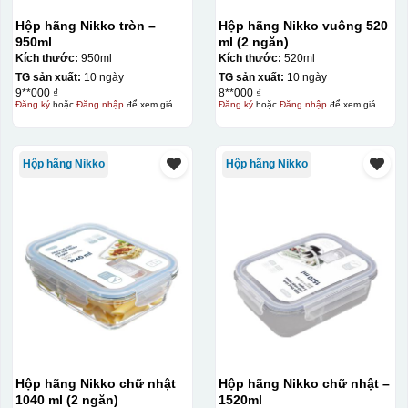
Hộp hãng Nikko tròn –
Hộp hãng Nikko vuông 520
950ml
ml (2 ngăn)
Kích thước:
950ml
Kích thước:
520ml
TG sản xuất:
10 ngày
TG sản xuất:
10 ngày
9**000 ₫
8**000 ₫
Đăng ký
hoặc
Đăng nhập
để xem giá
Đăng ký
hoặc
Đăng nhập
để xem giá
Hộp hãng Nikko
Hộp hãng Nikko
Kiểu in:
In lưới
In lưới (silk screen printing) trong ngành quà tặng là kỹ
thuật in ấn sử dụng một tấm lưới được phủ hóa chất cảm
quang, trong đó hình ảnh cần in được phơi sáng tạo
thành khuôn. Mực in được đẩy qua các lỗ nhỏ trên lưới
bằng một thanh gạt (squeegee) để in lên bề mặt sản
phẩm như ly, cốc, bút, móc khóa hay các vật phẩm quà
tặng khác. Kỹ thuật này cho phép in được nhiều màu sắc
Hộp hãng Nikko chữ nhật
Hộp hãng Nikko chữ nhật –
khác nhau, độ bền cao, có thể in trên nhiều chất liệu và
1040 ml (2 ngăn)
1520ml
phù hợp cho sản xuất số lượng lớn, tuy nhiên đòi hỏi