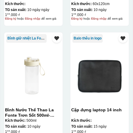
Kích thước:
Kích thước:
60x120cm
TG sản xuất:
10 ngày ngày
TG sản xuất:
10 ngày
1**.000 ₫
1**.000 ₫
Đăng ký
hoặc
Đăng nhập
để xem giá
Đăng ký
hoặc
Đăng nhập
để xem giá
Bình giữ nhiệt La Fonte
Balo thêu in logo
Bình Nước Thể Thao La
Cặp đựng laptop 14 inch
Fonte Trơn Sốt 500ml-
010009
Kích thước:
500ml
Kích thước:
TG sản xuất:
10 ngày
TG sản xuất:
15 ngày
1**.000 ₫
1**.000 ₫