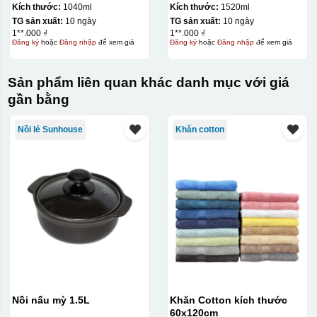
Kích thước:
1040ml
Kích thước:
1520ml
quy trình chuẩn bị kỹ lưỡng và chi phí setup ban đầu
TG sản xuất:
10 ngày
TG sản xuất:
10 ngày
1**.000 ₫
1**.000 ₫
tương đối cao.
Đăng ký
hoặc
Đăng nhập
để xem giá
Đăng ký
hoặc
Đăng nhập
để xem giá
Chất liệu:
Sản phẩm liên quan khác danh mục với giá
Thủy tinh
gần bằng
Nồi lẻ Sunhouse
Khăn cotton
Nồi nấu mỳ 1.5L
Khăn Cotton kích thước
60x120cm