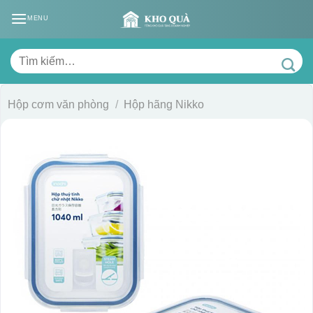
Skip
MENU
to
content
Tìm
kiếm:
Hộp cơm văn phòng
/
Hộp hãng Nikko