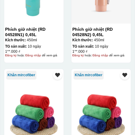
Phích giữ nhiệt (RD
Phích giữ nhiệt (RD
04528N1) 0,45L
04528N2) 0,45L
Kích thước:
450ml
Kích thước:
450ml
TG sản xuất:
10 ngày
TG sản xuất:
10 ngày
1**.000 ₫
1**.000 ₫
Đăng ký
hoặc
Đăng nhập
để xem giá
Đăng ký
hoặc
Đăng nhập
để xem giá
Khăn mircofiber
Khăn mircofiber