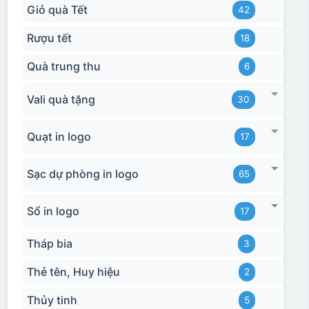
Giỏ quà Tết
42
Rượu tết
18
Quà trung thu
6
Vali quà tặng
30
Quạt in logo
17
Sạc dự phòng in logo
65
Sổ in logo
17
Tháp bia
3
Thẻ tên, Huy hiệu
2
Thủy tinh
5