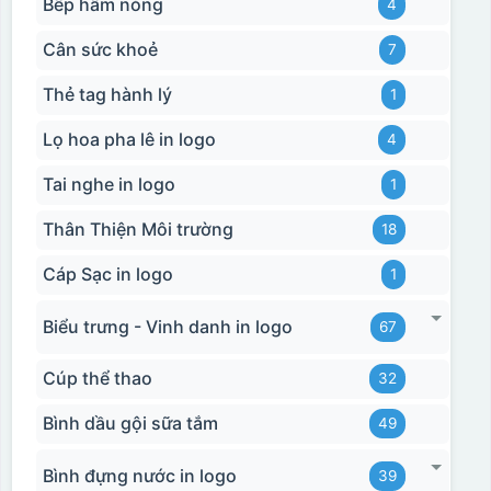
Bếp hâm nóng
4
Cân sức khoẻ
7
Thẻ tag hành lý
1
Lọ hoa pha lê in logo
4
Tai nghe in logo
1
Thân Thiện Môi trường
18
Cáp Sạc in logo
1
Biểu trưng - Vinh danh in logo
67
Cúp thể thao
32
Bình dầu gội sữa tắm
49
Bình đựng nước in logo
39