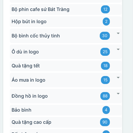
Bộ phin cafe sứ Bát Tràng
12
Hộp bút in logo
2
Bộ bình cốc thủy tinh
30
Ô dù in logo
25
Quà tặng tết
18
Áo mưa in logo
15
Đồng hồ in logo
88
Bảo bình
4
Quà tặng cao cấp
90