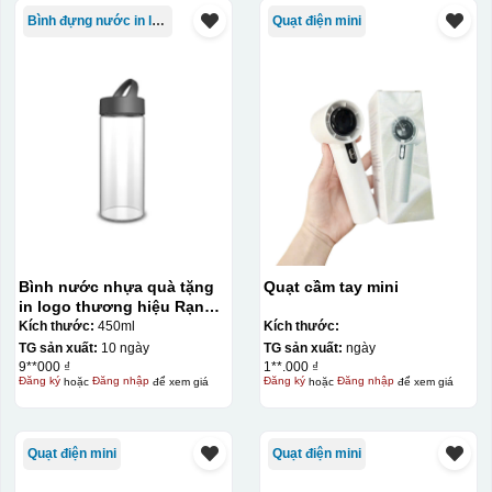
Bình đựng nước in logo
Quạt điện mini
Bình nước nhựa quà tặng
Quạt cầm tay mini
in logo thương hiệu Rạng
Đông 450ml KQ-BNN01
Kích thước:
450ml
Kích thước:
TG sản xuất:
10 ngày
TG sản xuất:
ngày
9**000 ₫
1**.000 ₫
Đăng ký
hoặc
Đăng nhập
để xem giá
Đăng ký
hoặc
Đăng nhập
để xem giá
Quạt điện mini
Quạt điện mini