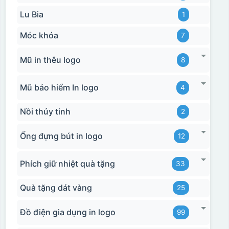
Lu Bia
1
Móc khóa
7
Mũ in thêu logo
8
Mũ bảo hiểm In logo
4
Nồi thủy tinh
2
Ống đựng bút in logo
12
Phích giữ nhiệt quà tặng
33
Quà tặng dát vàng
25
Đồ điện gia dụng in logo
99