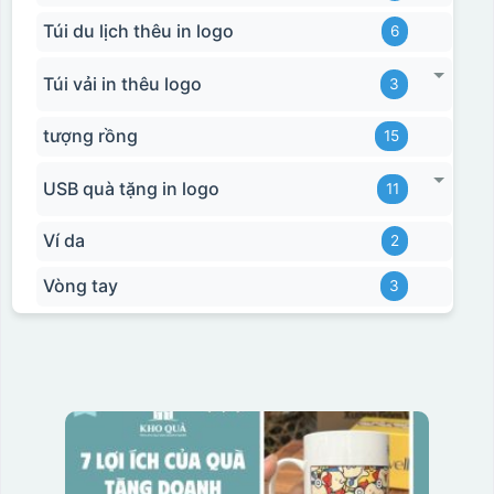
Túi du lịch thêu in logo
6
Túi vải in thêu logo
3
tượng rồng
15
USB quà tặng in logo
11
Ví da
2
Vòng tay
3