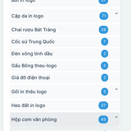
Cặp da in logo
71
Chai rượu Bát Tràng
28
Cốc sứ Trung Quốc
7
Đèn xông tinh dầu
2
Gấu Bông theu-logo
3
Giá đỡ điện thoại
2
Gối in thêu logo
5
Heo đất in logo
37
Hộp cơm văn phòng
45