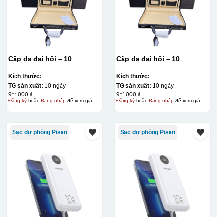
Decal được in xong, sẽ có 1 nền vàng phía dưới
Cặp da đại hội – 10
Cặp da đại hội – 10
Kích thước:
Kích thước:
TG sản xuất:
10 ngày
TG sản xuất:
10 ngày
9**.000 ₫
9**.000 ₫
Đăng ký
hoặc
Đăng nhập
để xem giá
Đăng ký
hoặc
Đăng nhập
để xem giá
Sạc dự phòng Pisen
Sạc dự phòng Pisen