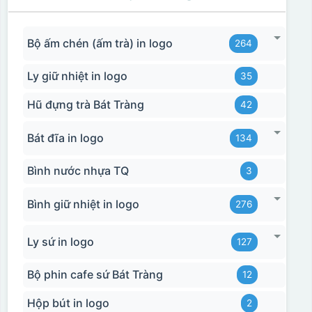
Bộ ấm chén (ấm trà) in logo
264
Ly giữ nhiệt in logo
35
Hũ đựng trà Bát Tràng
42
Bát đĩa in logo
134
Bình nước nhựa TQ
3
Bước 3: Xếp sản phẩm sau khi dán vào lò nung và
nung ở nhiệt độ 700-800 độ C
Deacl có 1 nền màu
Bình giữ nhiệt in logo
276
vàng, khi in ở nhiệt cao, nền đó sẽ cháy và biến mất để
lại mực in logo dính chết lên gốm sứ [gallery link="file"
Ly sứ in logo
127
size="full" ids="29792,29791,29790"]
Bộ phin cafe sứ Bát Tràng
12
Hộp bút in logo
2