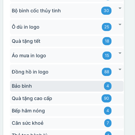
Bộ bình cốc thủy tinh
30
Ô dù in logo
25
Quà tặng tết
18
Áo mưa in logo
15
Đồng hồ in logo
88
Ưu, nhược điểm của in Decal trượt nước
trên gốm sứ
Bảo bình
4
Ưu điểm
Nhược điểm
Quà tặng cao cấp
90
Bếp hâm nóng
4
Độ bám dính lên bề
mặt vật liệu rất tốt,
Cân sức khoẻ
7
không phai theo thời
gian