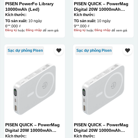
PISEN PowerFo Library
PISEN QUICK – PowerMag
10000mAh (Led)
Digital 20W 10000mAh
Power bank. White: 200pcs;
Kích thước:
Kích thước:
Blue: 200pcs
TG sản xuất:
10 ngày
TG sản xuất:
10 ngày
6**.000 ₫
9**.000 ₫
Đăng ký
hoặc
Đăng nhập
để xem giá
Đăng ký
hoặc
Đăng nhập
để xem giá
Sạc dự phòng Pisen
Sạc dự phòng Pisen
Thợ đang căn chỉnh dán decal lên bát cơm
PISEN QUICK – PowerMag
PISEN QUICK – PowerMag
Digital 20W 10000mAh
Digital 20W 10000mAh
Power bank. White: 200pcs;
Power bank. White: 200pcs;
Kích thước:
Kích thước: