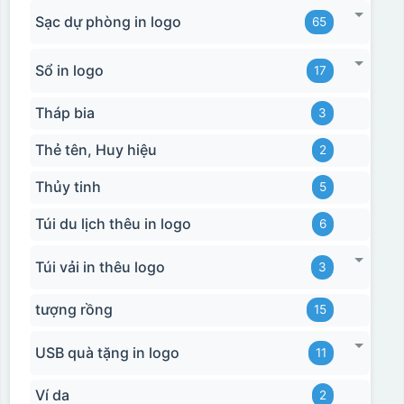
Sạc dự phòng in logo
65
Sổ in logo
17
Tháp bia
3
Thẻ tên, Huy hiệu
2
Thủy tinh
5
Túi du lịch thêu in logo
6
Túi vải in thêu logo
3
tượng rồng
15
USB quà tặng in logo
11
Ví da
2