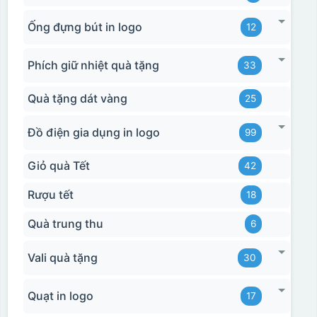
Ống đựng bút in logo
12
Phích giữ nhiệt quà tặng
33
Quà tặng dát vàng
25
Đồ điện gia dụng in logo
99
Giỏ quà Tết
42
Rượu tết
18
Quà trung thu
6
Vali quà tặng
30
Quạt in logo
17