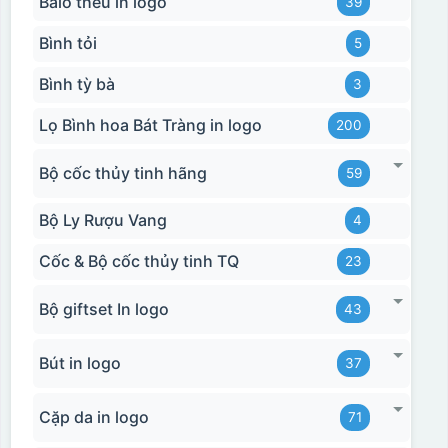
Balo thêu in logo
39
Hộp diêm quai xách lót lụa
Bình tỏi
5
Bình tỳ bà
3
Lọ Bình hoa Bát Tràng in logo
200
Bộ cốc thủy tinh hãng
59
Bộ Ly Rượu Vang
4
Cốc & Bộ cốc thủy tinh TQ
23
Bộ giftset In logo
43
đây là kiểu hộp quay xách lót lụa chỉ khác là thêm quai
Bút in logo
37
thêm tiền
Cặp da in logo
71