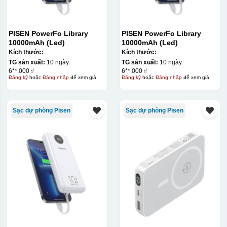
PISEN PowerFo Library
PISEN PowerFo Library
10000mAh (Led)
10000mAh (Led)
Kích thước:
Kích thước:
Đây là giấy decal đã in xong, đang chờ khô để cắt dán
TG sản xuất:
10 ngày
TG sản xuất:
10 ngày
6**.000 ₫
6**.000 ₫
lên gốm sứ
Đăng ký
hoặc
Đăng nhập
để xem giá
Đăng ký
hoặc
Đăng nhập
để xem giá
Bước 2: Dán decal lên gốm sứ
Để dán decal lên gốm
sứ, thợ sẽ cắt thủ công các miếng logo ra, sau đó thấp
Sạc dự phòng Pisen
Sạc dự phòng Pisen
nước và trượt nhẹ lên gốm sứ để tem decal dính tạm lên
đó bằng nước. Người thợ sẽ căn chỉnh bằng mắt thường
cho vị trí logo cân đối phù hợp, sau đó dùng miếng nhựa
gạt hết nước phía dưới ra