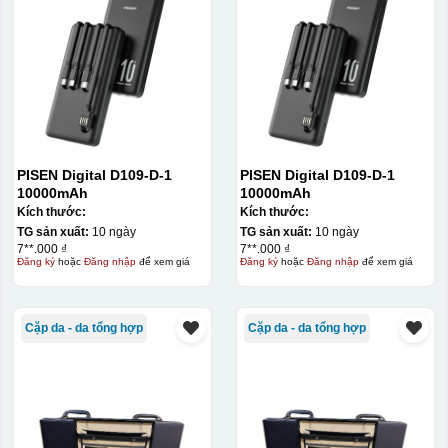
Bước 1: Tạo khuôn in để tạo ra Decal Bước 2: Dán
decal lên gốm sứ Bước 3: Cho vào lò nung ở nhiệt độ
700-800 độ C
Bước 1: Tạo ra DECAL
Để tạo ra decal
trước khi dán nó lên gốm sứ, xưởng in sẽ in lên 1 loại
giấy đặc biệt, và kích thước logo được căn chỉnh theo
sản phẩm, để khi dán không bị nhỏ hoặc to quá
PISEN Digital D109-D-1
PISEN Digital D109-D-1
10000mAh
10000mAh
Kích thước:
Kích thước:
TG sản xuất:
10 ngày
TG sản xuất:
10 ngày
7**.000 ₫
7**.000 ₫
Đăng ký
hoặc
Đăng nhập
để xem giá
Đăng ký
hoặc
Đăng nhập
để xem giá
Cặp da - da tổng hợp
Cặp da - da tổng hợp