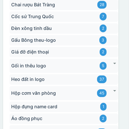
Chai rượu Bát Tràng
28
Cốc sứ Trung Quốc
7
Đèn xông tinh dầu
2
Gấu Bông theu-logo
3
Giá đỡ điện thoại
2
Gối in thêu logo
5
Heo đất in logo
37
Hộp cơm văn phòng
45
Hộp đựng name card
1
Áo đồng phục
2