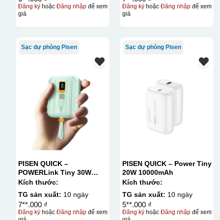
Đăng ký
hoặc
Đăng nhập
để xem
Đăng ký
hoặc
Đăng nhập
để xem
giá
giá
Kiểu in:
In UV
Sạc dự phòng Pisen
Sạc dự phòng Pisen
In UV trên quà tặng là kỹ thuật sử dụng mực đặc biệt được 
được trên nhiều chất liệu như nhựa, kim loại, thủy tinh 
này là khô nhanh, thân thiện môi trường, độ bám dính tốt 
quà tặng như bút, móc khóa, USB hay ly cốc cao cấp.
Kiểu hộp:
Hộp định hình
PISEN QUICK –
PISEN QUICK – Power Tiny
POWERLink Tiny 30W
20W 10000mAh
10000mAh
Kích thước:
Kích thước:
TG sản xuất:
10 ngày
TG sản xuất:
10 ngày
7**.000 ₫
5**.000 ₫
Đăng ký
hoặc
Đăng nhập
để xem
Đăng ký
hoặc
Đăng nhập
để xem
giá
giá