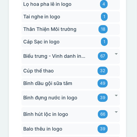
Lọ hoa pha lê in logo
4
Tai nghe in logo
1
Thân Thiện Môi trường
18
Cáp Sạc in logo
1
Biểu trưng - Vinh danh in logo
67
Cúp thể thao
32
Bình dầu gội sữa tắm
49
Bình đựng nước in logo
39
Bình hút lộc in logo
66
Balo thêu in logo
39