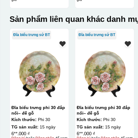
Sản phẩm liên quan khác danh mụ
Đĩa biểu trưng sứ BT
Đĩa biểu trưng sứ BT
Đĩa biểu trưng phi 30 đắp
Đĩa biểu trưng phi 30 đắp
nổi– đế gỗ
nổi– đế gỗ
Kích thước:
Phi 30
Kích thước:
Phi 30
TG sản xuất:
15 ngày
TG sản xuất:
15 ngày
6**.000 ₫
6**.000 ₫