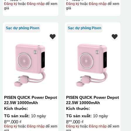
Đăng ký
hoặc
Đăng nhập
để xem
Đăng ký
hoặc
Đăng nhập
để xem
giá
giá
Sạc dự phòng Pisen
Sạc dự phòng Pisen
chiếu tia cực tím để đóng rắn ngay sau khi in, cho phép in
với độ bền cao và màu sắc tươi sáng. Ưu điểm của phương pháp
và có thể tạo các hiệu ứng nổi 3D, phù hợp cho các sản phẩm
PISEN QUICK Power Depot
PISEN QUICK Power Depot
22.5W 10000mAh
22.5W 10000mAh
Kích thước:
Kích thước:
TG sản xuất:
10 ngày
TG sản xuất:
10 ngày
8**.000 ₫
8**.000 ₫
Đăng ký
hoặc
Đăng nhập
để xem
Đăng ký
hoặc
Đăng nhập
để xem
giá
giá