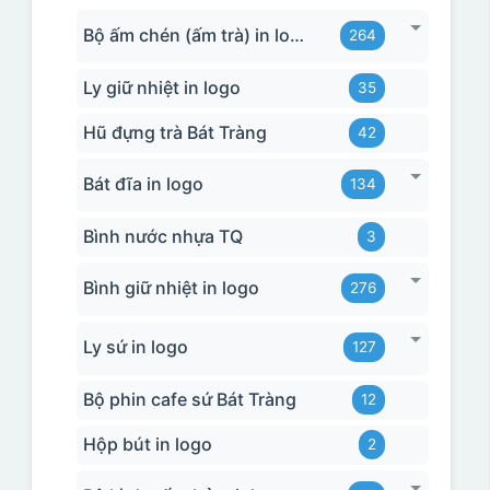
Bộ ấm chén (ấm trà) in logo
264
Ly giữ nhiệt in logo
35
Hũ đựng trà Bát Tràng
42
Bát đĩa in logo
134
Bình nước nhựa TQ
3
Bình giữ nhiệt in logo
276
Ly sứ in logo
127
Bộ phin cafe sứ Bát Tràng
12
Hộp bút in logo
2