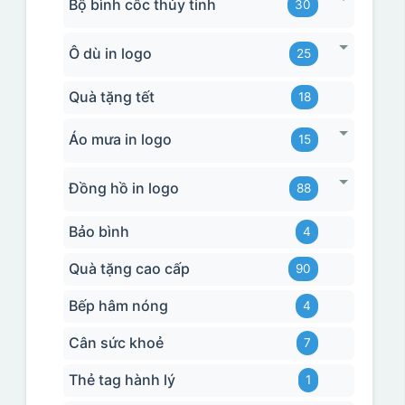
Bộ bình cốc thủy tinh
30
Ô dù in logo
25
Quà tặng tết
18
Áo mưa in logo
15
Đồng hồ in logo
88
Bảo bình
4
Quà tặng cao cấp
90
Bếp hâm nóng
4
Cân sức khoẻ
7
Thẻ tag hành lý
1