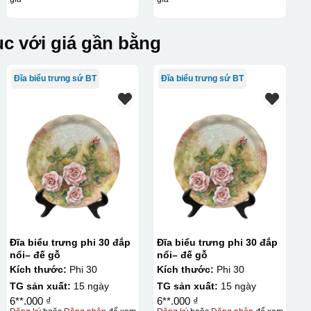
c với giá gần bằng
Đĩa biểu trưng sứ BT
Đĩa biểu trưng sứ BT
Đĩa biểu trưng phi 30 đắp
Đĩa biểu trưng phi 30 đắp
nổi– đế gỗ
nổi– đế gỗ
Kích thước:
Phi 30
Kích thước:
Phi 30
TG sản xuất:
15 ngày
TG sản xuất:
15 ngày
6**.000 ₫
6**.000 ₫