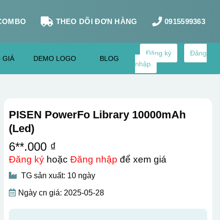
COMBO
THEO DÕI ĐƠN HÀNG
0915599363
Đăng ký
Đăng
 GIÁ
DEMO LOGO
BLOG
nhập
PISEN PowerFo Library 10000mAh
(Led)
6**.000 ₫
Đăng ký
hoặc
Đăng nhập
để xem giá
TG sản xuất: 10 ngày
Ngày cn giá: 2025-05-28