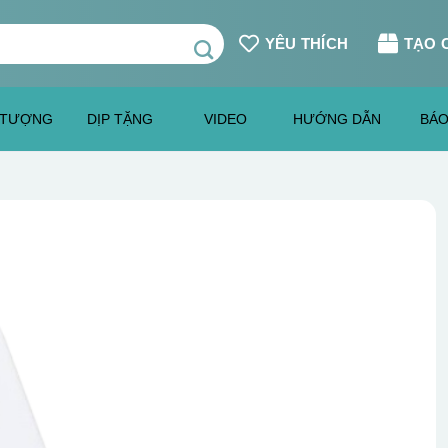
YÊU THÍCH
TẠO 
 TƯỢNG
DỊP TẶNG
VIDEO
HƯỚNG DẪN
BÁO