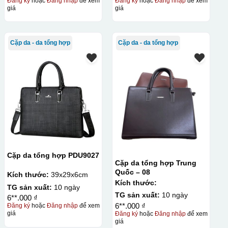
Đăng ký
hoặc
Đăng nhập
để xem
Đăng ký
hoặc
Đăng nhập
để xem
giá
giá
Cặp da - da tổng hợp
Cặp da - da tổng hợp
Cặp da tổng hợp PDU9027
Cặp da tổng hợp Trung
Quốc – 08
Kích thước:
39x29x6cm
Kích thước:
TG sản xuất:
10 ngày
TG sản xuất:
10 ngày
6**.000 ₫
6**.000 ₫
Đăng ký
hoặc
Đăng nhập
để xem
giá
Đăng ký
hoặc
Đăng nhập
để xem
giá