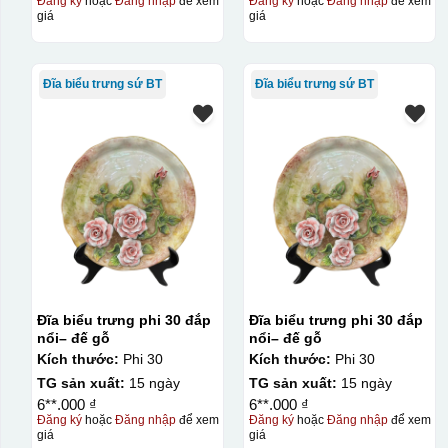
Đăng ký
hoặc
Đăng nhập
để xem
Đăng ký
hoặc
Đăng nhập
để xem
giá
giá
Hộp xi lót lụa
Hộp xi ấm chén
Đĩa biểu trưng sứ BT
Đĩa biểu trưng sứ BT
Đĩa biểu trưng phi 30 đắp
Đĩa biểu trưng phi 30 đắp
nổi– đế gỗ
nổi– đế gỗ
Kích thước:
Phi 30
Kích thước:
Phi 30
TG sản xuất:
15 ngày
TG sản xuất:
15 ngày
6**.000 ₫
6**.000 ₫
Đăng ký
hoặc
Đăng nhập
để xem
Đăng ký
hoặc
Đăng nhập
để xem
giá
giá