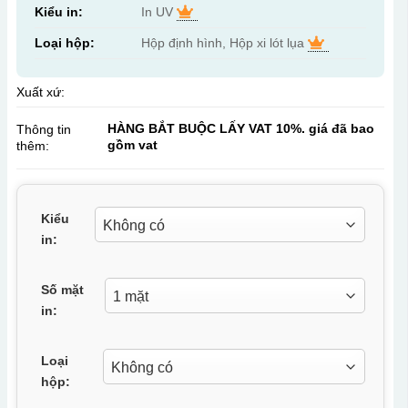
Kiểu in:
In UV
Loại hộp:
Hộp định hình, Hộp xi lót lụa
Xuất xứ:
HÀNG BẮT BUỘC LẤY VAT 10%. giá đã bao
Thông tin
gồm vat
thêm:
Kiểu
in:
Số mặt
in:
Loại
hộp: