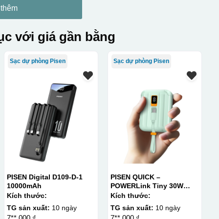
 thêm
c với giá gần bằng
Sạc dự phòng Pisen
Sạc dự phòng Pisen
PISEN Digital D109-D-1
PISEN QUICK –
10000mAh
POWERLink Tiny 30W
10000mAh
Kích thước:
Kích thước:
TG sản xuất:
10 ngày
TG sản xuất:
10 ngày
7**.000 ₫
7**.000 ₫