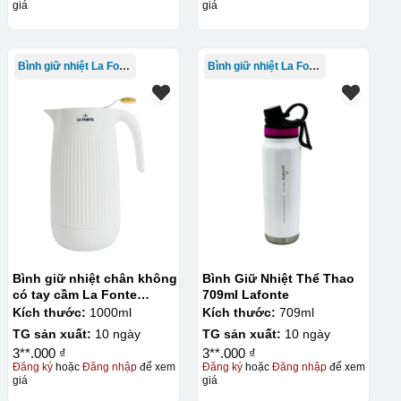
giá
giá
Bình giữ nhiệt La Fonte
Bình giữ nhiệt La Fonte
Bình giữ nhiệt chân không
Bình Giữ Nhiệt Thể Thao
có tay cầm La Fonte
709ml Lafonte
1000ml – 011655
Kích thước:
1000ml
Kích thước:
709ml
TG sản xuất:
10 ngày
TG sản xuất:
10 ngày
3**.000 ₫
3**.000 ₫
Đăng ký
hoặc
Đăng nhập
để xem
Đăng ký
hoặc
Đăng nhập
để xem
giá
giá