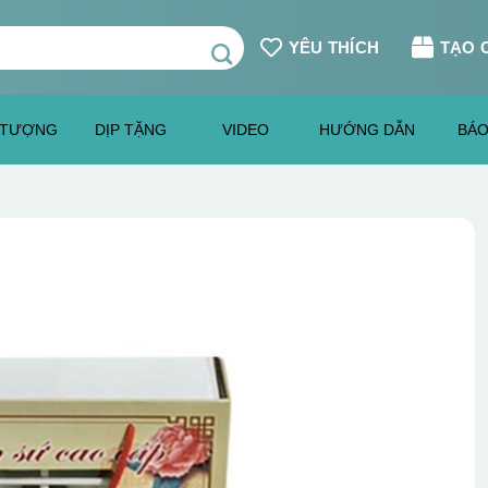
YÊU THÍCH
TẠO 
 TƯỢNG
DỊP TẶNG
VIDEO
HƯỚNG DẪN
BÁO