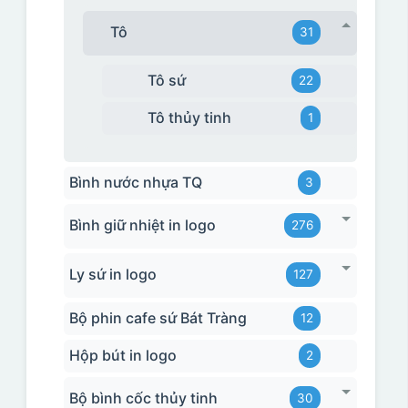
Tô
31
Tô sứ
22
Tô thủy tinh
1
Bình nước nhựa TQ
3
Bình giữ nhiệt in logo
276
Ly sứ in logo
127
Bộ phin cafe sứ Bát Tràng
12
Hộp bút in logo
2
Bộ bình cốc thủy tinh
30