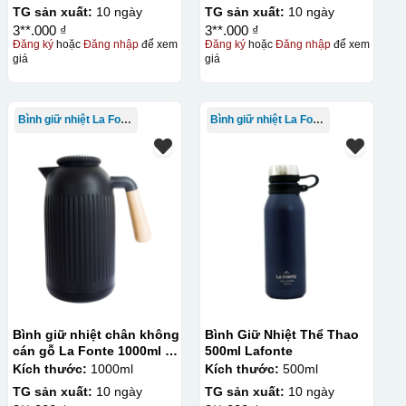
TG sản xuất:
10 ngày
TG sản xuất:
10 ngày
3**.000 ₫
3**.000 ₫
Đăng ký
hoặc
Đăng nhập
để xem
Đăng ký
hoặc
Đăng nhập
để xem
giá
giá
Bình giữ nhiệt La Fonte
Bình giữ nhiệt La Fonte
Bình giữ nhiệt chân không
Bình Giữ Nhiệt Thể Thao
cán gỗ La Fonte 1000ml –
500ml Lafonte
011679
Kích thước:
1000ml
Kích thước:
500ml
TG sản xuất:
10 ngày
TG sản xuất:
10 ngày