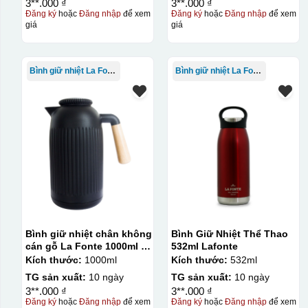
3**.000 ₫
3**.000 ₫
Đăng ký
hoặc
Đăng nhập
để xem
Đăng ký
hoặc
Đăng nhập
để xem
giá
giá
Bình giữ nhiệt La Fonte
Bình giữ nhiệt La Fonte
Bình giữ nhiệt chân không
Bình Giữ Nhiệt Thể Thao
cán gỗ La Fonte 1000ml –
532ml Lafonte
011679
Kích thước:
1000ml
Kích thước:
532ml
TG sản xuất:
10 ngày
TG sản xuất:
10 ngày
3**.000 ₫
3**.000 ₫
Đăng ký
hoặc
Đăng nhập
để xem
Đăng ký
hoặc
Đăng nhập
để xem