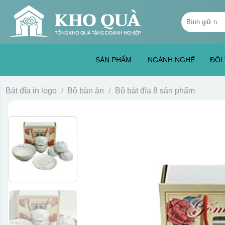
Skip
Tìm
to
kiếm:
content
SẢN PHẨM
NGÀNH NGHỀ
ĐỐI
Bát đĩa in logo
/
Bộ bàn ăn
/
Bộ bát đĩa 8 sản phẩm