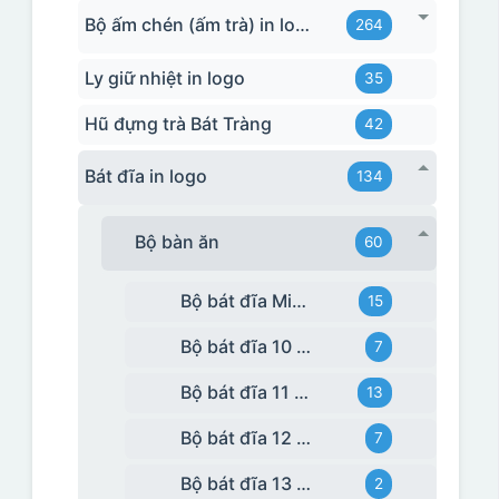
Bộ ấm chén (ấm trà) in logo
264
Ly giữ nhiệt in logo
35
Hũ đựng trà Bát Tràng
42
Bát đĩa in logo
134
Bộ bàn ăn
60
Bộ bát đĩa Minh Long
15
Bộ bát đĩa 10 món
7
Bộ bát đĩa 11 món
13
Bộ bát đĩa 12 món
7
Bộ bát đĩa 13 món
2