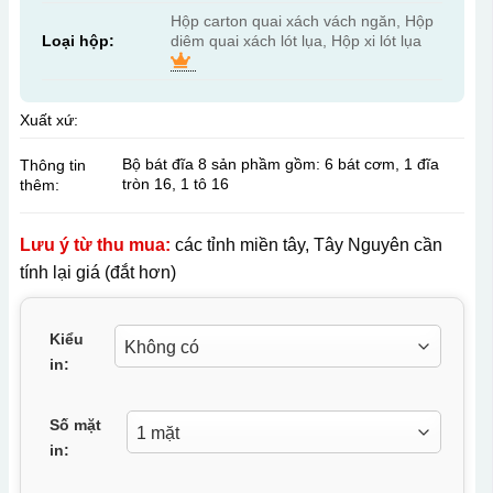
Hộp carton quai xách vách ngăn, Hộp
Loại hộp:
diêm quai xách lót lụa, Hộp xi lót lụa
Xuất xứ:
Bộ bát đĩa 8 sản phầm gồm: 6 bát cơm, 1 đĩa
Thông tin
tròn 16, 1 tô 16
thêm:
Lưu ý từ thu mua:
các tỉnh miền tây, Tây Nguyên cần
tính lại giá (đắt hơn)
Kiểu
in:
Số mặt
in: