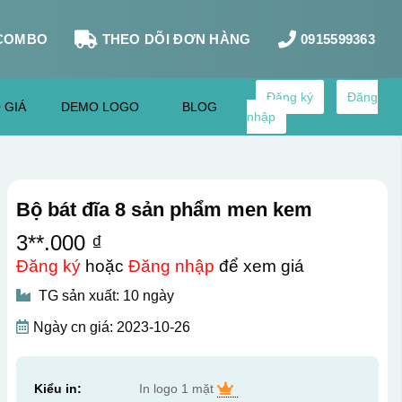
COMBO
THEO DÕI ĐƠN HÀNG
0915599363
Đăng ký
Đăng
 GIÁ
DEMO LOGO
BLOG
nhập
Bộ bát đĩa 8 sản phẩm men kem
3**.000 ₫
Đăng ký
hoặc
Đăng nhập
để xem giá
TG sản xuất: 10 ngày
Ngày cn giá: 2023-10-26
Kiểu in:
In logo 1 mặt