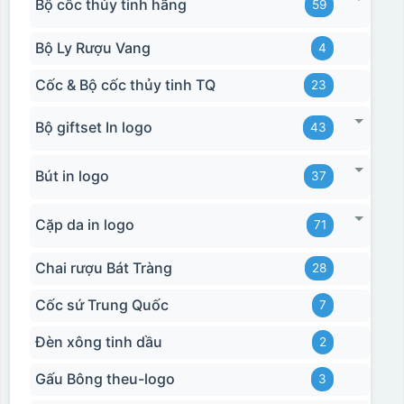
Bộ cốc thủy tinh hãng
59
Bộ Ly Rượu Vang
4
Cốc & Bộ cốc thủy tinh TQ
23
Bộ giftset In logo
43
Bút in logo
37
Cặp da in logo
71
Chai rượu Bát Tràng
28
Cốc sứ Trung Quốc
7
Đèn xông tinh dầu
2
Gấu Bông theu-logo
3