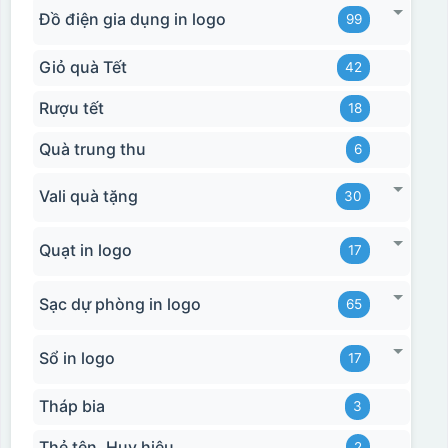
Đồ điện gia dụng in logo
99
Giỏ quà Tết
42
Rượu tết
18
Quà trung thu
6
Vali quà tặng
30
Quạt in logo
17
Sạc dự phòng in logo
65
Sổ in logo
17
Tháp bia
3
Thẻ tên, Huy hiệu
2