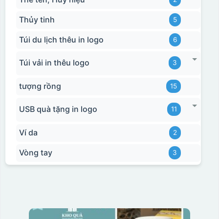
Thủy tinh
5
Túi du lịch thêu in logo
6
Túi vải in thêu logo
3
tượng rồng
15
USB quà tặng in logo
11
Ví da
2
Vòng tay
3