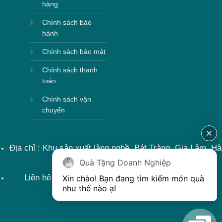
hàng
Chính sách bảo
hành
Chính sách bảo mật
Chính sách thanh
toán
Chính sách vận
chuyển
Địa chỉ : Khu sản xuất làng nghề, Bát Tràng, Gia Lâm, Hà
Nội, Việt Nam
Quà Tặng Doanh Nghiệp
Liên hệ : 0915599363 Email: lienhe@khoqua.vn
Xin chào! Bạn đang tìm kiếm món quà 
như thế nào ạ! 
Bước 3: Xếp sản phẩm sau khi dán vào lò nung và
nung ở nhiệt độ 700-800 độ C
Deacl có 1 nền màu