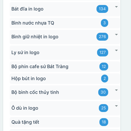
Bát đĩa in logo
134
Bình nước nhựa TQ
3
Bình giữ nhiệt in logo
276
Ly sứ in logo
127
Bộ phin cafe sứ Bát Tràng
12
Hộp bút in logo
2
Bộ bình cốc thủy tinh
30
Ô dù in logo
25
Quà tặng tết
18