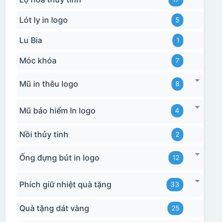
Lót ly in logo
5
Lu Bia
1
Móc khóa
7
Mũ in thêu logo
8
Mũ bảo hiểm In logo
4
Nồi thủy tinh
2
Ống đựng bút in logo
12
Phích giữ nhiệt quà tặng
33
Quà tặng dát vàng
25