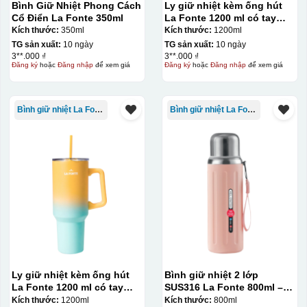
Bình Giữ Nhiệt Phong Cách
Ly giữ nhiệt kèm ống hút
Cổ Điển La Fonte 350ml
La Fonte 1200 ml có tay
cầm – 012317
Kích thước:
350ml
Kích thước:
1200ml
TG sản xuất:
10 ngày
TG sản xuất:
10 ngày
3**.000 ₫
3**.000 ₫
Đăng ký
hoặc
Đăng nhập
để xem giá
Đăng ký
hoặc
Đăng nhập
để xem giá
Bình giữ nhiệt La Fonte
Bình giữ nhiệt La Fonte
Ly giữ nhiệt kèm ống hút
Bình giữ nhiệt 2 lớp
La Fonte 1200 ml có tay
SUS316 La Fonte 800ml –
cầm – 012317
012720
Kích thước:
1200ml
Kích thước:
800ml