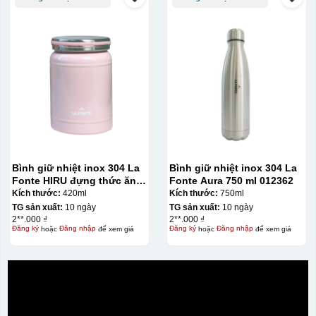
Bình giữ nhiệt inox 304 La
Bình giữ nhiệt inox 304 La
Fonte HIRU đựng thức ăn
Fonte Aura 750 ml 012362
420 ml – 012348
Kích thước:
420ml
Kích thước:
750ml
TG sản xuất:
10 ngày
TG sản xuất:
10 ngày
2**.000 ₫
2**.000 ₫
Đăng ký
hoặc
Đăng nhập
để xem giá
Đăng ký
hoặc
Đăng nhập
để xem giá