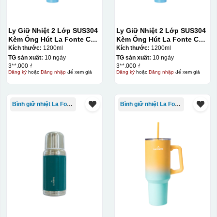
Ly Giữ Nhiệt 2 Lớp SUS304
Ly Giữ Nhiệt 2 Lớp SUS304
Kèm Ống Hút La Fonte Có
Kèm Ống Hút La Fonte Có
Tay Cầm 1200ml
Tay Cầm 1200ml
Kích thước:
1200ml
Kích thước:
1200ml
TG sản xuất:
10 ngày
TG sản xuất:
10 ngày
3**.000 ₫
3**.000 ₫
Đăng ký
hoặc
Đăng nhập
để xem giá
Đăng ký
hoặc
Đăng nhập
để xem giá
Bình giữ nhiệt La Fonte
Bình giữ nhiệt La Fonte