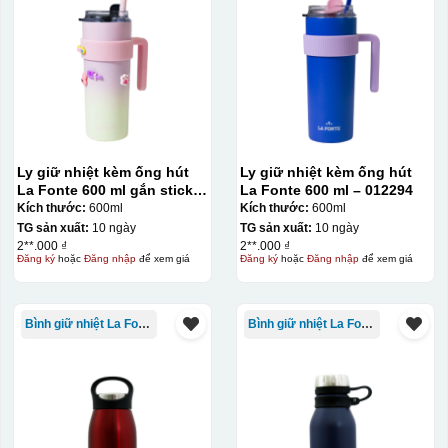
Ly giữ nhiệt kèm ống hút
Ly giữ nhiệt kèm ống hút
La Fonte 600 ml gắn sticker
La Fonte 600 ml – 012294
– 012294
Kích thước:
600ml
Kích thước:
600ml
TG sản xuất:
10 ngày
TG sản xuất:
10 ngày
2**.000 ₫
2**.000 ₫
Đăng ký
hoặc
Đăng nhập
để xem giá
Đăng ký
hoặc
Đăng nhập
để xem giá
Bình giữ nhiệt La Fonte
Bình giữ nhiệt La Fonte