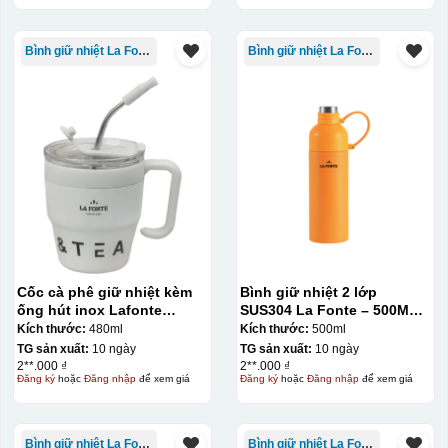
Bình giữ nhiệt La Fonte
Bình giữ nhiệt La Fonte
Cốc cà phê giữ nhiệt kèm
Bình giữ nhiệt 2 lớp
ống hút inox Lafonte
SUS304 La Fonte – 500ML –
480ML – 012782
012737
Kích thước:
480ml
Kích thước:
500ml
TG sản xuất:
10 ngày
TG sản xuất:
10 ngày
2**.000 ₫
2**.000 ₫
Đăng ký
hoặc
Đăng nhập
để xem giá
Đăng ký
hoặc
Đăng nhập
để xem giá
Bình giữ nhiệt La Fonte
Bình giữ nhiệt La Fonte