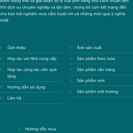
được trạng thái và giai đoạn xử lý của đơn hàng một cách thuận tiện.
Chén sau khi được dán xong (chưa nung)
Với dịch vụ chuyên nghiệp và tận tâm, chúng tôi cam kết mang đến
cho bạn trải nghiệm mua sắm tuyệt vời và những món quà ý nghĩa
nhất.
Giới thiệu
Ảnh sản xuất
Hợp tác với Nhà cung cấp
Sản phẩm theo mùa
Hợp tác cộng tác viên quà
Sản phẩm sẵn hàng
tặng
Sản phẩm mới
Hướng dẫn sử dụng
Sản phẩm môi trường
Liên hệ
Hướng dẫn mua