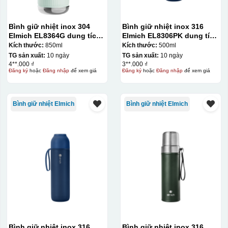
Bình giữ nhiệt inox 304
Bình giữ nhiệt inox 316
Elmich EL8364G dung tích
Elmich EL8306PK dung tích
850ml
500ml
Kích thước:
850ml
Kích thước:
500ml
TG sản xuất:
10 ngày
TG sản xuất:
10 ngày
4**.000 ₫
3**.000 ₫
Đăng ký
hoặc
Đăng nhập
để xem giá
Đăng ký
hoặc
Đăng nhập
để xem giá
Bình giữ nhiệt Elmich
Bình giữ nhiệt Elmich
Bình giữ nhiệt inox 316
Bình giữ nhiệt inox 316