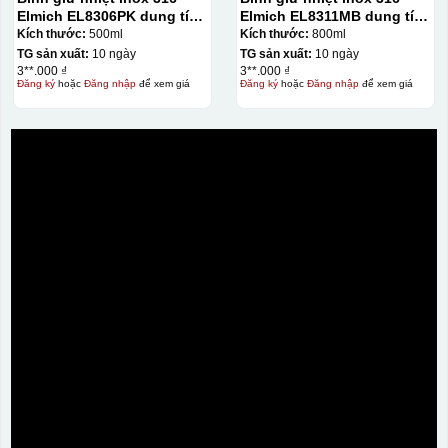
Elmich EL8306PK dung tích
Elmich EL8311MB dung tích
500ml
800ml
Kích thước:
500ml
Kích thước:
800ml
TG sản xuất:
10 ngày
TG sản xuất:
10 ngày
3**.000 ₫
3**.000 ₫
Đăng ký
hoặc
Đăng nhập
để xem giá
Đăng ký
hoặc
Đăng nhập
để xem giá