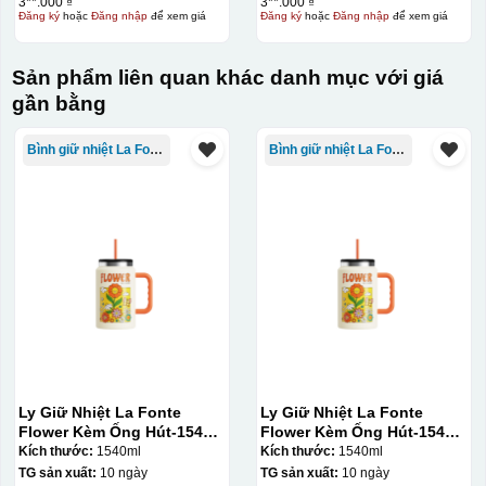
3**.000 ₫
3**.000 ₫
Đăng ký
hoặc
Đăng nhập
để xem giá
Đăng ký
hoặc
Đăng nhập
để xem giá
Sản phẩm liên quan khác danh mục với giá
gần bằng
Bình giữ nhiệt La Fonte
Bình giữ nhiệt La Fonte
Kiểu in:
In ăn mòn kim loại
In UV
Ly Giữ Nhiệt La Fonte
Ly Giữ Nhiệt La Fonte
In UV trên quà tặng là kỹ thuật sử dụng mực đặc biệt
Flower Kèm Ống Hút-1540
Flower Kèm Ống Hút-1540
được chiếu tia cực tím để đóng rắn ngay sau khi in, cho
ml-014786
ml-014786
Kích thước:
1540ml
Kích thước:
1540ml
phép in được trên nhiều chất liệu như nhựa, kim loại,
TG sản xuất:
10 ngày
TG sản xuất:
10 ngày