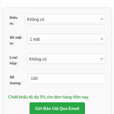
Kiểu
in:
Số mặt
in:
Loại
hộp:
Số
lượng:
Chiết khấu tối đa 5% cho đơn hàng hôm nay.
Gửi Báo Giá Qua Email