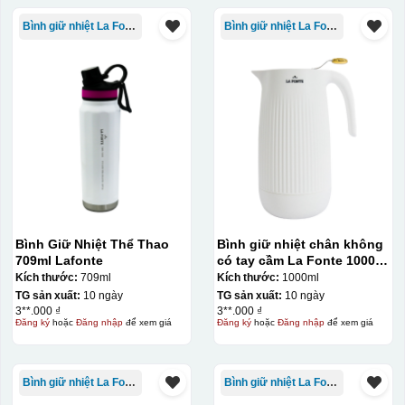
Kiểu hộp:
Bình giữ nhiệt La Fonte
Bình giữ nhiệt La Fonte
Hộp xi lót lụa
Hộp xi ấm chén
Bình Giữ Nhiệt Thể Thao
Bình giữ nhiệt chân không
709ml Lafonte
có tay cầm La Fonte 1000ml
– 011655
Kích thước:
709ml
Kích thước:
1000ml
TG sản xuất:
10 ngày
TG sản xuất:
10 ngày
3**.000 ₫
3**.000 ₫
Đăng ký
hoặc
Đăng nhập
để xem giá
Đăng ký
hoặc
Đăng nhập
để xem giá
Bình giữ nhiệt La Fonte
Bình giữ nhiệt La Fonte