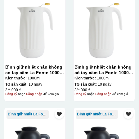
Bình giữ nhiệt chân không
Bình giữ nhiệt chân không
có tay cầm La Fonte 1000ml
có tay cầm La Fonte 1000ml
– 011655
– 011655
Kích thước:
1000ml
Kích thước:
1000ml
TG sản xuất:
10 ngày
TG sản xuất:
10 ngày
3**.000 ₫
3**.000 ₫
Đăng ký
hoặc
Đăng nhập
để xem giá
Đăng ký
hoặc
Đăng nhập
để xem giá
Bình giữ nhiệt La Fonte
Bình giữ nhiệt La Fonte