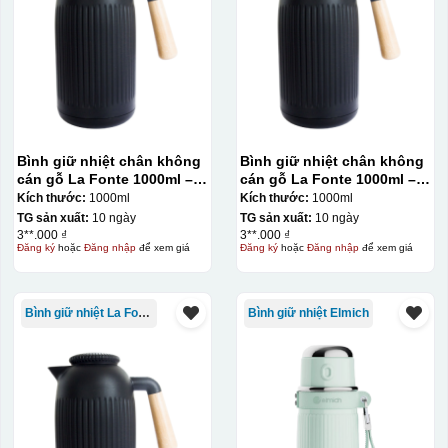
Bình giữ nhiệt chân không
Bình giữ nhiệt chân không
cán gỗ La Fonte 1000ml –
cán gỗ La Fonte 1000ml –
011679
011679
Kích thước:
1000ml
Kích thước:
1000ml
TG sản xuất:
10 ngày
TG sản xuất:
10 ngày
3**.000 ₫
3**.000 ₫
Đăng ký
hoặc
Đăng nhập
để xem giá
Đăng ký
hoặc
Đăng nhập
để xem giá
Bình giữ nhiệt La Fonte
Bình giữ nhiệt Elmich