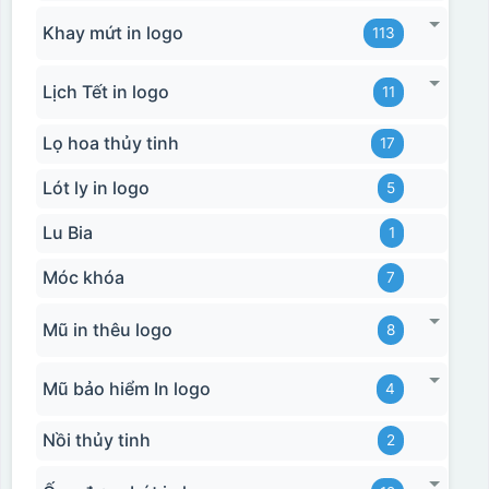
Khay mứt in logo
113
Lịch Tết in logo
11
Lọ hoa thủy tinh
17
Lót ly in logo
5
Lu Bia
1
Móc khóa
7
Mũ in thêu logo
8
Hộp xi biểu trưng
Mũ bảo hiểm In logo
4
Nồi thủy tinh
2