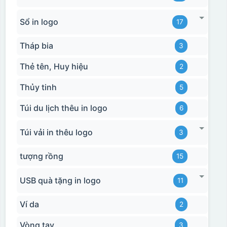
Sổ in logo
17
Tháp bia
3
Thẻ tên, Huy hiệu
2
Thủy tinh
5
Túi du lịch thêu in logo
6
Túi vải in thêu logo
3
tượng rồng
15
USB quà tặng in logo
11
Ví da
2
Vòng tay
3