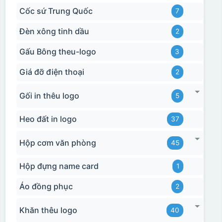
Cốc sứ Trung Quốc
7
Đèn xông tinh dầu
2
Gấu Bông theu-logo
3
Giá đỡ điện thoại
2
Gối in thêu logo
5
Heo đất in logo
37
Hộp cơm văn phòng
45
Hộp đựng name card
1
Hộp xi 2 cốc
Áo đồng phục
2
Khăn thêu logo
40