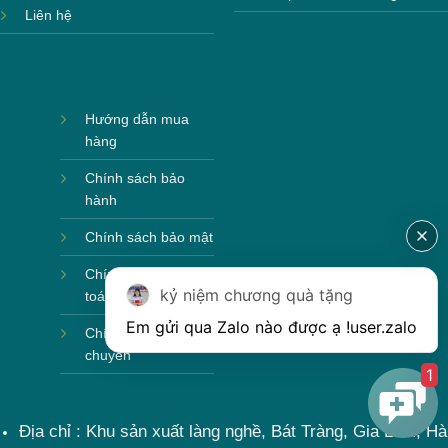
Liên hệ
Hộp xi 6 bát cơm
Hướng dẫn mua
hàng
Chính sách bảo
hành
Chính sách bảo mật
Chính sách thanh
kỷ niệm chương quà tặng
toán
Em gửi qua Zalo nào được ạ !
user.zalo
Chính sách vận
chuyển
1
Địa chỉ : Khu sản xuất làng nghề, Bát Tràng, Gia Lâm, Hà