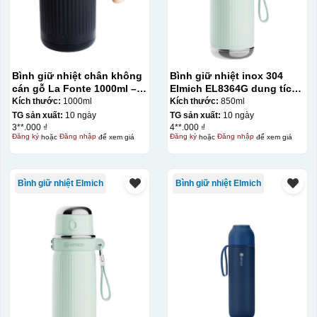
Bình giữ nhiệt chân không
Bình giữ nhiệt inox 304
cán gỗ La Fonte 1000ml –
Elmich EL8364G dung tích
011679
850ml
Kích thước:
1000ml
Kích thước:
850ml
TG sản xuất:
10 ngày
TG sản xuất:
10 ngày
3**.000 ₫
4**.000 ₫
Đăng ký
hoặc
Đăng nhập
để xem giá
Đăng ký
hoặc
Đăng nhập
để xem giá
Bình giữ nhiệt Elmich
Bình giữ nhiệt Elmich
Hộp xi ly sứ