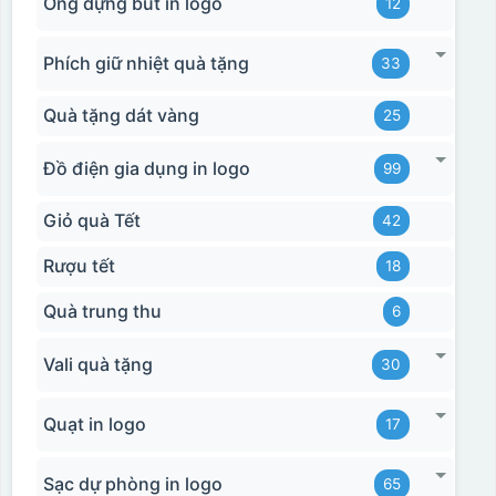
Ống đựng bút in logo
12
Phích giữ nhiệt quà tặng
33
Quà tặng dát vàng
25
Đồ điện gia dụng in logo
99
Giỏ quà Tết
42
Rượu tết
18
Quà trung thu
6
Vali quà tặng
30
Quạt in logo
17
Sạc dự phòng in logo
65