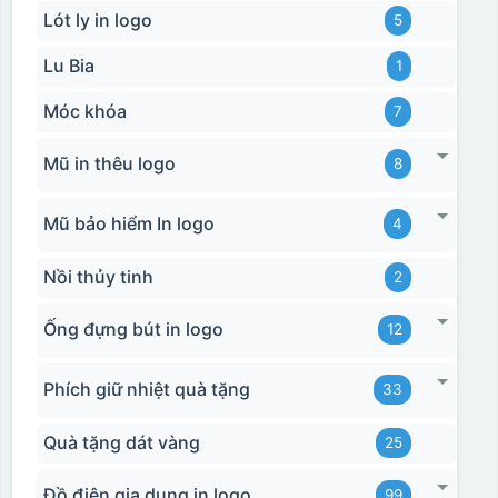
Lót ly in logo
5
Lu Bia
1
Móc khóa
7
Mũ in thêu logo
8
Mũ bảo hiểm In logo
4
Hộp xi bình giữ nhiệt
Nồi thủy tinh
2
Ống đựng bút in logo
12
Phích giữ nhiệt quà tặng
33
Quà tặng dát vàng
25
Đồ điện gia dụng in logo
99