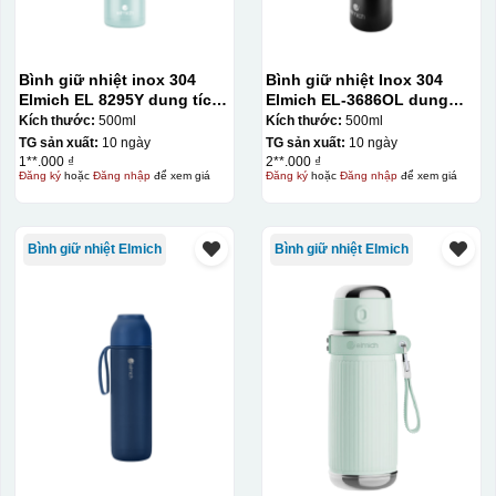
Bình giữ nhiệt inox 304
Bình giữ nhiệt Inox 304
Elmich EL 8295Y dung tích
Elmich EL-3686OL dung
500ml
tích 500ml
Kích thước:
500ml
Kích thước:
500ml
TG sản xuất:
10 ngày
TG sản xuất:
10 ngày
1**.000 ₫
2**.000 ₫
Đăng ký
hoặc
Đăng nhập
để xem giá
Đăng ký
hoặc
Đăng nhập
để xem giá
Bình giữ nhiệt Elmich
Bình giữ nhiệt Elmich