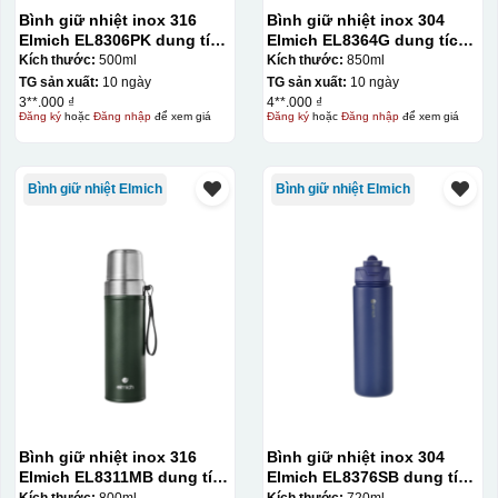
Bình giữ nhiệt inox 316
Bình giữ nhiệt inox 304
Elmich EL8306PK dung tích
Elmich EL8364G dung tích
500ml
850ml
Kích thước:
500ml
Kích thước:
850ml
TG sản xuất:
10 ngày
TG sản xuất:
10 ngày
3**.000 ₫
4**.000 ₫
Đăng ký
hoặc
Đăng nhập
để xem giá
Đăng ký
hoặc
Đăng nhập
để xem giá
Bình giữ nhiệt Elmich
Bình giữ nhiệt Elmich
Bình giữ nhiệt inox 316
Bình giữ nhiệt inox 304
Elmich EL8311MB dung tích
Elmich EL8376SB dung tích
800ml
720ml
Kích thước:
800ml
Kích thước:
720ml