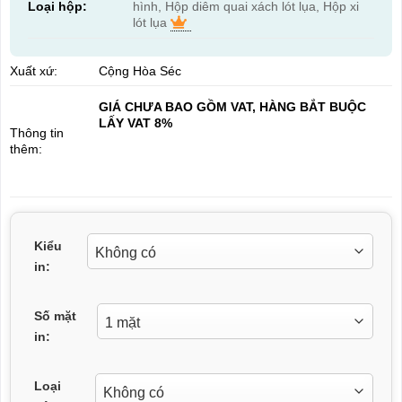
Loại hộp:
hình, Hộp diêm quai xách lót lụa, Hộp xi
lót lụa
Xuất xứ:
Cộng Hòa Séc
GIÁ CHƯA BAO GỒM VAT, HÀNG BẮT BUỘC
LẤY VAT 8%
Thông tin
thêm:
Kiểu
in:
Số mặt
in:
Loại