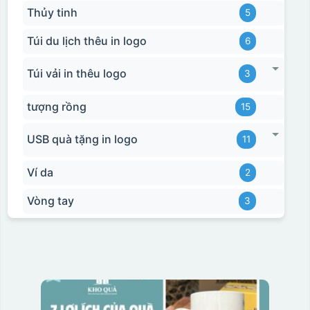
Thủy tinh
5
Túi du lịch thêu in logo
6
Túi vải in thêu logo
3
tượng rồng
15
USB quà tặng in logo
11
Ví da
2
Vòng tay
3