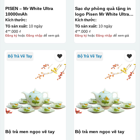
PISEN – Mr White Ultra
Sạc dự phòng quà tặng in
10000mAh
logo Pisen Mr White Ultra
10000mAh KQ-SDP13
Kích thước:
Kích thước:
TG sản xuất:
10 ngày
TG sản xuất:
10 ngày
4**.000 ₫
4**.000 ₫
Đăng ký
hoặc
Đăng nhập
để xem giá
Đăng ký
hoặc
Đăng nhập
để xem giá
Hộp diêm quai xách lót lụa
Bộ Trà Vẽ Tay
Bộ Trà Vẽ Tay
Bộ trà men ngọc vẽ tay
Bộ trà men ngọc vẽ tay