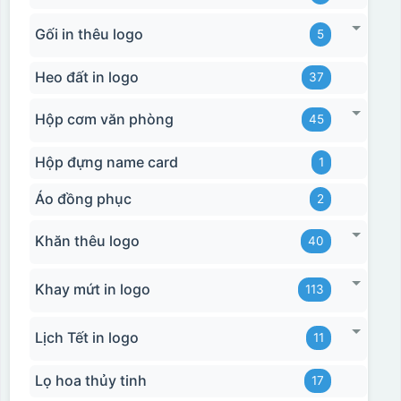
Gối in thêu logo
5
Heo đất in logo
37
Hộp cơm văn phòng
45
Hộp đựng name card
1
Áo đồng phục
2
Khăn thêu logo
40
Khay mứt in logo
113
Lịch Tết in logo
11
Lọ hoa thủy tinh
17