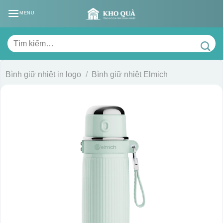
Skip
MENU
to
content
Tìm
kiếm:
Bình giữ nhiệt in logo
/
Bình giữ nhiệt Elmich