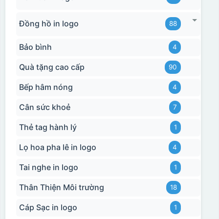
Đồng hồ in logo
88
Bảo bình
4
Quà tặng cao cấp
90
Bếp hâm nóng
4
Cân sức khoẻ
7
Thẻ tag hành lý
1
Lọ hoa pha lê in logo
4
Tai nghe in logo
1
Hộp xi biểu trưng
Thân Thiện Môi trường
18
Cáp Sạc in logo
1