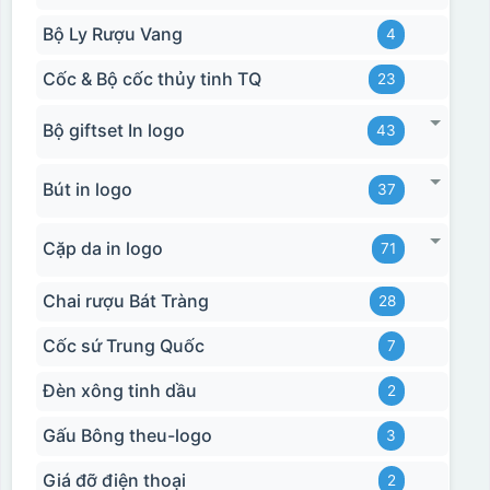
Bộ Ly Rượu Vang
4
Cốc & Bộ cốc thủy tinh TQ
23
Bộ giftset In logo
43
Bút in logo
37
Cặp da in logo
71
Chai rượu Bát Tràng
28
Cốc sứ Trung Quốc
7
Đèn xông tinh dầu
2
Gấu Bông theu-logo
3
Giá đỡ điện thoại
2