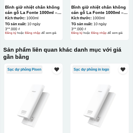
Bình giữ nhiệt chân không
Bình giữ nhiệt chân không
cán gỗ La Fonte 1000ml –
cán gỗ La Fonte 1000ml –
011679
011679
Kích thước:
1000ml
Kích thước:
1000ml
TG sản xuất:
10 ngày
TG sản xuất:
10 ngày
3**.000 ₫
3**.000 ₫
Đăng ký
hoặc
Đăng nhập
để xem giá
Đăng ký
hoặc
Đăng nhập
để xem giá
Sản phẩm liên quan khác danh mục với giá
gần bằng
Sạc dự phòng Pisen
Sạc dự phòng in logo
Hộp định hình