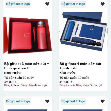
Bộ giftset In logo
Bộ giftset In logo
Bộ giftset 3 món sổ+ bút +
Bộ giftset 4 món sổ+ bút
bình quai xách
+bình + dù
Kích thước:
Kích thước:
TG sản xuất:
10 ngày
TG sản xuất:
10 ngày
4**.000 ₫
4**.000 ₫
Đăng ký
hoặc
Đăng nhập
để xem giá
Đăng ký
hoặc
Đăng nhập
để xem giá
Bộ giftset In logo
Bộ giftset In logo