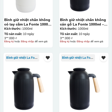
bằng một thanh gạt (squeegee) để in lên bề mặt sản
phẩm như ly, cốc, bút, móc khóa hay các vật phẩm quà
tặng khác. Kỹ thuật này cho phép in được nhiều màu sắc
Bình giữ nhiệt chân không
Bình giữ nhiệt chân không
khác nhau, độ bền cao, có thể in trên nhiều chất liệu và
có tay cầm La Fonte 1000ml
cán gỗ La Fonte 1000ml –
– 011655
011679
phù hợp cho sản xuất số lượng lớn, tuy nhiên đòi hỏi
Kích thước:
1000ml
Kích thước:
1000ml
TG sản xuất:
10 ngày
TG sản xuất:
10 ngày
quy trình chuẩn bị kỹ lưỡng và chi phí setup ban đầu
3**.000 ₫
3**.000 ₫
tương đối cao.
Đăng ký
hoặc
Đăng nhập
để xem giá
Đăng ký
hoặc
Đăng nhập
để xem giá
Kiểu hộp:
Bình giữ nhiệt La Fonte
Bình giữ nhiệt La Fonte
Hộp diêm định hình quai xách