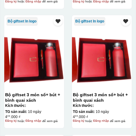
Đăng ký
hoặc
Đăng nhập
để xem giá
Đăng ký
hoặc
Đăng nhập
để xem giá
Bộ giftset In logo
Bộ giftset In logo
Bộ giftset 3 món sổ+ bút +
Bộ giftset 3 món sổ+ bút +
bình quai xách
bình quai xách
Kích thước:
Kích thước:
TG sản xuất:
10 ngày
TG sản xuất:
10 ngày
4**.000 ₫
4**.000 ₫
Đăng ký
hoặc
Đăng nhập
để xem giá
Đăng ký
hoặc
Đăng nhập
để xem giá