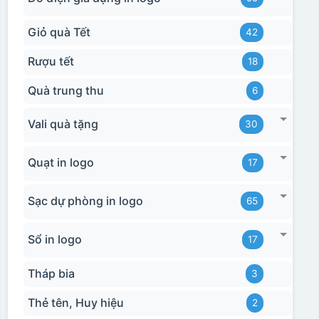
Giỏ quà Tết
42
Rượu tết
18
Quà trung thu
6
Vali quà tặng
30
Quạt in logo
17
Hộp xi bình hoa
Sạc dự phòng in logo
65
Sổ in logo
17
Tháp bia
3
Thẻ tên, Huy hiệu
2