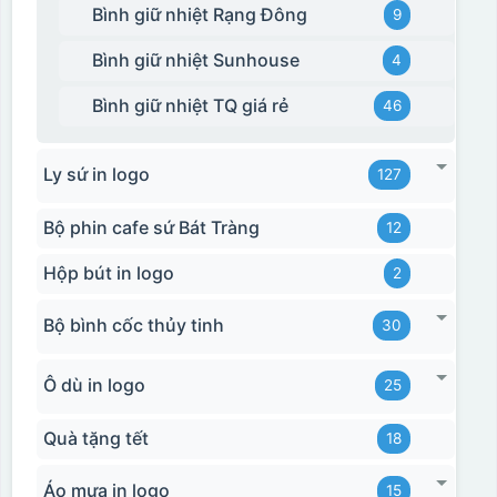
Bình giữ nhiệt Rạng Đông
9
Bình giữ nhiệt Sunhouse
4
Bình giữ nhiệt TQ giá rẻ
46
Ly sứ in logo
127
Bộ phin cafe sứ Bát Tràng
12
Hộp bút in logo
2
Bộ bình cốc thủy tinh
30
Ô dù in logo
25
Hộp xi 2 cốc
Quà tặng tết
18
Áo mưa in logo
15