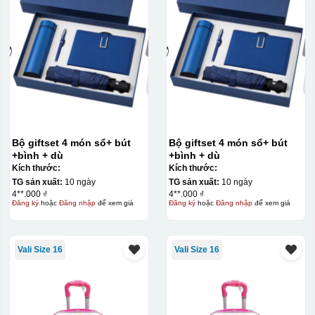
Bộ giftset 4 món sổ+ bút
Bộ giftset 4 món sổ+ bút
+bình + dù
+bình + dù
Kích thước:
Kích thước:
TG sản xuất:
10 ngày
TG sản xuất:
10 ngày
4**.000 ₫
4**.000 ₫
Đăng ký
hoặc
Đăng nhập
để xem giá
Đăng ký
hoặc
Đăng nhập
để xem giá
Hộp xi ly sứ
Vali Size 16
Vali Size 16