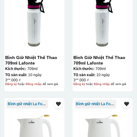
Bình Giữ Nhiệt Thể Thao
Bình Giữ Nhiệt Thể Thao
709ml Lafonte
709ml Lafonte
Kích thước:
709ml
Kích thước:
709ml
TG sản xuất:
10 ngày
TG sản xuất:
10 ngày
3**.000 ₫
3**.000 ₫
Đăng ký
hoặc
Đăng nhập
để xem giá
Đăng ký
hoặc
Đăng nhập
để xem giá
Kiểu in:
Bình giữ nhiệt La Fonte
Bình giữ nhiệt La Fonte
Khắc Laser
Khắc Laser
là một phương pháp chế tác sử dụng công
nghệ laser để tạo ra các hình ảnh, chữ viết, hoặc mẫu
với độ chính xác cao trên các chất liệu khác nhau. Việc