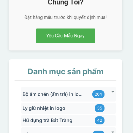
Chúng Tôi?
Đặt hàng mẫu trước khi quyết định mua!
Yêu Cầu Mẫu Ngay
Danh mục sản phẩm
Bộ ấm chén (ấm trà) in logo
264
Ly giữ nhiệt in logo
35
Hũ đựng trà Bát Tràng
42