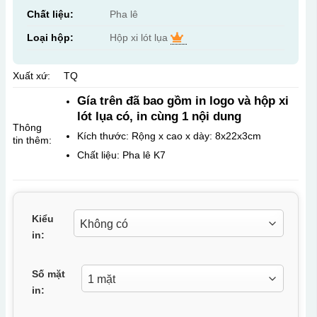
Chất liệu:
Pha lê
Loại hộp:
Hộp xi lót lụa
Xuất xứ:
TQ
Gía trên đã bao gồm in logo và hộp xi
lót lụa có, in cùng 1 nội dung
Thông
Kích thước: Rộng x cao x dày: 8x22x3cm
tin thêm:
Chất liệu: Pha lê K7
Kiểu
in:
Số mặt
in: