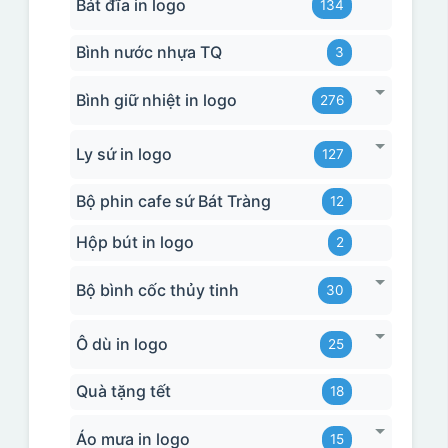
Bát đĩa in logo
134
Bình nước nhựa TQ
3
Bình giữ nhiệt in logo
276
Ly sứ in logo
127
Bộ phin cafe sứ Bát Tràng
12
Hộp bút in logo
2
Bộ bình cốc thủy tinh
30
Ô dù in logo
25
Quà tặng tết
18
Áo mưa in logo
15