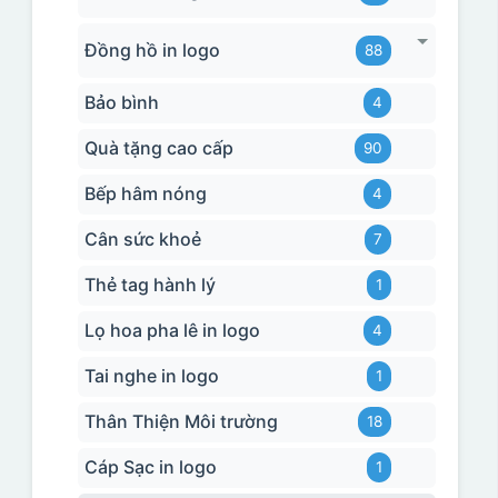
Đồng hồ in logo
88
Bảo bình
4
Quà tặng cao cấp
90
Bếp hâm nóng
4
Cân sức khoẻ
7
Thẻ tag hành lý
1
Lọ hoa pha lê in logo
4
Tai nghe in logo
1
Thân Thiện Môi trường
18
Cáp Sạc in logo
1