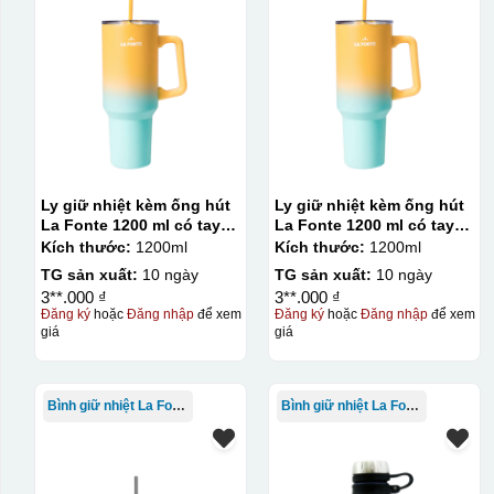
Ly giữ nhiệt kèm ống hút
Ly giữ nhiệt kèm ống hút
La Fonte 1200 ml có tay
La Fonte 1200 ml có tay
cầm – 012317
cầm – 012317
Kích thước:
1200ml
Kích thước:
1200ml
TG sản xuất:
10 ngày
TG sản xuất:
10 ngày
3**.000 ₫
3**.000 ₫
Đăng ký
hoặc
Đăng nhập
để xem
Đăng ký
hoặc
Đăng nhập
để xem
giá
giá
Kiểu hộp:
Hộp xi lót lụa
Hộp xi ấm chén
Bình giữ nhiệt La Fonte
Bình giữ nhiệt La Fonte