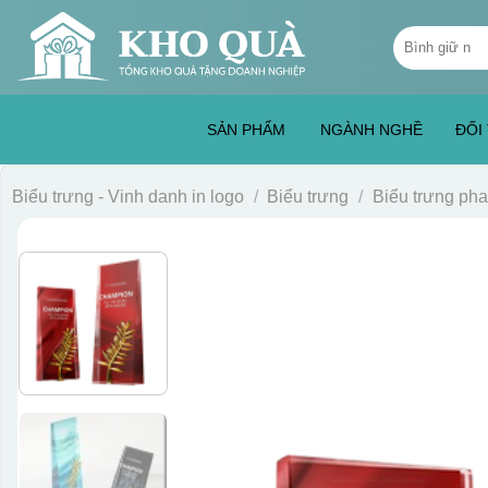
Skip
Tìm
to
kiếm:
content
SẢN PHẨM
NGÀNH NGHỀ
ĐỐI
Biểu trưng - Vinh danh in logo
/
Biểu trưng
/
Biểu trưng pha