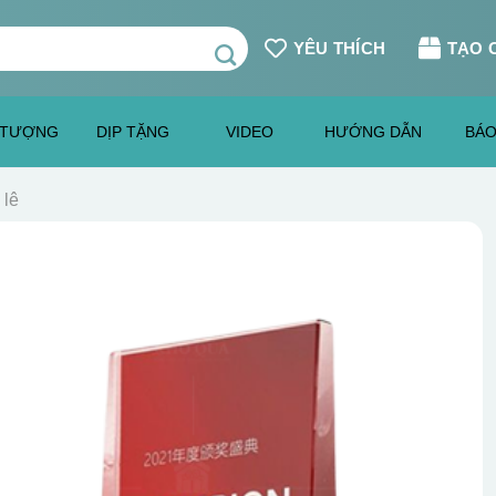
YÊU THÍCH
TẠO 
 TƯỢNG
DỊP TẶNG
VIDEO
HƯỚNG DẪN
BÁO
 lê