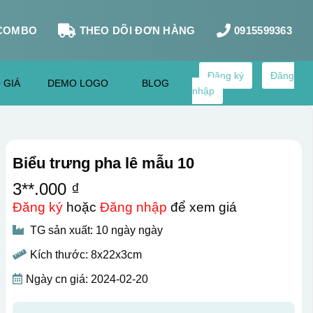
COMBO
THEO DÕI ĐƠN HÀNG
0915599363
Đăng ký
Đăng
 GIÁ
DEMO LOGO
BLOG
nhập
Biểu trưng pha lê mẫu 10
3**.000 ₫
Đăng ký
hoặc
Đăng nhập
để xem giá
TG sản xuất: 10 ngày ngày
Kích thước: 8x22x3cm
Ngày cn giá: 2024-02-20