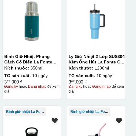
Bình Giữ Nhiệt Phong
Ly Giữ Nhiệt 2 Lớp SUS304
Cách Cổ Điển La Fonte
Kèm Ống Hút La Fonte Có
350ml
Tay Cầm 1200ml
Kích thước:
350ml
Kích thước:
1200ml
TG sản xuất:
10 ngày
TG sản xuất:
10 ngày
3**.000 ₫
3**.000 ₫
Đăng ký
hoặc
Đăng nhập
để xem
Đăng ký
hoặc
Đăng nhập
để xem
giá
giá
Bình giữ nhiệt La Fonte
Bình giữ nhiệt La Fonte