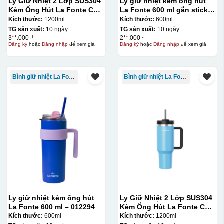
Ly Giữ Nhiệt 2 Lớp SUS304
Ly giữ nhiệt kèm ống hút
Kèm Ống Hút La Fonte Có
La Fonte 600 ml gắn sticker
Tay Cầm 1200ml
– 012294
Kích thước:
1200ml
Kích thước:
600ml
TG sản xuất:
10 ngày
TG sản xuất:
10 ngày
3**.000 ₫
2**.000 ₫
Đăng ký
hoặc
Đăng nhập
để xem giá
Đăng ký
hoặc
Đăng nhập
để xem giá
Bình giữ nhiệt La Fonte
Bình giữ nhiệt La Fonte
Ly giữ nhiệt kèm ống hút
Ly Giữ Nhiệt 2 Lớp SUS304
La Fonte 600 ml – 012294
Kèm Ống Hút La Fonte Có
Tay Cầm 1200ml
Kích thước:
600ml
Kích thước:
1200ml