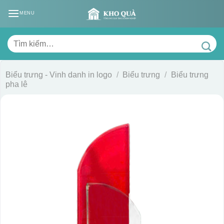
Skip
MENU
to
content
Tìm
kiếm:
Biểu trưng - Vinh danh in logo
/
Biểu trưng
/
Biểu trưng
pha lê