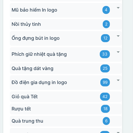
Mũ bảo hiểm In logo
4
Nồi thủy tinh
2
Ống đựng bút in logo
12
Phích giữ nhiệt quà tặng
33
Quà tặng dát vàng
25
Đồ điện gia dụng in logo
99
Giỏ quà Tết
42
Rượu tết
18
Quà trung thu
6