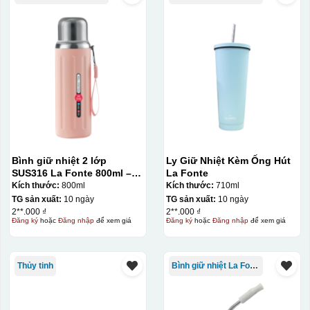
Bình giữ nhiệt 2 lớp
Ly Giữ Nhiệt Kèm Ống Hút
SUS316 La Fonte 800ml –
La Fonte
012720
Kích thước:
800ml
Kích thước:
710ml
TG sản xuất:
10 ngày
TG sản xuất:
10 ngày
2**.000 ₫
2**.000 ₫
Đăng ký
hoặc
Đăng nhập
để xem giá
Đăng ký
hoặc
Đăng nhập
để xem giá
Thủy tinh
Bình giữ nhiệt La Fonte