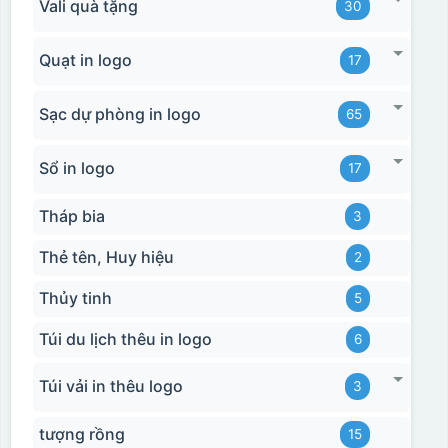
Vali quà tặng
30
Quạt in logo
17
Sạc dự phòng in logo
65
Sổ in logo
17
Tháp bia
3
Thẻ tên, Huy hiệu
2
Thủy tinh
5
Túi du lịch thêu in logo
6
Túi vải in thêu logo
3
tượng rồng
15