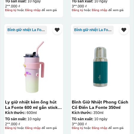
TG sản xuất:
10 ngày
TG sản xuất:
10 ngày
2**.000 ₫
3**.000 ₫
Đăng ký
hoặc
Đăng nhập
để xem giá
Đăng ký
hoặc
Đăng nhập
để xem giá
Bình giữ nhiệt La Fonte
Bình giữ nhiệt La Fonte
Ly giữ nhiệt kèm ống hút
Bình Giữ Nhiệt Phong Cách
La Fonte 600 ml gắn sticker
Cổ Điển La Fonte 350ml
– 012294
Kích thước:
600ml
Kích thước:
350ml
TG sản xuất:
10 ngày
TG sản xuất:
10 ngày
2**.000 ₫
3**.000 ₫
Đăng ký
hoặc
Đăng nhập
để xem giá
Đăng ký
hoặc
Đăng nhập
để xem giá