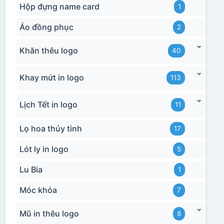
Hộp đựng name card
1
Áo đồng phục
2
Khăn thêu logo
40
Khay mứt in logo
113
Lịch Tết in logo
11
Lọ hoa thủy tinh
17
Lót ly in logo
5
Lu Bia
1
Móc khóa
7
Mũ in thêu logo
8