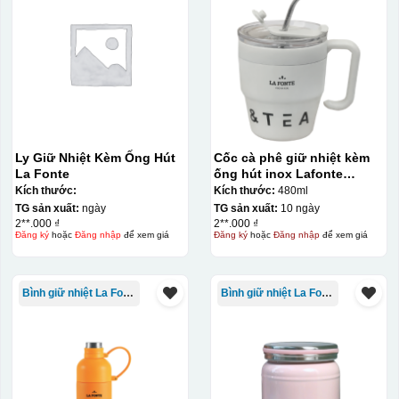
Ly Giữ Nhiệt Kèm Ống Hút
Cốc cà phê giữ nhiệt kèm
La Fonte
ống hút inox Lafonte
480ML – 012782
Kích thước:
Kích thước:
480ml
TG sản xuất:
ngày
TG sản xuất:
10 ngày
2**.000 ₫
2**.000 ₫
Đăng ký
hoặc
Đăng nhập
để xem giá
Đăng ký
hoặc
Đăng nhập
để xem giá
Bình giữ nhiệt La Fonte
Bình giữ nhiệt La Fonte