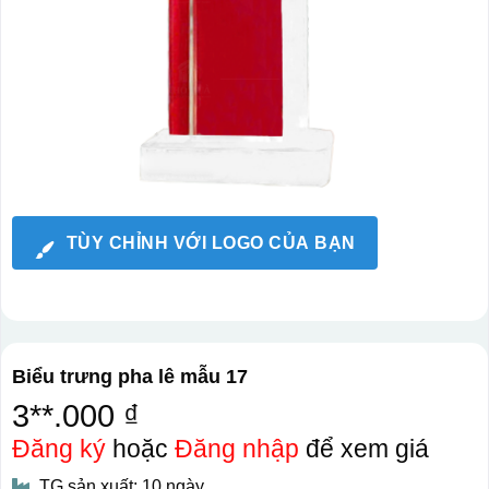
TÙY CHỈNH VỚI LOGO CỦA BẠN
Biểu trưng pha lê mẫu 17
3**.000 ₫
Đăng ký
hoặc
Đăng nhập
để xem giá
TG sản xuất: 10 ngày