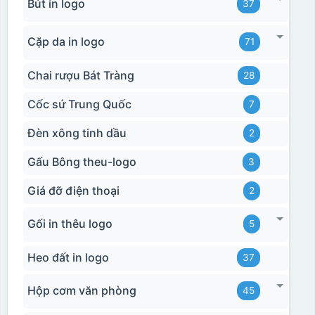
Bút in logo
37
Cặp da in logo
71
Chai rượu Bát Tràng
28
Cốc sứ Trung Quốc
7
Đèn xông tinh dầu
2
Gấu Bông theu-logo
3
Giá đỡ điện thoại
2
Gối in thêu logo
5
Heo đất in logo
37
Hộp cơm văn phòng
45