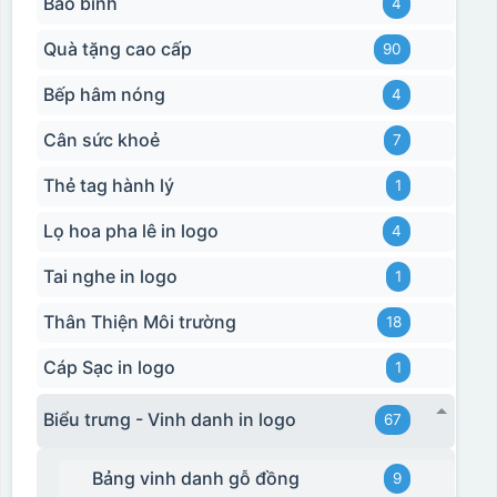
Bảo bình
4
Quà tặng cao cấp
90
Bếp hâm nóng
4
Cân sức khoẻ
7
Thẻ tag hành lý
1
Lọ hoa pha lê in logo
4
Tai nghe in logo
1
Thân Thiện Môi trường
18
Cáp Sạc in logo
1
Biểu trưng - Vinh danh in logo
67
Bảng vinh danh gỗ đồng
9