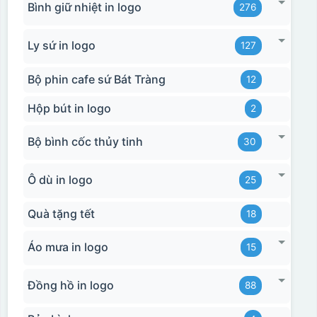
Bình giữ nhiệt in logo
276
Ly sứ in logo
127
Bộ phin cafe sứ Bát Tràng
12
Hộp bút in logo
2
Bộ bình cốc thủy tinh
30
Ô dù in logo
25
Quà tặng tết
18
Áo mưa in logo
15
Đồng hồ in logo
88