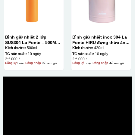
Bình giữ nhiệt 2 lớp
Bình giữ nhiệt inox 304 La
SUS304 La Fonte – 500ML –
Fonte HIRU đựng thức ăn
012737
420 ml – 012348
Kích thước:
500ml
Kích thước:
420ml
TG sản xuất:
10 ngày
TG sản xuất:
10 ngày
2**.000 ₫
2**.000 ₫
Đăng ký
hoặc
Đăng nhập
để xem giá
Đăng ký
hoặc
Đăng nhập
để xem giá