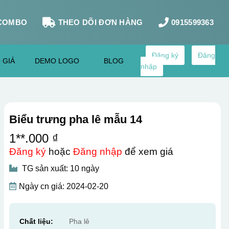
COMBO
THEO DÕI ĐƠN HÀNG
0915599363
Đăng ký
Đăng
 GIÁ
DEMO LOGO
BLOG
nhập
Biểu trưng pha lê mẫu 14
1**.000 ₫
Đăng ký
hoặc
Đăng nhập
để xem giá
TG sản xuất: 10 ngày
Ngày cn giá: 2024-02-20
Chất liệu:
Pha lê