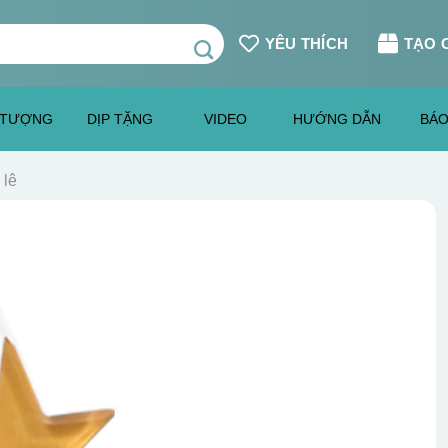
YÊU THÍCH
TẠO 
 TƯỢNG
DỊP TẶNG
VIDEO
HƯỚNG DẪN
BÁO
 lê