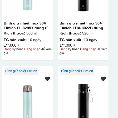
Bình giữ nhiệt inox 304
Bình giữ nhiệt Inox 304
Elmich EL 8295Y dung tích
Elmich EDA-8022B dung
500ml
tích 520ml
Kích thước:
500ml
Kích thước:
520ml
TG sản xuất:
10 ngày
TG sản xuất:
10 ngày
1**.000 ₫
1**.000 ₫
Đăng ký
hoặc
Đăng nhập
để xem
Đăng ký
hoặc
Đăng nhập
để xem
giá
giá
Bình giữ nhiệt Elmich
Bình giữ nhiệt Elmich