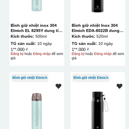
Bình giữ nhiệt inox 304
Bình giữ nhiệt Inox 304
Elmich EL 8295Y dung tích
Elmich EDA-8022B dung
500ml
tích 520ml
Kích thước:
500ml
Kích thước:
520ml
TG sản xuất:
10 ngày
TG sản xuất:
10 ngày
1**.000 ₫
1**.000 ₫
Đăng ký
hoặc
Đăng nhập
để xem
Đăng ký
hoặc
Đăng nhập
để xem
giá
giá
Bình giữ nhiệt Elmich
Bình giữ nhiệt Elmich