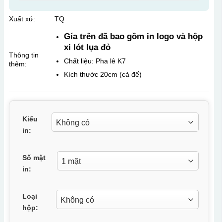
Xuất xứ:
TQ
Gía trên đã bao gồm in logo và hộp
xi lót lụa đỏ
Thông tin
Chất liệu: Pha lê K7
thêm:
Kích thước 20cm (cả đế)
Kiểu
in:
Số mặt
in:
Loại
hộp: