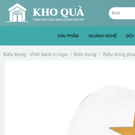
Skip
Tìm
to
kiếm:
content
SẢN PHẨM
NGÀNH NGHỀ
ĐỐI
Biểu trưng - Vinh danh in logo
/
Biểu trưng
/
Biểu trưng pha