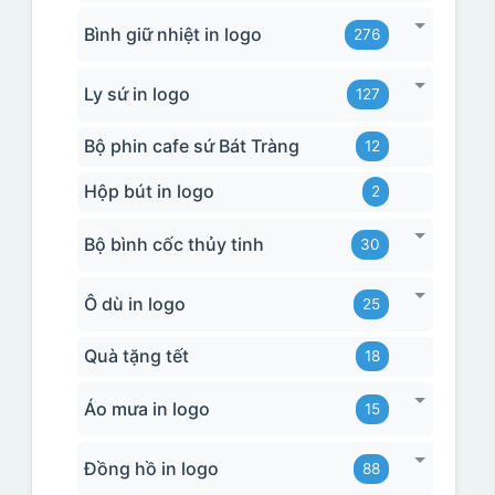
Bình giữ nhiệt in logo
276
Ly sứ in logo
127
Bộ phin cafe sứ Bát Tràng
12
Hộp bút in logo
2
Bộ bình cốc thủy tinh
30
Ô dù in logo
25
Quà tặng tết
18
Áo mưa in logo
15
Đồng hồ in logo
88