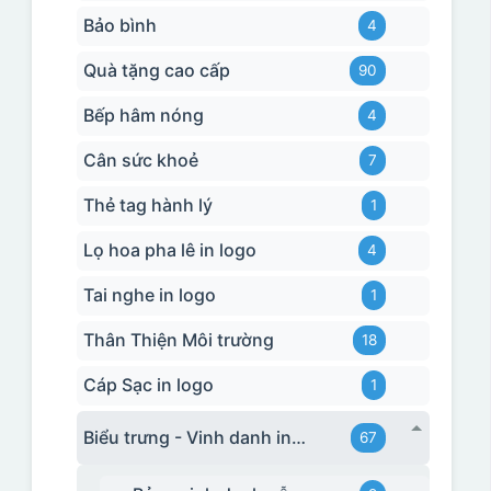
Bảo bình
4
Quà tặng cao cấp
90
Bếp hâm nóng
4
Cân sức khoẻ
7
Thẻ tag hành lý
1
Lọ hoa pha lê in logo
4
Tai nghe in logo
1
Thân Thiện Môi trường
18
Cáp Sạc in logo
1
Biểu trưng - Vinh danh in logo
67