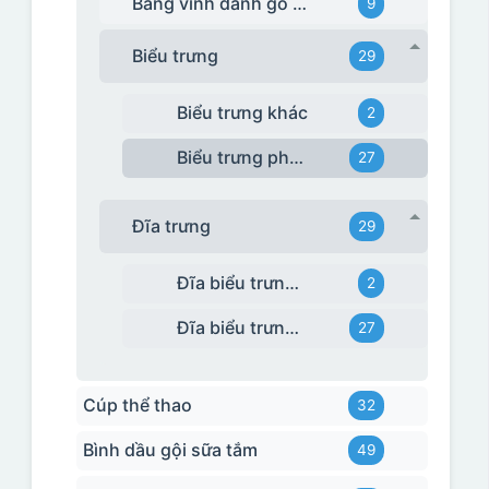
Bảng vinh danh gỗ đồng
9
Biểu trưng
29
Biểu trưng khác
2
Biểu trưng pha lê
27
Đĩa trưng
29
Đĩa biểu trưng khác
2
Đĩa biểu trưng sứ BT
27
Cúp thể thao
32
Bình dầu gội sữa tắm
49