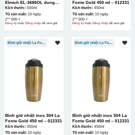
Elmich EL-3686OL dung
Fonte Gold 450 ml – 012331
tích 500ml
Kích thước:
500ml
Kích thước:
450ml
TG sản xuất:
10 ngày
TG sản xuất:
10 ngày
2**.000 ₫
2**.000 ₫
Đăng ký
hoặc
Đăng nhập
để xem giá
Đăng ký
hoặc
Đăng nhập
để xem giá
Bình giữ nhiệt La Fonte
Bình giữ nhiệt La Fonte
Hộp định hình
Bình giữ nhiệt inox 304 La
Bình giữ nhiệt inox 304 La
Fonte Gold 450 ml – 012331
Fonte Gold 450 ml – 012331
Kích thước:
450ml
Kích thước:
450ml
TG sản xuất:
10 ngày
TG sản xuất:
10 ngày