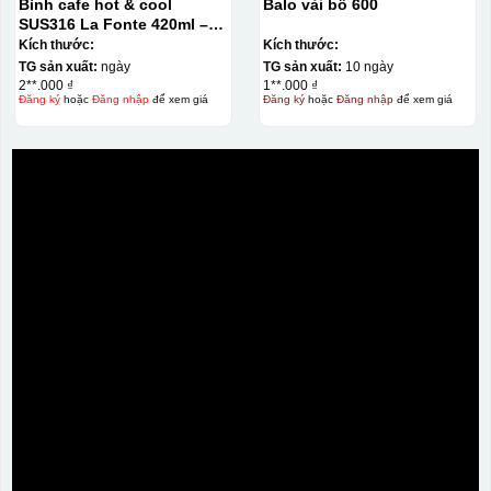
Bình cafe hot & cool
Balo vải bố 600
SUS316 La Fonte 420ml –
012775
Kích thước:
Kích thước:
TG sản xuất:
ngày
TG sản xuất:
10 ngày
2**.000 ₫
1**.000 ₫
Đăng ký
hoặc
Đăng nhập
để xem giá
Đăng ký
hoặc
Đăng nhập
để xem giá