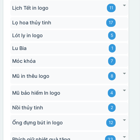
Lịch Tết in logo
11
Hộp xi biểu trưng
Lọ hoa thủy tinh
17
Lót ly in logo
5
Lu Bia
1
Móc khóa
7
Mũ in thêu logo
8
Mũ bảo hiểm In logo
4
Nồi thủy tinh
2
Ống đựng bút in logo
12
Phích giữ nhiệt quà tặng
33