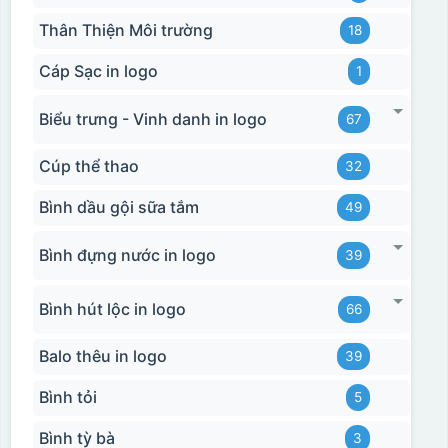
Thân Thiện Môi trường
18
Cáp Sạc in logo
1
Biểu trưng - Vinh danh in logo
67
Cúp thể thao
32
Bình dầu gội sữa tắm
49
Bình đựng nước in logo
39
Bình hút lộc in logo
66
Balo thêu in logo
39
Bình tỏi
5
Bình tỳ bà
3