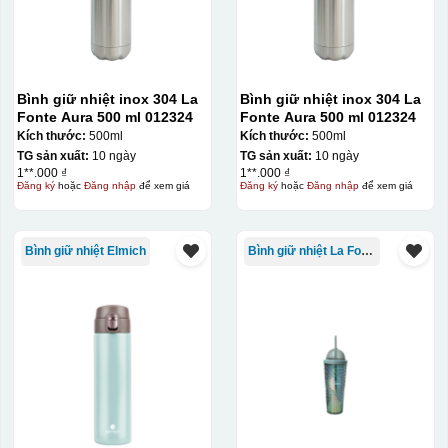
Bình giữ nhiệt inox 304 La
Bình giữ nhiệt inox 304 La
Fonte Aura 500 ml 012324
Fonte Aura 500 ml 012324
Kích thước:
500ml
Kích thước:
500ml
TG sản xuất:
10 ngày
TG sản xuất:
10 ngày
1**.000 ₫
1**.000 ₫
Đăng ký
hoặc
Đăng nhập
để xem giá
Đăng ký
hoặc
Đăng nhập
để xem giá
Kiểu in:
In UV
Bình giữ nhiệt Elmich
In UV trên quà tặng là kỹ thuật sử dụng mực đặc biệt
Bình giữ nhiệt La Fonte
được chiếu tia cực tím để đóng rắn ngay sau khi in, cho
phép in được trên nhiều chất liệu như nhựa, kim loại,
thủy tinh với độ bền cao và màu sắc tươi sáng. Ưu điểm
của phương pháp này là khô nhanh, thân thiện môi
trường, độ bám dính tốt và có thể tạo các hiệu ứng nổi
3D, phù hợp cho các sản phẩm quà tặng như bút, móc
khóa, USB hay ly cốc cao cấp.