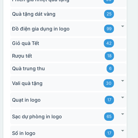
Quà tặng dát vàng
25
Đồ điện gia dụng in logo
99
Giỏ quà Tết
42
Rượu tết
18
Quà trung thu
6
Vali quà tặng
30
Quạt in logo
17
Sạc dự phòng in logo
65
Sổ in logo
17