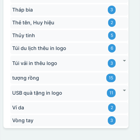
Tháp bia
3
Thẻ tên, Huy hiệu
2
Thủy tinh
5
Túi du lịch thêu in logo
6
Túi vải in thêu logo
3
tượng rồng
15
USB quà tặng in logo
11
Ví da
2
Vòng tay
3