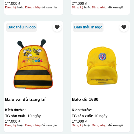
1**.000 ₫
2**.000 ₫
Đăng ký
hoặc
Đăng nhập
để xem giá
Đăng ký
hoặc
Đăng nhập
để xem giá
Balo thêu in logo
Balo thêu in logo
đây là kiểu hộp quay xách lót lụa chỉ khác là thêm quai
thêm tiền
Hộp xi lót lụa
Hộp xi ấm chén
Balo vải dù trang trí
Balo dù 1680
Kích thước:
Kích thước:
TG sản xuất:
10 ngày
TG sản xuất:
10 ngày
1**.000 ₫
1**.000 ₫
Đăng ký
hoặc
Đăng nhập
để xem giá
Đăng ký
hoặc
Đăng nhập
để xem giá