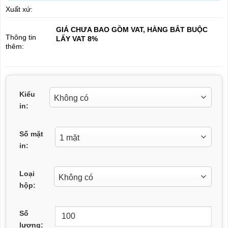
Xuất xứ:
GIÁ CHƯA BAO GỒM VAT, HÀNG BẮT BUỘC
Thông tin
LẤY VAT 8%
thêm:
Kiểu
in:
Số mặt
in:
Loại
hộp:
Số
lượng: