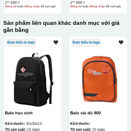
2**.000 ₫
2**.000 ₫
Đăng ký
hoặc
Đăng nhập
để xem giá
Đăng ký
hoặc
Đăng nhập
để xem giá
Sản phẩm liên quan khác danh mục với giá
gần bằng
Balo thêu in logo
Balo thêu in logo
Hộp diêm quai xách lót lụa
Balo học sinh
Balo vải dù 900
Kích thước:
42x30x13
Kích thước:
TG sản xuất:
15 ngày
TG sản xuất:
10 ngày