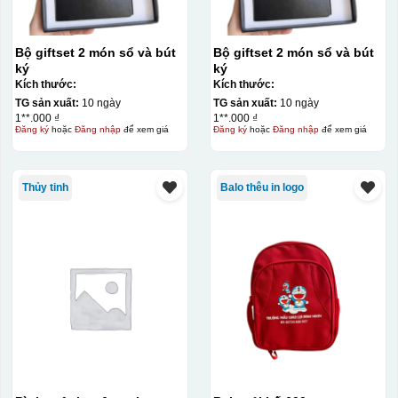
Bộ giftset 2 món sổ và bút
Bộ giftset 2 món sổ và bút
ký
ký
Kích thước:
Kích thước:
TG sản xuất:
10 ngày
TG sản xuất:
10 ngày
1**.000 ₫
1**.000 ₫
Đăng ký
hoặc
Đăng nhập
để xem giá
Đăng ký
hoặc
Đăng nhập
để xem giá
Thủy tinh
Balo thêu in logo