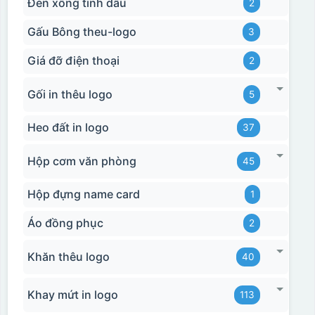
Đèn xông tinh dầu
2
Gấu Bông theu-logo
3
Hộp xi 2 cốc
Giá đỡ điện thoại
2
Gối in thêu logo
5
Heo đất in logo
37
Hộp cơm văn phòng
45
Hộp đựng name card
1
Áo đồng phục
2
Khăn thêu logo
40
Khay mứt in logo
113