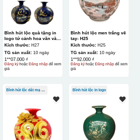
Bình hút lộc quà tặng in
Bình hút lộc men trắng vẽ
logo tứ cảnh hoa văn vàng
tay- H25
kim 27cm KQ-BHL09
Kích thước:
H27
Kích thước:
H25
TG sản xuất:
10 ngày
TG sản xuất:
10 ngày
1**07.000 ₫
1**92.000 ₫
Đăng ký
hoặc
Đăng nhập
để xem
Đăng ký
hoặc
Đăng nhập
để xem
giá
giá
Bình hút lộc dát mạ vàng
Bình hút lộc in logo