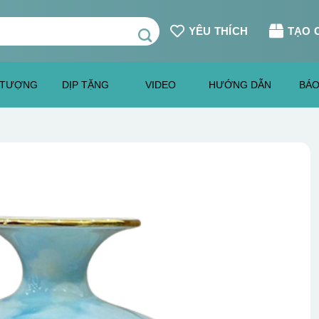
YÊU THÍCH
TẠO 
 TƯỢNG
DỊP TẶNG
VIDEO
HƯỚNG DẪN
BÁO