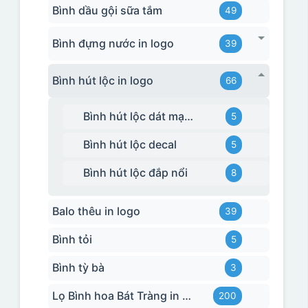
Bình dầu gội sữa tắm
49
Bình đựng nước in logo
39
Bình hút lộc in logo
66
Bình hút lộc dát mạ vàng
5
Bình hút lộc decal
5
Bình hút lộc đắp nổi
8
Balo thêu in logo
39
Bình tỏi
5
Bình tỳ bà
3
Lọ Bình hoa Bát Tràng in logo
200