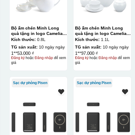
Bộ ấm chén Minh Long
Bộ ấm chén Minh Long
quà tặng in logo Camelia
quà tặng in logo Camelia
kẻ chỉ vàng 800ml KQ-
1,1L KQ-ACML12
Kích thước:
0.8L
Kích thước:
1.1L
ACML14
TG sản xuất:
10 ngày ngày
TG sản xuất:
10 ngày ngày
1**53.000 ₫
1**97.000 ₫
Đăng ký
hoặc
Đăng nhập
để xem
Đăng ký
hoặc
Đăng nhập
để xem
giá
giá
Sạc dự phòng Pisen
Sạc dự phòng Pisen