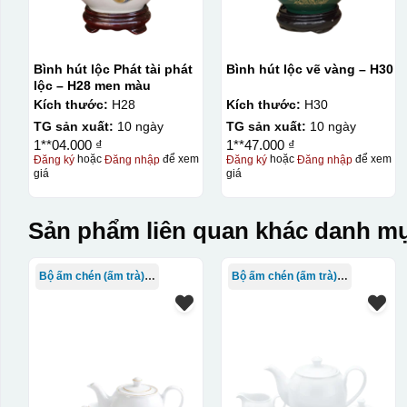
Bình hút lộc Phát tài phát
Bình hút lộc vẽ vàng – H30
lộc – H28 men màu
Kích thước:
H28
Kích thước:
H30
TG sản xuất:
10 ngày
TG sản xuất:
10 ngày
1**04.000 ₫
1**47.000 ₫
Đăng ký
hoặc
Đăng nhập
để xem
Đăng ký
hoặc
Đăng nhập
để xem
giá
giá
Sản phẩm liên quan khác danh mụ
Bộ ấm chén (ấm trà) in logo
Bộ ấm chén (ấm trà) in logo