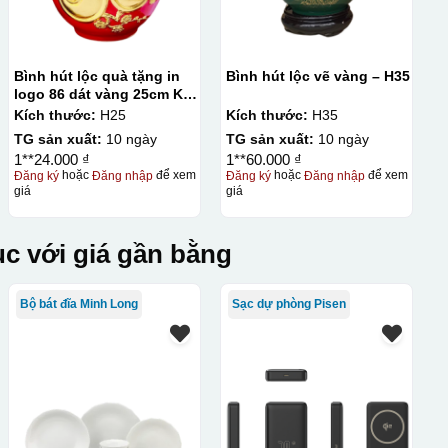
Bình hút lộc quà tặng in
Bình hút lộc vẽ vàng – H35
logo 86 dát vàng 25cm KQ-
BHL15
Kích thước:
H25
Kích thước:
H35
TG sản xuất:
10 ngày
TG sản xuất:
10 ngày
1**24.000 ₫
1**60.000 ₫
Đăng ký
hoặc
Đăng nhập
để xem
Đăng ký
hoặc
Đăng nhập
để xem
giá
giá
c với giá gần bằng
Bộ bát đĩa Minh Long
Sạc dự phòng Pisen