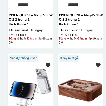
PISEN QUICK – MagiPi 30W
PISEN QUICK – MagiPi 30W
Qi2 2 trong 1
Qi2 2 trong 1
Kích thước:
Kích thước:
TG sản xuất:
10 ngày
TG sản xuất:
10 ngày
1**97.000 ₫
1**97.000 ₫
Đăng ký
hoặc
Đăng nhập
để xem
Đăng ký
hoặc
Đăng nhập
để xem
giá
giá
Sạc dự phòng Pisen
Khay mứt gỗ