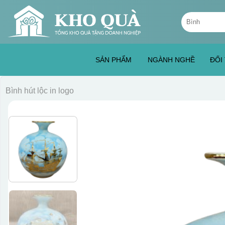
Skip
Tìm
to
kiếm:
content
SẢN PHẨM
NGÀNH NGHỀ
ĐỐI
Bình hút lộc in logo