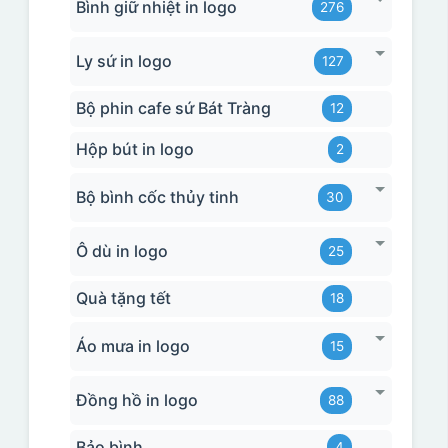
Bình giữ nhiệt in logo
276
Ly sứ in logo
127
Bộ phin cafe sứ Bát Tràng
12
Hộp bút in logo
2
Bộ bình cốc thủy tinh
30
Ô dù in logo
25
Quà tặng tết
18
Áo mưa in logo
15
Đồng hồ in logo
88
Bảo bình
4