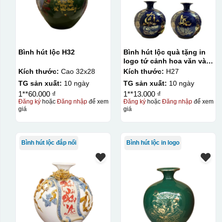
Bình hút lộc H32
Bình hút lộc quà tặng in
logo tứ cảnh hoa văn vàng
kim 30cm KQ-BHL10
Kích thước:
Cao 32x28
Kích thước:
H27
TG sản xuất:
10 ngày
TG sản xuất:
10 ngày
1**60.000 ₫
1**13.000 ₫
Đăng ký
hoặc
Đăng nhập
để xem
Đăng ký
hoặc
Đăng nhập
để xem
giá
giá
Bình hút lộc đắp nổi
Bình hút lộc in logo