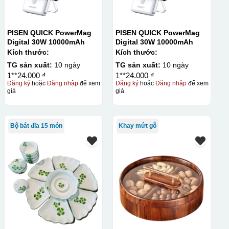
PISEN QUICK PowerMag
PISEN QUICK PowerMag
Digital 30W 10000mAh
Digital 30W 10000mAh
Kích thước:
Kích thước:
TG sản xuất:
10 ngày
TG sản xuất:
10 ngày
1**24.000 ₫
1**24.000 ₫
Đăng ký
hoặc
Đăng nhập
để xem
Đăng ký
hoặc
Đăng nhập
để xem
giá
giá
Bộ bát đĩa 15 món
Khay mứt gỗ