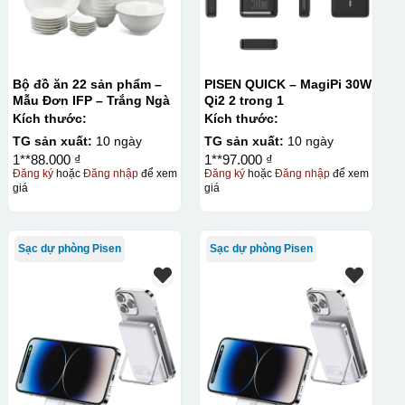
Bộ đồ ăn 22 sản phẩm –
PISEN QUICK – MagiPi 30W
Mẫu Đơn IFP – Trắng Ngà
Qi2 2 trong 1
Kích thước:
Kích thước:
TG sản xuất:
10 ngày
TG sản xuất:
10 ngày
1**88.000 ₫
1**97.000 ₫
Đăng ký
hoặc
Đăng nhập
để xem
Đăng ký
hoặc
Đăng nhập
để xem
giá
giá
Sạc dự phòng Pisen
Sạc dự phòng Pisen