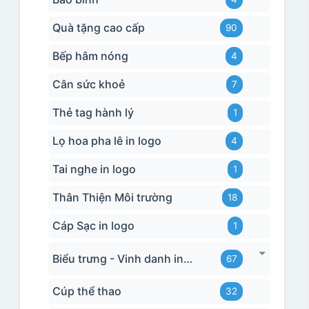
Quà tặng cao cấp
90
Bếp hâm nóng
4
Cân sức khoẻ
7
Thẻ tag hành lý
1
Lọ hoa pha lê in logo
4
Tai nghe in logo
1
Thân Thiện Môi trường
18
Cáp Sạc in logo
1
Biểu trưng - Vinh danh in logo
67
Cúp thể thao
32