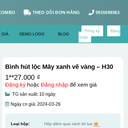
COMBO
THEO DÕI ĐƠN HÀNG
0915599363
Đăng ký
Đăng
 GIÁ
DEMO LOGO
BLOG
nhập
Bình hút lộc Mây xanh vẽ vàng – H30
1**27.000 ₫
Đăng ký
hoặc
Đăng nhập
để xem giá
TG sản xuất: 10 ngày
Ngày cn giá: 2024-03-26
Loại hộp:
Hộp diêm quai xách lót lụa