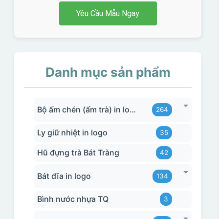
Yêu Cầu Mẫu Ngay
Danh mục sản phẩm
Bộ ấm chén (ấm trà) in logo
264
Ly giữ nhiệt in logo
35
Hũ đựng trà Bát Tràng
42
Bát đĩa in logo
134
Bình nước nhựa TQ
3