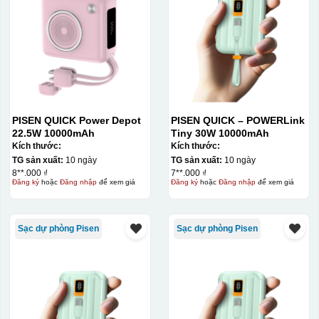
PISEN QUICK Power Depot
PISEN QUICK – POWERLink
22.5W 10000mAh
Tiny 30W 10000mAh
Đây là giấy decal đã in xong, đang chờ khô để cắt dán
Kích thước:
Kích thước:
lên gốm sứ
TG sản xuất:
10 ngày
TG sản xuất:
10 ngày
8**.000 ₫
7**.000 ₫
Đăng ký
hoặc
Đăng nhập
để xem giá
Đăng ký
hoặc
Đăng nhập
để xem giá
Bước 2: Dán decal lên gốm sứ
Để dán decal lên gốm
sứ, thợ sẽ cắt thủ công các miếng logo ra, sau đó thấp
nước và trượt nhẹ lên gốm sứ để tem decal dính tạm lên
Sạc dự phòng Pisen
Sạc dự phòng Pisen
đó bằng nước. Người thợ sẽ căn chỉnh bằng mắt thường
cho vị trí logo cân đối phù hợp, sau đó dùng miếng nhựa
gạt hết nước phía dưới ra