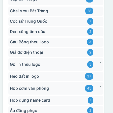
Chai rượu Bát Tràng
28
Cốc sứ Trung Quốc
7
Đèn xông tinh dầu
2
Gấu Bông theu-logo
3
Giá đỡ điện thoại
2
Gối in thêu logo
5
Heo đất in logo
37
Hộp cơm văn phòng
45
Hộp đựng name card
1
Áo đồng phục
2