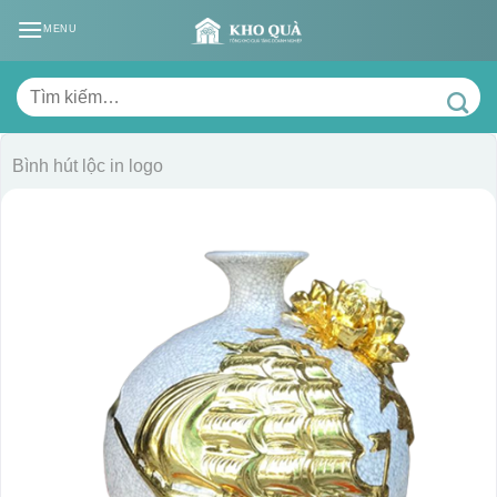
Skip
MENU
to
content
Tìm
kiếm:
Bình hút lộc in logo