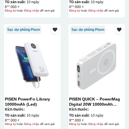
TG sản xuất:
10 ngày
TG sản xuất:
10 ngày
6**.000 ₫
6**.000 ₫
Đăng ký
hoặc
Đăng nhập
để xem giá
Đăng ký
hoặc
Đăng nhập
để xem giá
Sạc dự phòng Pisen
Sạc dự phòng Pisen
Bước 3: Xếp sản phẩm sau khi dán vào lò nung và
PISEN PowerFo Library
PISEN QUICK – PowerMag
nung ở nhiệt độ 700-800 độ C
Deacl có 1 nền màu
10000mAh (Led)
Digital 20W 10000mAh
Power bank. White: 200pcs;
Kích thước:
Kích thước:
vàng, khi in ở nhiệt cao, nền đó sẽ cháy và biến mất để
Blue: 200pcs
TG sản xuất:
10 ngày
TG sản xuất:
10 ngày
lại mực in logo dính chết lên gốm sứ [gallery link="file"
6**.000 ₫
9**.000 ₫
Đăng ký
hoặc
Đăng nhập
để xem giá
Đăng ký
hoặc
Đăng nhập
để xem giá
size="full" ids="29792,29791,29790"]