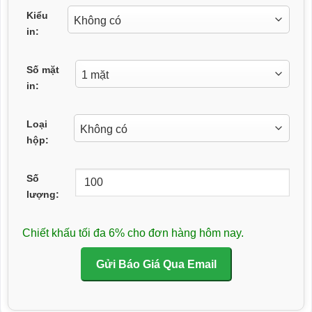
Kiểu
in:
Số mặt
in:
Loại
hộp:
Số
lượng:
Chiết khấu tối đa 6% cho đơn hàng hôm nay.
Gửi Báo Giá Qua Email