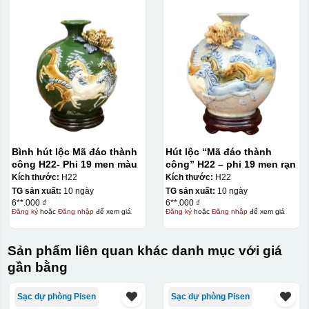
In Decal
IN Decal lên GỐM SỨ
Bước 1: Tạo khuôn in để tạo ra Decal Bước 2: Dán
decal lên gốm sứ Bước 3: Cho vào lò nung ở nhiệt độ
700-800 độ C
Bước 1: Tạo ra DECAL
Để tạo ra decal
trước khi dán nó lên gốm sứ, xưởng in sẽ in lên 1 loại
giấy đặc biệt, và kích thước logo được căn chỉnh theo
sản phẩm, để khi dán không bị nhỏ hoặc to quá
Bình hút lộc Mã đáo thành
Hút lộc “Mã đáo thành
công H22- Phi 19 men màu
công” H22 – phi 19 men rạn
Kích thước:
H22
Kích thước:
H22
TG sản xuất:
10 ngày
TG sản xuất:
10 ngày
6**.000 ₫
6**.000 ₫
Đăng ký
hoặc
Đăng nhập
để xem giá
Đăng ký
hoặc
Đăng nhập
để xem giá
Sản phẩm liên quan khác danh mục với giá
gần bằng
Sạc dự phòng Pisen
Sạc dự phòng Pisen