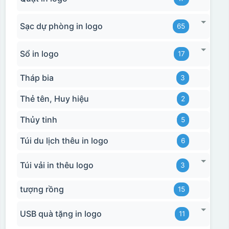
Sạc dự phòng in logo
65
Sổ in logo
17
Tháp bia
3
Thẻ tên, Huy hiệu
2
Thủy tinh
5
Túi du lịch thêu in logo
6
Túi vải in thêu logo
3
tượng rồng
15
USB quà tặng in logo
11