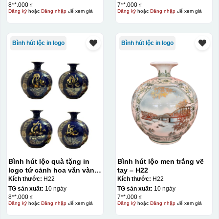
8**.000 ₫
7**.000 ₫
Đăng ký
hoặc
Đăng nhập
để xem giá
Đăng ký
hoặc
Đăng nhập
để xem giá
Bình hút lộc in logo
Bình hút lộc in logo
Bình hút lộc quà tặng in
Bình hút lộc men trắng vẽ
logo tứ cảnh hoa văn vàng
tay – H22
kim 24cm KQ-BHL08
Kích thước:
H22
Kích thước:
H22
TG sản xuất:
10 ngày
TG sản xuất:
10 ngày
8**.000 ₫
7**.000 ₫
Đăng ký
hoặc
Đăng nhập
để xem giá
Đăng ký
hoặc
Đăng nhập
để xem giá