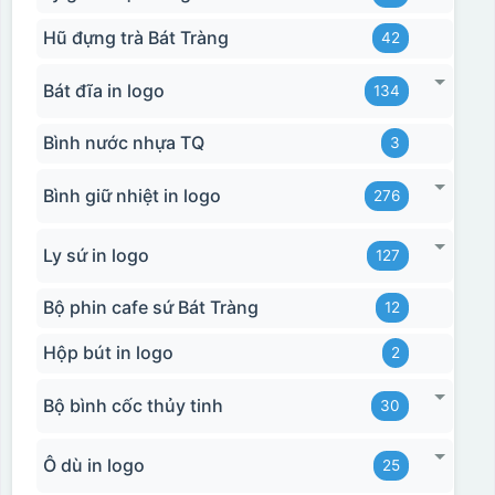
Hũ đựng trà Bát Tràng
42
Bát đĩa in logo
134
Bình nước nhựa TQ
3
Bình giữ nhiệt in logo
276
Ly sứ in logo
127
Bộ phin cafe sứ Bát Tràng
12
Hộp bút in logo
2
Bộ bình cốc thủy tinh
30
Ô dù in logo
25