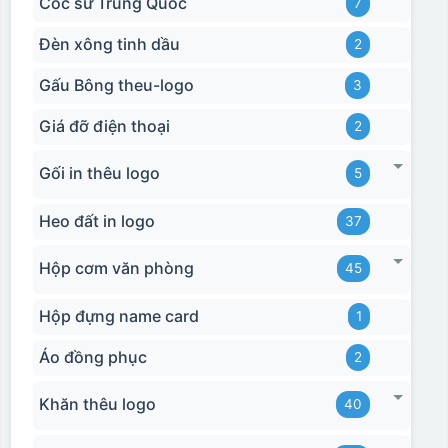
Cốc sứ Trung Quốc
7
Đèn xông tinh dầu
2
Gấu Bông theu-logo
3
Giá đỡ điện thoại
2
Gối in thêu logo
5
Heo đất in logo
37
Hộp cơm văn phòng
45
Hộp đựng name card
1
Áo đồng phục
2
Khăn thêu logo
40