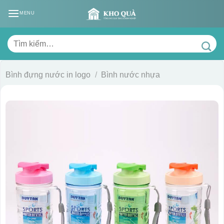
Skip
MENU
to
content
Tìm
kiếm:
Bình đựng nước in logo
/
Bình nước nhựa