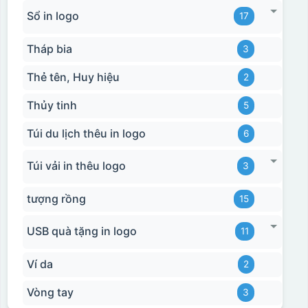
Sổ in logo
17
Tháp bia
3
Thẻ tên, Huy hiệu
2
Thủy tinh
5
Túi du lịch thêu in logo
6
Túi vải in thêu logo
3
tượng rồng
15
USB quà tặng in logo
11
Ví da
2
Vòng tay
3