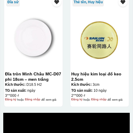
Đĩa sứ
Thẻ tên, Huy hiệu
Đĩa tròn Minh Châu MC-D07
Huy hiệu kim loại đổ keo
phi 18cm – men trắng
2.5cm
Kích thước:
D18.5 H2
Kích thước:
3cm
TG sản xuất:
ngày
TG sản xuất:
10 ngày
3**000 ₫
2**000 ₫
Đăng ký
hoặc
Đăng nhập
để xem giá
Đăng ký
hoặc
Đăng nhập
để xem giá