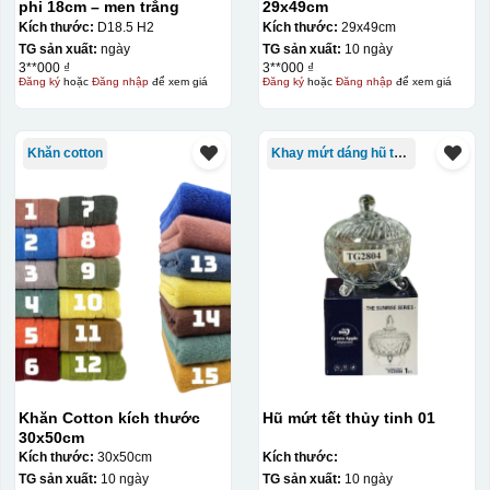
phi 18cm – men trắng
29x49cm
Kích thước:
D18.5 H2
Kích thước:
29x49cm
TG sản xuất:
ngày
TG sản xuất:
10 ngày
3**000 ₫
3**000 ₫
Đăng ký
hoặc
Đăng nhập
để xem giá
Đăng ký
hoặc
Đăng nhập
để xem giá
Khăn cotton
Khay mứt dáng hũ tròn
Khăn Cotton kích thước
Hũ mứt tết thủy tinh 01
30x50cm
Kích thước:
30x50cm
Kích thước:
TG sản xuất:
10 ngày
TG sản xuất:
10 ngày