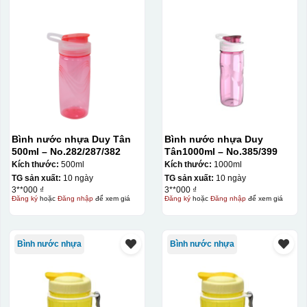
thành khuôn. Mực in được đẩy qua các lỗ nhỏ trên lưới
bằng một thanh gạt (squeegee) để in lên bề mặt sản
phẩm như ly, cốc, bút, móc khóa hay các vật phẩm quà
tặng khác. Kỹ thuật này cho phép in được nhiều màu sắc
khác nhau, độ bền cao, có thể in trên nhiều chất liệu và
phù hợp cho sản xuất số lượng lớn, tuy nhiên đòi hỏi
quy trình chuẩn bị kỹ lưỡng và chi phí setup ban đầu
tương đối cao.
Bình nước nhựa Duy Tân
Bình nước nhựa Duy
500ml – No.282/287/382
Tân1000ml – No.385/399
Kích thước:
500ml
Kích thước:
1000ml
TG sản xuất:
10 ngày
TG sản xuất:
10 ngày
3**000 ₫
3**000 ₫
Đăng ký
hoặc
Đăng nhập
để xem giá
Đăng ký
hoặc
Đăng nhập
để xem giá
Bình nước nhựa
Bình nước nhựa