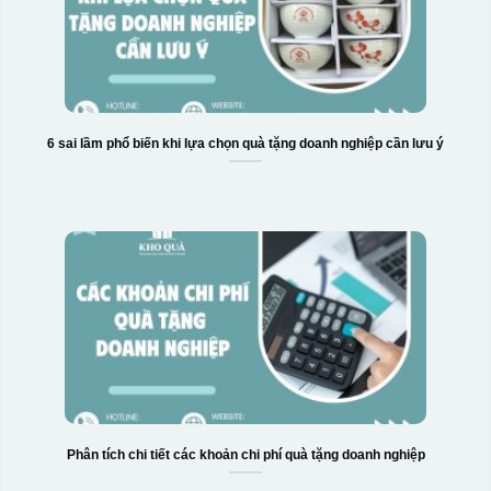
6 sai lầm phổ biến khi lựa chọn quà tặng doanh nghiệp cần lưu ý
Phân tích chi tiết các khoản chi phí quà tặng doanh nghiệp