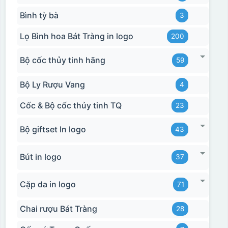
Bình tỳ bà
3
Lọ Bình hoa Bát Tràng in logo
200
Bộ cốc thủy tinh hãng
59
Bộ Ly Rượu Vang
4
Cốc & Bộ cốc thủy tinh TQ
23
Bộ giftset In logo
43
Bút in logo
37
Cặp da in logo
71
Chai rượu Bát Tràng
28