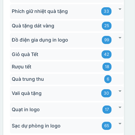
Phích giữ nhiệt quà tặng
33
Quà tặng dát vàng
25
Đồ điện gia dụng in logo
99
Giỏ quà Tết
42
Rượu tết
18
Quà trung thu
6
Vali quà tặng
30
Quạt in logo
17
Sạc dự phòng in logo
65