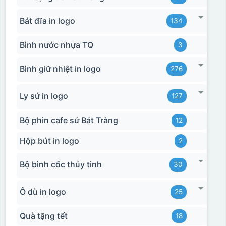
Bát đĩa in logo
134
Bình nước nhựa TQ
3
Bình giữ nhiệt in logo
276
Ly sứ in logo
127
Bộ phin cafe sứ Bát Tràng
12
Hộp bút in logo
2
Bộ bình cốc thủy tinh
30
Ô dù in logo
25
Quà tặng tết
18