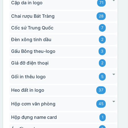
Cặp da in logo
71
Chai rượu Bát Tràng
28
Cốc sứ Trung Quốc
7
Đèn xông tinh dầu
2
Gấu Bông theu-logo
3
Giá đỡ điện thoại
2
Hộp xi 2 cốc
Gối in thêu logo
5
Heo đất in logo
37
Hộp cơm văn phòng
45
Hộp đựng name card
1