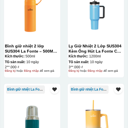
Bình giữ nhiệt 2 lớp
Ly Giữ Nhiệt 2 Lớp SUS304
SUS304 La Fonte – 500ML –
Kèm Ống Hút La Fonte Có
012737
Tay Cầm 1200ml
Kích thước:
500ml
Kích thước:
1200ml
Hộp xi ly sứ
TG sản xuất:
10 ngày
TG sản xuất:
10 ngày
2**.000 ₫
3**.000 ₫
Đăng ký
hoặc
Đăng nhập
để xem giá
Đăng ký
hoặc
Đăng nhập
để xem giá
Bình giữ nhiệt La Fonte
Bình giữ nhiệt La Fonte