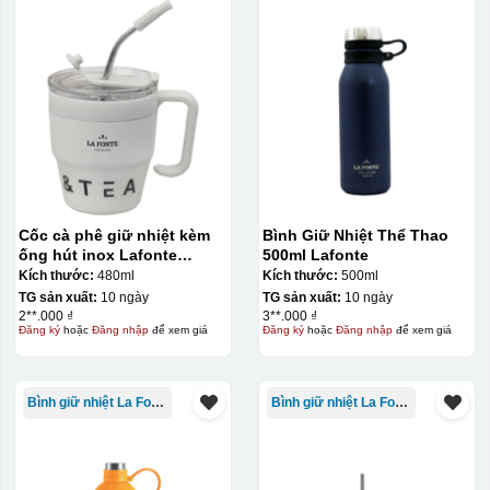
Cốc cà phê giữ nhiệt kèm
Bình Giữ Nhiệt Thể Thao
ống hút inox Lafonte
500ml Lafonte
480ML – 012782
Kích thước:
480ml
Kích thước:
500ml
TG sản xuất:
10 ngày
TG sản xuất:
10 ngày
2**.000 ₫
3**.000 ₫
Đăng ký
hoặc
Đăng nhập
để xem giá
Đăng ký
hoặc
Đăng nhập
để xem giá
Bình giữ nhiệt La Fonte
Bình giữ nhiệt La Fonte