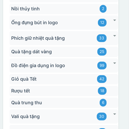
Nồi thủy tinh
2
Ống đựng bút in logo
12
Phích giữ nhiệt quà tặng
33
Quà tặng dát vàng
25
Đồ điện gia dụng in logo
99
Giỏ quà Tết
42
Rượu tết
18
Quà trung thu
6
Vali quà tặng
30