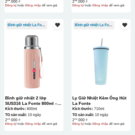
2**.000 ₫
2**.000 ₫
Đăng ký
hoặc
Đăng nhập
để xem giá
Đăng ký
hoặc
Đăng nhập
để xem giá
Bình giữ nhiệt La Fonte
Bình giữ nhiệt La Fonte
Bình giữ nhiệt 2 lớp
Ly Giữ Nhiệt Kèm Ống Hút
SUS316 La Fonte 800ml –
La Fonte
012720
Kích thước:
800ml
Kích thước:
710ml
TG sản xuất:
10 ngày
TG sản xuất:
10 ngày
2**.000 ₫
2**.000 ₫
Đăng ký
hoặc
Đăng nhập
để xem giá
Đăng ký
hoặc
Đăng nhập
để xem giá