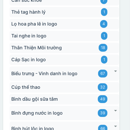
Cân sức khoẻ
7
Thẻ tag hành lý
1
Lọ hoa pha lê in logo
4
Tai nghe in logo
1
Thân Thiện Môi trường
18
Cáp Sạc in logo
1
Biểu trưng - Vinh danh in logo
67
Cúp thể thao
32
Bình dầu gội sữa tắm
49
Bình đựng nước in logo
39
Bình hút lộc in logo
66