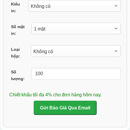
Kiểu
in:
Số mặt
in:
Loại
hộp:
Số
lượng:
Chiết khấu tối đa 4% cho đơn hàng hôm nay.
Gửi Báo Giá Qua Email