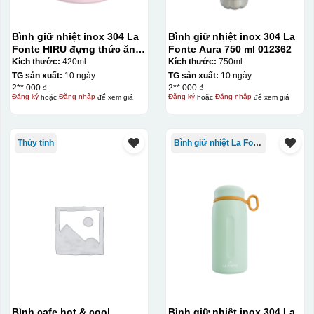
Bình giữ nhiệt inox 304 La
Bình giữ nhiệt inox 304 La
Fonte HIRU đựng thức ăn
Fonte Aura 750 ml 012362
420 ml – 012348
Kích thước:
420ml
Kích thước:
750ml
TG sản xuất:
10 ngày
TG sản xuất:
10 ngày
2**.000 ₫
2**.000 ₫
Đăng ký
hoặc
Đăng nhập
để xem giá
Đăng ký
hoặc
Đăng nhập
để xem giá
Thủy tinh
Bình giữ nhiệt La Fonte
Bình cafe hot & cool
Bình giữ nhiệt inox 304 La