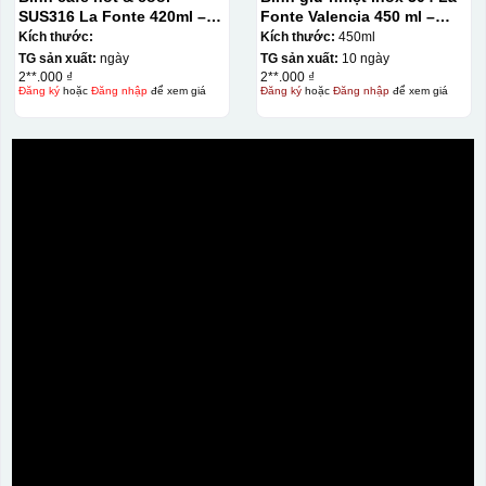
SUS316 La Fonte 420ml –
Fonte Valencia 450 ml –
012775
012355
Kích thước:
Kích thước:
450ml
TG sản xuất:
ngày
TG sản xuất:
10 ngày
2**.000 ₫
2**.000 ₫
Đăng ký
hoặc
Đăng nhập
để xem giá
Đăng ký
hoặc
Đăng nhập
để xem giá