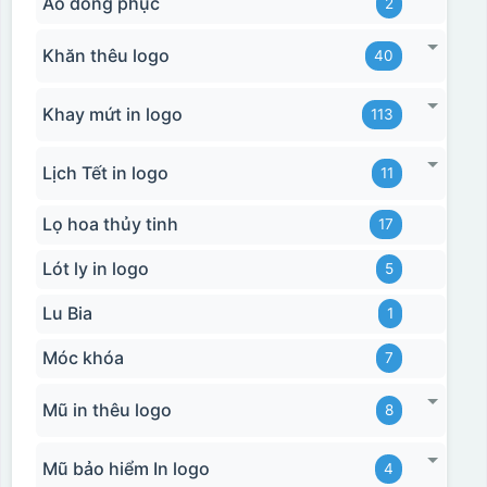
Áo đồng phục
2
Khăn thêu logo
40
Khay mứt in logo
113
Lịch Tết in logo
11
Lọ hoa thủy tinh
17
Lót ly in logo
5
Hộp xi biểu trưng
Lu Bia
1
Móc khóa
7
Mũ in thêu logo
8
Mũ bảo hiểm In logo
4