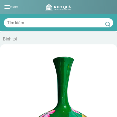
Skip
MENU
to
content
Tìm
kiếm:
Bình tỏi