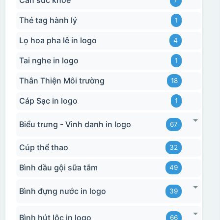
Cân sức khoẻ
7
Thẻ tag hành lý
1
Lọ hoa pha lê in logo
4
Tai nghe in logo
1
Thân Thiện Môi trường
18
Cáp Sạc in logo
1
Biểu trưng - Vinh danh in logo
67
Cúp thể thao
32
Bình dầu gội sữa tắm
49
Bình đựng nước in logo
39
Bình hút lộc in logo
66