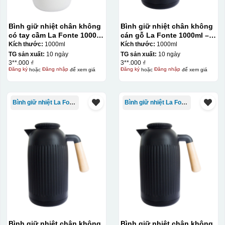
Bình giữ nhiệt chân không
Bình giữ nhiệt chân không
có tay cầm La Fonte 1000ml
cán gỗ La Fonte 1000ml –
– 011655
011679
Kích thước:
1000ml
Kích thước:
1000ml
TG sản xuất:
10 ngày
TG sản xuất:
10 ngày
3**.000 ₫
3**.000 ₫
Đăng ký
hoặc
Đăng nhập
để xem giá
Đăng ký
hoặc
Đăng nhập
để xem giá
Bình giữ nhiệt La Fonte
Bình giữ nhiệt La Fonte
Bình giữ nhiệt chân không
Bình giữ nhiệt chân không