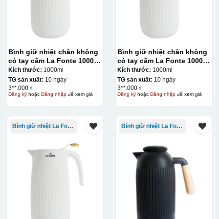
Bình giữ nhiệt chân không
Bình giữ nhiệt chân không
có tay cầm La Fonte 1000ml
có tay cầm La Fonte 1000ml
– 011655
– 011655
Kích thước:
1000ml
Kích thước:
1000ml
TG sản xuất:
10 ngày
TG sản xuất:
10 ngày
3**.000 ₫
3**.000 ₫
Đăng ký
hoặc
Đăng nhập
để xem giá
Đăng ký
hoặc
Đăng nhập
để xem giá
Bình giữ nhiệt La Fonte
Bình giữ nhiệt La Fonte