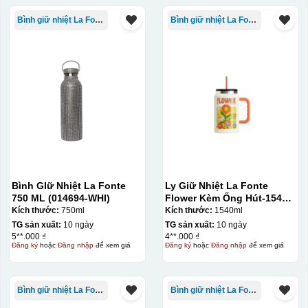
Bình giữ nhiệt La Fonte
Bình giữ nhiệt La Fonte
Bình GIữ Nhiệt La Fonte
Ly Giữ Nhiệt La Fonte
750 ML (014694-WHI)
Flower Kèm Ống Hút-1540
ml-014786
Kích thước:
750ml
Kích thước:
1540ml
TG sản xuất:
10 ngày
TG sản xuất:
10 ngày
5**.000 ₫
4**.000 ₫
Đăng ký
hoặc
Đăng nhập
để xem giá
Đăng ký
hoặc
Đăng nhập
để xem giá
Bình giữ nhiệt La Fonte
Bình giữ nhiệt La Fonte