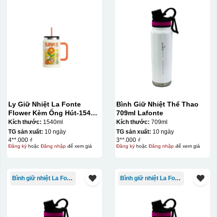
Ly Giữ Nhiệt La Fonte
Bình Giữ Nhiệt Thể Thao
Flower Kèm Ống Hút-1540
709ml Lafonte
ml-014786
Kích thước:
1540ml
Kích thước:
709ml
TG sản xuất:
10 ngày
TG sản xuất:
10 ngày
4**.000 ₫
3**.000 ₫
Đăng ký
hoặc
Đăng nhập
để xem giá
Đăng ký
hoặc
Đăng nhập
để xem giá
Bình giữ nhiệt La Fonte
Bình giữ nhiệt La Fonte