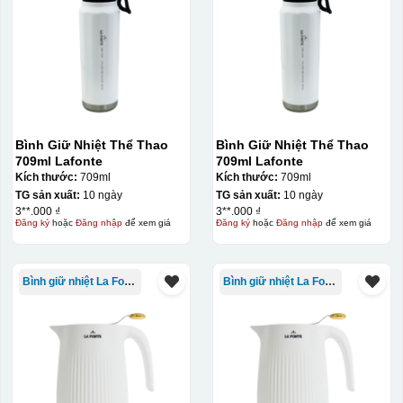
Bình Giữ Nhiệt Thể Thao
Bình Giữ Nhiệt Thể Thao
709ml Lafonte
709ml Lafonte
Kích thước:
709ml
Kích thước:
709ml
Hộp xi ly sứ
TG sản xuất:
10 ngày
TG sản xuất:
10 ngày
3**.000 ₫
3**.000 ₫
Đăng ký
hoặc
Đăng nhập
để xem giá
Đăng ký
hoặc
Đăng nhập
để xem giá
Bình giữ nhiệt La Fonte
Bình giữ nhiệt La Fonte