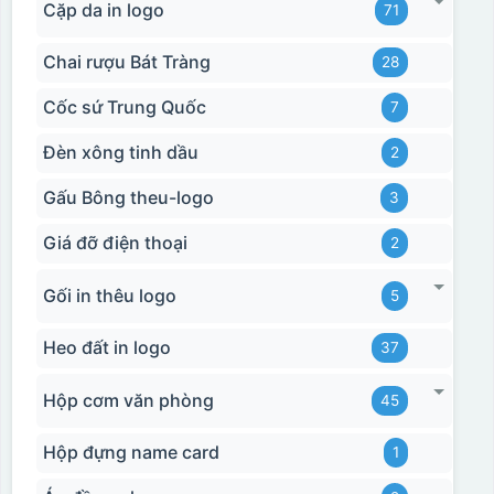
Cặp da in logo
71
Chai rượu Bát Tràng
28
Cốc sứ Trung Quốc
7
Đèn xông tinh dầu
2
Gấu Bông theu-logo
3
Giá đỡ điện thoại
2
Hộp xi 2 cốc
Gối in thêu logo
5
Heo đất in logo
37
Hộp cơm văn phòng
45
Hộp đựng name card
1