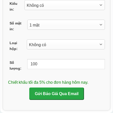
Kiểu
in:
Số mặt
in:
Loại
hộp:
Số
lượng:
Chiết khấu tối đa 5% cho đơn hàng hôm nay.
Gửi Báo Giá Qua Email