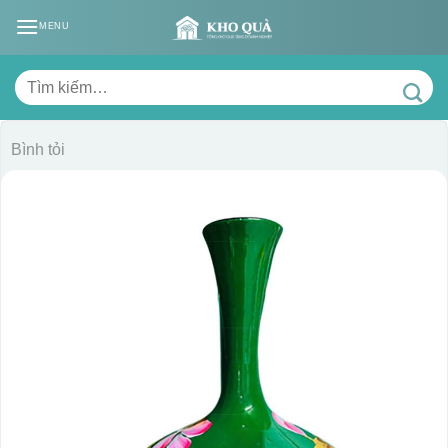
Skip
MENU
to
content
Tìm
kiếm:
Bình tỏi