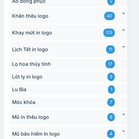
Áo đồng phục
2
Khăn thêu logo
40
Khay mứt in logo
113
Lịch Tết in logo
11
Lọ hoa thủy tinh
17
Lót ly in logo
5
Hộp xi biểu trưng
Lu Bia
1
Móc khóa
7
Mũ in thêu logo
8
Mũ bảo hiểm In logo
4