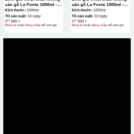
cán gỗ La Fonte 1000ml –
cán gỗ La Fonte 1000ml –
011679
011679
Kích thước:
1000ml
Kích thước:
1000ml
TG sản xuất:
10 ngày
TG sản xuất:
10 ngày
3**.000 ₫
3**.000 ₫
Đăng ký
hoặc
Đăng nhập
để xem giá
Đăng ký
hoặc
Đăng nhập
để xem giá