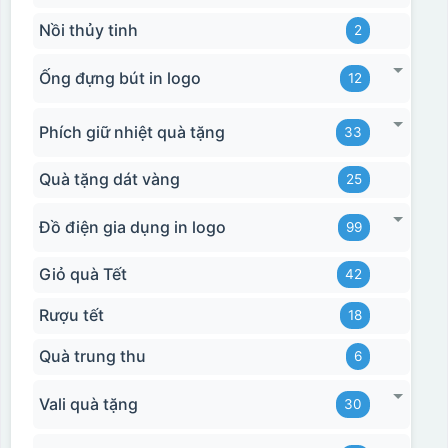
Nồi thủy tinh
2
Ống đựng bút in logo
12
Phích giữ nhiệt quà tặng
33
Quà tặng dát vàng
25
Đồ điện gia dụng in logo
99
Giỏ quà Tết
42
Rượu tết
18
Quà trung thu
6
Vali quà tặng
30