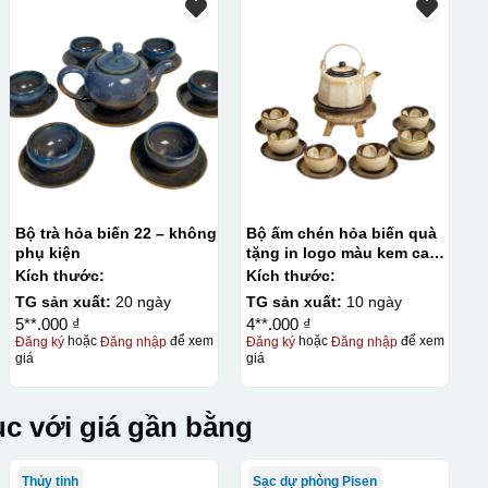
Bộ trà hỏa biến 22 – không
Bộ ấm chén hỏa biến quà
phụ kiện
tặng in logo màu kem cafe
dáng bát giác 330ml KQ-
Kích thước:
Kích thước:
ACHB14
TG sản xuất:
20 ngày
TG sản xuất:
10 ngày
5**.000 ₫
4**.000 ₫
Đăng ký
hoặc
Đăng nhập
để xem
Đăng ký
hoặc
Đăng nhập
để xem
giá
giá
c với giá gần bằng
Thủy tinh
Sạc dự phòng Pisen