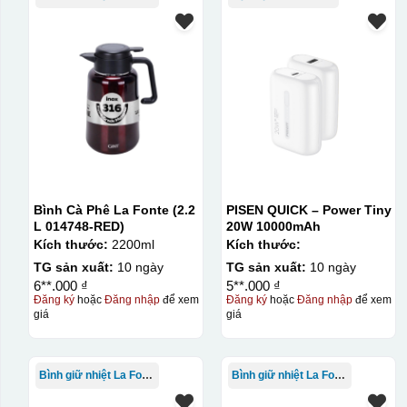
Bình Cà Phê La Fonte (2.2
PISEN QUICK – Power Tiny
L 014748-RED)
20W 10000mAh
Kích thước:
2200ml
Kích thước:
TG sản xuất:
10 ngày
TG sản xuất:
10 ngày
6**.000 ₫
5**.000 ₫
Đăng ký
hoặc
Đăng nhập
để xem
Đăng ký
hoặc
Đăng nhập
để xem
giá
giá
Kiểu in:
In logo decan ACD 2 mặt
Bình giữ nhiệt La Fonte
Bình giữ nhiệt La Fonte
In logo decan ACD 1 mặt