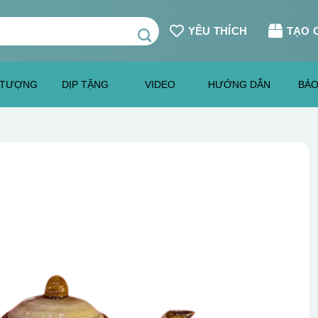
YÊU THÍCH
TẠO 
 TƯỢNG
DỊP TẶNG
VIDEO
HƯỚNG DẪN
BÁO