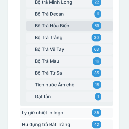
Bộ trà Minh Long
22
Bộ Trà Decan
6
Bộ Trà Hỏa Biến
69
Bộ Trà Trắng
30
Bộ Trà Vẽ Tay
63
Bộ Trà Màu
16
Bộ Trà Tử Sa
35
Tích nước Ấm chè
18
Gạt tàn
1
Ly giữ nhiệt in logo
35
Hũ đựng trà Bát Tràng
42