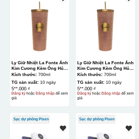
In logo decan AC 2 mặt
In logo decan AC 1 mặt
Kiểu hộp:
Hộp xi lót lụa
Hộp xi ấm chén
Ly Giữ Nhiệt La Fonte Ánh
Ly Giữ Nhiệt La Fonte Ánh
Kim Cương Kèm Ống Hút-
Kim Cương Kèm Ống Hút-
700 ml-014687-GOL
700 ml-014687-GOL
Kích thước:
700ml
Kích thước:
700ml
TG sản xuất:
10 ngày
TG sản xuất:
10 ngày
5**.000 ₫
5**.000 ₫
Đăng ký
hoặc
Đăng nhập
để xem
Đăng ký
hoặc
Đăng nhập
để xem
giá
giá
Sạc dự phòng Pisen
Sạc dự phòng Pisen