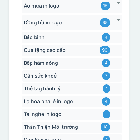
Áo mưa in logo
15
Đồng hồ in logo
88
Bảo bình
4
Quà tặng cao cấp
90
Bếp hâm nóng
4
Cân sức khoẻ
7
Thẻ tag hành lý
1
Lọ hoa pha lê in logo
4
Tai nghe in logo
1
Thân Thiện Môi trường
18
Cáp Sạc in logo
1