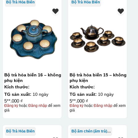
Bộ Trà Hỏa Biến
Bộ Trà Hỏa Biến
Bộ trà hỏa biến 16 – không
Bộ trà hỏa biến 15 – không
phụ kiện
phụ kiện
Kích thước:
Kích thước:
TG sản xuất:
10 ngày
TG sản xuất:
10 ngày
5**.000 ₫
5**.000 ₫
Đăng ký
hoặc
Đăng nhập
để xem
Đăng ký
hoặc
Đăng nhập
để xem
giá
giá
Bộ Trà Hỏa Biến
Bộ ấm chén (ấm trà) in logo