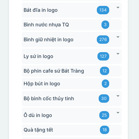
Bát đĩa in logo
134
Bình nước nhựa TQ
3
Bình giữ nhiệt in logo
276
Ly sứ in logo
127
Bộ phin cafe sứ Bát Tràng
12
Hộp bút in logo
2
Bộ bình cốc thủy tinh
30
Ô dù in logo
25
Quà tặng tết
18