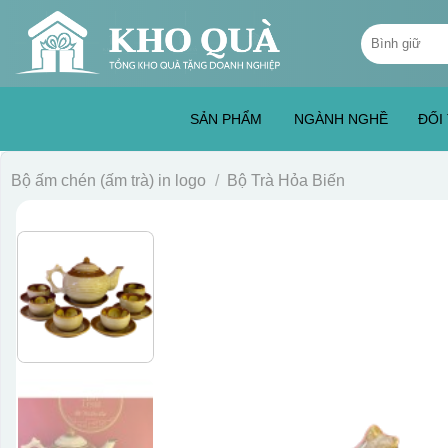
Skip
Tìm
to
kiếm:
content
SẢN PHẨM
NGÀNH NGHỀ
ĐỐI
Bộ ấm chén (ấm trà) in logo
/
Bộ Trà Hỏa Biến