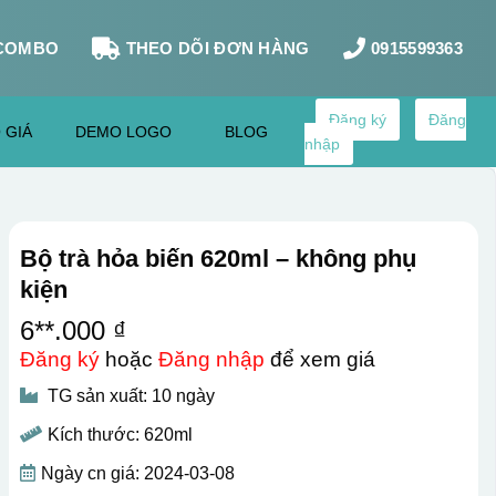
COMBO
THEO DÕI ĐƠN HÀNG
0915599363
Đăng ký
Đăng
 GIÁ
DEMO LOGO
BLOG
nhập
Bộ trà hỏa biến 620ml – không phụ
kiện
6**.000 ₫
Đăng ký
hoặc
Đăng nhập
để xem giá
TG sản xuất: 10 ngày
Kích thước: 620ml
Ngày cn giá: 2024-03-08