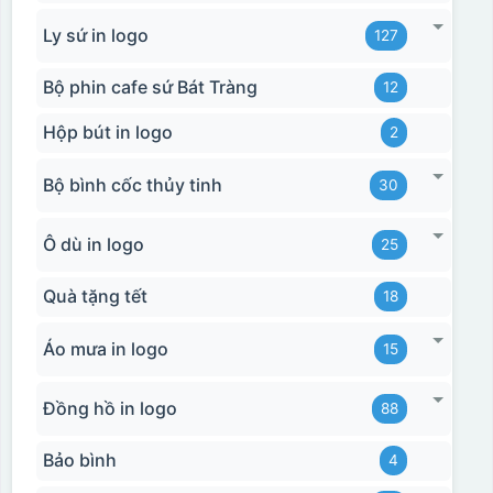
Ly sứ in logo
127
Bộ phin cafe sứ Bát Tràng
12
Hộp bút in logo
2
Bộ bình cốc thủy tinh
30
Ô dù in logo
25
Quà tặng tết
18
Áo mưa in logo
15
Đồng hồ in logo
88
Bảo bình
4