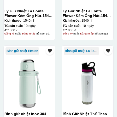
Ly Giữ Nhiệt La Fonte
Ly Giữ Nhiệt La Fonte
Flower Kèm Ống Hút-1540
Flower Kèm Ống Hút-1540
ml-014786
ml-014786
Kích thước:
1540ml
Kích thước:
1540ml
TG sản xuất:
10 ngày
TG sản xuất:
10 ngày
4**.000 ₫
4**.000 ₫
Đăng ký
hoặc
Đăng nhập
để xem giá
Đăng ký
hoặc
Đăng nhập
để xem giá
Bình giữ nhiệt Elmich
Bình giữ nhiệt La Fonte
Bình giữ nhiệt inox 304
Bình Giữ Nhiệt Thể Thao