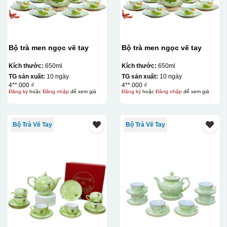
Bộ trà men ngọc vẽ tay
Bộ trà men ngọc vẽ tay
Kích thước:
650ml
Kích thước:
650ml
TG sản xuất:
10 ngày
TG sản xuất:
10 ngày
4**.000 ₫
4**.000 ₫
Đăng ký
hoặc
Đăng nhập
để xem giá
Đăng ký
hoặc
Đăng nhập
để xem giá
Bộ Trà Vẽ Tay
Bộ Trà Vẽ Tay
Kiểu in:
In logo decan ACD 2 mặt
In logo decan ACD 1 mặt
In logo decan AC 2 mặt
In logo decan AC 1 mặt
Kiểu hộp: