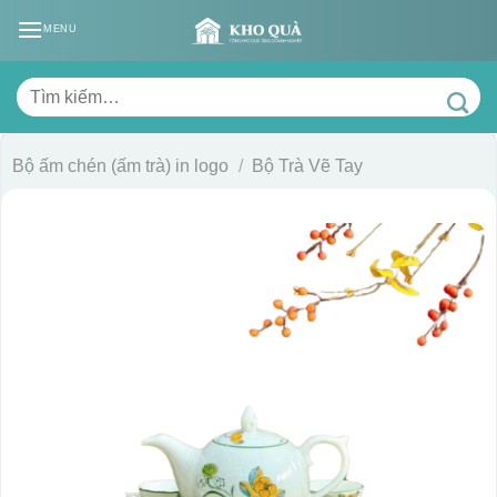
Skip
MENU
to
content
Tìm
kiếm:
Bộ ấm chén (ấm trà) in logo
/
Bộ Trà Vẽ Tay