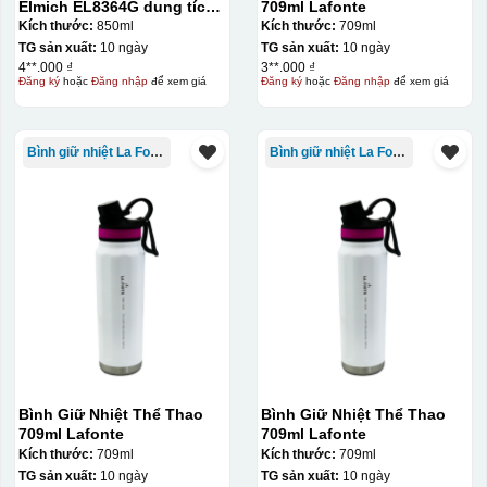
Elmich EL8364G dung tích
709ml Lafonte
850ml
Kích thước:
850ml
Kích thước:
709ml
TG sản xuất:
10 ngày
TG sản xuất:
10 ngày
4**.000 ₫
3**.000 ₫
Đăng ký
hoặc
Đăng nhập
để xem giá
Đăng ký
hoặc
Đăng nhập
để xem giá
Bình giữ nhiệt La Fonte
Bình giữ nhiệt La Fonte
Bình Giữ Nhiệt Thể Thao
Bình Giữ Nhiệt Thể Thao
709ml Lafonte
709ml Lafonte
Kích thước:
709ml
Kích thước:
709ml
TG sản xuất:
10 ngày
TG sản xuất:
10 ngày