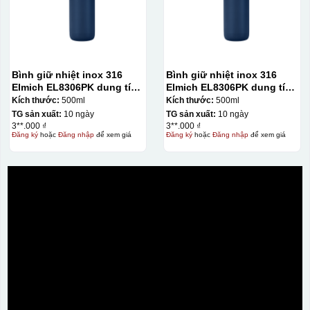
Bình giữ nhiệt inox 316
Bình giữ nhiệt inox 316
Elmich EL8306PK dung tích
Elmich EL8306PK dung tích
500ml
500ml
Kích thước:
500ml
Kích thước:
500ml
TG sản xuất:
10 ngày
TG sản xuất:
10 ngày
3**.000 ₫
3**.000 ₫
Đăng ký
hoặc
Đăng nhập
để xem giá
Đăng ký
hoặc
Đăng nhập
để xem giá