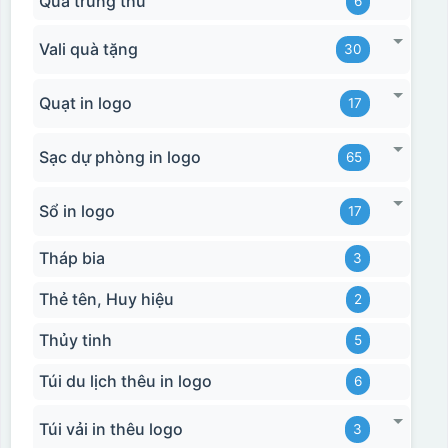
Quà trung thu
6
Vali quà tặng
30
Quạt in logo
17
Sạc dự phòng in logo
65
Hộp xi bình giữ nhiệt
Sổ in logo
17
Tháp bia
3
Thẻ tên, Huy hiệu
2
Thủy tinh
5
Túi du lịch thêu in logo
6
Túi vải in thêu logo
3