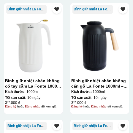
Bình giữ nhiệt La Fonte
Bình giữ nhiệt La Fonte
Bình giữ nhiệt chân không
Bình giữ nhiệt chân không
có tay cầm La Fonte 1000ml
cán gỗ La Fonte 1000ml –
– 011655
011679
Kích thước:
1000ml
Kích thước:
1000ml
TG sản xuất:
10 ngày
TG sản xuất:
10 ngày
3**.000 ₫
3**.000 ₫
Đăng ký
hoặc
Đăng nhập
để xem giá
Đăng ký
hoặc
Đăng nhập
để xem giá
Bình giữ nhiệt La Fonte
Bình giữ nhiệt La Fonte