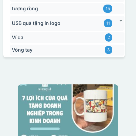
tượng rồng
15
USB quà tặng in logo
11
Ví da
2
Vòng tay
3
Hộp xi bình hoa