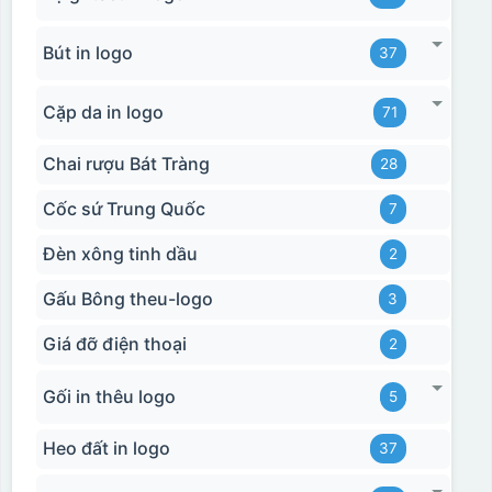
Bút in logo
37
Cặp da in logo
71
Chai rượu Bát Tràng
28
Cốc sứ Trung Quốc
7
Đèn xông tinh dầu
2
Gấu Bông theu-logo
3
Giá đỡ điện thoại
2
Gối in thêu logo
5
Heo đất in logo
37