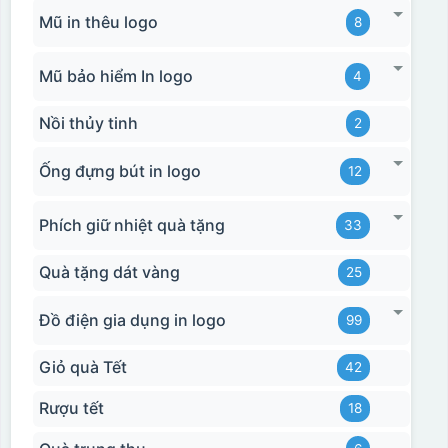
Mũ in thêu logo
8
Mũ bảo hiểm In logo
4
Nồi thủy tinh
2
Ống đựng bút in logo
12
Phích giữ nhiệt quà tặng
33
Quà tặng dát vàng
25
Đồ điện gia dụng in logo
99
Giỏ quà Tết
42
Rượu tết
18