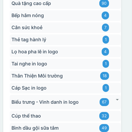
Quà tặng cao cấp
90
Bếp hâm nóng
4
Cân sức khoẻ
7
Thẻ tag hành lý
1
Lọ hoa pha lê in logo
4
Tai nghe in logo
1
Thân Thiện Môi trường
18
Cáp Sạc in logo
1
Hộp xi 2 cốc
Biểu trưng - Vinh danh in logo
67
Cúp thể thao
32
Bình dầu gội sữa tắm
49