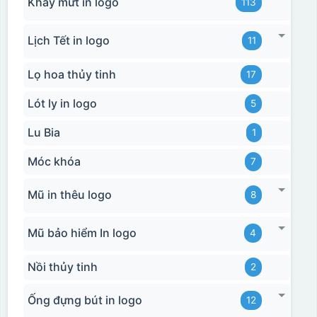
Khay mứt in logo
113
Lịch Tết in logo
11
Lọ hoa thủy tinh
17
Lót ly in logo
5
Lu Bia
1
Móc khóa
7
Mũ in thêu logo
8
Mũ bảo hiểm In logo
4
Nồi thủy tinh
2
Ống đựng bút in logo
12