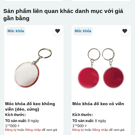
Sản phẩm liên quan khác danh mục với giá
gần bằng
Móc khóa
Móc khóa
Móc khóa đổ keo không
Móc khóa đổ keo có viền
viền (dẻo, cứng)
Kích thước:
Kích thước:
TG sản xuất:
8 ngày
TG sản xuất:
8 ngày
1**000 ₫
1**000 ₫
Đăng ký
hoặc
Đăng nhập
để xem giá
Đăng ký
hoặc
Đăng nhập
để xem giá