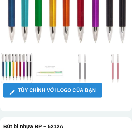
TÙY CHỈNH VỚI LOGO CỦA BẠN
Bút bi nhựa BP – 5212A