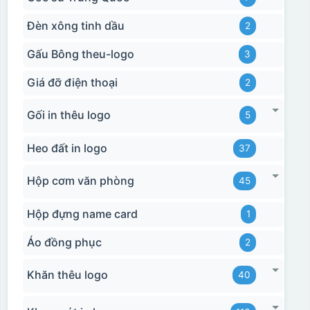
Đèn xông tinh dầu
2
Gấu Bông theu-logo
3
Giá đỡ điện thoại
2
Gối in thêu logo
5
Heo đất in logo
37
Hộp cơm văn phòng
45
Hộp đựng name card
1
Áo đồng phục
2
Khăn thêu logo
40