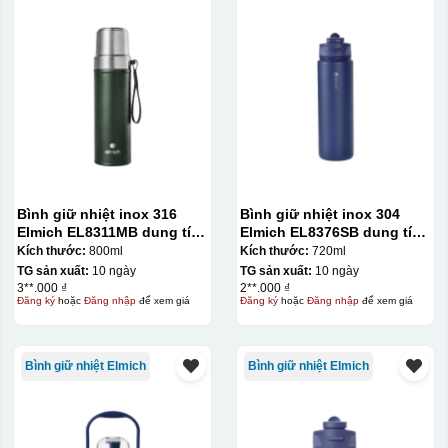
Bình giữ nhiệt inox 316
Bình giữ nhiệt inox 304
Elmich EL8311MB dung tích
Elmich EL8376SB dung tích
800ml
720ml
Kích thước:
800ml
Kích thước:
720ml
TG sản xuất:
10 ngày
TG sản xuất:
10 ngày
3**.000 ₫
2**.000 ₫
Đăng ký
hoặc
Đăng nhập
để xem giá
Đăng ký
hoặc
Đăng nhập
để xem giá
Bình giữ nhiệt Elmich
Bình giữ nhiệt Elmich