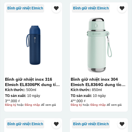
Bình giữ nhiệt Elmich
Bình giữ nhiệt Elmich
Bình giữ nhiệt inox 316
Bình giữ nhiệt inox 304
Elmich EL8306PK dung tích
Elmich EL8364G dung tích
500ml
850ml
Kích thước:
500ml
Kích thước:
850ml
TG sản xuất:
10 ngày
TG sản xuất:
10 ngày
3**.000 ₫
4**.000 ₫
Đăng ký
hoặc
Đăng nhập
để xem giá
Đăng ký
hoặc
Đăng nhập
để xem giá
Bình giữ nhiệt Elmich
Bình giữ nhiệt Elmich