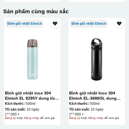
Sản phẩm cùng màu sắc
Bình giữ nhiệt Elmich
Bình giữ nhiệt Elmich
Bình giữ nhiệt inox 304
Bình giữ nhiệt Inox 304
Elmich EL 8295Y dung tích
Elmich EL-3686OL dung
500ml
tích 500ml
Kích thước:
500ml
Kích thước:
500ml
TG sản xuất:
10 ngày
TG sản xuất:
10 ngày
1**.000 ₫
2**.000 ₫
Đăng ký
hoặc
Đăng nhập
để xem giá
Đăng ký
hoặc
Đăng nhập
để xem giá