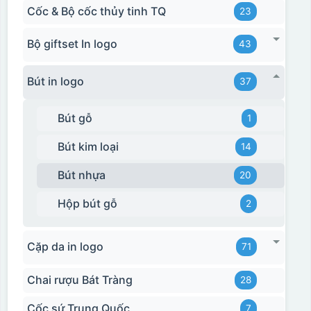
Cốc & Bộ cốc thủy tinh TQ
23
Bộ giftset In logo
43
Bút in logo
37
Bút gỗ
1
Bút kim loại
14
Bút nhựa
20
Hộp bút gỗ
2
Cặp da in logo
71
Chai rượu Bát Tràng
28
Cốc sứ Trung Quốc
7