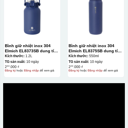
Bình giữ nhiệt inox 304
Bình giữ nhiệt inox 304
Elmich EL8373SB dung tích
Elmich EL8375SB dung tích
1.2L
550ml
Kích thước:
1.2L
Kích thước:
550ml
TG sản xuất:
10 ngày
TG sản xuất:
10 ngày
2**.000 ₫
2**.000 ₫
Đăng ký
hoặc
Đăng nhập
để xem giá
Đăng ký
hoặc
Đăng nhập
để xem giá