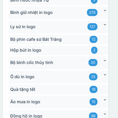
Bình giữ nhiệt in logo
276
Ly sứ in logo
127
Bộ phin cafe sứ Bát Tràng
12
Hộp bút in logo
2
Bộ bình cốc thủy tinh
30
Ô dù in logo
25
Quà tặng tết
18
Áo mưa in logo
15
Đồng hồ in logo
88