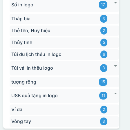
Sổ in logo
17
Tháp bia
3
Thẻ tên, Huy hiệu
2
Thủy tinh
5
Túi du lịch thêu in logo
6
Túi vải in thêu logo
3
tượng rồng
15
USB quà tặng in logo
11
Ví da
2
Vòng tay
3