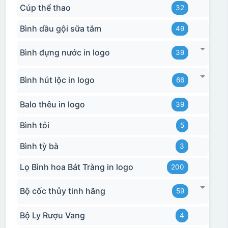
Cúp thể thao
32
Bình dầu gội sữa tắm
49
Bình đựng nước in logo
39
Bình hút lộc in logo
66
Balo thêu in logo
39
Bình tỏi
5
Bình tỳ bà
3
Lọ Bình hoa Bát Tràng in logo
200
Bộ cốc thủy tinh hãng
59
Bộ Ly Rượu Vang
4