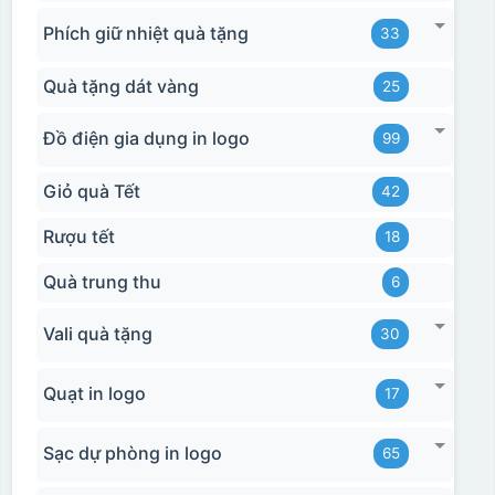
Phích giữ nhiệt quà tặng
33
Quà tặng dát vàng
25
Đồ điện gia dụng in logo
99
Giỏ quà Tết
42
Rượu tết
18
Quà trung thu
6
Vali quà tặng
30
Quạt in logo
17
Sạc dự phòng in logo
65