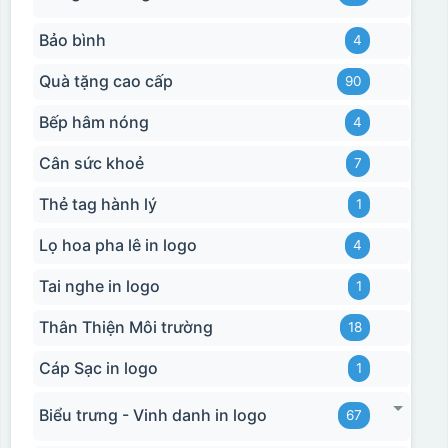
Bảo bình
4
Quà tặng cao cấp
90
Bếp hâm nóng
4
Cân sức khoẻ
7
Thẻ tag hành lý
1
Lọ hoa pha lê in logo
4
Tai nghe in logo
1
Thân Thiện Môi trường
18
Cáp Sạc in logo
1
Biểu trưng - Vinh danh in logo
67