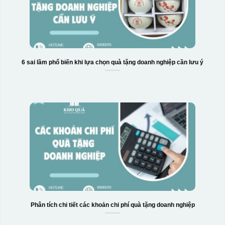
6 sai lầm phổ biến khi lựa chọn quà tặng doanh nghiệp cần lưu ý
Phân tích chi tiết các khoản chi phí quà tặng doanh nghiệp