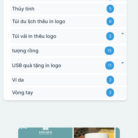
Thủy tinh
5
Túi du lịch thêu in logo
6
Túi vải in thêu logo
3
tượng rồng
15
USB quà tặng in logo
11
Ví da
2
Vòng tay
3