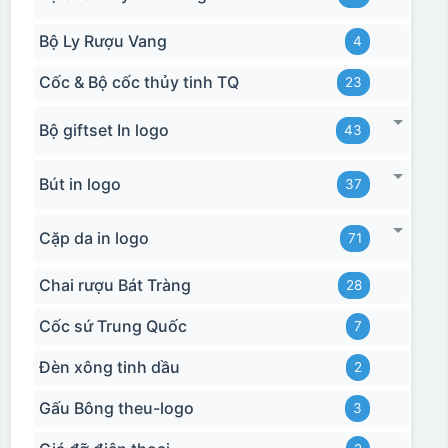
Bộ Ly Rượu Vang
4
Cốc & Bộ cốc thủy tinh TQ
23
Bộ giftset In logo
43
Bút in logo
37
Cặp da in logo
71
Chai rượu Bát Tràng
28
Cốc sứ Trung Quốc
7
Đèn xông tinh dầu
2
Gấu Bông theu-logo
3