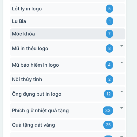
Lót ly in logo
5
Lu Bia
1
Móc khóa
7
Mũ in thêu logo
8
Mũ bảo hiểm In logo
4
Nồi thủy tinh
2
Ống đựng bút in logo
12
Phích giữ nhiệt quà tặng
33
Quà tặng dát vàng
25