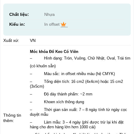
Chất liệu:
Nhựa
Kiểu in:
In offset
Xuất xứ:
VN
Móc khóa Đổ Keo Có Viền
– Hình dạng: Tròn, Vuông, Chữ Nhật, Oval, Trái tim
(có khuôn sẵn)
– Màu sắc: in offset nhiều màu (hệ CMYK)
– Tổng diện tích: 16 cm2 (4x4cm) hoặc 15 cm2
(3x5cm)
– Độ dày thành phẩm: ~2 mm
– Khoen xích thông dụng
– Thời gian sản xuất: 7 – 8 ngày tính từ ngày cọc
duyệt mẫu
Thông tin
thêm:
– Làm mẫu: 3 – 4 ngày (phí được trừ lại khi đặt
hàng cho đơn hàng lớn hơn 1000 cái)