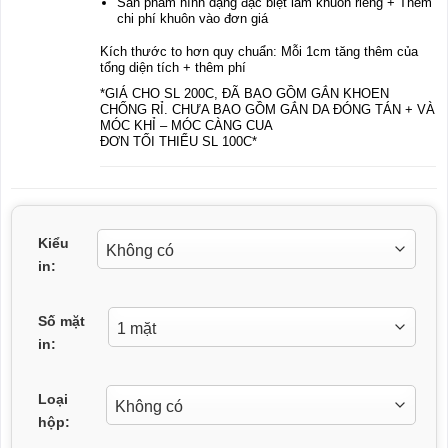
Sản phẩm hình dạng đặc biệt làm khuôn riêng + Thêm
chi phí khuôn vào đơn giá
Kích thước to hơn quy chuẩn: Mỗi 1cm tăng thêm của
tổng diện tích + thêm phí
*GIÁ CHO SL 200C, ĐÃ BAO GỒM GẮN KHOEN
CHỐNG RỈ. CHƯA BAO GỒM GẮN DA ĐÓNG TÁN + VÀ
MÓC KHỈ – MÓC CÀNG CUA
ĐƠN TỐI THIỂU SL 100C*
Kiểu
in:
Số mặt
in:
Loại
hộp: