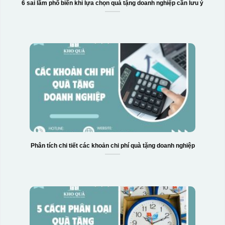
6 sai lầm phổ biến khi lựa chọn quà tặng doanh nghiệp cần lưu ý
Phân tích chi tiết các khoản chi phí quà tặng doanh nghiệp