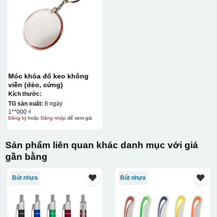
Móc khóa đổ keo không
viền (dẻo, cứng)
Kích thước:
TG sản xuất:
8 ngày
1**000 ₫
Đăng ký
hoặc
Đăng nhập
để xem giá
Sản phẩm liên quan khác danh mục với giá
gần bằng
Bút nhựa
Bút nhựa