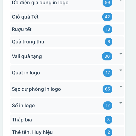
Đồ điện gia dụng in logo
99
Giỏ quà Tết
42
Rượu tết
18
Quà trung thu
6
Vali quà tặng
30
Quạt in logo
17
Sạc dự phòng in logo
65
Sổ in logo
17
Tháp bia
3
Thẻ tên, Huy hiệu
2