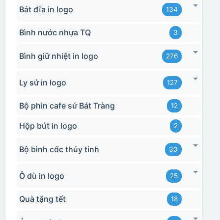
Bát đĩa in logo
134
Bình nước nhựa TQ
3
Bình giữ nhiệt in logo
276
Ly sứ in logo
127
Bộ phin cafe sứ Bát Tràng
12
Hộp bút in logo
2
Bộ bình cốc thủy tinh
30
Ô dù in logo
25
Quà tặng tết
18