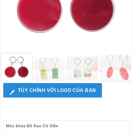
TÙY CHỈNH VỚI LOGO CỦA BẠN
Móc khóa Đổ Keo Có Viền