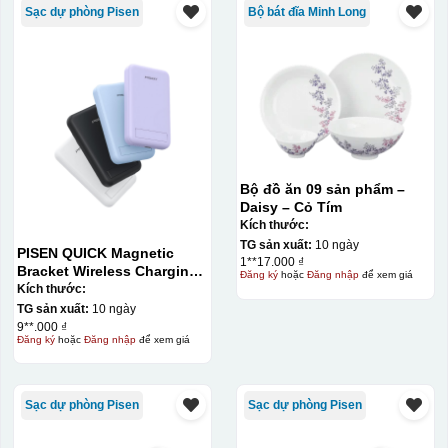
Sạc dự phòng Pisen
Bộ bát đĩa Minh Long
Bộ đồ ăn 09 sản phẩm –
Daisy – Cỏ Tím
Kích thước:
TG sản xuất:
10 ngày
PISEN QUICK Magnetic
1**17.000 ₫
Bracket Wireless Charging
Đăng ký
hoặc
Đăng nhập
để xem giá
Power Bank PD296C-1
Kích thước:
10000 (20W) (LS-
TG sản xuất:
10 ngày
DY240/Purple) Carton – CN
9**.000 ₫
Đăng ký
hoặc
Đăng nhập
để xem giá
Sạc dự phòng Pisen
Sạc dự phòng Pisen