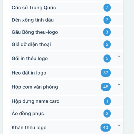
Cốc sứ Trung Quốc
7
Đèn xông tinh dầu
2
Gấu Bông theu-logo
3
Giá đỡ điện thoại
2
Gối in thêu logo
5
Heo đất in logo
37
Hộp cơm văn phòng
45
Hộp đựng name card
1
Áo đồng phục
2
Khăn thêu logo
40