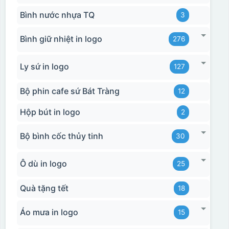
Bình nước nhựa TQ
3
Bình giữ nhiệt in logo
276
Ly sứ in logo
127
Bộ phin cafe sứ Bát Tràng
12
Hộp bút in logo
2
Bộ bình cốc thủy tinh
30
Ô dù in logo
25
Quà tặng tết
18
Áo mưa in logo
15