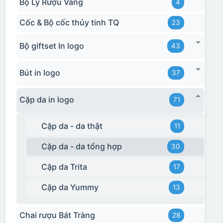
Bộ Ly Rượu Vang
4
Cốc & Bộ cốc thủy tinh TQ
23
Bộ giftset In logo
43
Bút in logo
37
Cặp da in logo
71
Cặp da - da thật
11
Cặp da - da tổng hợp
30
Cặp da Trita
17
Cặp da Yummy
13
Chai rượu Bát Tràng
28