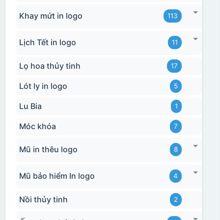
Khay mứt in logo
113
Lịch Tết in logo
11
Lọ hoa thủy tinh
17
Lót ly in logo
5
Lu Bia
1
Móc khóa
7
Mũ in thêu logo
8
Mũ bảo hiểm In logo
4
Nồi thủy tinh
2