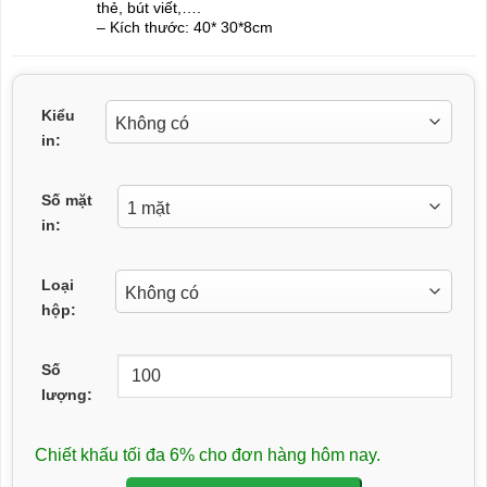
thẻ, bút viết,….
– Kích thước: 40* 30*8cm
Kiểu
in:
Số mặt
in:
Loại
hộp:
Số
lượng:
Chiết khấu tối đa 6% cho đơn hàng hôm nay.