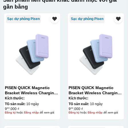
gần bằng
Sạc dự phòng Pisen
Sạc dự phòng Pisen
PISEN QUICK Magnetic
PISEN QUICK Magnetic
Bracket Wireless Charging
Bracket Wireless Charging
Power Bank PD296C-1
Power Bank PD296C-1
Kích thước:
Kích thước:
10000 (20W) (LS-
10000 (20W) (LS-
TG sản xuất:
10 ngày
TG sản xuất:
10 ngày
DY240/Purple) Carton – CN
DY240/Purple) Carton – CN
9**.000 ₫
9**.000 ₫
Đăng ký
hoặc
Đăng nhập
để xem giá
Đăng ký
hoặc
Đăng nhập
để xem giá