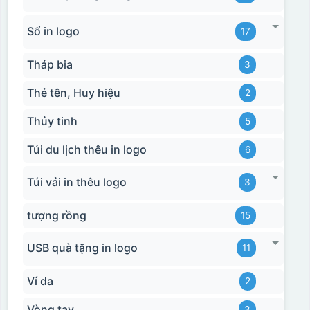
Sổ in logo
17
Tháp bia
3
Thẻ tên, Huy hiệu
2
Thủy tinh
5
Túi du lịch thêu in logo
6
Túi vải in thêu logo
3
tượng rồng
15
USB quà tặng in logo
11
Ví da
2
Vòng tay
3