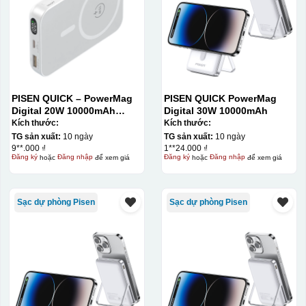
PISEN QUICK – PowerMag
PISEN QUICK PowerMag
Digital 20W 10000mAh
Digital 30W 10000mAh
Power bank. White: 200pcs;
Kích thước:
Kích thước:
Blue: 200pcs
TG sản xuất:
10 ngày
TG sản xuất:
10 ngày
9**.000 ₫
1**24.000 ₫
Đăng ký
hoặc
Đăng nhập
để xem giá
Đăng ký
hoặc
Đăng nhập
để xem giá
Sạc dự phòng Pisen
Sạc dự phòng Pisen
Kiểu in:
In lưới