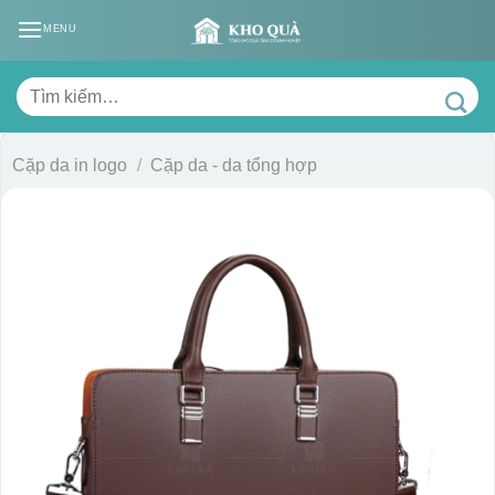
Skip
MENU
to
content
Tìm
kiếm:
Cặp da in logo
/
Cặp da - da tổng hợp