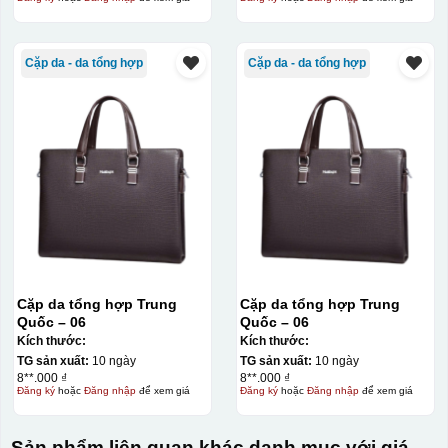
Cặp da - da tổng hợp
Cặp da - da tổng hợp
Cặp da tổng hợp Trung
Cặp da tổng hợp Trung
Quốc – 06
Quốc – 06
Kích thước:
Kích thước:
TG sản xuất:
10 ngày
TG sản xuất:
10 ngày
8**.000 ₫
8**.000 ₫
Đăng ký
hoặc
Đăng nhập
để xem giá
Đăng ký
hoặc
Đăng nhập
để xem giá
Sản phẩm liên quan khác danh mục với giá