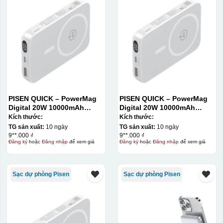
PISEN QUICK – PowerMag
PISEN QUICK – PowerMag
Digital 20W 10000mAh
Digital 20W 10000mAh
Power bank. White: 200pcs;
Power bank. White: 200pcs;
Kích thước:
Kích thước:
Blue: 200pcs
Blue: 200pcs
TG sản xuất:
10 ngày
TG sản xuất:
10 ngày
9**.000 ₫
9**.000 ₫
Đăng ký
hoặc
Đăng nhập
để xem giá
Đăng ký
hoặc
Đăng nhập
để xem giá
Sạc dự phòng Pisen
Sạc dự phòng Pisen