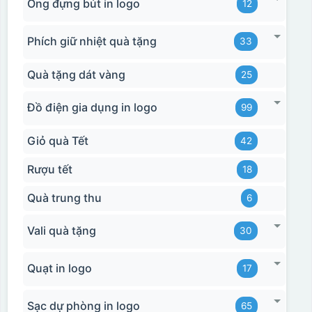
Ống đựng bút in logo
12
Phích giữ nhiệt quà tặng
33
Quà tặng dát vàng
25
Đồ điện gia dụng in logo
99
Giỏ quà Tết
42
Rượu tết
18
Quà trung thu
6
Vali quà tặng
30
Quạt in logo
17
Sạc dự phòng in logo
65