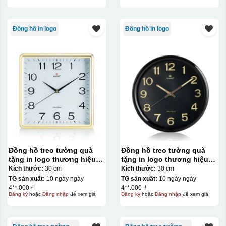
Đồng hồ in logo
Đồng hồ in logo
Đồng hồ treo tường quà
Đồng hồ treo tường quà
tặng in logo thương hiệu
tặng in logo thương hiệu
Kashi 30cm KQ-DH19
Kashi tròn KQ-DH18
Kích thước:
30 cm
Kích thước:
30 cm
TG sản xuất:
10 ngày ngày
TG sản xuất:
10 ngày ngày
4**.000 ₫
4**.000 ₫
Đăng ký
hoặc
Đăng nhập
để xem giá
Đăng ký
hoặc
Đăng nhập
để xem giá