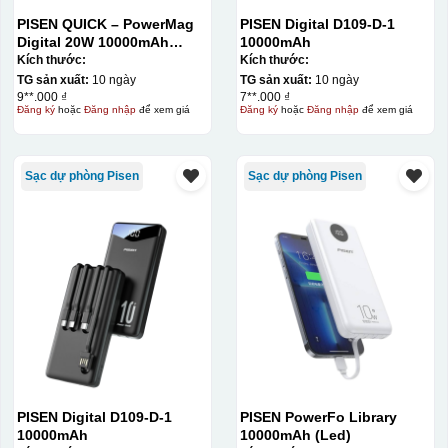
PISEN QUICK – PowerMag
PISEN Digital D109-D-1
Digital 20W 10000mAh
10000mAh
Power bank. White: 200pcs;
Kích thước:
Kích thước:
Blue: 200pcs
TG sản xuất:
10 ngày
TG sản xuất:
10 ngày
9**.000 ₫
7**.000 ₫
Đăng ký
hoặc
Đăng nhập
để xem giá
Đăng ký
hoặc
Đăng nhập
để xem giá
Sạc dự phòng Pisen
Sạc dự phòng Pisen
PISEN Digital D109-D-1
PISEN PowerFo Library
10000mAh
10000mAh (Led)