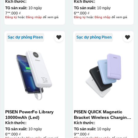
Kích thước:
Kích thước:
TG sản xuất:
10 ngày
TG sản xuất:
10 ngày
7**.000 ₫
6**.000 ₫
Đăng ký
hoặc
Đăng nhập
để xem giá
Đăng ký
hoặc
Đăng nhập
để xem giá
Sạc dự phòng Pisen
Sạc dự phòng Pisen
PISEN PowerFo Library
PISEN QUICK Magnetic
10000mAh (Led)
Bracket Wireless Charging
Power Bank PD296C-1
Kích thước:
Kích thước:
10000 (20W) (LS-
TG sản xuất:
10 ngày
TG sản xuất:
10 ngày
DY240/Purple) Carton – CN
6**.000 ₫
9**.000 ₫