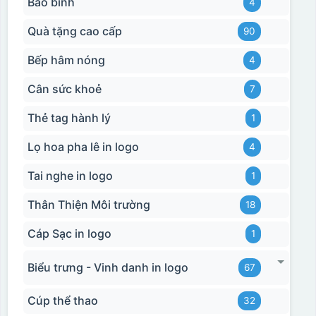
Bảo bình
4
Quà tặng cao cấp
90
Bếp hâm nóng
4
Cân sức khoẻ
7
Thẻ tag hành lý
1
Lọ hoa pha lê in logo
4
Tai nghe in logo
1
Thân Thiện Môi trường
18
Cáp Sạc in logo
1
Biểu trưng - Vinh danh in logo
67
Cúp thể thao
32