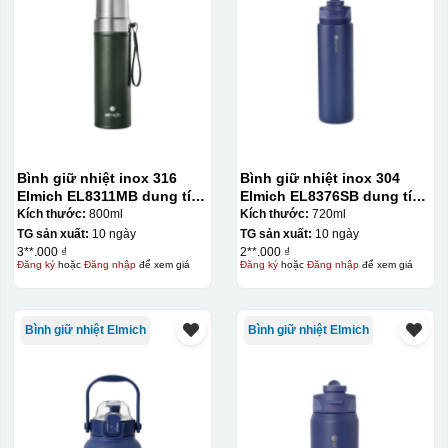
Bình giữ nhiệt inox 316
Bình giữ nhiệt inox 304
Elmich EL8311MB dung tích
Elmich EL8376SB dung tích
800ml
720ml
Kích thước:
800ml
Kích thước:
720ml
TG sản xuất:
10 ngày
TG sản xuất:
10 ngày
3**.000 ₫
2**.000 ₫
Đăng ký
hoặc
Đăng nhập
để xem giá
Đăng ký
hoặc
Đăng nhập
để xem giá
Bình giữ nhiệt Elmich
Bình giữ nhiệt Elmich