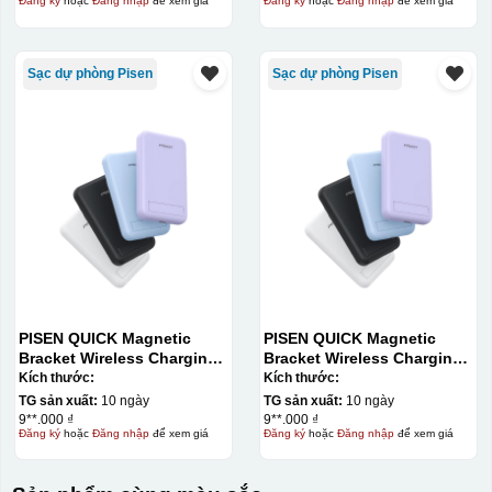
Đăng ký
hoặc
Đăng nhập
để xem giá
Đăng ký
hoặc
Đăng nhập
để xem giá
Sạc dự phòng Pisen
Sạc dự phòng Pisen
PISEN QUICK Magnetic
PISEN QUICK Magnetic
Bracket Wireless Charging
Bracket Wireless Charging
Power Bank PD296C-1
Power Bank PD296C-1
Kích thước:
Kích thước:
10000 (20W) (LS-
10000 (20W) (LS-
TG sản xuất:
10 ngày
TG sản xuất:
10 ngày
DY240/Purple) Carton – CN
DY240/Purple) Carton – CN
9**.000 ₫
9**.000 ₫
Đăng ký
hoặc
Đăng nhập
để xem giá
Đăng ký
hoặc
Đăng nhập
để xem giá