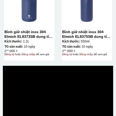
Bình giữ nhiệt inox 304
Bình giữ nhiệt inox 304
Elmich EL8373SB dung tích
Elmich EL8375SB dung tích
1.2L
550ml
Kích thước:
1.2L
Kích thước:
550ml
TG sản xuất:
10 ngày
TG sản xuất:
10 ngày
2**.000 ₫
2**.000 ₫
Đăng ký
hoặc
Đăng nhập
để xem giá
Đăng ký
hoặc
Đăng nhập
để xem giá