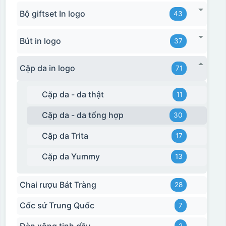
Bộ giftset In logo
43
Bút in logo
37
Cặp da in logo
71
Cặp da - da thật
11
Cặp da - da tổng hợp
30
Cặp da Trita
17
Cặp da Yummy
13
Chai rượu Bát Tràng
28
Cốc sứ Trung Quốc
7