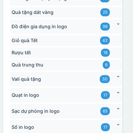
Quà tặng dát vàng
25
Đồ điện gia dụng in logo
99
Giỏ quà Tết
42
Rượu tết
18
Quà trung thu
6
Vali quà tặng
30
Quạt in logo
17
Sạc dự phòng in logo
65
Sổ in logo
17