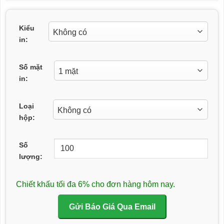
Kiểu
in:
Số mặt
in:
Loại
hộp:
Số
lượng:
Chiết khấu tối đa 6% cho đơn hàng hôm nay.
Gửi Báo Giá Qua Email