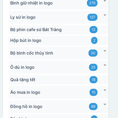
Bình giữ nhiệt in logo
276
Ly sứ in logo
127
Bộ phin cafe sứ Bát Tràng
12
Hộp bút in logo
2
Bộ bình cốc thủy tinh
30
Ô dù in logo
25
Quà tặng tết
18
Áo mưa in logo
15
Đồng hồ in logo
88