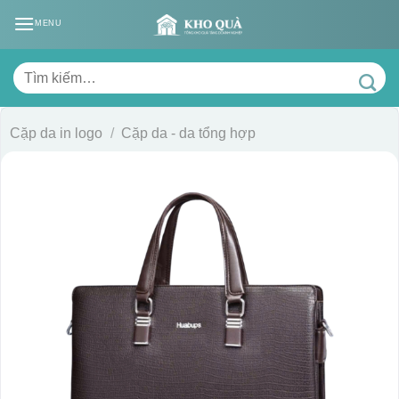
Skip
MENU
to
content
Tìm
kiếm:
Cặp da in logo
/
Cặp da - da tổng hợp