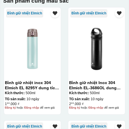
Sản phẩm cùng màu sắc
Bình giữ nhiệt Elmich
Bình giữ nhiệt Elmich
Bình giữ nhiệt inox 304
Bình giữ nhiệt Inox 304
Elmich EL 8295Y dung tích
Elmich EL-3686OL dung
500ml
tích 500ml
Kích thước:
500ml
Kích thước:
500ml
TG sản xuất:
10 ngày
TG sản xuất:
10 ngày
1**.000 ₫
2**.000 ₫
Đăng ký
hoặc
Đăng nhập
để xem giá
Đăng ký
hoặc
Đăng nhập
để xem giá
Bình giữ nhiệt Elmich
Bình giữ nhiệt Elmich