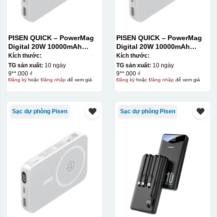
PISEN QUICK – PowerMag
PISEN QUICK – PowerMag
Digital 20W 10000mAh
Digital 20W 10000mAh
Power bank. White: 200pcs;
Power bank. White: 200pcs;
Kích thước:
Kích thước:
Blue: 200pcs
Blue: 200pcs
TG sản xuất:
10 ngày
TG sản xuất:
10 ngày
9**.000 ₫
9**.000 ₫
Đăng ký
hoặc
Đăng nhập
để xem giá
Đăng ký
hoặc
Đăng nhập
để xem giá
Sạc dự phòng Pisen
Sạc dự phòng Pisen