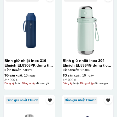
Bình giữ nhiệt inox 316
Bình giữ nhiệt inox 304
Elmich EL8306PK dung tích
Elmich EL8364G dung tích
500ml
850ml
Kích thước:
500ml
Kích thước:
850ml
TG sản xuất:
10 ngày
TG sản xuất:
10 ngày
3**.000 ₫
4**.000 ₫
Đăng ký
hoặc
Đăng nhập
để xem giá
Đăng ký
hoặc
Đăng nhập
để xem giá
Bình giữ nhiệt Elmich
Bình giữ nhiệt Elmich