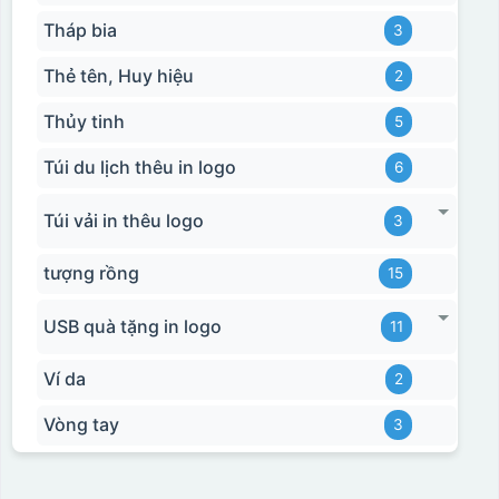
Tháp bia
3
Thẻ tên, Huy hiệu
2
Thủy tinh
5
Túi du lịch thêu in logo
6
Túi vải in thêu logo
3
tượng rồng
15
USB quà tặng in logo
11
Ví da
2
Vòng tay
3