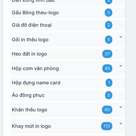
Đèn xông tinh dầu
2
Gấu Bông theu-logo
3
Giá đỡ điện thoại
2
Gối in thêu logo
5
Heo đất in logo
37
Hộp cơm văn phòng
45
Hộp đựng name card
1
Áo đồng phục
2
Khăn thêu logo
40
Khay mứt in logo
113