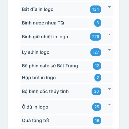
Bát đĩa in logo
134
Bình nước nhựa TQ
3
Bình giữ nhiệt in logo
276
Ly sứ in logo
127
Bộ phin cafe sứ Bát Tràng
12
Hộp bút in logo
2
Bộ bình cốc thủy tinh
30
Ô dù in logo
25
Quà tặng tết
18