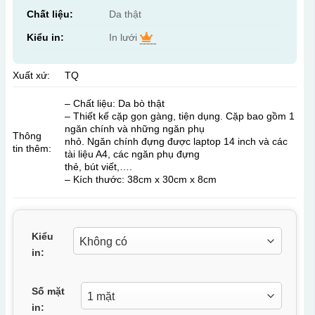
Chất liệu:
Da thật
Kiểu in:
In lưới
Xuất xứ:
TQ
– Chất liệu: Da bò thật
– Thiết kế cặp gọn gàng, tiện dụng. Cặp bao gồm 1
ngăn chính và những ngăn phụ
Thông
nhỏ. Ngăn chính đựng được laptop 14 inch và các
tin thêm:
tài liệu A4, các ngăn phụ đựng
thẻ, bút viết,….
– Kích thước: 38cm x 30cm x 8cm
Kiểu
in:
Số mặt
in: