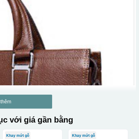
 thêm
c với giá gần bằng
Khay mứt gỗ
Khay mứt gỗ