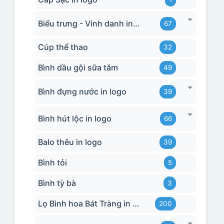
Biểu trưng - Vinh danh in logo
67
Cúp thể thao
32
Bình dầu gội sữa tắm
49
Bình đựng nước in logo
39
Bình hút lộc in logo
66
Balo thêu in logo
39
Bình tỏi
5
Bình tỳ bà
3
Lọ Bình hoa Bát Tràng in logo
200