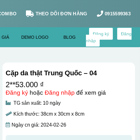
COMBO
THEO DÕI ĐƠN HÀNG
0915599363
Đăng ký
Đăng
 GIÁ
DEMO LOGO
BLOG
nhập
Cặp da thật Trung Quốc – 04
2**53.000 ₫
Đăng ký
hoặc
Đăng nhập
để xem giá
TG sản xuất: 10 ngày
Kích thước: 38cm x 30cm x 8cm
Ngày cn giá: 2024-02-26