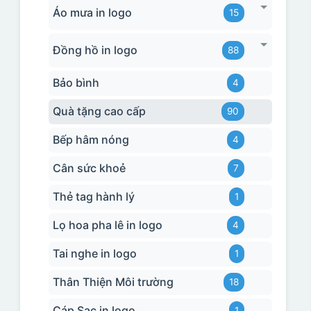
Áo mưa in logo
15
Đồng hồ in logo
88
Bảo bình
4
Quà tặng cao cấp
90
Bếp hâm nóng
4
Cân sức khoẻ
7
Thẻ tag hành lý
1
Lọ hoa pha lê in logo
4
Tai nghe in logo
1
Thân Thiện Môi trường
18
Cáp Sạc in logo
1