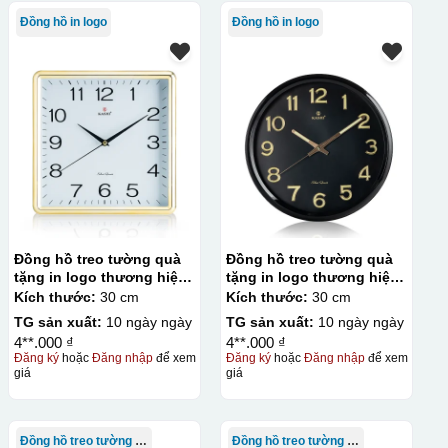
Đồng hồ in logo
Đồng hồ in logo
Đồng hồ treo tường quà
Đồng hồ treo tường quà
tặng in logo thương hiệu
tặng in logo thương hiệu
Kashi 30cm KQ-DH19
Kashi tròn KQ-DH18
Kích thước:
30 cm
Kích thước:
30 cm
TG sản xuất:
10 ngày ngày
TG sản xuất:
10 ngày ngày
4**.000 ₫
4**.000 ₫
Đăng ký
hoặc
Đăng nhập
để xem
Đăng ký
hoặc
Đăng nhập
để xem
giá
giá
Đồng hồ treo tường Kashi
Đồng hồ treo tường Kashi