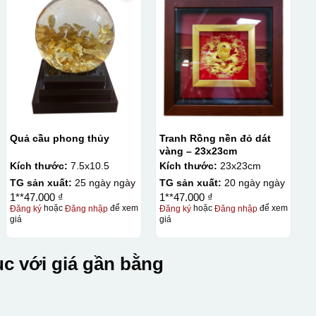
Quả cầu phong thủy
Tranh Rồng nền đỏ dát
vàng – 23x23cm
Kích thước:
7.5x10.5
Kích thước:
23x23cm
TG sản xuất:
25 ngày ngày
TG sản xuất:
20 ngày ngày
1**47.000 ₫
1**47.000 ₫
Đăng ký
hoặc
Đăng nhập
để xem
Đăng ký
hoặc
Đăng nhập
để xem
giá
giá
c với giá gần bằng