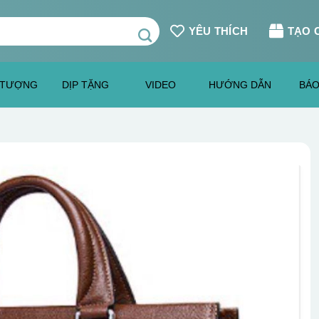
YÊU THÍCH
TẠO 
 TƯỢNG
DỊP TẶNG
VIDEO
HƯỚNG DẪN
BÁO