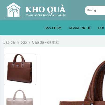
Skip
Tìm
to
kiếm:
content
SẢN PHẨM
NGÀNH NGHỀ
ĐỐI
Cặp da in logo
/
Cặp da - da thật