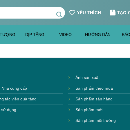
YÊU THÍCH
TẠO 
 TƯỢNG
DỊP TẶNG
VIDEO
HƯỚNG DẪN
BÁO
Ảnh sản xuất
i Nhà cung cấp
Sản phẩm theo mùa
ng tác viên quà tặng
Sản phẩm sẵn hàng
 sử dụng
Sản phẩm mới
Sản phẩm môi trường