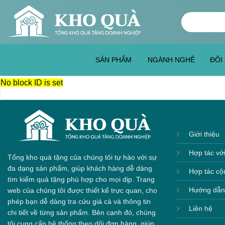
Skip
Tìm
to
kiếm:
content
SẢN PHẨM
NGÀNH NGHỀ
ĐỐI
No block ID is set
Giới thiệu
Hợp tác vớ
Tổng kho quà tặng của chúng tôi tự hào với sự
đa dạng sản phẩm, giúp khách hàng dễ dàng
Hợp tác cộ
tìm kiếm quà tặng phù hợp cho mọi dịp. Trang
Hướng dẫn
web của chúng tôi được thiết kế trực quan, cho
phép bạn dễ dàng tra cứu giá cả và thông tin
Liên hệ
chi tiết về từng sản phẩm. Bên cạnh đó, chúng
tôi cung cấp hệ thống theo dõi đơn hàng, giúp