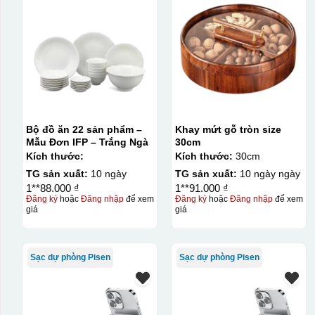
Bộ đồ ăn 22 sản phẩm –
Khay mứt gỗ tròn size
Mẫu Đơn IFP – Trắng Ngà
30cm
Kích thước:
Kích thước:
30cm
TG sản xuất:
10 ngày
TG sản xuất:
10 ngày ngày
1**88.000 ₫
1**91.000 ₫
Đăng ký
hoặc
Đăng nhập
để xem
Đăng ký
hoặc
Đăng nhập
để xem
giá
giá
Sạc dự phòng Pisen
Sạc dự phòng Pisen