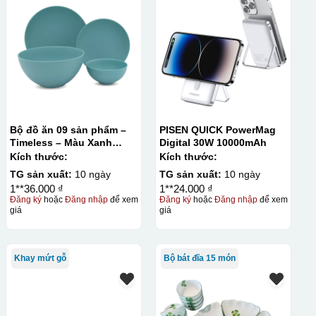
Bộ đồ ăn 09 sản phẩm –
PISEN QUICK PowerMag
Timeless – Màu Xanh
Digital 30W 10000mAh
Dương
Kích thước:
Kích thước:
TG sản xuất:
10 ngày
TG sản xuất:
10 ngày
1**36.000 ₫
1**24.000 ₫
Đăng ký
hoặc
Đăng nhập
để xem
Đăng ký
hoặc
Đăng nhập
để xem
giá
giá
Khay mứt gỗ
Bộ bát đĩa 15 món