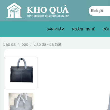
Skip
Tìm
to
kiếm:
content
SẢN PHẨM
NGÀNH NGHỀ
ĐỐI
Cặp da in logo
/
Cặp da - da thật