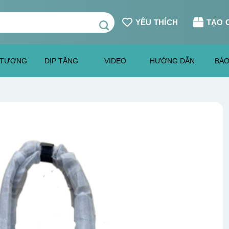
YÊU THÍCH
TẠO 
 TƯỢNG
DỊP TẶNG
VIDEO
HƯỚNG DẪN
BÁO