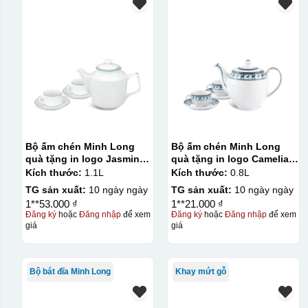
Bộ ấm chén Minh Long
Bộ ấm chén Minh Long
quà tặng in logo Jasmine
quà tặng in logo Camelia
kẻ chỉ xanh lá 1,1L KQ-
họa tiết lộc lạc 800ml KQ-
Kích thước:
1.1L
Kích thước:
0.8L
ACML13
ACML15
TG sản xuất:
10 ngày ngày
TG sản xuất:
10 ngày ngày
1**53.000 ₫
1**21.000 ₫
Đăng ký
hoặc
Đăng nhập
để xem
Đăng ký
hoặc
Đăng nhập
để xem
giá
giá
Bộ bát đĩa Minh Long
Khay mứt gỗ