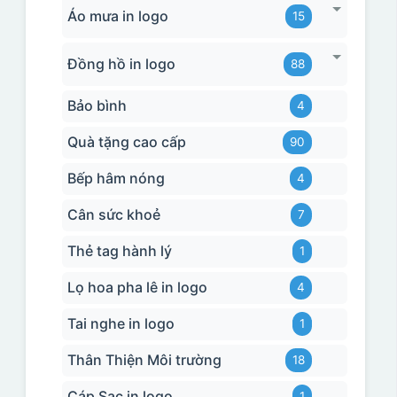
Áo mưa in logo
15
Đồng hồ in logo
88
Bảo bình
4
Quà tặng cao cấp
90
Bếp hâm nóng
4
Cân sức khoẻ
7
Thẻ tag hành lý
1
Lọ hoa pha lê in logo
4
Tai nghe in logo
1
Thân Thiện Môi trường
18
Cáp Sạc in logo
1