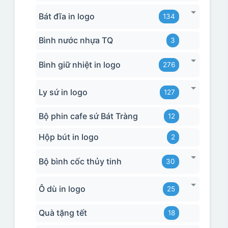
Bát đĩa in logo
134
Bình nước nhựa TQ
3
Bình giữ nhiệt in logo
276
Ly sứ in logo
127
Bộ phin cafe sứ Bát Tràng
12
Hộp bút in logo
2
Bộ bình cốc thủy tinh
30
Ô dù in logo
25
Quà tặng tết
18