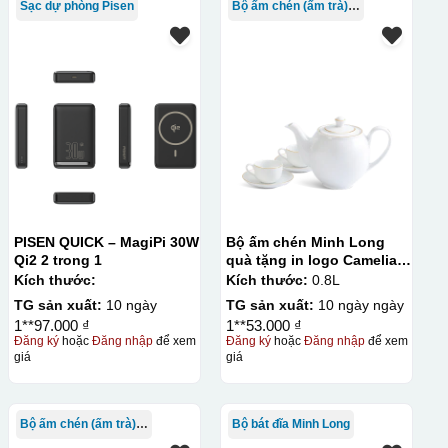
Sạc dự phòng Pisen
Bộ ấm chén (ấm trà) in logo
PISEN QUICK – MagiPi 30W
Bộ ấm chén Minh Long
Qi2 2 trong 1
quà tặng in logo Camelia
kẻ chỉ vàng 800ml KQ-
Kích thước:
Kích thước:
0.8L
ACML14
TG sản xuất:
10 ngày
TG sản xuất:
10 ngày ngày
1**97.000 ₫
1**53.000 ₫
Đăng ký
hoặc
Đăng nhập
để xem
Đăng ký
hoặc
Đăng nhập
để xem
giá
giá
Bộ ấm chén (ấm trà) in logo
Bộ bát đĩa Minh Long