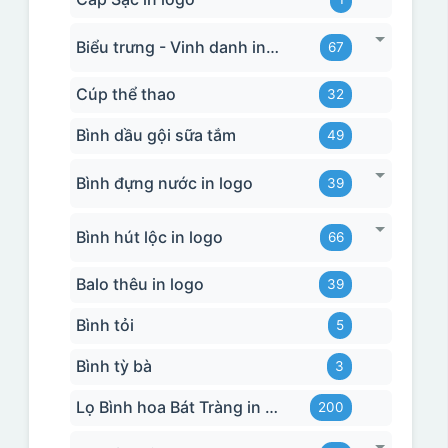
Biểu trưng - Vinh danh in logo
67
Cúp thể thao
32
Bình dầu gội sữa tắm
49
Bình đựng nước in logo
39
Bình hút lộc in logo
66
Balo thêu in logo
39
Bình tỏi
5
Bình tỳ bà
3
Lọ Bình hoa Bát Tràng in logo
200