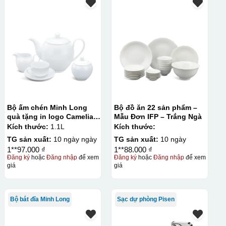
Bộ ấm chén Minh Long
Bộ đồ ăn 22 sản phẩm –
quà tặng in logo Camelia
Mẫu Đơn IFP – Trắng Ngà
1,1L KQ-ACML12
Kích thước:
1.1L
Kích thước:
TG sản xuất:
10 ngày ngày
TG sản xuất:
10 ngày
1**97.000 ₫
1**88.000 ₫
Đăng ký
hoặc
Đăng nhập
để xem
Đăng ký
hoặc
Đăng nhập
để xem
giá
giá
Bộ bát đĩa Minh Long
Sạc dự phòng Pisen