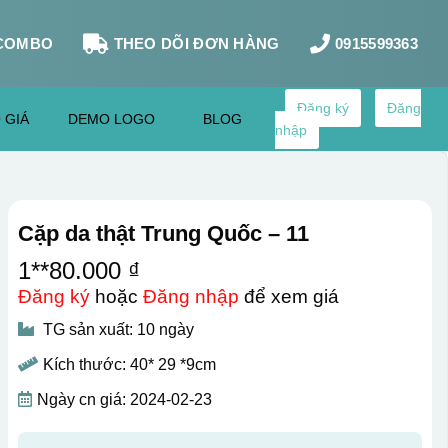
COMBO
THEO DÕI ĐƠN HÀNG
0915599363
Đăng ký
Đăng
 GIÁ
DEMO LOGO
BLOG
nhập
Cặp da thật Trung Quốc – 11
1**80.000 ₫
Đăng ký
hoặc
Đăng nhập
để xem giá
TG sản xuất: 10 ngày
Kích thước: 40* 29 *9cm
Ngày cn giá: 2024-02-23