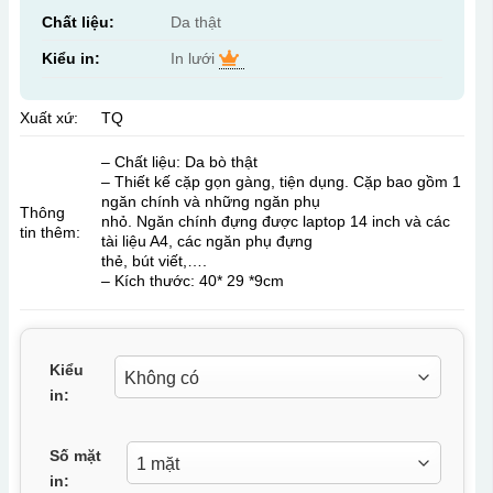
Chất liệu:
Da thật
Kiểu in:
In lưới
Xuất xứ:
TQ
– Chất liệu: Da bò thật
– Thiết kế cặp gọn gàng, tiện dụng. Cặp bao gồm 1
ngăn chính và những ngăn phụ
Thông
nhỏ. Ngăn chính đựng được laptop 14 inch và các
tin thêm:
tài liệu A4, các ngăn phụ đựng
thẻ, bút viết,….
– Kích thước: 40* 29 *9cm
Kiểu
in:
Số mặt
in: