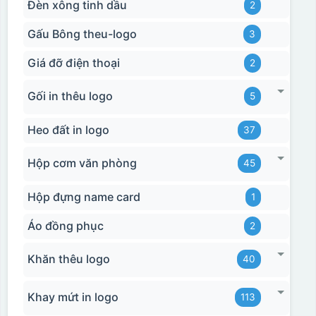
Đèn xông tinh dầu
2
Gấu Bông theu-logo
3
Giá đỡ điện thoại
2
Gối in thêu logo
5
Heo đất in logo
37
Hộp cơm văn phòng
45
Hộp đựng name card
1
Áo đồng phục
2
Khăn thêu logo
40
Khay mứt in logo
113