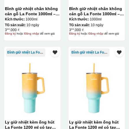
Bình giữ nhiệt chân không
Bình giữ nhiệt chân không
cán gỗ La Fonte 1000ml –
cán gỗ La Fonte 1000ml –
011679
011679
Kích thước:
1000ml
Kích thước:
1000ml
TG sản xuất:
10 ngày
TG sản xuất:
10 ngày
3**.000 ₫
3**.000 ₫
Đăng ký
hoặc
Đăng nhập
để xem giá
Đăng ký
hoặc
Đăng nhập
để xem giá
Bình giữ nhiệt La Fonte
Bình giữ nhiệt La Fonte
Ly giữ nhiệt kèm ống hút
Ly giữ nhiệt kèm ống hút
La Fonte 1200 ml có tay
La Fonte 1200 ml có tay