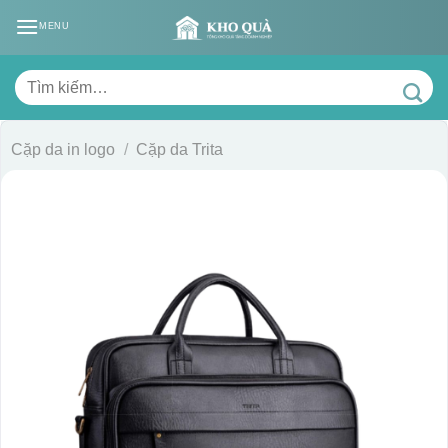
Skip
MENU
to
content
Tìm
kiếm:
Cặp da in logo
/
Cặp da Trita