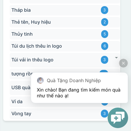
Tháp bia
3
Thẻ tên, Huy hiệu
2
Thủy tinh
5
Túi du lịch thêu in logo
6
Túi vải in thêu logo
3
tượng rồng
15
Quà Tặng Doanh Nghiệp
USB quà tặng in logo
11
Xin chào! Bạn đang tìm kiếm món quà 
như thế nào ạ! 
Ví da
2
Vòng tay
3