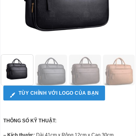
TÙY CHỈNH VỚI LOGO CỦA BẠN
THÔNG SỐ KỸ THUẬT:
– Kích thước:
Dài 41cm x Rộng 12cm x Cao 30cm