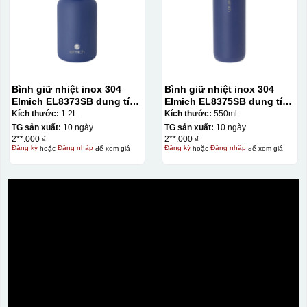
Bình giữ nhiệt inox 304
Bình giữ nhiệt inox 304
Elmich EL8373SB dung tích
Elmich EL8375SB dung tích
1.2L
550ml
Kích thước:
1.2L
Kích thước:
550ml
TG sản xuất:
10 ngày
TG sản xuất:
10 ngày
2**.000 ₫
2**.000 ₫
Đăng ký
hoặc
Đăng nhập
để xem giá
Đăng ký
hoặc
Đăng nhập
để xem giá