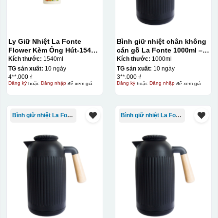
Ly Giữ Nhiệt La Fonte
Bình giữ nhiệt chân không
Flower Kèm Ống Hút-1540
cán gỗ La Fonte 1000ml –
ml-014786
011679
Kích thước:
1540ml
Kích thước:
1000ml
TG sản xuất:
10 ngày
TG sản xuất:
10 ngày
4**.000 ₫
3**.000 ₫
Đăng ký
hoặc
Đăng nhập
để xem giá
Đăng ký
hoặc
Đăng nhập
để xem giá
Bình giữ nhiệt La Fonte
Bình giữ nhiệt La Fonte