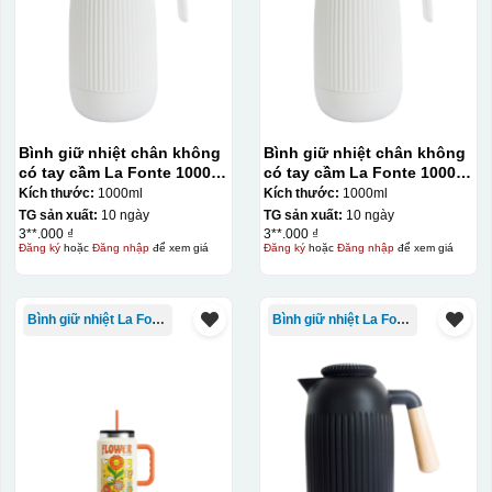
Bình giữ nhiệt chân không
Bình giữ nhiệt chân không
có tay cầm La Fonte 1000ml
có tay cầm La Fonte 1000ml
– 011655
– 011655
Kích thước:
1000ml
Kích thước:
1000ml
TG sản xuất:
10 ngày
TG sản xuất:
10 ngày
3**.000 ₫
3**.000 ₫
Đăng ký
hoặc
Đăng nhập
để xem giá
Đăng ký
hoặc
Đăng nhập
để xem giá
Bình giữ nhiệt La Fonte
Bình giữ nhiệt La Fonte