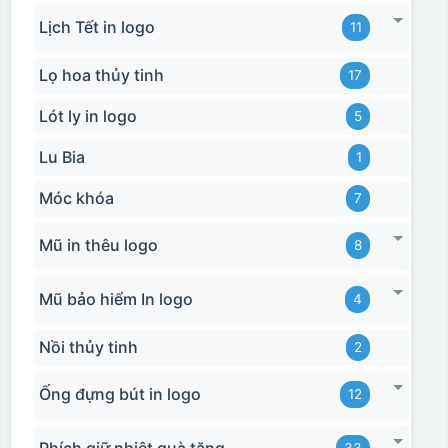
Lịch Tết in logo
11
Lọ hoa thủy tinh
17
Lót ly in logo
5
Lu Bia
1
Móc khóa
7
Mũ in thêu logo
8
Mũ bảo hiểm In logo
4
Nồi thủy tinh
2
Ống đựng bút in logo
12