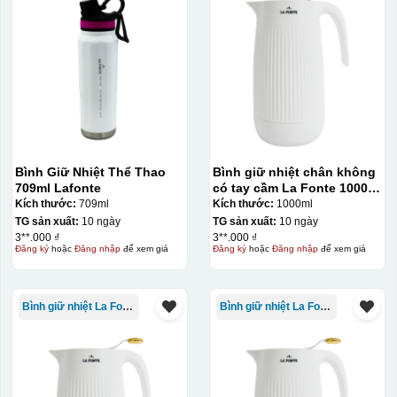
Bình Giữ Nhiệt Thể Thao
Bình giữ nhiệt chân không
709ml Lafonte
có tay cầm La Fonte 1000ml
– 011655
Kích thước:
709ml
Kích thước:
1000ml
TG sản xuất:
10 ngày
TG sản xuất:
10 ngày
3**.000 ₫
3**.000 ₫
Đăng ký
hoặc
Đăng nhập
để xem giá
Đăng ký
hoặc
Đăng nhập
để xem giá
Bình giữ nhiệt La Fonte
Bình giữ nhiệt La Fonte