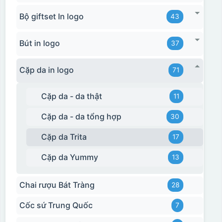
Bộ giftset In logo
43
Bút in logo
37
Cặp da in logo
71
Cặp da - da thật
11
Cặp da - da tổng hợp
30
Cặp da Trita
17
Cặp da Yummy
13
Chai rượu Bát Tràng
28
Cốc sứ Trung Quốc
7