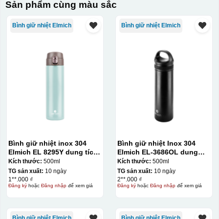
Sản phẩm cùng màu sắc
Bình giữ nhiệt Elmich
Bình giữ nhiệt Elmich
Bình giữ nhiệt inox 304
Bình giữ nhiệt Inox 304
Elmich EL 8295Y dung tích
Elmich EL-3686OL dung
500ml
tích 500ml
Kích thước:
500ml
Kích thước:
500ml
TG sản xuất:
10 ngày
TG sản xuất:
10 ngày
1**.000 ₫
2**.000 ₫
Đăng ký
hoặc
Đăng nhập
để xem giá
Đăng ký
hoặc
Đăng nhập
để xem giá
Bình giữ nhiệt Elmich
Bình giữ nhiệt Elmich