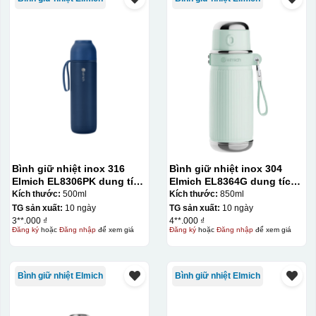
Bình giữ nhiệt inox 316
Bình giữ nhiệt inox 304
Elmich EL8306PK dung tích
Elmich EL8364G dung tích
500ml
850ml
Kích thước:
500ml
Kích thước:
850ml
TG sản xuất:
10 ngày
TG sản xuất:
10 ngày
3**.000 ₫
4**.000 ₫
Đăng ký
hoặc
Đăng nhập
để xem giá
Đăng ký
hoặc
Đăng nhập
để xem giá
Bình giữ nhiệt Elmich
Bình giữ nhiệt Elmich