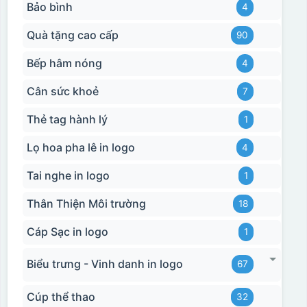
Bảo bình
4
Quà tặng cao cấp
90
Bếp hâm nóng
4
Cân sức khoẻ
7
Thẻ tag hành lý
1
Lọ hoa pha lê in logo
4
Tai nghe in logo
1
Thân Thiện Môi trường
18
Cáp Sạc in logo
1
Biểu trưng - Vinh danh in logo
67
Cúp thể thao
32