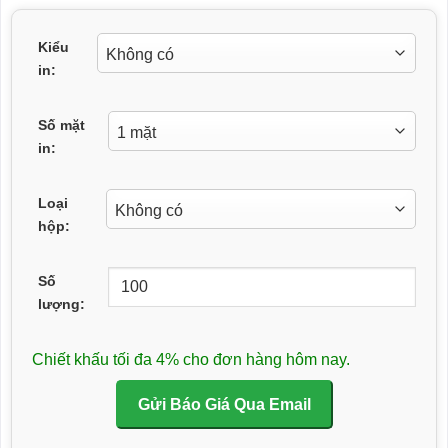
Kiểu
in:
Số mặt
in:
Loại
hộp:
Số
lượng:
Chiết khấu tối đa 4% cho đơn hàng hôm nay.
Gửi Báo Giá Qua Email