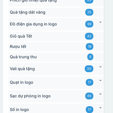
Phích giữ nhiệt quà tặng
33
Quà tặng dát vàng
25
Đồ điện gia dụng in logo
99
Giỏ quà Tết
42
Rượu tết
18
Quà trung thu
6
Vali quà tặng
30
Quạt in logo
17
Sạc dự phòng in logo
65
Sổ in logo
17