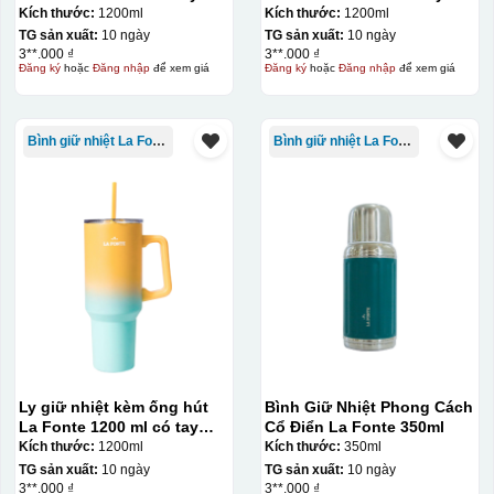
cầm – 012317
cầm – 012317
Kích thước:
1200ml
Kích thước:
1200ml
TG sản xuất:
10 ngày
TG sản xuất:
10 ngày
3**.000 ₫
3**.000 ₫
Đăng ký
hoặc
Đăng nhập
để xem giá
Đăng ký
hoặc
Đăng nhập
để xem giá
Bình giữ nhiệt La Fonte
Bình giữ nhiệt La Fonte
Ly giữ nhiệt kèm ống hút
Bình Giữ Nhiệt Phong Cách
La Fonte 1200 ml có tay
Cổ Điển La Fonte 350ml
cầm – 012317
Kích thước:
1200ml
Kích thước:
350ml
TG sản xuất:
10 ngày
TG sản xuất:
10 ngày
3**.000 ₫
3**.000 ₫