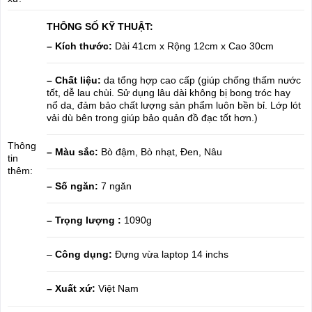
THÔNG SỐ KỸ THUẬT:
– Kích thước:
Dài 41cm x Rộng 12cm x Cao 30cm
– Chất liệu:
da tổng hợp cao cấp (giúp chống thấm nước
tốt, dễ lau chùi. Sử dụng lâu dài không bị bong tróc hay
nổ da, đảm bảo chất lượng sản phẩm luôn bền bỉ. Lớp lót
vải dù bên trong giúp bảo quản đồ đạc tốt hơn.)
Thông
– Màu sắc:
Bò đậm, Bò nhạt, Đen, Nâu
tin
thêm:
– Số ngăn:
7 ngăn
– Trọng lượng :
1090g
–
Công dụng:
Đựng vừa laptop 14 inchs
– Xuất xứ:
Việt Nam