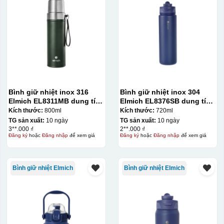
Bình giữ nhiệt inox 316
Bình giữ nhiệt inox 304
Elmich EL8311MB dung tích
Elmich EL8376SB dung tích
Kiểu in:
800ml
720ml
Kích thước:
800ml
Kích thước:
720ml
TG sản xuất:
10 ngày
TG sản xuất:
10 ngày
Dập chìm
3**.000 ₫
2**.000 ₫
Đăng ký
hoặc
Đăng nhập
để xem giá
Đăng ký
hoặc
Đăng nhập
để xem giá
Chất liệu:
Bình giữ nhiệt Elmich
Bình giữ nhiệt Elmich
Da
chất liệu Da