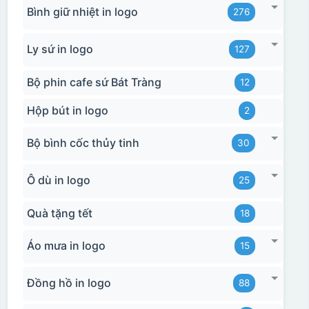
Bình giữ nhiệt in logo
276
Ly sứ in logo
127
Bộ phin cafe sứ Bát Tràng
12
Hộp bút in logo
2
Bộ bình cốc thủy tinh
30
Ô dù in logo
25
Quà tặng tết
18
Áo mưa in logo
15
Đồng hồ in logo
88