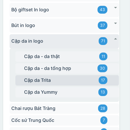
Bộ giftset In logo
43
Bút in logo
37
Cặp da in logo
71
Cặp da - da thật
11
Cặp da - da tổng hợp
30
Cặp da Trita
17
Cặp da Yummy
13
Chai rượu Bát Tràng
28
Cốc sứ Trung Quốc
7