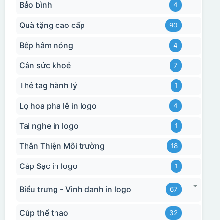
Bảo bình
4
Quà tặng cao cấp
90
Bếp hâm nóng
4
Cân sức khoẻ
7
Thẻ tag hành lý
1
Lọ hoa pha lê in logo
4
Tai nghe in logo
1
Thân Thiện Môi trường
18
Cáp Sạc in logo
1
Biểu trưng - Vinh danh in logo
67
Cúp thể thao
32