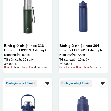
Bình giữ nhiệt inox 316
Bình giữ nhiệt inox 304
Elmich EL8311MB dung tích
Elmich EL8376SB dung tích
800ml
720ml
Kích thước:
800ml
Kích thước:
720ml
TG sản xuất:
10 ngày
TG sản xuất:
10 ngày
3**.000 ₫
2**.000 ₫
Đăng ký
hoặc
Đăng nhập
để xem giá
Đăng ký
hoặc
Đăng nhập
để xem giá
Bình giữ nhiệt Elmich
Bình giữ nhiệt Elmich