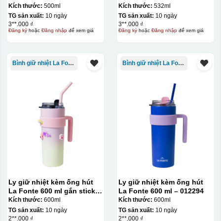
Kích thước:
500ml
Kích thước:
532ml
TG sản xuất:
10 ngày
TG sản xuất:
10 ngày
3**.000 ₫
3**.000 ₫
Đăng ký
hoặc
Đăng nhập
để xem giá
Đăng ký
hoặc
Đăng nhập
để xem giá
Bình giữ nhiệt La Fonte
Bình giữ nhiệt La Fonte
Ly giữ nhiệt kèm ống hút
Ly giữ nhiệt kèm ống hút
La Fonte 600 ml gắn sticker
La Fonte 600 ml – 012294
– 012294
Kích thước:
600ml
Kích thước:
600ml
TG sản xuất:
10 ngày
TG sản xuất:
10 ngày
2**.000 ₫
2**.000 ₫