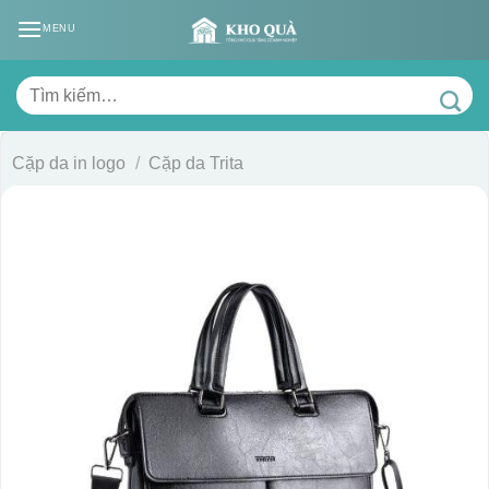
Skip
MENU
to
content
Tìm
kiếm:
Cặp da in logo
/
Cặp da Trita