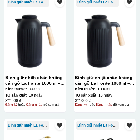
Bình giữ nhiệt La Fonte
Bình giữ nhiệt La Fonte
Bình giữ nhiệt chân không
Bình giữ nhiệt chân không
cán gỗ La Fonte 1000ml –
cán gỗ La Fonte 1000ml –
011679
011679
Kích thước:
1000ml
Kích thước:
1000ml
TG sản xuất:
10 ngày
TG sản xuất:
10 ngày
3**.000 ₫
3**.000 ₫
Đăng ký
hoặc
Đăng nhập
để xem giá
Đăng ký
hoặc
Đăng nhập
để xem giá
Bình giữ nhiệt La Fonte
Bình giữ nhiệt La Fonte