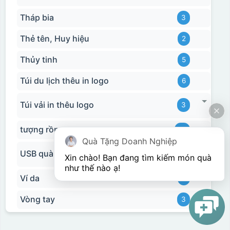
Tháp bia
3
Thẻ tên, Huy hiệu
2
Thủy tinh
5
Túi du lịch thêu in logo
6
Túi vải in thêu logo
3
tượng rồng
15
Quà Tặng Doanh Nghiệp
USB quà tặng in logo
11
Xin chào! Bạn đang tìm kiếm món quà 
như thế nào ạ! 
Ví da
2
Vòng tay
3