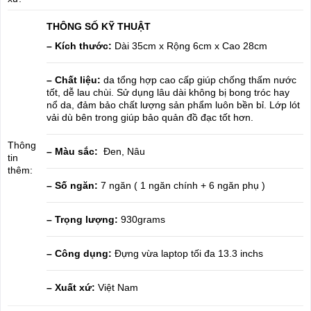
THÔNG SỐ KỸ THUẬT
– Kích thước:
Dài 35cm x Rộng 6cm x Cao 28cm
– Chất liệu:
da tổng hợp cao cấp giúp chống thấm nước
tốt, dễ lau chùi. Sử dụng lâu dài không bị bong tróc hay
nổ da, đảm bảo chất lượng sản phẩm luôn bền bỉ. Lớp lót
vải dù bên trong giúp bảo quản đồ đạc tốt hơn.
Thông
– Màu sắc:
Đen, Nâu
tin
thêm:
– Số ngăn:
7 ngăn ( 1 ngăn chính + 6 ngăn phụ )
– Trọng lượng:
930grams
– Công dụng:
Đựng vừa laptop tối đa 13.3 inchs
– Xuất xứ:
Việt Nam