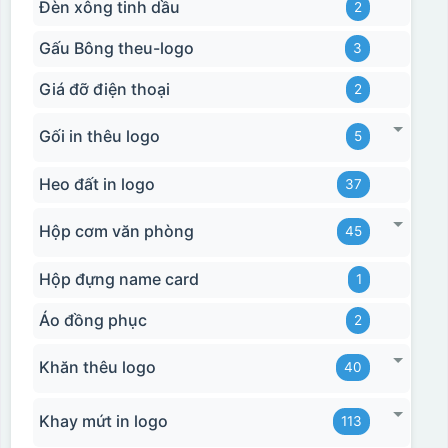
Đèn xông tinh dầu
2
Gấu Bông theu-logo
3
Giá đỡ điện thoại
2
Gối in thêu logo
5
Heo đất in logo
37
Hộp cơm văn phòng
45
Hộp đựng name card
1
Áo đồng phục
2
Khăn thêu logo
40
Khay mứt in logo
113