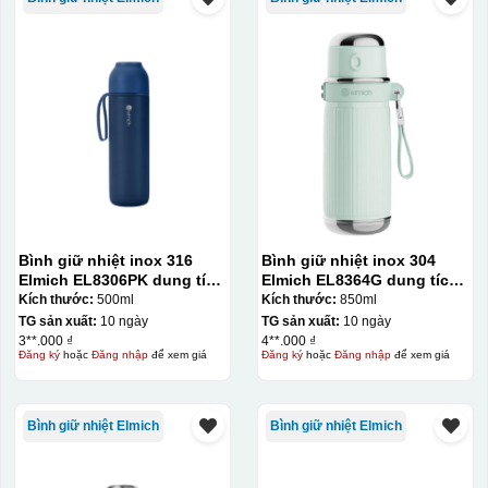
Bình giữ nhiệt inox 316
Bình giữ nhiệt inox 304
Elmich EL8306PK dung tích
Elmich EL8364G dung tích
500ml
850ml
Kích thước:
500ml
Kích thước:
850ml
TG sản xuất:
10 ngày
TG sản xuất:
10 ngày
3**.000 ₫
4**.000 ₫
Đăng ký
hoặc
Đăng nhập
để xem giá
Đăng ký
hoặc
Đăng nhập
để xem giá
Bình giữ nhiệt Elmich
Bình giữ nhiệt Elmich