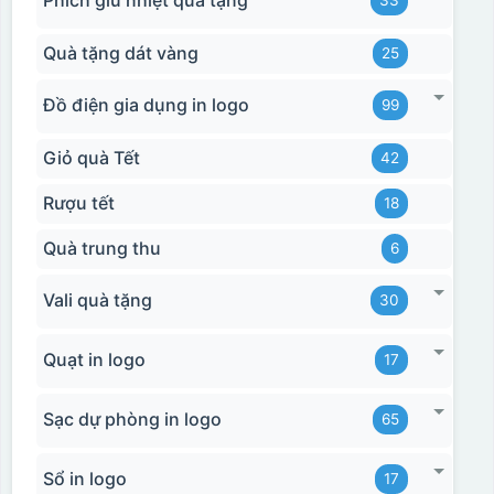
Phích giữ nhiệt quà tặng
33
Quà tặng dát vàng
25
Đồ điện gia dụng in logo
99
Giỏ quà Tết
42
Rượu tết
18
Quà trung thu
6
Vali quà tặng
30
Quạt in logo
17
Sạc dự phòng in logo
65
Sổ in logo
17