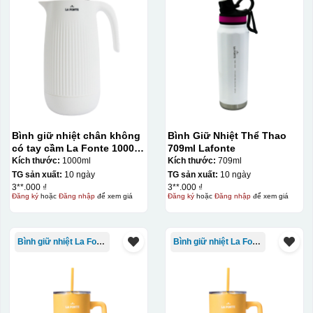
Bình giữ nhiệt chân không
Bình Giữ Nhiệt Thể Thao
có tay cầm La Fonte 1000ml
709ml Lafonte
– 011655
Kích thước:
1000ml
Kích thước:
709ml
TG sản xuất:
10 ngày
TG sản xuất:
10 ngày
3**.000 ₫
3**.000 ₫
Đăng ký
hoặc
Đăng nhập
để xem giá
Đăng ký
hoặc
Đăng nhập
để xem giá
Bình giữ nhiệt La Fonte
Bình giữ nhiệt La Fonte
Kiểu in:
Dập chìm