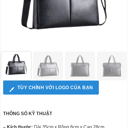
TÙY CHỈNH VỚI LOGO CỦA BẠN
THÔNG SỐ KỸ THUẬT
– Kích thước:
Dài 35cm x Rộng 6cm x Cao 28cm