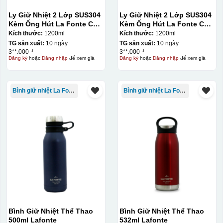
Ly Giữ Nhiệt 2 Lớp SUS304
Ly Giữ Nhiệt 2 Lớp SUS304
Kèm Ống Hút La Fonte Có
Kèm Ống Hút La Fonte Có
Tay Cầm 1200ml
Tay Cầm 1200ml
Kích thước:
1200ml
Kích thước:
1200ml
TG sản xuất:
10 ngày
TG sản xuất:
10 ngày
3**.000 ₫
3**.000 ₫
Đăng ký
hoặc
Đăng nhập
để xem giá
Đăng ký
hoặc
Đăng nhập
để xem giá
Bình giữ nhiệt La Fonte
Bình giữ nhiệt La Fonte
Bình Giữ Nhiệt Thể Thao
Bình Giữ Nhiệt Thể Thao
500ml Lafonte
532ml Lafonte