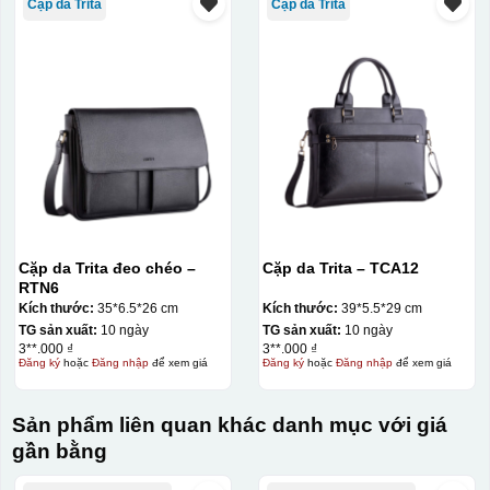
Cặp da Trita
Cặp da Trita
Cặp da Trita đeo chéo –
Cặp da Trita – TCA12
RTN6
Kích thước:
35*6.5*26 cm
Kích thước:
39*5.5*29 cm
TG sản xuất:
10 ngày
TG sản xuất:
10 ngày
3**.000 ₫
3**.000 ₫
Đăng ký
hoặc
Đăng nhập
để xem giá
Đăng ký
hoặc
Đăng nhập
để xem giá
Sản phẩm liên quan khác danh mục với giá
gần bằng