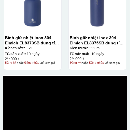
Bình giữ nhiệt inox 304
Bình giữ nhiệt inox 304
Elmich EL8373SB dung tích
Elmich EL8375SB dung tích
1.2L
550ml
Kích thước:
1.2L
Kích thước:
550ml
TG sản xuất:
10 ngày
TG sản xuất:
10 ngày
2**.000 ₫
2**.000 ₫
Đăng ký
hoặc
Đăng nhập
để xem giá
Đăng ký
hoặc
Đăng nhập
để xem giá