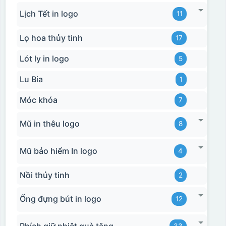
Lịch Tết in logo
11
Lọ hoa thủy tinh
17
Lót ly in logo
5
Lu Bia
1
Móc khóa
7
Mũ in thêu logo
8
Mũ bảo hiểm In logo
4
Nồi thủy tinh
2
Ống đựng bút in logo
12