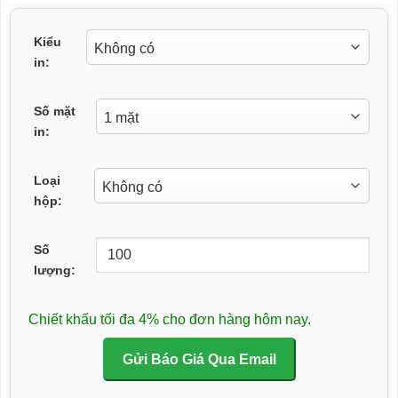
Kiểu
in:
Số mặt
in:
Loại
hộp:
Số
lượng:
Chiết khấu tối đa 4% cho đơn hàng hôm nay.
Gửi Báo Giá Qua Email