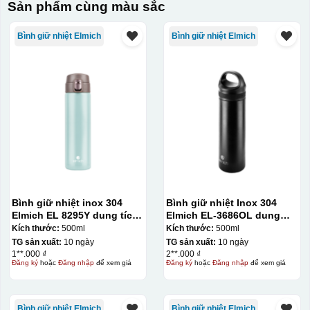
Sản phẩm cùng màu sắc
Bình giữ nhiệt Elmich
Bình giữ nhiệt Elmich
Bình giữ nhiệt inox 304
Bình giữ nhiệt Inox 304
Elmich EL 8295Y dung tích
Elmich EL-3686OL dung
500ml
tích 500ml
Kích thước:
500ml
Kích thước:
500ml
TG sản xuất:
10 ngày
TG sản xuất:
10 ngày
1**.000 ₫
2**.000 ₫
Đăng ký
hoặc
Đăng nhập
để xem giá
Đăng ký
hoặc
Đăng nhập
để xem giá
Bình giữ nhiệt Elmich
Bình giữ nhiệt Elmich