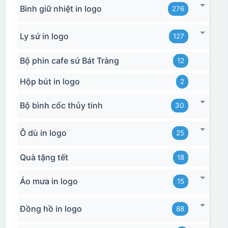
Bình giữ nhiệt in logo
276
Ly sứ in logo
127
Bộ phin cafe sứ Bát Tràng
12
Hộp bút in logo
2
Bộ bình cốc thủy tinh
30
Ô dù in logo
25
Quà tặng tết
18
Áo mưa in logo
15
Đồng hồ in logo
88