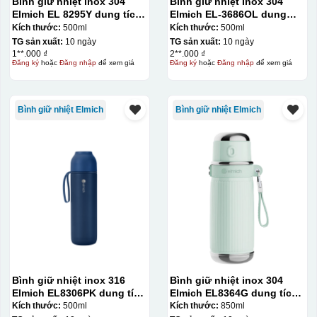
Bình giữ nhiệt inox 304
Bình giữ nhiệt Inox 304
Elmich EL 8295Y dung tích
Elmich EL-3686OL dung
500ml
tích 500ml
Kích thước:
500ml
Kích thước:
500ml
TG sản xuất:
10 ngày
TG sản xuất:
10 ngày
1**.000 ₫
2**.000 ₫
Đăng ký
hoặc
Đăng nhập
để xem giá
Đăng ký
hoặc
Đăng nhập
để xem giá
Bình giữ nhiệt Elmich
Bình giữ nhiệt Elmich
Bình giữ nhiệt inox 316
Bình giữ nhiệt inox 304
Kiểu in:
Elmich EL8306PK dung tích
Elmich EL8364G dung tích
500ml
850ml
Kích thước:
500ml
Kích thước:
850ml
Dập chìm