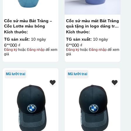
Cốc sứ màu Bát Tràng –
Cốc sứ màu mát Bát Tràng
Cốc Lotte màu bóng
quà tặng in logo dáng trụ
lùn quai C 330ml KQ-
Kích thước:
Kích thước:
CSM09
TG sản xuất:
10 ngày
TG sản xuất:
10 ngày
6**000 ₫
6**000 ₫
Đăng ký
hoặc
Đăng nhập
để xem
Đăng ký
hoặc
Đăng nhập
để xem
giá
giá
Mũ lưỡi trai
Mũ lưỡi trai