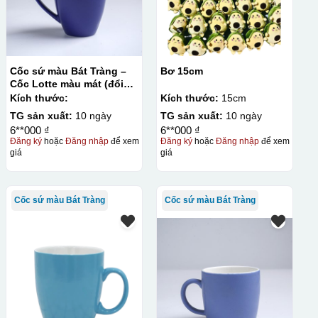
Cốc sứ màu Bát Tràng –
Bơ 15cm
Cốc Lotte màu mát (đổi
quai)
Kích thước:
Kích thước:
15cm
TG sản xuất:
10 ngày
TG sản xuất:
10 ngày
6**000 ₫
6**000 ₫
Đăng ký
hoặc
Đăng nhập
để xem
Đăng ký
hoặc
Đăng nhập
để xem
giá
giá
Cốc sứ màu Bát Tràng
Cốc sứ màu Bát Tràng