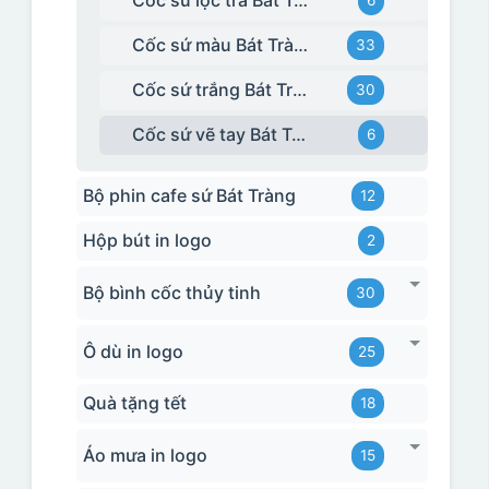
Cốc sứ lọc trà Bát Tràng
6
Cốc sứ màu Bát Tràng
33
Cốc sứ trắng Bát Tràng
30
Cốc sứ vẽ tay Bát Tràng
6
Bộ phin cafe sứ Bát Tràng
12
Hộp bút in logo
2
Bộ bình cốc thủy tinh
30
Ô dù in logo
25
Quà tặng tết
18
Áo mưa in logo
15