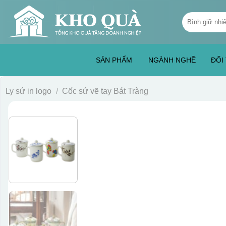
Skip
Tìm
to
kiếm:
content
SẢN PHẨM
NGÀNH NGHỀ
ĐỐI
Ly sứ in logo
/
Cốc sứ vẽ tay Bát Tràng