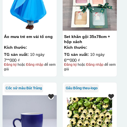
Áo mưa trẻ em vải tổ ong
Set khăn gội 35x78cm +
hộp xách
Kích thước:
Kích thước:
TG sản xuất:
10 ngày
TG sản xuất:
10 ngày
7**000 ₫
6**000 ₫
Đăng ký
hoặc
Đăng nhập
để xem
Đăng ký
hoặc
Đăng nhập
để xem
giá
giá
Cốc sứ màu Bát Tràng
Gấu Bông theu-logo