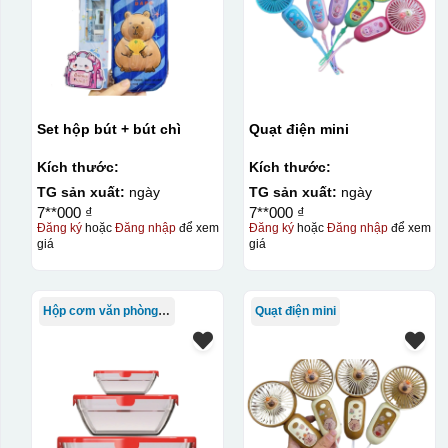
Set hộp bút + bút chì
Quạt điện mini
Kích thước:
Kích thước:
TG sản xuất:
ngày
TG sản xuất:
ngày
7**000 ₫
7**000 ₫
Đăng ký
hoặc
Đăng nhập
để xem
Đăng ký
hoặc
Đăng nhập
để xem
giá
giá
Hộp cơm văn phòng Trung Quốc
Quạt điện mini