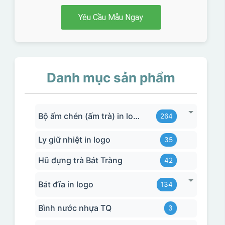
Yêu Cầu Mẫu Ngay
Danh mục sản phẩm
Bộ ấm chén (ấm trà) in logo
264
Ly giữ nhiệt in logo
35
Hũ đựng trà Bát Tràng
42
Bát đĩa in logo
134
Bình nước nhựa TQ
3