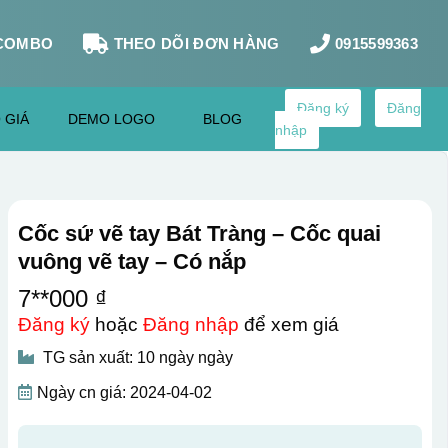
COMBO
THEO DÕI ĐƠN HÀNG
0915599363
Đăng ký
Đăng
 GIÁ
DEMO LOGO
BLOG
nhập
Cốc sứ vẽ tay Bát Tràng – Cốc quai
vuông vẽ tay – Có nắp
7**000 ₫
Đăng ký
hoặc
Đăng nhập
để xem giá
TG sản xuất: 10 ngày ngày
Ngày cn giá: 2024-04-02