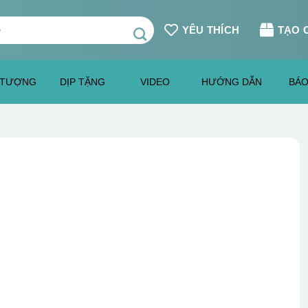
YÊU THÍCH
TẠO 
 TƯỢNG
DỊP TẶNG
VIDEO
HƯỚNG DẪN
BÁO