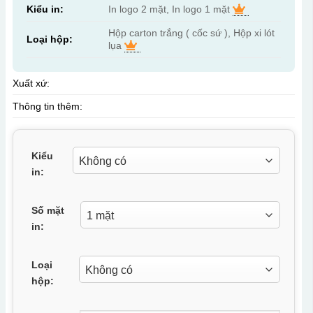
Kiểu in:
In logo 2 mặt, In logo 1 mặt
Hộp carton trắng ( cốc sứ ), Hộp xi lót
Loại hộp:
lụa
Xuất xứ:
Thông tin thêm:
Kiểu
in:
Số mặt
in:
Loại
hộp: