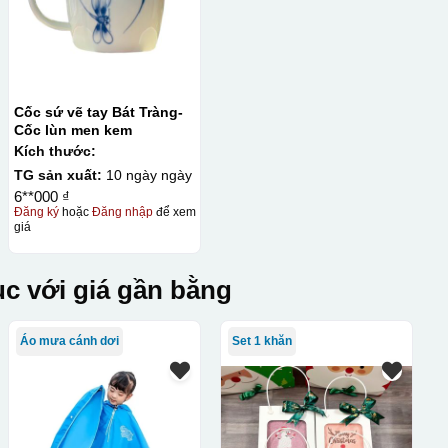
Cốc sứ vẽ tay Bát Tràng-
Cốc lùn men kem
Kích thước:
TG sản xuất:
10 ngày ngày
6**000 ₫
Đăng ký
hoặc
Đăng nhập
để xem
giá
c với giá gần bằng
Áo mưa cánh dơi
Set 1 khăn