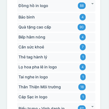
Đồng hồ in logo
88
Bảo bình
4
Quà tặng cao cấp
90
Bếp hâm nóng
4
Cân sức khoẻ
7
Thẻ tag hành lý
1
Lọ hoa pha lê in logo
4
Tai nghe in logo
1
Thân Thiện Môi trường
18
Cáp Sạc in logo
1
Biểu trưng - Vinh danh in logo
67