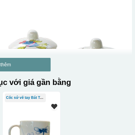
 thêm
c với giá gần bằng
Cốc sứ vẽ tay Bát Tràng