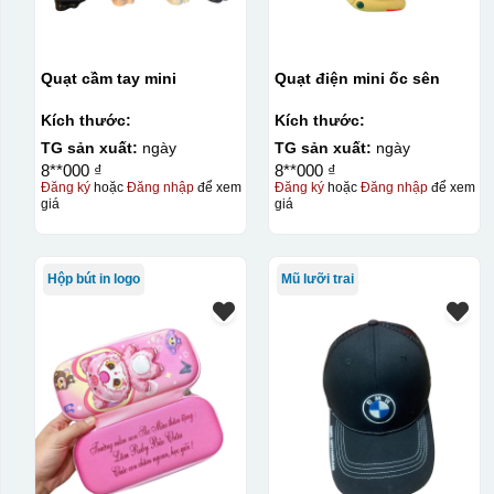
Quạt cầm tay mini
Quạt điện mini ốc sên
Kích thước:
Kích thước:
TG sản xuất:
ngày
TG sản xuất:
ngày
8**000 ₫
8**000 ₫
Đăng ký
hoặc
Đăng nhập
để xem
Đăng ký
hoặc
Đăng nhập
để xem
giá
giá
Kiểu in:
In logo 2 mặt
Hộp bút in logo
Mũ lưỡi trai
In logo 1 mặt
Kiểu hộp:
Hộp carton trắng ( cốc sứ )