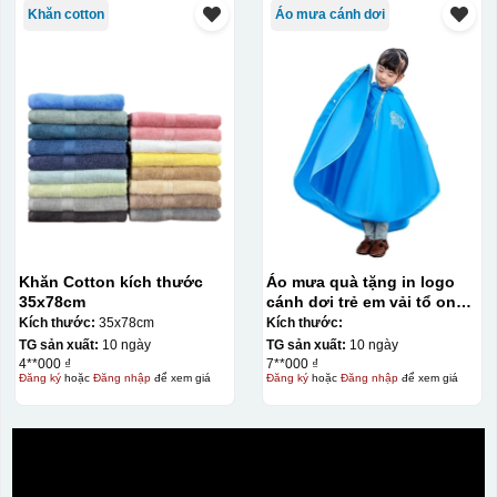
Khăn cotton
Áo mưa cánh dơi
Khăn Cotton kích thước
Áo mưa quà tặng in logo
35x78cm
cánh dơi trẻ em vải tổ ong
KQ-AM11
Kích thước:
35x78cm
Kích thước:
TG sản xuất:
10 ngày
TG sản xuất:
10 ngày
4**000 ₫
7**000 ₫
Đăng ký
hoặc
Đăng nhập
để xem giá
Đăng ký
hoặc
Đăng nhập
để xem giá