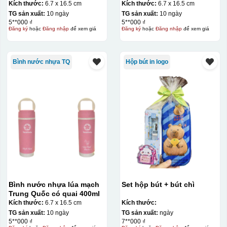
Kích thước:
6.7 x 16.5 cm
Kích thước:
6.7 x 16.5 cm
In lưới
TG sản xuất:
10 ngày
TG sản xuất:
10 ngày
In lưới (silk screen printing) trong ngành quà tặng là kỹ
5**000 ₫
5**000 ₫
Đăng ký
hoặc
Đăng nhập
để xem giá
Đăng ký
hoặc
Đăng nhập
để xem giá
thuật in ấn sử dụng một tấm lưới được phủ hóa chất cảm
quang, trong đó hình ảnh cần in được phơi sáng tạo
thành khuôn. Mực in được đẩy qua các lỗ nhỏ trên lưới
Bình nước nhựa TQ
Hộp bút in logo
bằng một thanh gạt (squeegee) để in lên bề mặt sản
phẩm như ly, cốc, bút, móc khóa hay các vật phẩm quà
tặng khác. Kỹ thuật này cho phép in được nhiều màu sắc
khác nhau, độ bền cao, có thể in trên nhiều chất liệu và
phù hợp cho sản xuất số lượng lớn, tuy nhiên đòi hỏi
quy trình chuẩn bị kỹ lưỡng và chi phí setup ban đầu
tương đối cao.
Kiểu hộp:
Bình nước nhựa lúa mạch
Set hộp bút + bút chì
Hộp carton trắng ( cốc sứ )
Trung Quốc có quai 400ml
Kích thước:
6.7 x 16.5 cm
Kích thước:
TG sản xuất:
10 ngày
TG sản xuất:
ngày
5**000 ₫
7**000 ₫