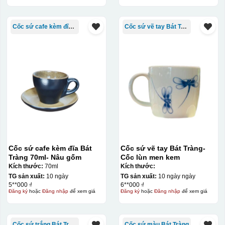
Cốc sứ cafe kèm đĩa Bát Tràng
Cốc sứ vẽ tay Bát Tràng
Cốc sứ cafe kèm đĩa Bát
Cốc sứ vẽ tay Bát Tràng-
Tràng 70ml- Nâu gốm
Cốc lùn men kem
Kích thước:
70ml
Kích thước:
TG sản xuất:
10 ngày
TG sản xuất:
10 ngày ngày
5**000 ₫
6**000 ₫
Đăng ký
hoặc
Đăng nhập
để xem giá
Đăng ký
hoặc
Đăng nhập
để xem giá
Cốc sứ trắng Bát Tràng
Cốc sứ màu Bát Tràng