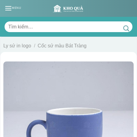
Skip
MENU
to
content
Tìm
kiếm:
Ly sứ in logo
/
Cốc sứ màu Bát Tràng