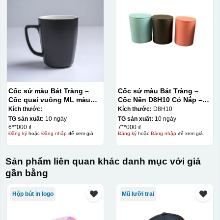
Cốc sứ màu Bát Tràng –
Cốc sứ màu Bát Tràng –
Cốc quai vuông ML màu
Cốc Nến D8H10 Có Nắp –
mát
Màu Mát
Kích thước:
Kích thước:
D8H10
TG sản xuất:
10 ngày
TG sản xuất:
10 ngày
6**000 ₫
7**000 ₫
Đăng ký
hoặc
Đăng nhập
để xem giá
Đăng ký
hoặc
Đăng nhập
để xem giá
Sản phẩm liên quan khác danh mục với giá
gần bằng
Hộp bút in logo
Mũ lưỡi trai