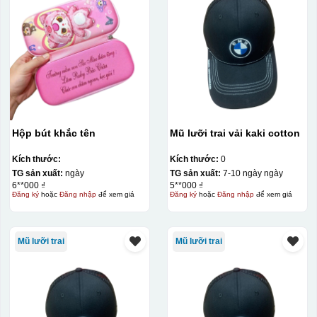
Hộp bút khắc tên
Mũ lưỡi trai vải kaki cotton
Kích thước:
Kích thước:
0
TG sản xuất:
ngày
TG sản xuất:
7-10 ngày ngày
6**000 ₫
5**000 ₫
Đăng ký
hoặc
Đăng nhập
để xem giá
Đăng ký
hoặc
Đăng nhập
để xem giá
Mũ lưỡi trai
Mũ lưỡi trai