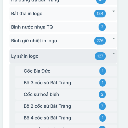
Bát đĩa in logo
134
Bình nước nhựa TQ
3
Bình giữ nhiệt in logo
276
Hộp xi ly sứ
Ly sứ in logo
127
Cốc Bia Đức
1
Bộ 3 cốc sứ Bát Tràng
1
Cốc sứ hoả biến
2
Bộ 2 cốc sứ Bát Tràng
7
Bộ 4 cốc sứ Bát Tràng
1