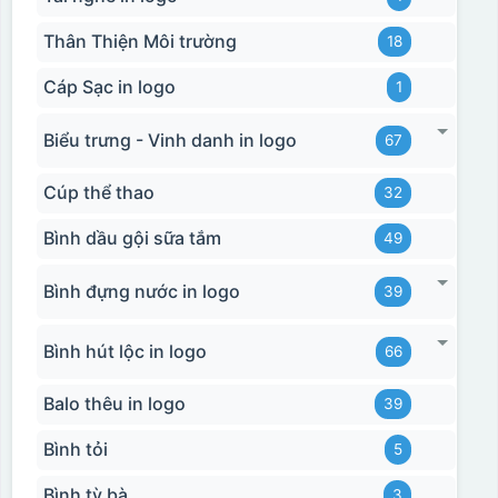
Thân Thiện Môi trường
18
Cáp Sạc in logo
1
Biểu trưng - Vinh danh in logo
67
Cúp thể thao
32
Bình dầu gội sữa tắm
49
Bình đựng nước in logo
39
Bình hút lộc in logo
66
Balo thêu in logo
39
Bình tỏi
5
Bình tỳ bà
3