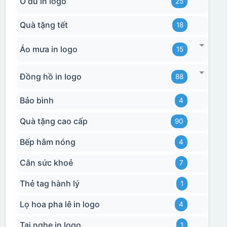
Ô dù in logo
25
Quà tặng tết
18
Áo mưa in logo
15
Đồng hồ in logo
88
Bảo bình
4
Quà tặng cao cấp
90
Bếp hâm nóng
4
Cân sức khoẻ
7
Thẻ tag hành lý
1
Lọ hoa pha lê in logo
4
Tai nghe in logo
1