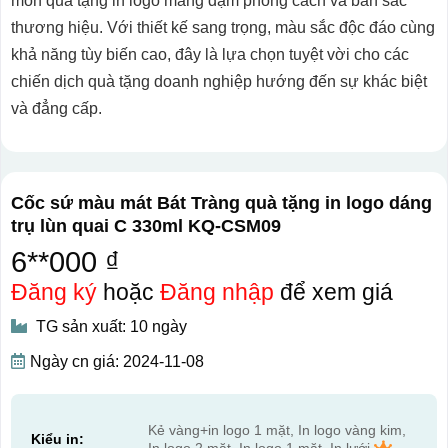
món quà tặng in logo mang đậm phong cách và bản sắc
thương hiệu. Với thiết kế sang trọng, màu sắc độc đáo cùng
khả năng tùy biến cao, đây là lựa chọn tuyệt vời cho các
chiến dịch quà tặng doanh nghiệp hướng đến sự khác biệt
và đẳng cấp.
Cốc sứ màu mát Bát Tràng quà tặng in logo dáng
trụ lùn quai C 330ml KQ-CSM09
6**000 ₫
Đăng ký
hoặc
Đăng nhập
để xem giá
TG sản xuất: 10 ngày
Ngày cn giá: 2024-11-08
Kẻ vàng+in logo 1 mặt, In logo vàng kim,
Kiểu in:
In logo 2 mặt, In logo 1 mặt, In lưới