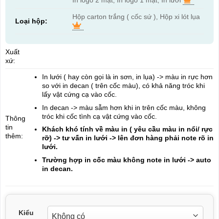
Hộp carton trắng ( cốc sứ ), Hộp xi lót lụa
Loại hộp:
Xuất
xứ:
In lưới ( hay còn gọi là in sơn, in lụa) -> màu in rực hơn
so với in decan ( trên cốc màu), có khả năng tróc khi
lấy vật cứng cạ vào cốc.
In decan -> màu sẫm hơn khi in trên cốc màu, không
tróc khi cốc tình cạ vật cứng vào cốc.
Thông
tin
Khách khó tính về màu in ( yêu cầu màu in nổi/ rực
thêm:
rỡ) -> tư vấn in lưới -> lên đơn hàng phải note rõ in
lưới.
Trường hợp in cốc màu không note in lưới -> auto
in decan.
Kiểu