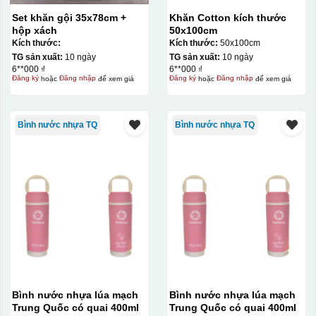
Set khăn gội 35x78cm +
Khăn Cotton kích thước
hộp xách
50x100cm
Kích thước:
Kích thước:
50x100cm
TG sản xuất:
10 ngày
TG sản xuất:
10 ngày
6**000 ₫
6**000 ₫
Đăng ký
hoặc
Đăng nhập
để xem giá
Đăng ký
hoặc
Đăng nhập
để xem giá
Bình nước nhựa TQ
Bình nước nhựa TQ
Kiểu in:
Kẻ vàng+in logo 1 mặt
In logo vàng kim
In logo 2 mặt
Bình nước nhựa lúa mạch
Bình nước nhựa lúa mạch
In logo 1 mặt
Trung Quốc có quai 400ml
Trung Quốc có quai 400ml