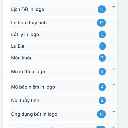
Lịch Tết in logo
11
Lọ hoa thủy tinh
17
Lót ly in logo
5
Lu Bia
1
Móc khóa
7
Mũ in thêu logo
8
Mũ bảo hiểm In logo
4
Nồi thủy tinh
2
Ống đựng bút in logo
12