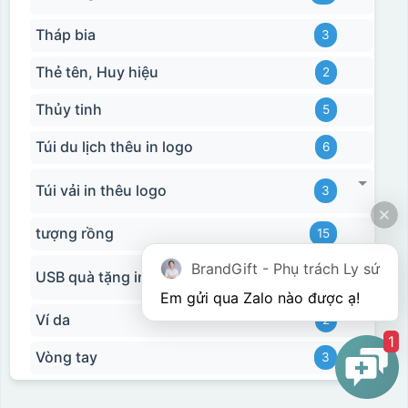
Tháp bia
3
Thẻ tên, Huy hiệu
2
Thủy tinh
5
Túi du lịch thêu in logo
6
Túi vải in thêu logo
3
tượng rồng
15
BrandGift - Phụ trách Ly sứ
USB quà tặng in logo
11
Em gửi qua Zalo nào được ạ! 
Ví da
2
1
Vòng tay
3