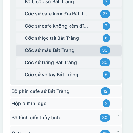
Bộ 6 cốc sứ Bát Tràng
7
Cốc sứ cafe kèm đĩa Bát Tràng
27
Cốc sứ cafe không kèm đĩa kê Bát Tràng
7
Cốc sứ lọc trà Bát Tràng
6
Cốc sứ màu Bát Tràng
33
Cốc sứ trắng Bát Tràng
30
Cốc sứ vẽ tay Bát Tràng
6
Bộ phin cafe sứ Bát Tràng
12
Hộp bút in logo
2
Bộ bình cốc thủy tinh
30