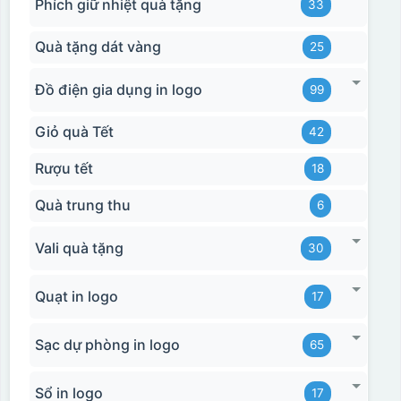
Phích giữ nhiệt quà tặng
33
Quà tặng dát vàng
25
Đồ điện gia dụng in logo
99
Giỏ quà Tết
42
Rượu tết
18
Quà trung thu
6
Vali quà tặng
30
Quạt in logo
17
Sạc dự phòng in logo
65
Sổ in logo
17