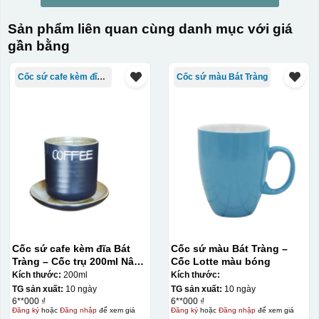
Sản phẩm liên quan cùng danh mục với giá
gần bằng
Cốc sứ cafe kèm đĩa Bát Tràng
Cốc sứ màu Bát Tràng
Cốc sứ cafe kèm đĩa Bát
Cốc sứ màu Bát Tràng –
Tràng – Cốc trụ 200ml Nâu
Cốc Lotte màu bóng
Gốm
Kích thước:
200ml
Kích thước:
TG sản xuất:
10 ngày
TG sản xuất:
10 ngày
6**000 ₫
6**000 ₫
Đăng ký
hoặc
Đăng nhập
để xem giá
Đăng ký
hoặc
Đăng nhập
để xem giá