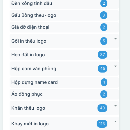
Đèn xông tinh dầu
2
Gấu Bông theu-logo
3
Giá đỡ điện thoại
2
Gối in thêu logo
5
Heo đất in logo
37
Hộp cơm văn phòng
45
Hộp đựng name card
1
Áo đồng phục
2
Khăn thêu logo
40
Khay mứt in logo
113