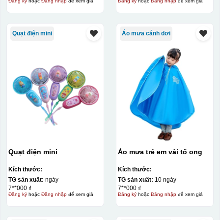
Đăng ký
hoặc
Đăng nhập
để xem giá
Đăng ký
hoặc
Đăng nhập
để xem giá
Quạt điện mini
Áo mưa cánh dơi
Quạt điện mini
Áo mưa trẻ em vải tổ ong
Kích thước:
Kích thước:
Hộp xi lót lụa
TG sản xuất:
ngày
TG sản xuất:
10 ngày
7**000 ₫
7**000 ₫
Hộp xi ấm chén
Đăng ký
hoặc
Đăng nhập
để xem giá
Đăng ký
hoặc
Đăng nhập
để xem giá