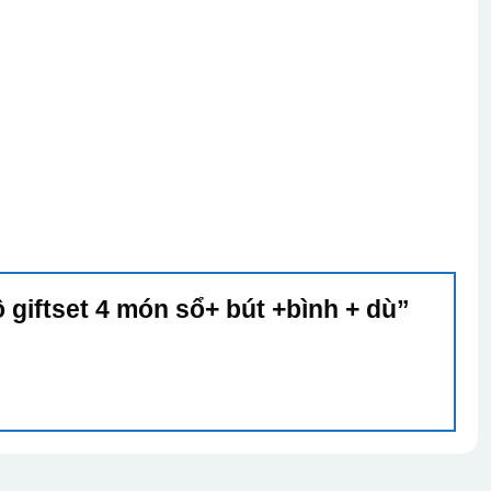
 giftset 4 món sổ+ bút +bình + dù”