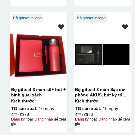
Bộ giftset In logo
Bộ giftset In logo
Bộ giftset 3 món sổ+ bút +
Bộ giftset 3 món Sạc dự
bình quai xách
phòng AKUS, bút ký tổ
ong và namecard
Kích thước:
Kích thước:
TG sản xuất:
10 ngày
TG sản xuất:
10 ngày
4**.000 ₫
4**.000 ₫
Đăng ký
hoặc
Đăng nhập
để xem
Đăng ký
hoặc
Đăng nhập
để xem
giá
giá