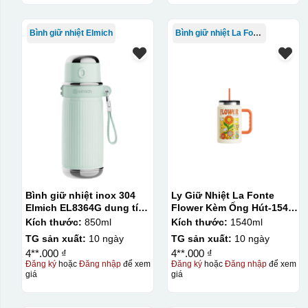
Bình giữ nhiệt Elmich
Bình giữ nhiệt La Fonte
Bình giữ nhiệt inox 304
Ly Giữ Nhiệt La Fonte
Elmich EL8364G dung tích
Flower Kèm Ống Hút-1540
850ml
ml-014786
Kích thước:
850ml
Kích thước:
1540ml
TG sản xuất:
10 ngày
TG sản xuất:
10 ngày
4**.000 ₫
4**.000 ₫
Đăng ký
hoặc
Đăng nhập
để xem
Đăng ký
hoặc
Đăng nhập
để xem
giá
giá