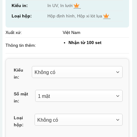
Kiểu in:
In UV, In lưới
Loại hộp:
Hộp định hình, Hộp xi lót lụa
Xuất xứ:
Việt Nam
Nhận từ 100 set
Thông tin thêm:
Kiểu
in:
Số mặt
in:
Loại
hộp: