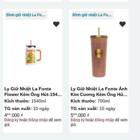
Bình giữ nhiệt La Fonte
Bình giữ nhiệt La Fonte
Ly Giữ Nhiệt La Fonte
Ly Giữ Nhiệt La Fonte Ánh
Flower Kèm Ống Hút-1540
Kim Cương Kèm Ống Hút-
ml-014786
700 ml-014687-GOL
Kích thước:
1540ml
Kích thước:
700ml
TG sản xuất:
10 ngày
TG sản xuất:
10 ngày
4**.000 ₫
5**.000 ₫
Đăng ký
hoặc
Đăng nhập
để xem
Đăng ký
hoặc
Đăng nhập
để xem
giá
giá