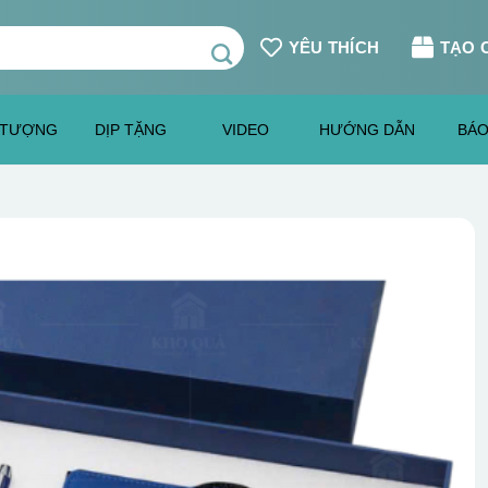
YÊU THÍCH
TẠO 
 TƯỢNG
DỊP TẶNG
VIDEO
HƯỚNG DẪN
BÁO