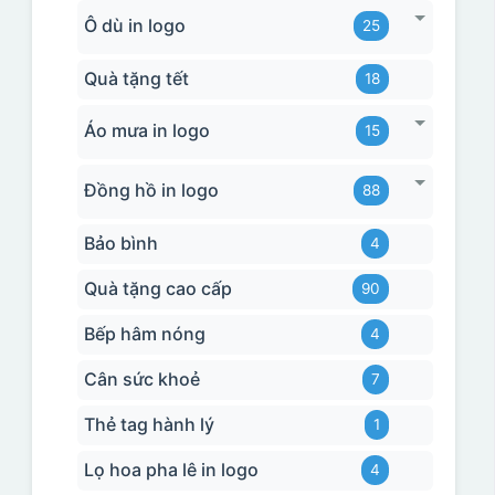
Ô dù in logo
25
Quà tặng tết
18
Áo mưa in logo
15
Đồng hồ in logo
88
Bảo bình
4
Quà tặng cao cấp
90
Bếp hâm nóng
4
Cân sức khoẻ
7
Thẻ tag hành lý
1
Lọ hoa pha lê in logo
4