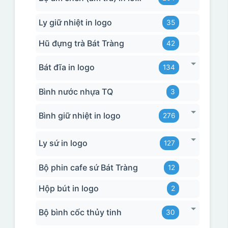
Ly giữ nhiệt in logo
35
Hũ đựng trà Bát Tràng
42
Bát đĩa in logo
134
Bình nước nhựa TQ
3
Bình giữ nhiệt in logo
276
Ly sứ in logo
127
Bộ phin cafe sứ Bát Tràng
12
Hộp bút in logo
2
Bộ bình cốc thủy tinh
30