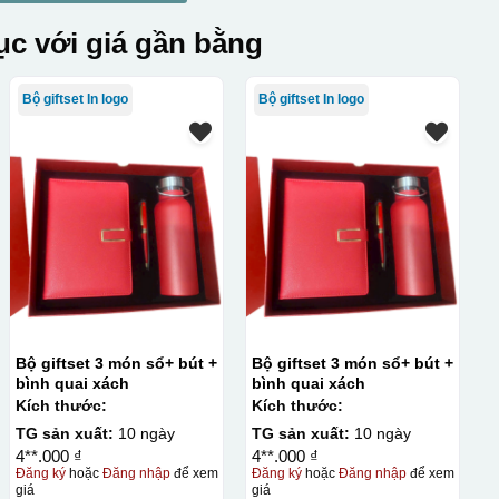
c với giá gần bằng
Bộ giftset In logo
Bộ giftset In logo
Bộ giftset 3 món sổ+ bút +
Bộ giftset 3 món sổ+ bút +
bình quai xách
bình quai xách
Kích thước:
Kích thước:
TG sản xuất:
10 ngày
TG sản xuất:
10 ngày
4**.000 ₫
4**.000 ₫
Đăng ký
hoặc
Đăng nhập
để xem
Đăng ký
hoặc
Đăng nhập
để xem
giá
giá