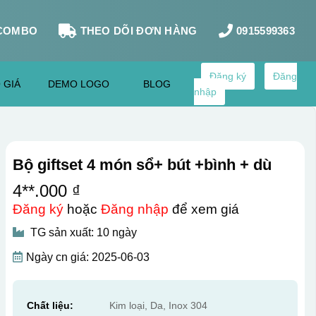
COMBO
THEO DÕI ĐƠN HÀNG
0915599363
Đăng ký
Đăng
 GIÁ
DEMO LOGO
BLOG
nhập
Bộ giftset 4 món sổ+ bút +bình + dù
4**.000 ₫
Đăng ký
hoặc
Đăng nhập
để xem giá
TG sản xuất: 10 ngày
Ngày cn giá: 2025-06-03
Chất liệu:
Kim loại, Da, Inox 304