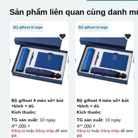
Sản phẩm liên quan cùng danh mụ
Bộ giftset In logo
Bộ giftset In logo
Bộ giftset 4 món sổ+ bút
Bộ giftset 4 món sổ+ bút
+bình + dù
+bình + dù
Kích thước:
Kích thước:
TG sản xuất:
10 ngày
TG sản xuất:
10 ngày
4**.000 ₫
4**.000 ₫
Đăng ký
hoặc
Đăng nhập
để xem
Đăng ký
hoặc
Đăng nhập
để xem
giá
giá