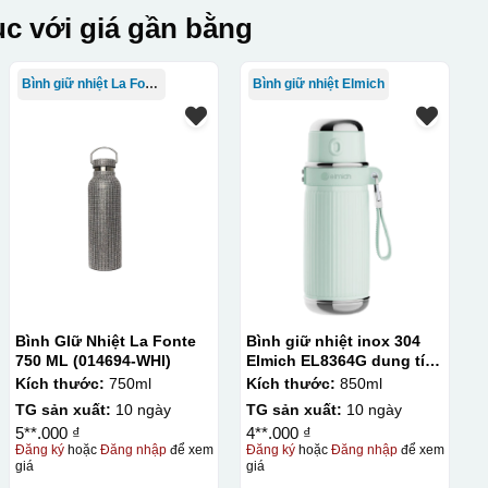
c với giá gần bằng
Bình giữ nhiệt La Fonte
Bình giữ nhiệt Elmich
Bình GIữ Nhiệt La Fonte
Bình giữ nhiệt inox 304
750 ML (014694-WHI)
Elmich EL8364G dung tích
850ml
Kích thước:
750ml
Kích thước:
850ml
TG sản xuất:
10 ngày
TG sản xuất:
10 ngày
5**.000 ₫
4**.000 ₫
Đăng ký
hoặc
Đăng nhập
để xem
Đăng ký
hoặc
Đăng nhập
để xem
giá
giá