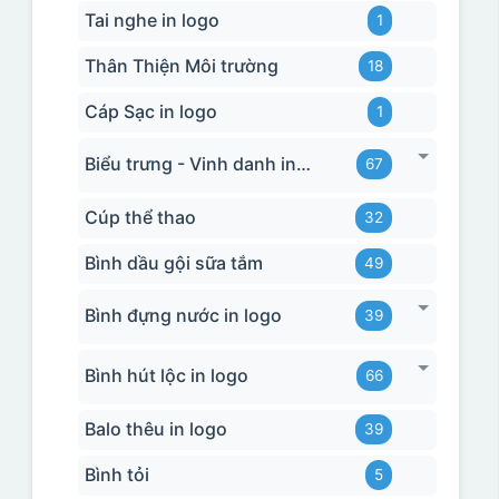
Tai nghe in logo
1
Thân Thiện Môi trường
18
Cáp Sạc in logo
1
Biểu trưng - Vinh danh in logo
67
Cúp thể thao
32
Bình dầu gội sữa tắm
49
Bình đựng nước in logo
39
Bình hút lộc in logo
66
Balo thêu in logo
39
Bình tỏi
5