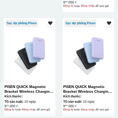
DY240/Purple) Carton – CN
9**.000 ₫
Đăng ký
hoặc
Đăng nhập
để xem giá
Sạc dự phòng Pisen
Sạc dự phòng Pisen
PISEN QUICK Magnetic
PISEN QUICK Magnetic
Bracket Wireless Charging
Bracket Wireless Charging
Power Bank PD296C-1
Power Bank PD296C-1
Kích thước:
Kích thước:
10000 (20W) (LS-
10000 (20W) (LS-
TG sản xuất:
10 ngày
TG sản xuất:
10 ngày
DY240/Purple) Carton – CN
DY240/Purple) Carton – CN
9**.000 ₫
9**.000 ₫
Đăng ký
hoặc
Đăng nhập
để xem giá
Đăng ký
hoặc
Đăng nhập
để xem giá