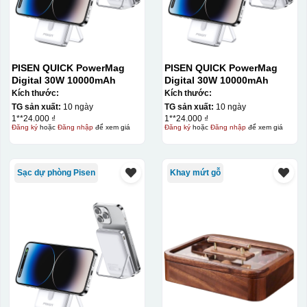
bằng một thanh gạt (squeegee) để in lên bề mặt sản
phẩm như ly, cốc, bút, móc khóa hay các vật phẩm quà
tặng khác. Kỹ thuật này cho phép in được nhiều màu sắc
khác nhau, độ bền cao, có thể in trên nhiều chất liệu và
PISEN QUICK PowerMag
PISEN QUICK PowerMag
phù hợp cho sản xuất số lượng lớn, tuy nhiên đòi hỏi
Digital 30W 10000mAh
Digital 30W 10000mAh
quy trình chuẩn bị kỹ lưỡng và chi phí setup ban đầu
Kích thước:
Kích thước:
tương đối cao.
TG sản xuất:
10 ngày
TG sản xuất:
10 ngày
1**24.000 ₫
1**24.000 ₫
Đăng ký
hoặc
Đăng nhập
để xem giá
Đăng ký
hoặc
Đăng nhập
để xem giá
Sạc dự phòng Pisen
Khay mứt gỗ