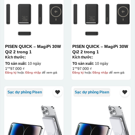
PISEN QUICK – MagiPi 30W
PISEN QUICK – MagiPi 30W
Qi2 2 trong 1
Qi2 2 trong 1
Kích thước:
Kích thước:
TG sản xuất:
10 ngày
TG sản xuất:
10 ngày
1**97.000 ₫
1**97.000 ₫
Đăng ký
hoặc
Đăng nhập
để xem giá
Đăng ký
hoặc
Đăng nhập
để xem giá
Kiểu in:
Sạc dự phòng Pisen
Sạc dự phòng Pisen
In lưới
In lưới (silk screen printing) trong ngành quà tặng là kỹ
thuật in ấn sử dụng một tấm lưới được phủ hóa chất cảm
quang, trong đó hình ảnh cần in được phơi sáng tạo
thành khuôn. Mực in được đẩy qua các lỗ nhỏ trên lưới