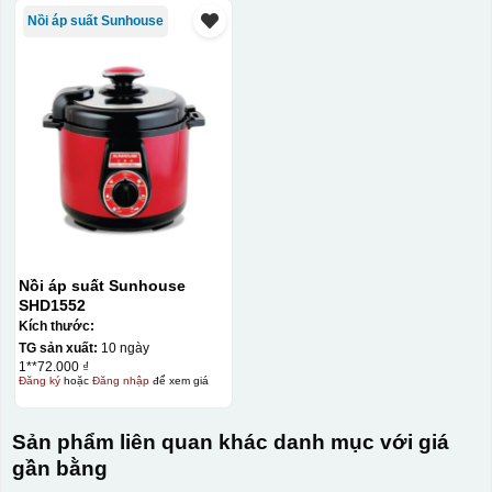
Nồi áp suất Sunhouse
Nồi áp suất Sunhouse
SHD1552
Kích thước:
TG sản xuất:
10 ngày
1**72.000 ₫
Đăng ký
hoặc
Đăng nhập
để xem giá
Sản phẩm liên quan khác danh mục với giá
gần bằng