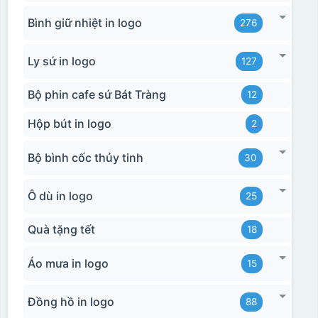
Bình giữ nhiệt in logo
276
Ly sứ in logo
127
Bộ phin cafe sứ Bát Tràng
12
Hộp bút in logo
2
Bộ bình cốc thủy tinh
30
Ô dù in logo
25
Quà tặng tết
18
Áo mưa in logo
15
Đồng hồ in logo
88