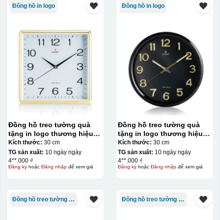
Đồng hồ in logo
Đồng hồ in logo
Đồng hồ treo tường quà
Đồng hồ treo tường quà
tặng in logo thương hiệu
tặng in logo thương hiệu
Kashi 30cm KQ-DH19
Kashi tròn KQ-DH18
Kích thước:
30 cm
Kích thước:
30 cm
TG sản xuất:
10 ngày ngày
TG sản xuất:
10 ngày ngày
4**.000 ₫
4**.000 ₫
Đăng ký
hoặc
Đăng nhập
để xem giá
Đăng ký
hoặc
Đăng nhập
để xem giá
Đồng hồ treo tường Kashi
Đồng hồ treo tường Kashi