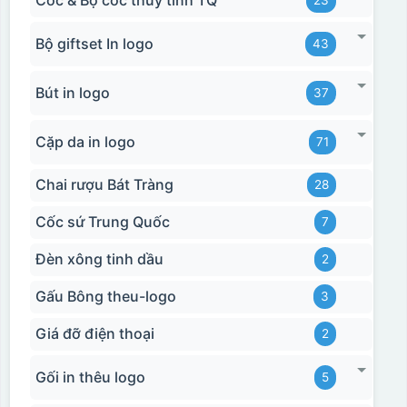
Cốc & Bộ cốc thủy tinh TQ
23
Bộ giftset In logo
43
Bút in logo
37
Cặp da in logo
71
Chai rượu Bát Tràng
28
Cốc sứ Trung Quốc
7
Đèn xông tinh dầu
2
Gấu Bông theu-logo
3
Giá đỡ điện thoại
2
Gối in thêu logo
5