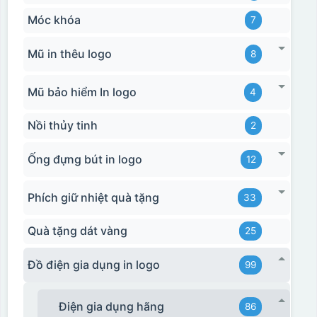
Móc khóa
7
Mũ in thêu logo
8
Mũ bảo hiểm In logo
4
Nồi thủy tinh
2
Ống đựng bút in logo
12
Phích giữ nhiệt quà tặng
33
Quà tặng dát vàng
25
Đồ điện gia dụng in logo
99
Điện gia dụng hãng
86