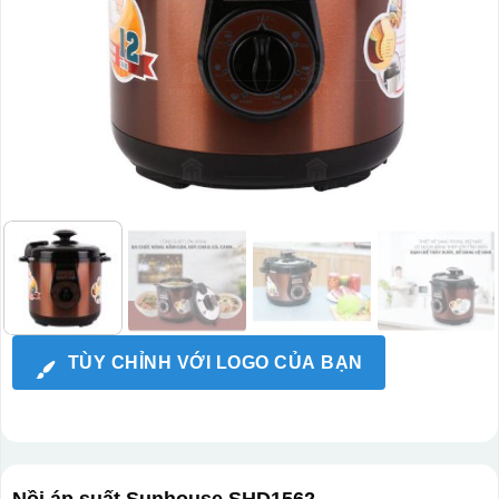
TÙY CHỈNH VỚI LOGO CỦA BẠN
Nồi áp suất Sunhouse SHD1562