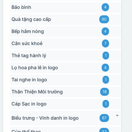
Bảo bình
4
Quà tặng cao cấp
90
Bếp hâm nóng
4
Cân sức khoẻ
7
Thẻ tag hành lý
1
Lọ hoa pha lê in logo
4
Tai nghe in logo
1
Thân Thiện Môi trường
18
Cáp Sạc in logo
1
Biểu trưng - Vinh danh in logo
67
Cúp thể thao
32