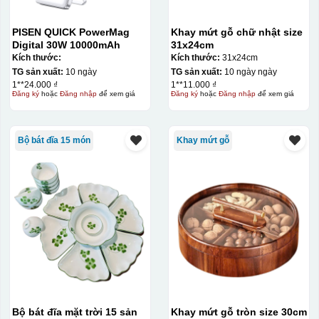
PISEN QUICK PowerMag
Khay mứt gỗ chữ nhật size
Digital 30W 10000mAh
31x24cm
Kích thước:
Kích thước:
31x24cm
TG sản xuất:
10 ngày
TG sản xuất:
10 ngày ngày
1**24.000 ₫
1**11.000 ₫
Đăng ký
hoặc
Đăng nhập
để xem giá
Đăng ký
hoặc
Đăng nhập
để xem giá
Bộ bát đĩa 15 món
Khay mứt gỗ
Bộ bát đĩa mặt trời 15 sản
Khay mứt gỗ tròn size 30cm