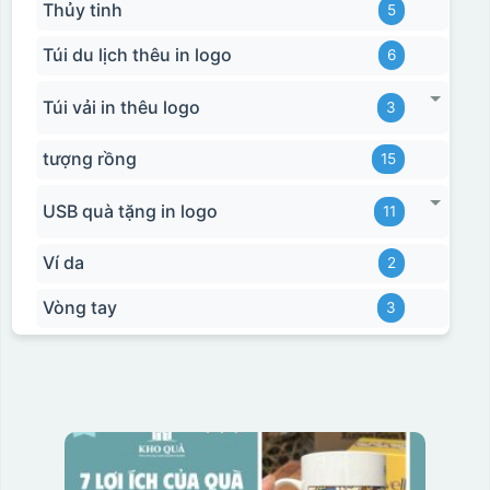
Thủy tinh
5
Túi du lịch thêu in logo
6
Túi vải in thêu logo
3
tượng rồng
15
USB quà tặng in logo
11
Ví da
2
Vòng tay
3