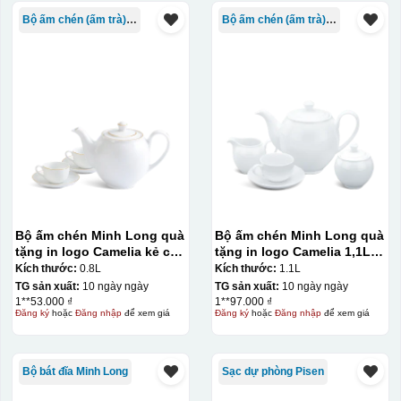
Bộ ấm chén (ấm trà) in logo
Bộ ấm chén (ấm trà) in logo
Bộ ấm chén Minh Long quà
Bộ ấm chén Minh Long quà
tặng in logo Camelia kẻ chỉ
tặng in logo Camelia 1,1L
vàng 800ml KQ-ACML14
KQ-ACML12
Kích thước:
0.8L
Kích thước:
1.1L
TG sản xuất:
10 ngày ngày
TG sản xuất:
10 ngày ngày
1**53.000 ₫
1**97.000 ₫
Đăng ký
hoặc
Đăng nhập
để xem giá
Đăng ký
hoặc
Đăng nhập
để xem giá
Bộ bát đĩa Minh Long
Sạc dự phòng Pisen