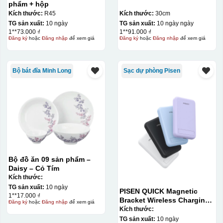
phẩm + hộp
Kích thước:
R45
Kích thước:
30cm
TG sản xuất:
10 ngày
TG sản xuất:
10 ngày ngày
1**73.000 ₫
1**91.000 ₫
Đăng ký
hoặc
Đăng nhập
để xem giá
Đăng ký
hoặc
Đăng nhập
để xem giá
Bộ bát đĩa Minh Long
Sạc dự phòng Pisen
Bộ đồ ăn 09 sản phẩm –
Daisy – Cỏ Tím
Kích thước:
TG sản xuất:
10 ngày
PISEN QUICK Magnetic
1**17.000 ₫
Bracket Wireless Charging
Đăng ký
hoặc
Đăng nhập
để xem giá
Power Bank PD296C-1
Kích thước:
10000 (20W) (LS-
TG sản xuất:
10 ngày