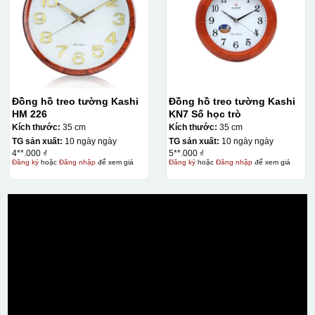
Đồng hồ treo tường Kashi
Đồng hồ treo tường Kashi
HM 226
KN7 Số học trò
Kích thước:
35 cm
Kích thước:
35 cm
TG sản xuất:
10 ngày ngày
TG sản xuất:
10 ngày ngày
4**.000 ₫
5**.000 ₫
Đăng ký
hoặc
Đăng nhập
để xem giá
Đăng ký
hoặc
Đăng nhập
để xem giá