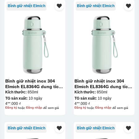
Bình giữ nhiệt Elmich
Bình giữ nhiệt Elmich
Bình giữ nhiệt inox 304
Bình giữ nhiệt inox 304
Elmich EL8364G dung tích
Elmich EL8364G dung tích
850ml
850ml
Kích thước:
850ml
Kích thước:
850ml
TG sản xuất:
10 ngày
TG sản xuất:
10 ngày
4**.000 ₫
4**.000 ₫
Đăng ký
hoặc
Đăng nhập
để xem giá
Đăng ký
hoặc
Đăng nhập
để xem giá
Bình giữ nhiệt Elmich
Bình giữ nhiệt Elmich