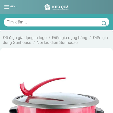
Skip
MENU
to
content
Tìm
kiếm:
Đồ điện gia dụng in logo
/
Điện gia dụng hãng
/
Điện gia
dụng Sunhouse
/
Nồi lẩu điện Sunhouse