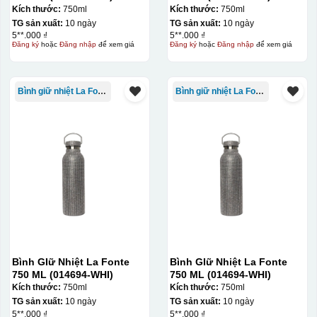
quy trình chuẩn bị kỹ lưỡng và chi phí setup ban đầu
Kích thước:
750ml
Kích thước:
750ml
tương đối cao.
TG sản xuất:
10 ngày
TG sản xuất:
10 ngày
5**.000 ₫
5**.000 ₫
Đăng ký
hoặc
Đăng nhập
để xem giá
Đăng ký
hoặc
Đăng nhập
để xem giá
Bình giữ nhiệt La Fonte
Bình giữ nhiệt La Fonte
Bình GIữ Nhiệt La Fonte
Bình GIữ Nhiệt La Fonte
750 ML (014694-WHI)
750 ML (014694-WHI)
Kích thước:
750ml
Kích thước:
750ml
TG sản xuất:
10 ngày
TG sản xuất:
10 ngày
5**.000 ₫
5**.000 ₫