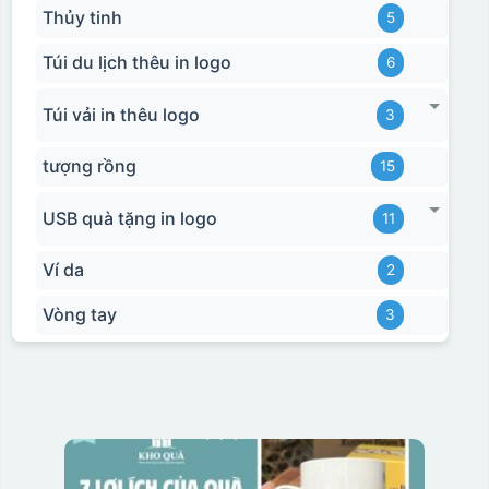
Thủy tinh
5
Túi du lịch thêu in logo
6
Túi vải in thêu logo
3
tượng rồng
15
USB quà tặng in logo
11
Ví da
2
Vòng tay
3