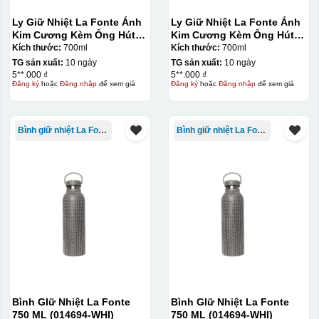
Ly Giữ Nhiệt La Fonte Ánh
Ly Giữ Nhiệt La Fonte Ánh
Kim Cương Kèm Ống Hút-
Kim Cương Kèm Ống Hút-
700 ml-014687-GOL
700 ml-014687-GOL
Kích thước:
700ml
Kích thước:
700ml
TG sản xuất:
10 ngày
TG sản xuất:
10 ngày
5**.000 ₫
5**.000 ₫
Đăng ký
hoặc
Đăng nhập
để xem giá
Đăng ký
hoặc
Đăng nhập
để xem giá
Kiểu in:
Bình giữ nhiệt La Fonte
Bình giữ nhiệt La Fonte
In lưới
In lưới (silk screen printing) trong ngành quà tặng là kỹ
thuật in ấn sử dụng một tấm lưới được phủ hóa chất cảm
quang, trong đó hình ảnh cần in được phơi sáng tạo
thành khuôn. Mực in được đẩy qua các lỗ nhỏ trên lưới
bằng một thanh gạt (squeegee) để in lên bề mặt sản
phẩm như ly, cốc, bút, móc khóa hay các vật phẩm quà
tặng khác. Kỹ thuật này cho phép in được nhiều màu sắc
khác nhau, độ bền cao, có thể in trên nhiều chất liệu và
Bình GIữ Nhiệt La Fonte
Bình GIữ Nhiệt La Fonte
phù hợp cho sản xuất số lượng lớn, tuy nhiên đòi hỏi
750 ML (014694-WHI)
750 ML (014694-WHI)