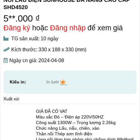
SHD4520
5**.000 ₫
Đăng ký
hoặc
Đăng nhập
để xem giá
TG sản xuất: 10 ngày
Kích thước: 330 x 188 x 330 (mm)
Ngày cn giá: 2024-04-08
Kiểu in:
In lưới
Xuất xứ:
GIÁ ĐÃ CÓ VAT
Màu sắc Đỏ – Điện áp 220V/50HZ
Công suất 1300W – Trọng lượng 2.26kg
Chức năng Lẩu, nấu, chiên, xào
Thân nồi Thép sơn tĩnh điện
Lòng nồi Hợp kim nhôm phủ chống dính Whitford