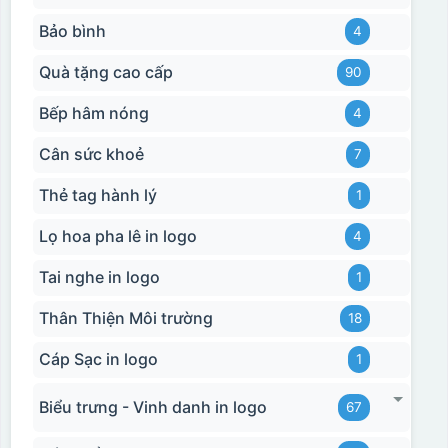
Bảo bình
4
Quà tặng cao cấp
90
Bếp hâm nóng
4
Cân sức khoẻ
7
Thẻ tag hành lý
1
Lọ hoa pha lê in logo
4
Tai nghe in logo
1
Thân Thiện Môi trường
18
Cáp Sạc in logo
1
Biểu trưng - Vinh danh in logo
67