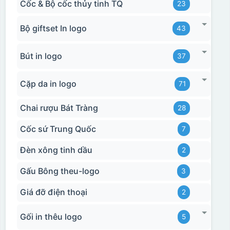
Cốc & Bộ cốc thủy tinh TQ
23
Bộ giftset In logo
43
Bút in logo
37
Cặp da in logo
71
Chai rượu Bát Tràng
28
Cốc sứ Trung Quốc
7
Đèn xông tinh dầu
2
Gấu Bông theu-logo
3
Giá đỡ điện thoại
2
Gối in thêu logo
5