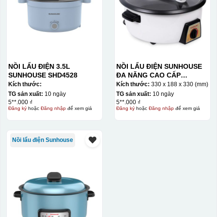
NỒI LẨU ĐIỆN 3.5L
NỒI LẨU ĐIỆN SUNHOUSE
SUNHOUSE SHD4528
ĐA NĂNG CAO CẤP
SHD4521
Kích thước:
Kích thước:
330 x 188 x 330 (mm)
TG sản xuất:
10 ngày
TG sản xuất:
10 ngày
5**.000 ₫
5**.000 ₫
Đăng ký
hoặc
Đăng nhập
để xem giá
Đăng ký
hoặc
Đăng nhập
để xem giá
Nồi lẩu điện Sunhouse