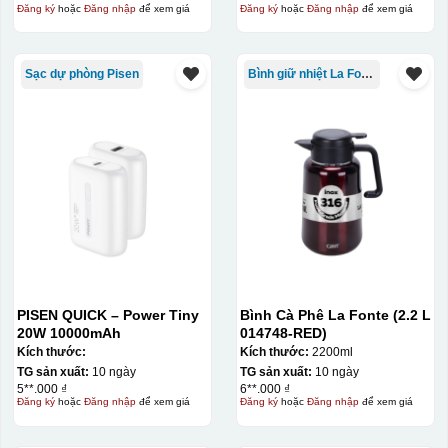
Đăng ký
hoặc
Đăng nhập
để xem giá
Đăng ký
hoặc
Đăng nhập
để xem giá
Sạc dự phòng Pisen
Bình giữ nhiệt La Fonte
PISEN QUICK – Power Tiny
Bình Cà Phê La Fonte (2.2 L
20W 10000mAh
014748-RED)
Kích thước:
Kích thước:
2200ml
TG sản xuất:
10 ngày
TG sản xuất:
10 ngày
5**.000 ₫
6**.000 ₫
Đăng ký
hoặc
Đăng nhập
để xem giá
Đăng ký
hoặc
Đăng nhập
để xem giá