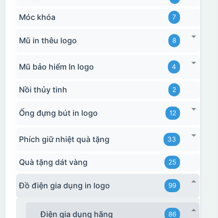
Móc khóa
7
Mũ in thêu logo
8
Mũ bảo hiểm In logo
4
Nồi thủy tinh
2
Ống đựng bút in logo
12
Phích giữ nhiệt quà tặng
33
Quà tặng dát vàng
25
Đồ điện gia dụng in logo
99
Điện gia dụng hãng
86