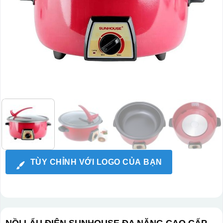
TÙY CHỈNH VỚI LOGO CỦA BẠN
NỒI LẨU ĐIỆN SUNHOUSE ĐA NĂNG CAO CẤP