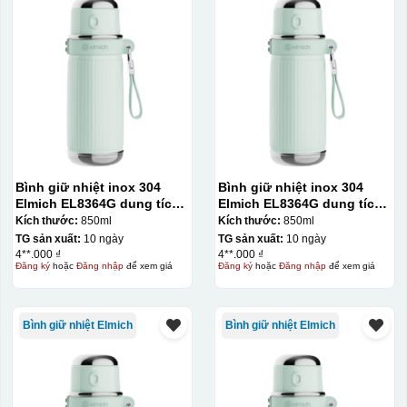
Bình giữ nhiệt inox 304
Bình giữ nhiệt inox 304
Elmich EL8364G dung tích
Elmich EL8364G dung tích
850ml
850ml
Kích thước:
850ml
Kích thước:
850ml
TG sản xuất:
10 ngày
TG sản xuất:
10 ngày
4**.000 ₫
4**.000 ₫
Đăng ký
hoặc
Đăng nhập
để xem giá
Đăng ký
hoặc
Đăng nhập
để xem giá
Bình giữ nhiệt Elmich
Bình giữ nhiệt Elmich