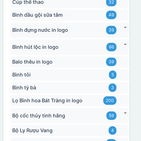
Cúp thể thao
32
Bình dầu gội sữa tắm
49
Bình đựng nước in logo
39
Bình hút lộc in logo
66
Balo thêu in logo
39
Bình tỏi
5
Bình tỳ bà
3
Lọ Bình hoa Bát Tràng in logo
200
Bộ cốc thủy tinh hãng
59
Bộ Ly Rượu Vang
4