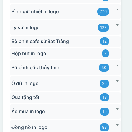
Bình giữ nhiệt in logo
276
Ly sứ in logo
127
Bộ phin cafe sứ Bát Tràng
12
Hộp bút in logo
2
Bộ bình cốc thủy tinh
30
Ô dù in logo
25
Quà tặng tết
18
Áo mưa in logo
15
Đồng hồ in logo
88