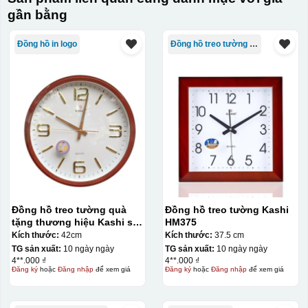
In UV
gần bằng
In UV trên quà tặng là kỹ thuật sử dụng mực đặc biệt
được chiếu tia cực tím để đóng rắn ngay sau khi in, cho
Đồng hồ in logo
Đồng hồ treo tường Kashi
phép in được trên nhiều chất liệu như nhựa, kim loại,
thủy tinh với độ bền cao và màu sắc tươi sáng. Ưu điểm
của phương pháp này là khô nhanh, thân thiện môi
trường, độ bám dính tốt và có thể tạo các hiệu ứng nổi
3D, phù hợp cho các sản phẩm quà tặng như bút, móc
khóa, USB hay ly cốc cao cấp.
Chất liệu:
Nhựa
Đồng hồ treo tường quà
Đồng hồ treo tường Kashi
tặng thương hiệu Kashi số
HM375
cọc 42cm KQ-DH21
Kích thước:
42cm
Kích thước:
37.5 cm
TG sản xuất:
10 ngày ngày
TG sản xuất:
10 ngày ngày
4**.000 ₫
4**.000 ₫
Đăng ký
hoặc
Đăng nhập
để xem giá
Đăng ký
hoặc
Đăng nhập
để xem giá