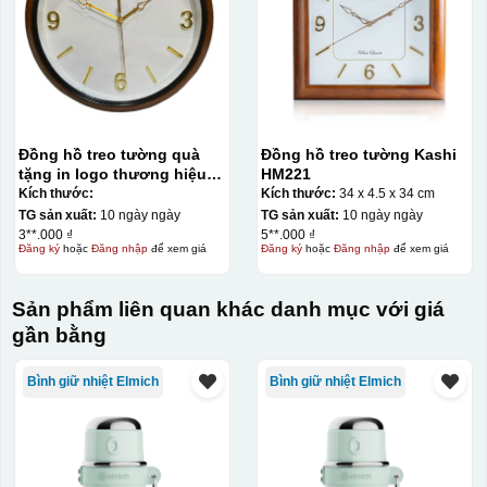
Đồng hồ treo tường quà
Đồng hồ treo tường Kashi
tặng in logo thương hiệu
HM221
Kashi 32cm KQ-DH14
Kích thước:
Kích thước:
34 x 4.5 x 34 cm
TG sản xuất:
10 ngày ngày
TG sản xuất:
10 ngày ngày
3**.000 ₫
5**.000 ₫
Đăng ký
hoặc
Đăng nhập
để xem giá
Đăng ký
hoặc
Đăng nhập
để xem giá
Sản phẩm liên quan khác danh mục với giá
gần bằng
Bình giữ nhiệt Elmich
Bình giữ nhiệt Elmich