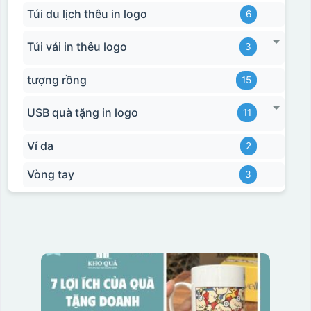
Túi du lịch thêu in logo
6
Túi vải in thêu logo
3
tượng rồng
15
USB quà tặng in logo
11
Ví da
2
Vòng tay
3