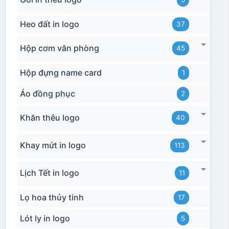
Heo đất in logo
37
Hộp cơm văn phòng
45
Hộp đựng name card
1
Áo đồng phục
2
Khăn thêu logo
40
Khay mứt in logo
113
Lịch Tết in logo
11
Lọ hoa thủy tinh
17
Lót ly in logo
5