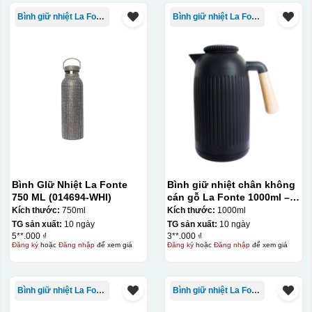
Bình giữ nhiệt La Fonte
Bình giữ nhiệt La Fonte
Bình GIữ Nhiệt La Fonte
Bình giữ nhiệt chân không
750 ML (014694-WHI)
cán gỗ La Fonte 1000ml –
011679
Kích thước:
750ml
Kích thước:
1000ml
TG sản xuất:
10 ngày
TG sản xuất:
10 ngày
5**.000 ₫
3**.000 ₫
Đăng ký
hoặc
Đăng nhập
để xem giá
Đăng ký
hoặc
Đăng nhập
để xem giá
Bình giữ nhiệt La Fonte
Bình giữ nhiệt La Fonte