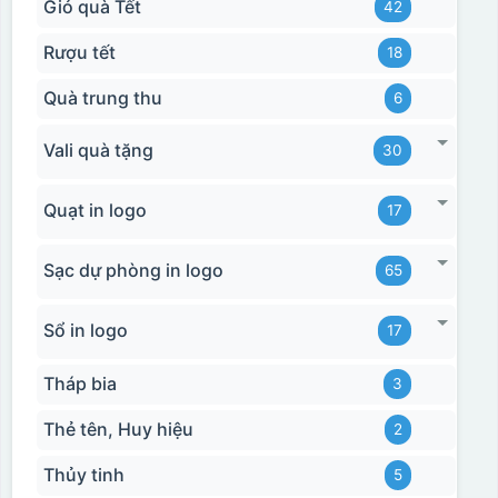
Giỏ quà Tết
42
Rượu tết
18
Quà trung thu
6
Vali quà tặng
30
Quạt in logo
17
Sạc dự phòng in logo
65
Sổ in logo
17
Tháp bia
3
Thẻ tên, Huy hiệu
2
Thủy tinh
5