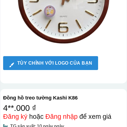
TÙY CHỈNH VỚI LOGO CỦA BẠN
Đồng hồ treo tường Kashi K86
4**.000 ₫
Đăng ký
hoặc
Đăng nhập
để xem giá
TG sản xuất: 10 ngày ngày