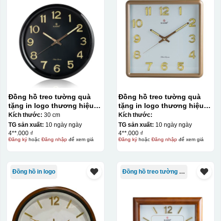
Đồng hồ treo tường quà
Đồng hồ treo tường quà
tặng in logo thương hiệu
tặng in logo thương hiệu
Kashi tròn KQ-DH18
Kashi vuông KQ-DH17
Kích thước:
30 cm
Kích thước:
TG sản xuất:
10 ngày ngày
TG sản xuất:
10 ngày ngày
4**.000 ₫
4**.000 ₫
Đăng ký
hoặc
Đăng nhập
để xem giá
Đăng ký
hoặc
Đăng nhập
để xem giá
Đồng hồ in logo
Đồng hồ treo tường Kashi