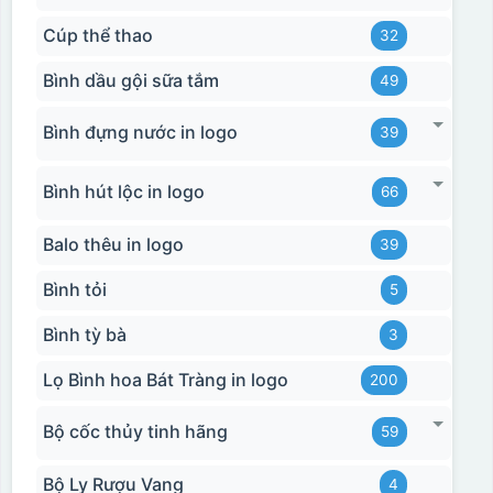
Cúp thể thao
32
Bình dầu gội sữa tắm
49
Bình đựng nước in logo
39
Bình hút lộc in logo
66
Balo thêu in logo
39
Bình tỏi
5
Bình tỳ bà
3
Lọ Bình hoa Bát Tràng in logo
200
Bộ cốc thủy tinh hãng
59
Bộ Ly Rượu Vang
4