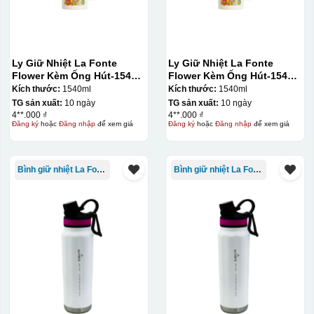
Ly Giữ Nhiệt La Fonte
Ly Giữ Nhiệt La Fonte
Flower Kèm Ống Hút-1540
Flower Kèm Ống Hút-1540
ml-014786
ml-014786
Kích thước:
1540ml
Kích thước:
1540ml
TG sản xuất:
10 ngày
TG sản xuất:
10 ngày
4**.000 ₫
4**.000 ₫
Đăng ký
hoặc
Đăng nhập
để xem giá
Đăng ký
hoặc
Đăng nhập
để xem giá
Bình giữ nhiệt La Fonte
Bình giữ nhiệt La Fonte