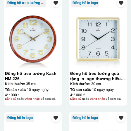
Đồng hồ treo tường Kashi
Đồng hồ in logo
Đồng hồ treo tường Kashi
Đồng hồ treo tường quà
HM 226
tặng in logo thương hiệu
Kashi 30cm KQ-DH19
Kích thước:
35 cm
Kích thước:
30 cm
TG sản xuất:
10 ngày ngày
TG sản xuất:
10 ngày ngày
4**.000 ₫
4**.000 ₫
Đăng ký
hoặc
Đăng nhập
để xem giá
Đăng ký
hoặc
Đăng nhập
để xem giá
Đồng hồ in logo
Đồng hồ in logo