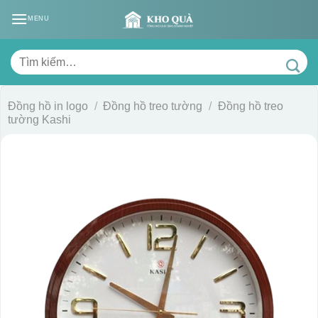
Skip
MENU
to
content
Tìm
kiếm:
Đồng hồ in logo
/
Đồng hồ treo tường
/
Đồng hồ treo
tường Kashi