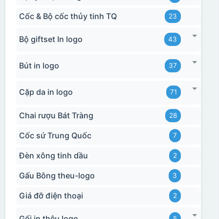
Cốc & Bộ cốc thủy tinh TQ
23
Bộ giftset In logo
43
Bút in logo
37
Cặp da in logo
71
Chai rượu Bát Tràng
28
Cốc sứ Trung Quốc
7
Đèn xông tinh dầu
2
Gấu Bông theu-logo
3
Giá đỡ điện thoại
2
Gối in thêu logo
5