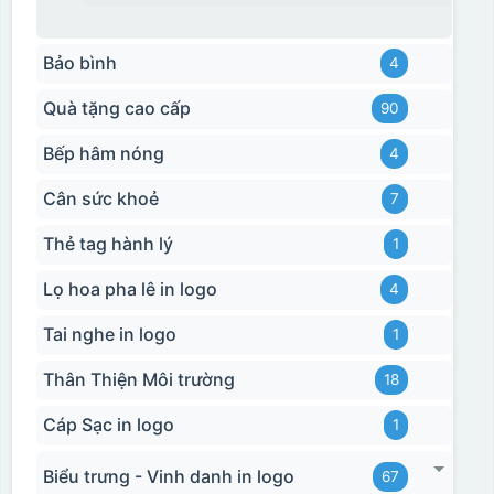
Bảo bình
4
Quà tặng cao cấp
90
Bếp hâm nóng
4
Cân sức khoẻ
7
Thẻ tag hành lý
1
Lọ hoa pha lê in logo
4
Tai nghe in logo
1
Thân Thiện Môi trường
18
Cáp Sạc in logo
1
Biểu trưng - Vinh danh in logo
67