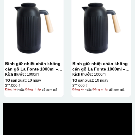
Bình giữ nhiệt chân không
Bình giữ nhiệt chân không
cán gỗ La Fonte 1000ml –
cán gỗ La Fonte 1000ml –
011679
011679
Kích thước:
1000ml
Kích thước:
1000ml
TG sản xuất:
10 ngày
TG sản xuất:
10 ngày
3**.000 ₫
3**.000 ₫
Đăng ký
hoặc
Đăng nhập
để xem giá
Đăng ký
hoặc
Đăng nhập
để xem giá