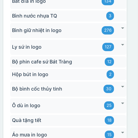
Bát đĩa in logo
134
Bình nước nhựa TQ
3
Bình giữ nhiệt in logo
276
Ly sứ in logo
127
Bộ phin cafe sứ Bát Tràng
12
Hộp bút in logo
2
Bộ bình cốc thủy tinh
30
Ô dù in logo
25
Quà tặng tết
18
Áo mưa in logo
15