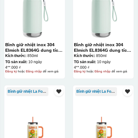
Bình giữ nhiệt inox 304
Bình giữ nhiệt inox 304
Elmich EL8364G dung tích
Elmich EL8364G dung tích
850ml
850ml
Kích thước:
850ml
Kích thước:
850ml
TG sản xuất:
10 ngày
TG sản xuất:
10 ngày
4**.000 ₫
4**.000 ₫
Đăng ký
hoặc
Đăng nhập
để xem giá
Đăng ký
hoặc
Đăng nhập
để xem giá
Bình giữ nhiệt La Fonte
Bình giữ nhiệt La Fonte