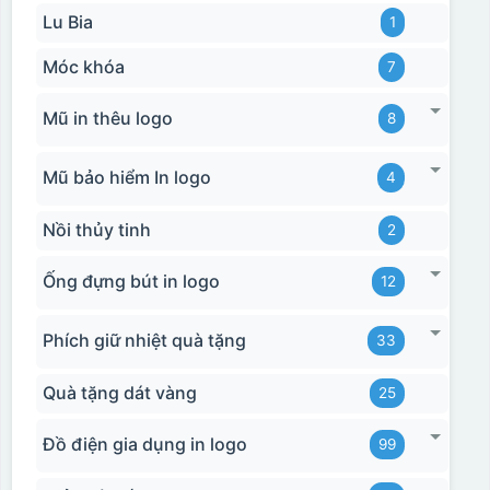
Lu Bia
1
Móc khóa
7
Mũ in thêu logo
8
Mũ bảo hiểm In logo
4
Nồi thủy tinh
2
Ống đựng bút in logo
12
Phích giữ nhiệt quà tặng
33
Quà tặng dát vàng
25
Đồ điện gia dụng in logo
99