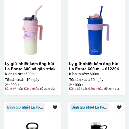
Thợ đang căn chỉnh dán decal lên bát cơm
Ly giữ nhiệt kèm ống hút
Ly giữ nhiệt kèm ống hút
La Fonte 600 ml gắn sticker
La Fonte 600 ml – 012294
– 012294
Kích thước:
600ml
Kích thước:
600ml
TG sản xuất:
10 ngày
TG sản xuất:
10 ngày
2**.000 ₫
2**.000 ₫
Đăng ký
hoặc
Đăng nhập
để xem giá
Đăng ký
hoặc
Đăng nhập
để xem giá
Bình giữ nhiệt La Fonte
Bình giữ nhiệt La Fonte