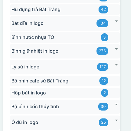
Hũ đựng trà Bát Tràng
42
Bát đĩa in logo
134
Bình nước nhựa TQ
3
Bình giữ nhiệt in logo
276
Ly sứ in logo
127
Bộ phin cafe sứ Bát Tràng
12
Hộp bút in logo
2
Bộ bình cốc thủy tinh
30
Ô dù in logo
25