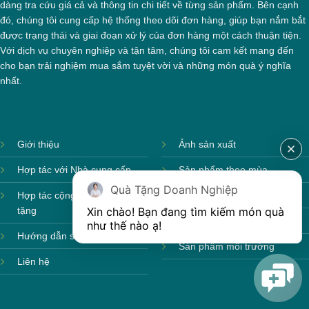
dàng tra cứu giá cả và thông tin chi tiết về từng sản phẩm. Bên cạnh
đó, chúng tôi cung cấp hệ thống theo dõi đơn hàng, giúp bạn nắm bắt
được trạng thái và giai đoạn xử lý của đơn hàng một cách thuận tiện.
Với dịch vụ chuyên nghiệp và tận tâm, chúng tôi cam kết mang đến
cho bạn trải nghiệm mua sắm tuyệt vời và những món quà ý nghĩa
nhất.
Giới thiệu
Ảnh sản xuất
Hợp tác với Nhà cung cấp
Sản phẩm theo mùa
Quà Tặng Doanh Nghiệp
Hợp tác cộng tác viên quà
Sản phẩm sẵn hàng
Xin chào! Bạn đang tìm kiếm món quà 
tặng
Sản phẩm mới
như thế nào ạ! 
Hướng dẫn sử dụng
Hộp xi bình giữ nhiệt
Sản phẩm môi trường
Liên hệ