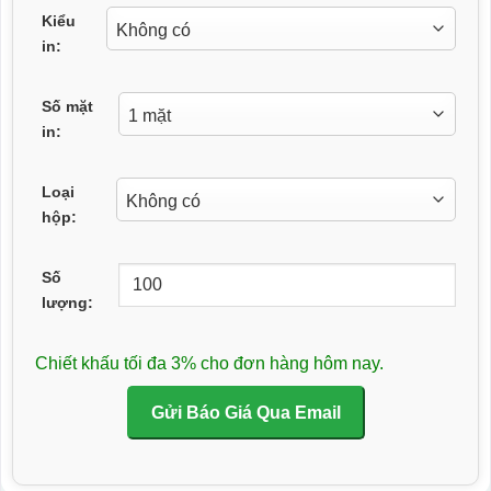
Kiểu
in:
Số mặt
in:
Loại
hộp:
Số
lượng:
Chiết khấu tối đa 3% cho đơn hàng hôm nay.
Gửi Báo Giá Qua Email