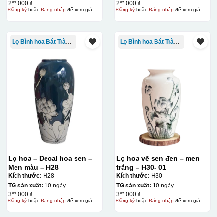
2**.000 ₫
2**.000 ₫
Đăng ký
hoặc
Đăng nhập
để xem giá
Đăng ký
hoặc
Đăng nhập
để xem giá
Lọ Bình hoa Bát Tràng in logo
Lọ Bình hoa Bát Tràng in logo
Decal được in xong, sẽ có 1 nền vàng phía dưới
Lọ hoa – Decal hoa sen –
Lọ hoa vẽ sen đen – men
Men màu – H28
trắng – H30- 01
Kích thước:
H28
Kích thước:
H30
TG sản xuất:
10 ngày
TG sản xuất:
10 ngày
3**.000 ₫
3**.000 ₫
Đăng ký
hoặc
Đăng nhập
để xem giá
Đăng ký
hoặc
Đăng nhập
để xem giá