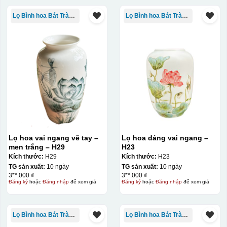
Lọ Bình hoa Bát Tràng in logo
Lọ Bình hoa Bát Tràng in logo
Lọ hoa vai ngang vẽ tay –
Lọ hoa dáng vai ngang –
men trắng – H29
H23
Đây là giấy decal đã in xong, đang chờ khô để cắt dán
Kích thước:
H29
Kích thước:
H23
lên gốm sứ
TG sản xuất:
10 ngày
TG sản xuất:
10 ngày
3**.000 ₫
3**.000 ₫
Đăng ký
hoặc
Đăng nhập
để xem giá
Đăng ký
hoặc
Đăng nhập
để xem giá
Bước 2: Dán decal lên gốm sứ
Để dán decal lên gốm
sứ, thợ sẽ cắt thủ công các miếng logo ra, sau đó thấp
nước và trượt nhẹ lên gốm sứ để tem decal dính tạm lên
Lọ Bình hoa Bát Tràng in logo
Lọ Bình hoa Bát Tràng in logo