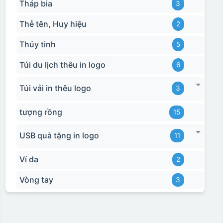
Tháp bia
3
Thẻ tên, Huy hiệu
2
Thủy tinh
5
Túi du lịch thêu in logo
6
Túi vải in thêu logo
3
tượng rồng
15
USB quà tặng in logo
11
Ví da
2
Vòng tay
3