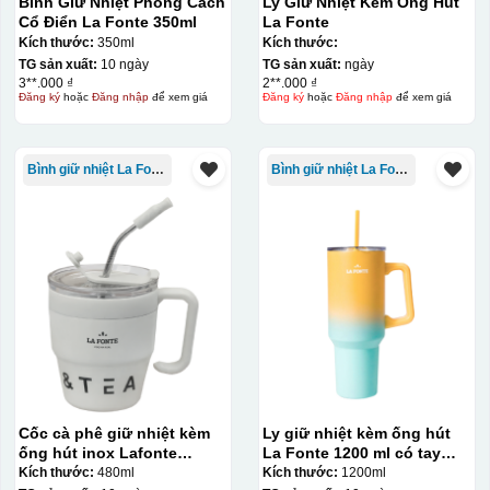
Bình Giữ Nhiệt Phong Cách
Ly Giữ Nhiệt Kèm Ống Hút
trên gốm sứ
Cổ Điển La Fonte 350ml
La Fonte
Kích thước:
350ml
Kích thước:
Ưu điểm
Nhược điểm
TG sản xuất:
10 ngày
TG sản xuất:
ngày
3**.000 ₫
2**.000 ₫
Đăng ký
hoặc
Đăng nhập
để xem giá
Đăng ký
hoặc
Đăng nhập
để xem giá
Độ bám dính lên bề
mặt vật liệu rất tốt,
không phai theo thời
Bình giữ nhiệt La Fonte
Bình giữ nhiệt La Fonte
gian
Không thể tẩy xoá
được nếu in sai,
Thông tin, hình ảnh in
hoặc rất khó khắn
trên chất liệu decal
về tẩy xoá
đẹp, sắc nét, không
bị lem
Khó khăn trong việc
in 1 số màu: Màu
hồng cánh sen,
Màu tím
Chất liệu in decal
Khó khăn trong việc
phong phú, dễ dàng
Cốc cà phê giữ nhiệt kèm
Ly giữ nhiệt kèm ống hút
in chuyển màu (dễ
lựa chọn chất liệu
ống hút inox Lafonte
La Fonte 1200 ml có tay
trong việc in đơn
phù hợp với nhu cầu.
480ML – 012782
cầm – 012317
sắc)
Kích thước:
480ml
Kích thước:
1200ml