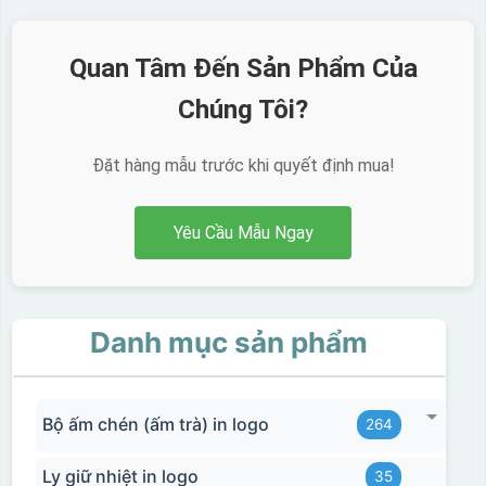
Quan Tâm Đến Sản Phẩm Của
Chúng Tôi?
Đặt hàng mẫu trước khi quyết định mua!
Yêu Cầu Mẫu Ngay
Danh mục sản phẩm
Bộ ấm chén (ấm trà) in logo
264
Hộp xi ly sứ
Ly giữ nhiệt in logo
35