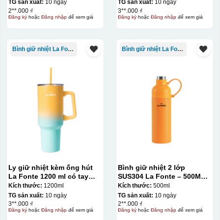
TG sản xuất:
10 ngày
TG sản xuất:
10 ngày
2**.000 ₫
3**.000 ₫
Đăng ký
hoặc
Đăng nhập
để xem giá
Đăng ký
hoặc
Đăng nhập
để xem giá
Dán được lên nhiều
bề mặt, phẳng và
cong
Bình giữ nhiệt La Fonte
Bình giữ nhiệt La Fonte
Kiểu hộp:
Hộp xi lót lụa
Hộp xi ấm chén
Ly giữ nhiệt kèm ống hút
Bình giữ nhiệt 2 lớp
La Fonte 1200 ml có tay
SUS304 La Fonte – 500ML –
cầm – 012317
012737
Kích thước:
1200ml
Kích thước:
500ml
TG sản xuất:
10 ngày
TG sản xuất:
10 ngày
3**.000 ₫
2**.000 ₫
Đăng ký
hoặc
Đăng nhập
để xem giá
Đăng ký
hoặc
Đăng nhập
để xem giá