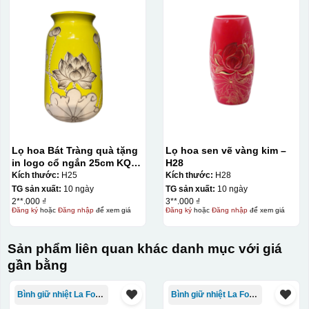
đó bằng nước. Người thợ sẽ căn chỉnh bằng mắt thường
cho vị trí logo cân đối phù hợp, sau đó dùng miếng nhựa
gạt hết nước phía dưới ra
Lọ hoa Bát Tràng quà tặng
Lọ hoa sen vẽ vàng kim –
in logo cổ ngắn 25cm KQ-
H28
LH02
Kích thước:
H25
Kích thước:
H28
TG sản xuất:
10 ngày
TG sản xuất:
10 ngày
2**.000 ₫
3**.000 ₫
Đăng ký
hoặc
Đăng nhập
để xem giá
Đăng ký
hoặc
Đăng nhập
để xem giá
Sản phẩm liên quan khác danh mục với giá
gần bằng
Bình giữ nhiệt La Fonte
Bình giữ nhiệt La Fonte