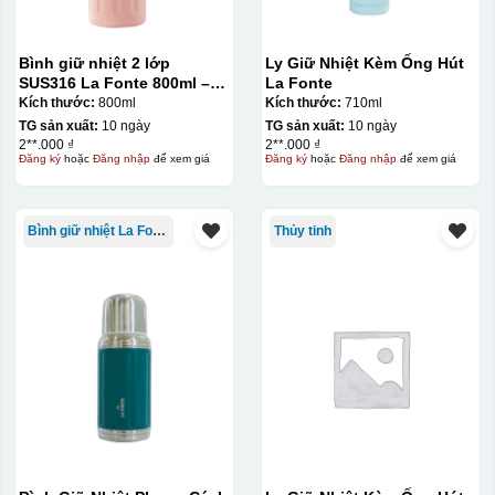
nung ở nhiệt độ 700-800 độ C
Deacl có 1 nền màu
vàng, khi in ở nhiệt cao, nền đó sẽ cháy và biến mất để
Bình giữ nhiệt 2 lớp
Ly Giữ Nhiệt Kèm Ống Hút
lại mực in logo dính chết lên gốm sứ [gallery link="file"
SUS316 La Fonte 800ml –
La Fonte
012720
Kích thước:
800ml
Kích thước:
710ml
size="full" ids="29792,29791,29790"]
TG sản xuất:
10 ngày
TG sản xuất:
10 ngày
2**.000 ₫
2**.000 ₫
Đăng ký
hoặc
Đăng nhập
để xem giá
Đăng ký
hoặc
Đăng nhập
để xem giá
Bình giữ nhiệt La Fonte
Thủy tinh
Ưu, nhược điểm của in Decal trượt nước