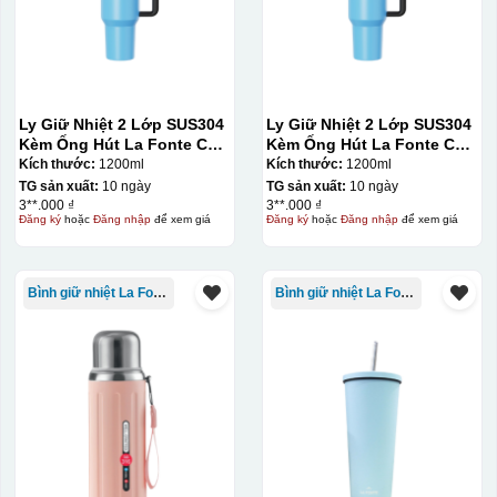
Ly Giữ Nhiệt 2 Lớp SUS304
Ly Giữ Nhiệt 2 Lớp SUS304
Kèm Ống Hút La Fonte Có
Kèm Ống Hút La Fonte Có
Tay Cầm 1200ml
Tay Cầm 1200ml
Kích thước:
1200ml
Kích thước:
1200ml
TG sản xuất:
10 ngày
TG sản xuất:
10 ngày
3**.000 ₫
3**.000 ₫
Đăng ký
hoặc
Đăng nhập
để xem giá
Đăng ký
hoặc
Đăng nhập
để xem giá
Bình giữ nhiệt La Fonte
Bình giữ nhiệt La Fonte
Bước 3: Xếp sản phẩm sau khi dán vào lò nung và