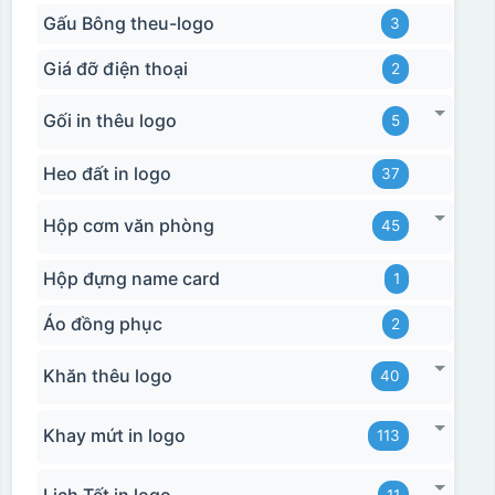
Gấu Bông theu-logo
3
Giá đỡ điện thoại
2
Gối in thêu logo
5
Heo đất in logo
37
Hộp cơm văn phòng
45
Hộp đựng name card
1
Áo đồng phục
2
Khăn thêu logo
40
Khay mứt in logo
113