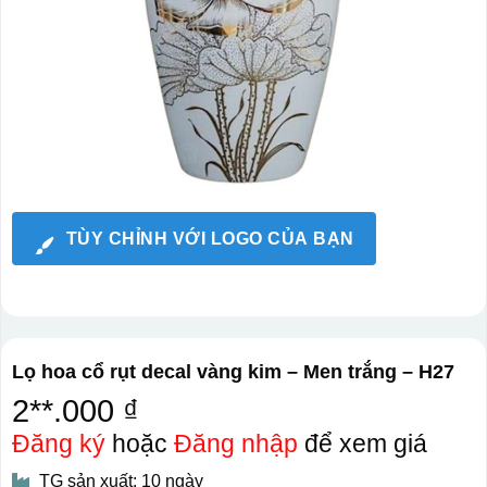
TÙY CHỈNH VỚI LOGO CỦA BẠN
Lọ hoa cổ rụt decal vàng kim – Men trắng – H27
2**.000 ₫
Đăng ký
hoặc
Đăng nhập
để xem giá
TG sản xuất: 10 ngày