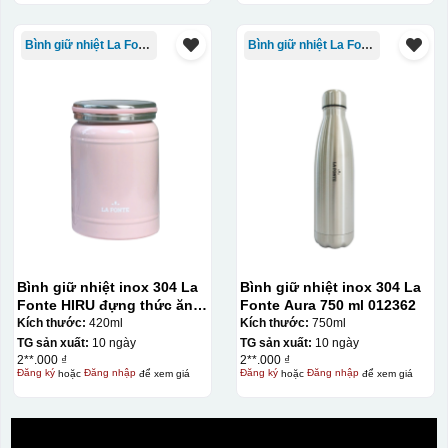
Bình giữ nhiệt La Fonte
Bình giữ nhiệt La Fonte
Bình giữ nhiệt inox 304 La
Bình giữ nhiệt inox 304 La
Fonte HIRU đựng thức ăn
Fonte Aura 750 ml 012362
420 ml – 012348
Kích thước:
420ml
Kích thước:
750ml
TG sản xuất:
10 ngày
TG sản xuất:
10 ngày
2**.000 ₫
2**.000 ₫
Đăng ký
hoặc
Đăng nhập
để xem giá
Đăng ký
hoặc
Đăng nhập
để xem giá