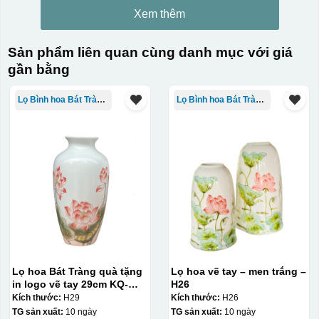
Xem thêm
Kiểu in:
Sản phẩm liên quan cùng danh mục với giá
gần bằng
In logo vàng kim
In Decal
Lọ Bình hoa Bát Tràng in logo
Lọ Bình hoa Bát Tràng in logo
IN Decal lên GỐM SỨ
Bước 1: Tạo khuôn in để tạo ra Decal Bước 2: Dán
decal lên gốm sứ Bước 3: Cho vào lò nung ở nhiệt độ
700-800 độ C
Bước 1: Tạo ra DECAL
Để tạo ra decal
trước khi dán nó lên gốm sứ, xưởng in sẽ in lên 1 loại
giấy đặc biệt, và kích thước logo được căn chỉnh theo
sản phẩm, để khi dán không bị nhỏ hoặc to quá
Lọ hoa Bát Tràng quà tặng
Lọ hoa vẽ tay – men trắng –
in logo vẽ tay 29cm KQ-
H26
LH01
Kích thước:
H29
Kích thước:
H26
TG sản xuất:
10 ngày
TG sản xuất:
10 ngày