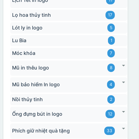
Lịch Tết in logo
11
Lọ hoa thủy tinh
17
Lót ly in logo
5
Lu Bia
1
Móc khóa
7
Mũ in thêu logo
8
Mũ bảo hiểm In logo
4
Nồi thủy tinh
2
Ống đựng bút in logo
12
Phích giữ nhiệt quà tặng
33