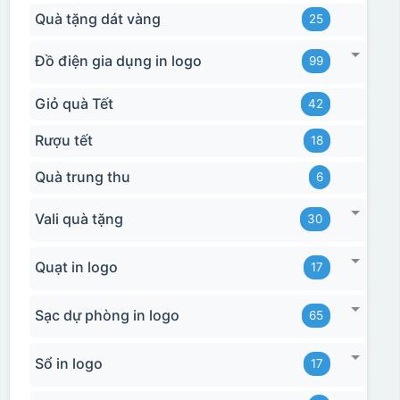
Quà tặng dát vàng
25
Đồ điện gia dụng in logo
99
Giỏ quà Tết
42
Rượu tết
18
Quà trung thu
6
Vali quà tặng
30
Quạt in logo
17
Sạc dự phòng in logo
65
Sổ in logo
17