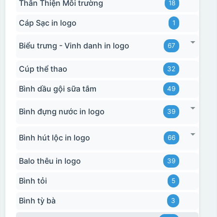
Thân Thiện Môi trường
18
Cáp Sạc in logo
1
Biểu trưng - Vinh danh in logo
67
Cúp thể thao
32
Bình dầu gội sữa tắm
49
Bình đựng nước in logo
39
Bình hút lộc in logo
66
Balo thêu in logo
39
Bình tỏi
5
Bình tỳ bà
3