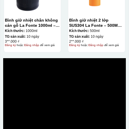
Kiểu hộp:
Hộp xi lót lụa
Bình giữ nhiệt chân không
Bình giữ nhiệt 2 lớp
Hộp xi ấm chén
cán gỗ La Fonte 1000ml –
SUS304 La Fonte – 500ML –
011679
012737
Kích thước:
1000ml
Kích thước:
500ml
TG sản xuất:
10 ngày
TG sản xuất:
10 ngày
3**.000 ₫
2**.000 ₫
Đăng ký
hoặc
Đăng nhập
để xem giá
Đăng ký
hoặc
Đăng nhập
để xem giá