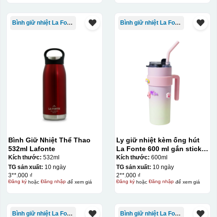
Bình giữ nhiệt La Fonte
Bình giữ nhiệt La Fonte
Bình Giữ Nhiệt Thể Thao
Ly giữ nhiệt kèm ống hút
532ml Lafonte
La Fonte 600 ml gắn sticker
– 012294
Kích thước:
532ml
Kích thước:
600ml
TG sản xuất:
10 ngày
TG sản xuất:
10 ngày
3**.000 ₫
2**.000 ₫
Đăng ký
hoặc
Đăng nhập
để xem giá
Đăng ký
hoặc
Đăng nhập
để xem giá
Bình giữ nhiệt La Fonte
Bình giữ nhiệt La Fonte