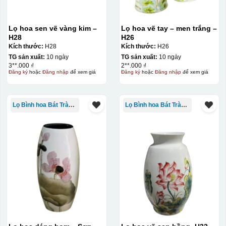
Lọ hoa sen vẽ vàng kim –
Lọ hoa vẽ tay – men trắng –
H28
H26
Kích thước:
H28
Kích thước:
H26
TG sản xuất:
10 ngày
TG sản xuất:
10 ngày
3**.000 ₫
2**.000 ₫
Đăng ký
hoặc
Đăng nhập
để xem giá
Đăng ký
hoặc
Đăng nhập
để xem giá
Decal được in xong, sẽ có 1 nền vàng phía dưới
Lọ Bình hoa Bát Tràng in logo
Lọ Bình hoa Bát Tràng in logo