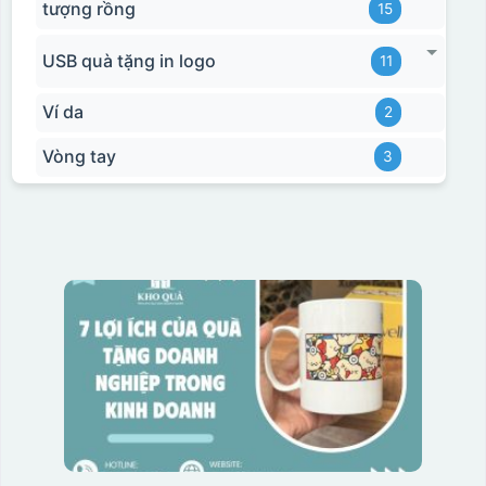
tượng rồng
15
USB quà tặng in logo
11
Ví da
2
Vòng tay
3