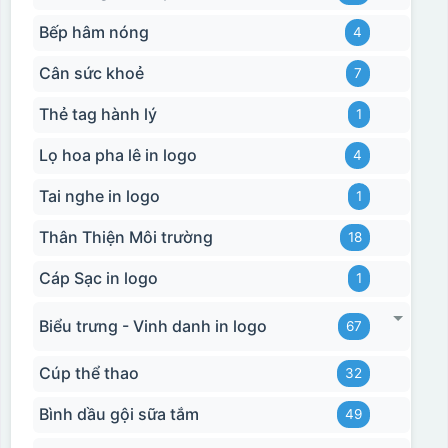
Bếp hâm nóng
4
Cân sức khoẻ
7
Thẻ tag hành lý
1
Lọ hoa pha lê in logo
4
Tai nghe in logo
1
Thân Thiện Môi trường
18
Cáp Sạc in logo
1
Biểu trưng - Vinh danh in logo
67
Cúp thể thao
32
Bình dầu gội sữa tắm
49