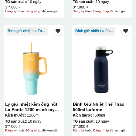
TG sản xuất:
10 ngày
TG sản xuất:
10 ngày
3**.000 ₫
3**.000 ₫
Đăng ký
hoặc
Đăng nhập
để xem giá
Đăng ký
hoặc
Đăng nhập
để xem giá
Bình giữ nhiệt La Fonte
Bình giữ nhiệt La Fonte
Chén sau khi được dán xong (chưa nung)
Ly giữ nhiệt kèm ống hút
Bình Giữ Nhiệt Thể Thao
La Fonte 1200 ml có tay
500ml Lafonte
cầm – 012317
Kích thước:
1200ml
Kích thước:
500ml
TG sản xuất:
10 ngày
TG sản xuất:
10 ngày
3**.000 ₫
3**.000 ₫
Đăng ký
hoặc
Đăng nhập
để xem giá
Đăng ký
hoặc
Đăng nhập
để xem giá