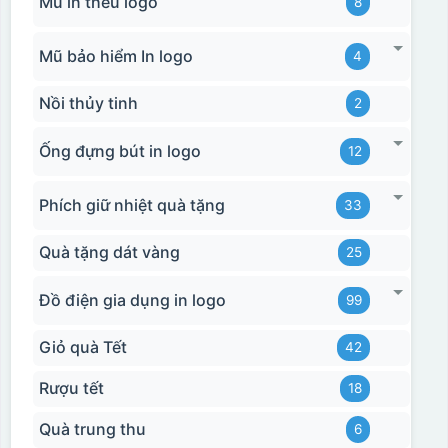
Mũ in thêu logo
8
Mũ bảo hiểm In logo
4
Nồi thủy tinh
2
Ống đựng bút in logo
12
Phích giữ nhiệt quà tặng
33
Quà tặng dát vàng
25
Đồ điện gia dụng in logo
99
Giỏ quà Tết
42
Rượu tết
18
Quà trung thu
6