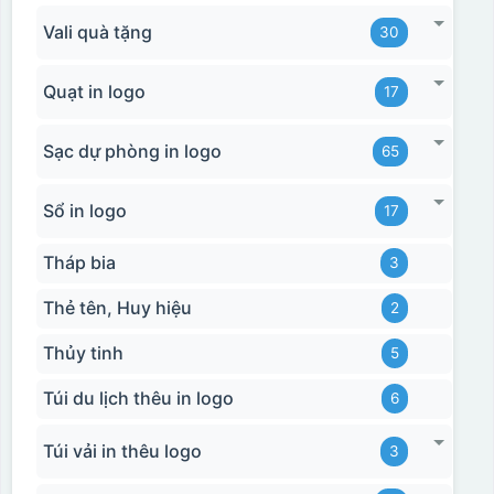
Vali quà tặng
30
Quạt in logo
17
Sạc dự phòng in logo
65
Sổ in logo
17
Tháp bia
3
Thẻ tên, Huy hiệu
2
Thủy tinh
5
Túi du lịch thêu in logo
6
Túi vải in thêu logo
3