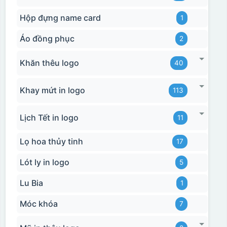
Hộp đựng name card
1
Áo đồng phục
2
Khăn thêu logo
40
Khay mứt in logo
113
Lịch Tết in logo
11
Lọ hoa thủy tinh
17
Lót ly in logo
5
Lu Bia
1
Móc khóa
7