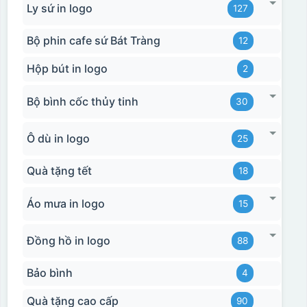
Ly sứ in logo
127
Bộ phin cafe sứ Bát Tràng
12
Hộp bút in logo
2
Bộ bình cốc thủy tinh
30
Ô dù in logo
25
Quà tặng tết
18
Hộp xi ly sứ
Áo mưa in logo
15
Đồng hồ in logo
88
Bảo bình
4
Quà tặng cao cấp
90