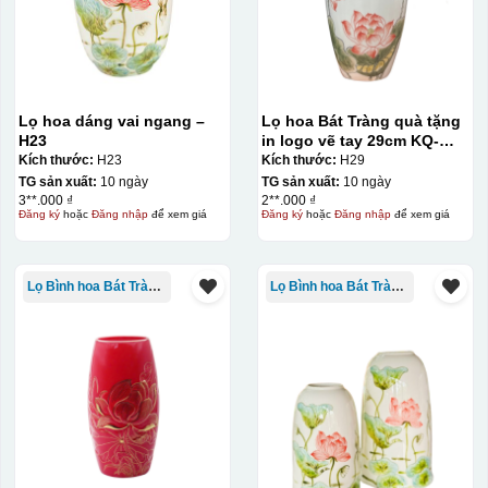
IN Decal lên GỐM SỨ
Bước 1: Tạo khuôn in để tạo ra Decal Bước 2: Dán
decal lên gốm sứ Bước 3: Cho vào lò nung ở nhiệt độ
700-800 độ C
Bước 1: Tạo ra DECAL
Để tạo ra decal
Lọ hoa dáng vai ngang –
Lọ hoa Bát Tràng quà tặng
trước khi dán nó lên gốm sứ, xưởng in sẽ in lên 1 loại
H23
in logo vẽ tay 29cm KQ-
giấy đặc biệt, và kích thước logo được căn chỉnh theo
LH01
Kích thước:
H23
Kích thước:
H29
TG sản xuất:
10 ngày
TG sản xuất:
10 ngày
sản phẩm, để khi dán không bị nhỏ hoặc to quá
3**.000 ₫
2**.000 ₫
Đăng ký
hoặc
Đăng nhập
để xem giá
Đăng ký
hoặc
Đăng nhập
để xem giá
Lọ Bình hoa Bát Tràng in logo
Lọ Bình hoa Bát Tràng in logo