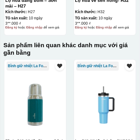
Lọ hoa dáng bom – Sơn
Lọ hoa vẽ sen hồng- H32
mài – H27
Kích thước:
H27
Kích thước:
H32
TG sản xuất:
10 ngày
TG sản xuất:
10 ngày
3**.000 ₫
3**.000 ₫
Đăng ký
hoặc
Đăng nhập
để xem giá
Đăng ký
hoặc
Đăng nhập
để xem giá
Sản phẩm liên quan khác danh mục với giá
Đây là giấy decal đã in xong, đang chờ khô để cắt dán
gần bằng
lên gốm sứ
Bình giữ nhiệt La Fonte
Bình giữ nhiệt La Fonte
Bước 2: Dán decal lên gốm sứ
Để dán decal lên gốm
sứ, thợ sẽ cắt thủ công các miếng logo ra, sau đó thấp
nước và trượt nhẹ lên gốm sứ để tem decal dính tạm lên
đó bằng nước. Người thợ sẽ căn chỉnh bằng mắt thường
cho vị trí logo cân đối phù hợp, sau đó dùng miếng nhựa
gạt hết nước phía dưới ra