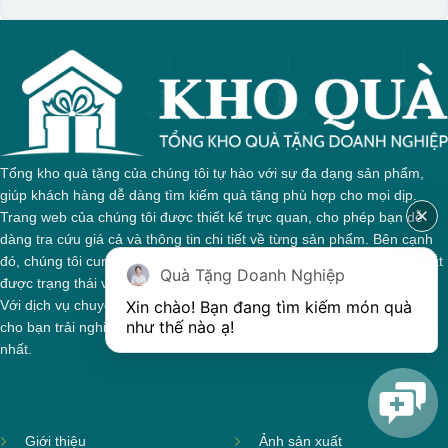
Tổng kho quà tặng của chúng tôi tự hào với sự đa dạng sản phẩm,
giúp khách hàng dễ dàng tìm kiếm quà tặng phù hợp cho mọi dịp.
Trang web của chúng tôi được thiết kế trực quan, cho phép bạn dễ
dàng tra cứu giá cả và thông tin chi tiết về từng sản phẩm. Bên cạnh
đó, chúng tôi cung cấp hệ thống theo dõi đơn hàng, giúp bạn nắm bắt
Quà Tặng Doanh Nghiệp
được trạng thái và giai đoạn xử lý của đơn hàng một cách thuận tiện.
Xin chào! Bạn đang tìm kiếm món quà 
Với dịch vụ chuyên nghiệp và tận tâm, chúng tôi cam kết mang đến
như thế nào ạ! 
cho bạn trải nghiệm mua sắm tuyệt vời và những món quà ý nghĩa
nhất.
Giới thiệu
Ảnh sản xuất