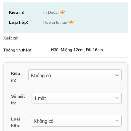
Kiểu in:
In Decal
Loại hộp:
Hộp xi lót lụa
Xuất xứ:
H30, Miệng 12cm, ĐK 16cm
Thông tin thêm:
Kiểu
in:
Số mặt
in:
Loại
hộp: