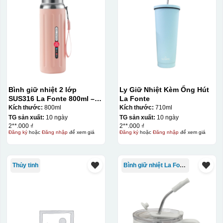
Bình giữ nhiệt 2 lớp
Ly Giữ Nhiệt Kèm Ống Hút
SUS316 La Fonte 800ml –
La Fonte
012720
Kích thước:
800ml
Kích thước:
710ml
TG sản xuất:
10 ngày
TG sản xuất:
10 ngày
2**.000 ₫
2**.000 ₫
Đăng ký
hoặc
Đăng nhập
để xem giá
Đăng ký
hoặc
Đăng nhập
để xem giá
Ưu, nhược điểm của in Decal trượt nước
trên gốm sứ
Thủy tinh
Bình giữ nhiệt La Fonte
Ưu điểm
Nhược điểm
Độ bám dính lên bề
mặt vật liệu rất tốt,