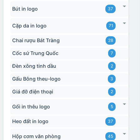
Bút in logo
37
Cặp da in logo
71
Chai rượu Bát Tràng
28
Cốc sứ Trung Quốc
7
Đèn xông tinh dầu
2
Gấu Bông theu-logo
3
Giá đỡ điện thoại
2
Gối in thêu logo
5
Heo đất in logo
37
Hộp cơm văn phòng
45