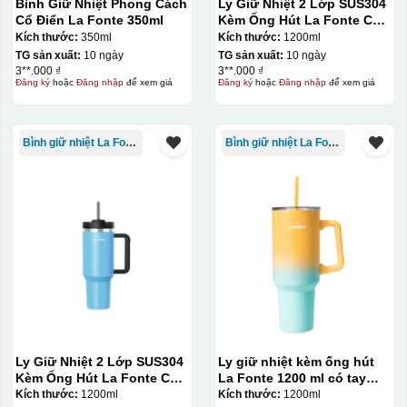
Bình Giữ Nhiệt Phong Cách
Ly Giữ Nhiệt 2 Lớp SUS304
Cổ Điển La Fonte 350ml
Kèm Ống Hút La Fonte Có
Tay Cầm 1200ml
Kích thước:
350ml
Kích thước:
1200ml
TG sản xuất:
10 ngày
TG sản xuất:
10 ngày
3**.000 ₫
3**.000 ₫
Đăng ký
hoặc
Đăng nhập
để xem giá
Đăng ký
hoặc
Đăng nhập
để xem giá
Bình giữ nhiệt La Fonte
Bình giữ nhiệt La Fonte
Thợ đang căn chỉnh dán decal lên bát cơm
Ly Giữ Nhiệt 2 Lớp SUS304
Ly giữ nhiệt kèm ống hút
Kèm Ống Hút La Fonte Có
La Fonte 1200 ml có tay
Tay Cầm 1200ml
cầm – 012317
Kích thước:
1200ml
Kích thước:
1200ml