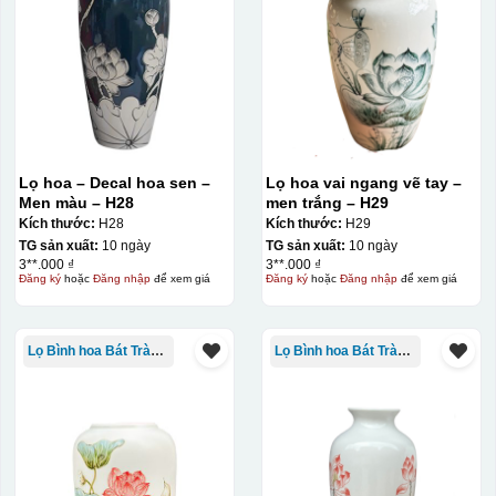
Lọ hoa – Decal hoa sen –
Lọ hoa vai ngang vẽ tay –
Men màu – H28
men trắng – H29
Kích thước:
H28
Kích thước:
H29
TG sản xuất:
10 ngày
TG sản xuất:
10 ngày
3**.000 ₫
3**.000 ₫
Đăng ký
hoặc
Đăng nhập
để xem giá
Đăng ký
hoặc
Đăng nhập
để xem giá
Lọ Bình hoa Bát Tràng in logo
Lọ Bình hoa Bát Tràng in logo
Kiểu in:
In Decal