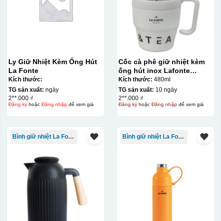
không phai theo thời
gian
Không thể tẩy xoá
được nếu in sai,
Thông tin, hình ảnh in
hoặc rất khó khắn
trên chất liệu decal
về tẩy xoá
Ly Giữ Nhiệt Kèm Ống Hút
Cốc cà phê giữ nhiệt kèm
đẹp, sắc nét, không
La Fonte
ống hút inox Lafonte
bị lem
Khó khăn trong việc
480ML – 012782
Kích thước:
Kích thước:
480ml
in 1 số màu: Màu
TG sản xuất:
ngày
TG sản xuất:
10 ngày
hồng cánh sen,
2**.000 ₫
2**.000 ₫
Màu tím
Đăng ký
hoặc
Đăng nhập
để xem giá
Đăng ký
hoặc
Đăng nhập
để xem giá
Chất liệu in decal
Khó khăn trong việc
phong phú, dễ dàng
in chuyển màu (dễ
lựa chọn chất liệu
trong việc in đơn
Bình giữ nhiệt La Fonte
Bình giữ nhiệt La Fonte
phù hợp với nhu cầu.
sắc)
Dán được lên nhiều
bề mặt, phẳng và
cong