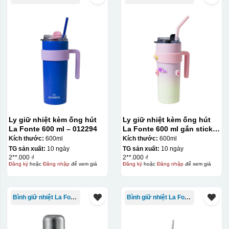
Ly giữ nhiệt kèm ống hút
Ly giữ nhiệt kèm ống hút
La Fonte 600 ml – 012294
La Fonte 600 ml gắn sticker
– 012294
Kích thước:
600ml
Kích thước:
600ml
TG sản xuất:
10 ngày
TG sản xuất:
10 ngày
Bước 3: Xếp sản phẩm sau khi dán vào lò nung và
2**.000 ₫
2**.000 ₫
Đăng ký
hoặc
Đăng nhập
để xem giá
Đăng ký
hoặc
Đăng nhập
để xem giá
nung ở nhiệt độ 700-800 độ C
Deacl có 1 nền màu
vàng, khi in ở nhiệt cao, nền đó sẽ cháy và biến mất để
lại mực in logo dính chết lên gốm sứ [gallery link="file"
Bình giữ nhiệt La Fonte
Bình giữ nhiệt La Fonte
size="full" ids="29792,29791,29790"]