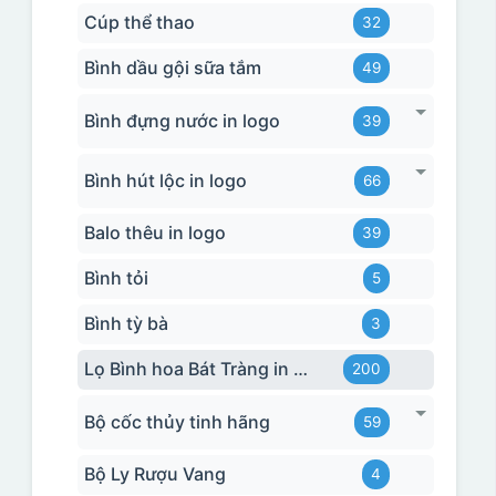
Cúp thể thao
32
Bình dầu gội sữa tắm
49
Bình đựng nước in logo
39
Bình hút lộc in logo
66
Balo thêu in logo
39
Bình tỏi
5
Bình tỳ bà
3
Lọ Bình hoa Bát Tràng in logo
200
Bộ cốc thủy tinh hãng
59
Bộ Ly Rượu Vang
4