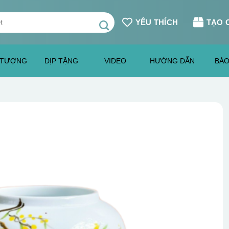
YÊU THÍCH
TẠO 
 TƯỢNG
DỊP TẶNG
VIDEO
HƯỚNG DẪN
BÁO