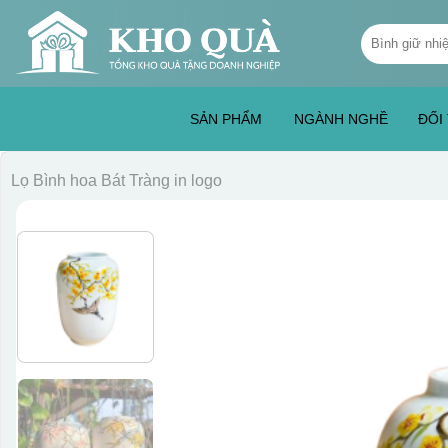
Skip
Tìm
to
kiếm:
content
SẢN PHẨM
NGÀNH NGHỀ
ĐỐI
Lọ Bình hoa Bát Tràng in logo