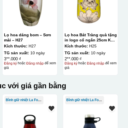
Lọ hoa dáng bom – Sơn
Lọ hoa Bát Tràng quà tặng
mài – H27
in logo cổ ngắn 25cm KQ-
LH02
Kích thước:
H27
Kích thước:
H25
TG sản xuất:
10 ngày
TG sản xuất:
10 ngày
3**.000 ₫
2**.000 ₫
Đăng ký
hoặc
Đăng nhập
để xem
Đăng ký
hoặc
Đăng nhập
để xem
giá
giá
c với giá gần bằng
Bình giữ nhiệt La Fonte
Bình giữ nhiệt La Fonte