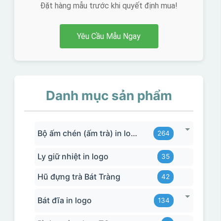
Đặt hàng mẫu trước khi quyết định mua!
Yêu Cầu Mẫu Ngay
Danh mục sản phẩm
Bộ ấm chén (ấm trà) in logo
264
Ly giữ nhiệt in logo
35
Hũ đựng trà Bát Tràng
42
Bát đĩa in logo
134