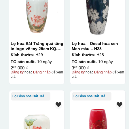
Lọ hoa Bát Tràng quà tặng
Lọ hoa – Decal hoa sen –
in logo vẽ tay 29cm KQ-
Men màu – H28
LH01
Kích thước:
H29
Kích thước:
H28
TG sản xuất:
10 ngày
TG sản xuất:
10 ngày
2**.000 ₫
3**.000 ₫
Đăng ký
hoặc
Đăng nhập
để xem
Đăng ký
hoặc
Đăng nhập
để xem
giá
giá
Lọ Bình hoa Bát Tràng in logo
Lọ Bình hoa Bát Tràng in logo