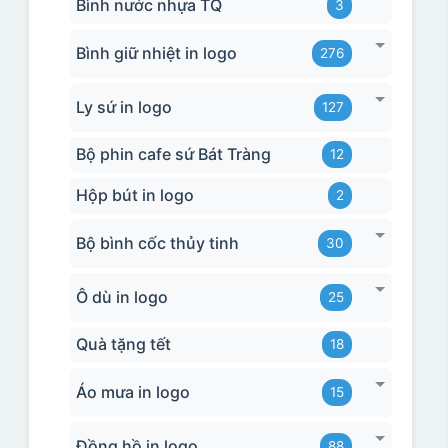
Bình nước nhựa TQ
3
Bình giữ nhiệt in logo
276
Ly sứ in logo
127
Bộ phin cafe sứ Bát Tràng
12
Hộp bút in logo
2
Bộ bình cốc thủy tinh
30
Ô dù in logo
25
Quà tặng tết
18
Áo mưa in logo
15
Đồng hồ in logo
88