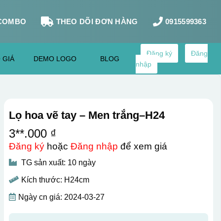
COMBO
THEO DÕI ĐƠN HÀNG
0915599363
Đăng ký
Đăng
 GIÁ
DEMO LOGO
BLOG
nhập
Lọ hoa vẽ tay – Men trắng–H24
3**.000 ₫
Đăng ký
hoặc
Đăng nhập
để xem giá
TG sản xuất: 10 ngày
Kích thước: H24cm
Ngày cn giá: 2024-03-27