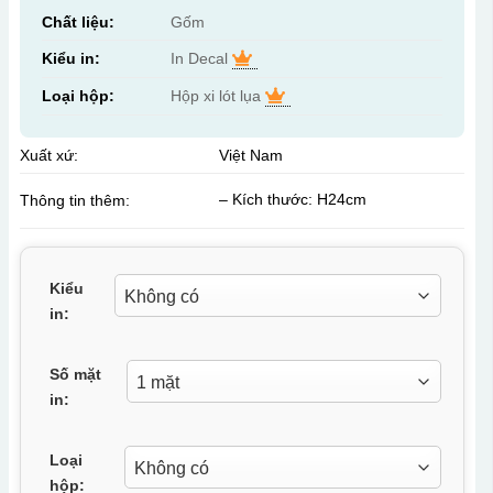
Chất liệu:
Gốm
Kiểu in:
In Decal
Loại hộp:
Hộp xi lót lụa
Xuất xứ:
Việt Nam
– Kích thước: H24cm
Thông tin thêm:
Kiểu
in:
Số mặt
in:
Loại
hộp: