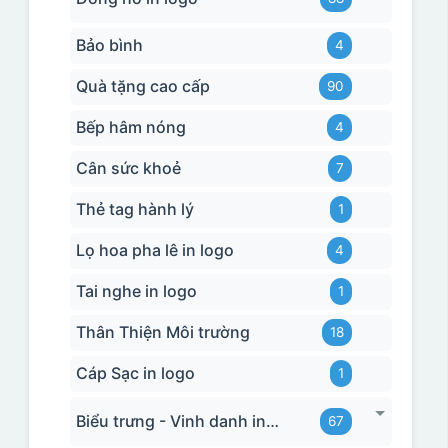
Bảo bình
4
Quà tặng cao cấp
90
Bếp hâm nóng
4
Cân sức khoẻ
7
Thẻ tag hành lý
1
Lọ hoa pha lê in logo
4
Tai nghe in logo
1
Thân Thiện Môi trường
18
Cáp Sạc in logo
1
Biểu trưng - Vinh danh in logo
67