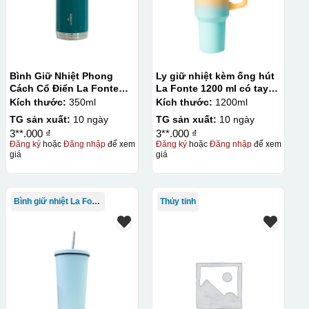
Bình Giữ Nhiệt Phong
Ly giữ nhiệt kèm ống hút
Cách Cổ Điển La Fonte
La Fonte 1200 ml có tay
350ml
cầm – 012317
Kích thước:
350ml
Kích thước:
1200ml
TG sản xuất:
10 ngày
TG sản xuất:
10 ngày
3**.000 ₫
3**.000 ₫
Đăng ký
hoặc
Đăng nhập
để xem
Đăng ký
hoặc
Đăng nhập
để xem
giá
giá
Bình giữ nhiệt La Fonte
Thủy tinh