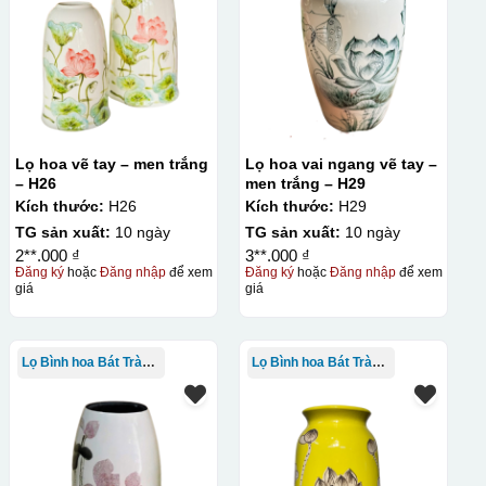
Lọ hoa vẽ tay – men trắng
Lọ hoa vai ngang vẽ tay –
– H26
men trắng – H29
Kích thước:
H26
Kích thước:
H29
TG sản xuất:
10 ngày
TG sản xuất:
10 ngày
2**.000 ₫
3**.000 ₫
Đăng ký
hoặc
Đăng nhập
để xem
Đăng ký
hoặc
Đăng nhập
để xem
giá
giá
Lọ Bình hoa Bát Tràng in logo
Lọ Bình hoa Bát Tràng in logo