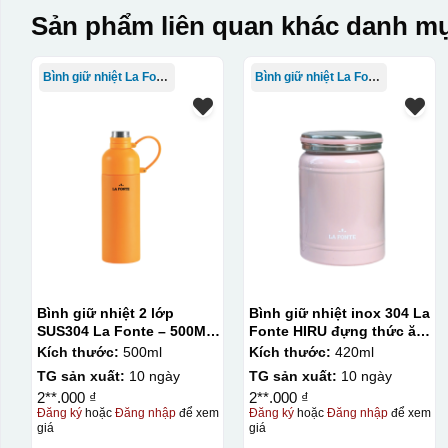
Sản phẩm liên quan khác danh mụ
Bình giữ nhiệt La Fonte
Bình giữ nhiệt La Fonte
Bình giữ nhiệt 2 lớp
Bình giữ nhiệt inox 304 La
SUS304 La Fonte – 500ML
Fonte HIRU đựng thức ăn
– 012737
420 ml – 012348
Kích thước:
500ml
Kích thước:
420ml
TG sản xuất:
10 ngày
TG sản xuất:
10 ngày
2**.000 ₫
2**.000 ₫
Đăng ký
hoặc
Đăng nhập
để xem
Đăng ký
hoặc
Đăng nhập
để xem
giá
giá