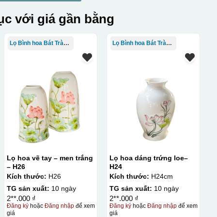
c với giá gần bằng
Lọ Bình hoa Bát Tràng in logo
Lọ Bình hoa Bát Tràng in logo
Lọ hoa vẽ tay – men trắng
Lọ hoa dáng trứng loe–
– H26
H24
Kích thước:
H26
Kích thước:
H24cm
TG sản xuất:
10 ngày
TG sản xuất:
10 ngày
2**.000 ₫
2**.000 ₫
Đăng ký
hoặc
Đăng nhập
để xem
Đăng ký
hoặc
Đăng nhập
để xem
giá
giá