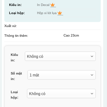
Kiểu in:
In Decal
Loại hộp:
Hộp xi lót lụa
Xuất xứ:
Cao 23cm
Thông tin thêm:
Kiểu
in:
Số mặt
in:
Loại
hộp: