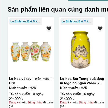
Sản phẩm liên quan cùng danh mụ
Lọ Bình hoa Bát Tràng in logo
Lọ Bình hoa Bát Tràng in logo
Lọ hoa vẽ tay – nền màu –
Lọ hoa Bát Tràng quà tặng
H28
in logo cổ ngắn 25cm KQ-
LH02
Kích thước:
H28
Kích thước:
H25
TG sản xuất:
10 ngày
TG sản xuất:
10 ngày
2**.000 ₫
2**.000 ₫
Đăng ký
hoặc
Đăng nhập
để xem
Đăng ký
hoặc
Đăng nhập
để xem
giá
giá