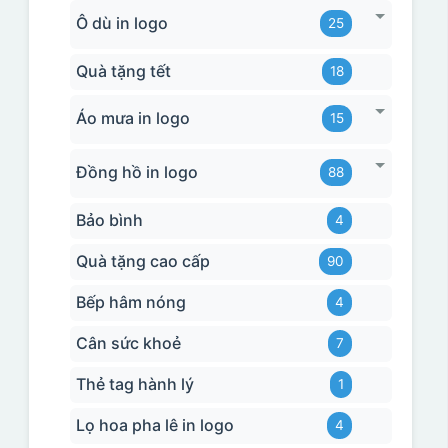
Ô dù in logo
25
Quà tặng tết
18
Áo mưa in logo
15
Đồng hồ in logo
88
Bảo bình
4
Quà tặng cao cấp
90
Bếp hâm nóng
4
Cân sức khoẻ
7
Thẻ tag hành lý
1
Lọ hoa pha lê in logo
4