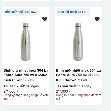
Bình giữ nhiệt La Fonte
Bình giữ nhiệt La Fonte
Bình giữ nhiệt inox 304 La
Bình giữ nhiệt inox 304 La
Fonte Aura 750 ml 012362
Fonte Aura 750 ml 012362
Kích thước:
750ml
Kích thước:
750ml
TG sản xuất:
10 ngày
TG sản xuất:
10 ngày
2**.000 ₫
2**.000 ₫
Đăng ký
hoặc
Đăng nhập
để xem
Đăng ký
hoặc
Đăng nhập
để xem
lên gốm sứ Bước 3: Cho vào lò nung ở nhiệt độ 700-800 độ C
giá
giá
ên gốm sứ, xưởng in sẽ in lên 1 loại giấy đặc biệt, và kích
ng bị nhỏ hoặc to quá