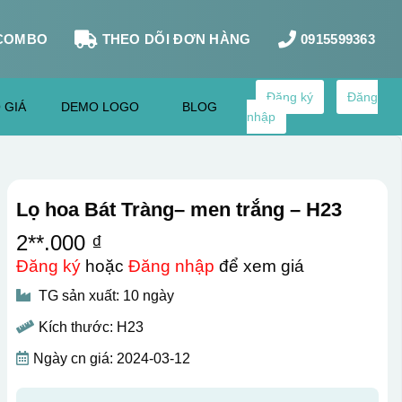
COMBO
THEO DÕI ĐƠN HÀNG
0915599363
Đăng ký
Đăng
 GIÁ
DEMO LOGO
BLOG
nhập
Lọ hoa Bát Tràng– men trắng – H23
2**.000 ₫
Đăng ký
hoặc
Đăng nhập
để xem giá
TG sản xuất: 10 ngày
Kích thước: H23
Ngày cn giá: 2024-03-12