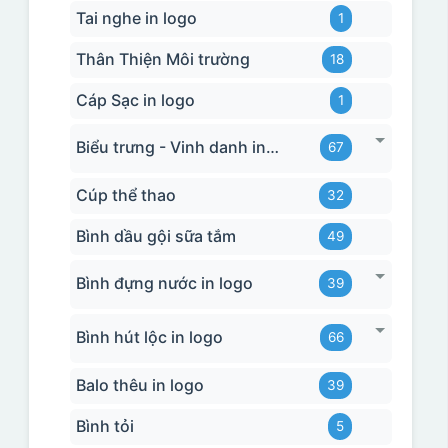
Tai nghe in logo
1
Thân Thiện Môi trường
18
Cáp Sạc in logo
1
Biểu trưng - Vinh danh in logo
67
Cúp thể thao
32
Bình dầu gội sữa tắm
49
Bình đựng nước in logo
39
Bình hút lộc in logo
66
Balo thêu in logo
39
Bình tỏi
5