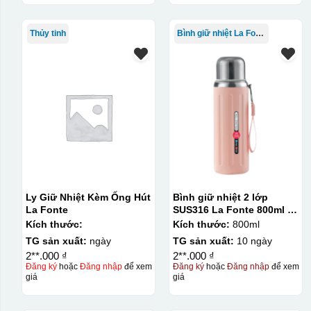
Thủy tinh
Bình giữ nhiệt La Fonte
Kiểu in:
Ly Giữ Nhiệt Kèm Ống Hút
Bình giữ nhiệt 2 lớp
La Fonte
SUS316 La Fonte 800ml –
In Decal
012720
Kích thước:
Kích thước:
800ml
IN Decal lên GỐM SỨ
TG sản xuất:
ngày
TG sản xuất:
10 ngày
2**.000 ₫
2**.000 ₫
Đăng ký
hoặc
Đăng nhập
để xem
Đăng ký
hoặc
Đăng nhập
để xem
Bước 1: Tạo khuôn in để tạo ra Decal Bước 2: Dán decal 
giá
giá
Bước 1: Tạo ra DECAL
Để tạo ra decal trước khi dán nó l
thước logo được căn chỉnh theo sản phẩm, để khi dán khô