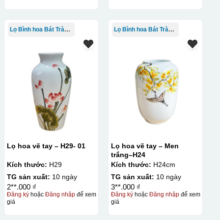
Lọ Bình hoa Bát Tràng in logo
Lọ Bình hoa Bát Tràng in logo
Lọ hoa vẽ tay – H29- 01
Lọ hoa vẽ tay – Men
trắng–H24
Kích thước:
H29
Kích thước:
H24cm
TG sản xuất:
10 ngày
TG sản xuất:
10 ngày
2**.000 ₫
3**.000 ₫
Đăng ký
hoặc
Đăng nhập
để xem
Đăng ký
hoặc
Đăng nhập
để xem
giá
giá