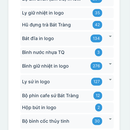
Ly giữ nhiệt in logo
35
Hũ đựng trà Bát Tràng
42
Bát đĩa in logo
134
Bình nước nhựa TQ
3
Bình giữ nhiệt in logo
276
Ly sứ in logo
127
Bộ phin cafe sứ Bát Tràng
12
Hộp bút in logo
2
Bộ bình cốc thủy tinh
30