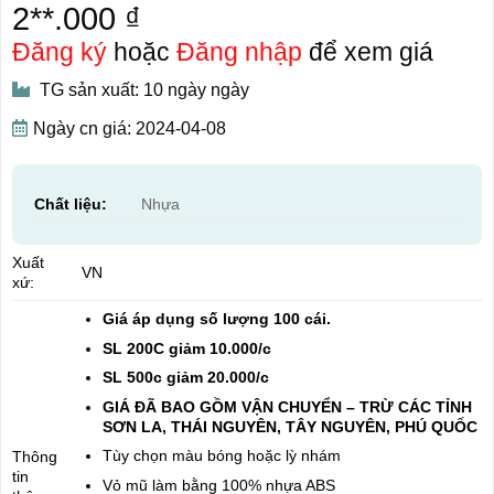
2**.000 ₫
Đăng ký
hoặc
Đăng nhập
để xem giá
TG sản xuất: 10 ngày ngày
Ngày cn giá: 2024-04-08
Chất liệu:
Nhựa
Xuất
VN
xứ:
Giá áp dụng số lượng 100 cái.
SL 200C giảm 10.000/c
SL 500c giảm 20.000/c
GIÁ ĐÃ BAO GỒM VẬN CHUYỂN – TRỪ CÁC TỈNH
SƠN LA, THÁI NGUYÊN, TÂY NGUYÊN, PHÚ QUỐC
Tùy chọn màu bóng hoặc lỳ nhám
Thông
tin
Vỏ mũ làm bằng 100% nhựa ABS