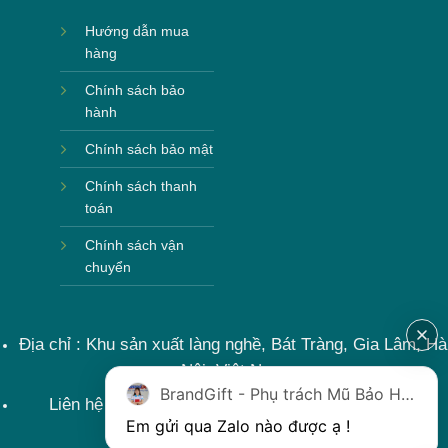
Hướng dẫn mua
hàng
Chính sách bảo
hành
Chính sách bảo mật
Chính sách thanh
toán
Chính sách vận
chuyển
Địa chỉ : Khu sản xuất làng nghề, Bát Tràng, Gia Lâm, Hà
Nội, Việt Nam
BrandGift - Phụ trách Mũ Bảo Hiểm
Liên hệ : 0915599363 Email: lienhe@khoqua.vn