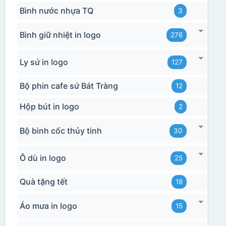
Bình nước nhựa TQ
3
Bình giữ nhiệt in logo
276
Ly sứ in logo
127
Bộ phin cafe sứ Bát Tràng
12
Hộp bút in logo
2
Bộ bình cốc thủy tinh
30
Ô dù in logo
25
Quà tặng tết
18
Áo mưa in logo
15