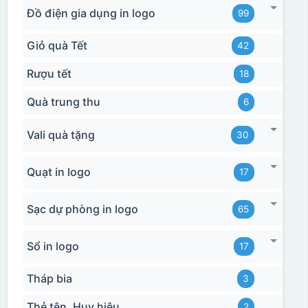
Đồ điện gia dụng in logo
99
Giỏ quà Tết
42
Rượu tết
18
Quà trung thu
6
Vali quà tặng
30
Quạt in logo
17
Sạc dự phòng in logo
65
Sổ in logo
17
Hộp xi biểu trưng
Tháp bia
3
Thẻ tên, Huy hiệu
2