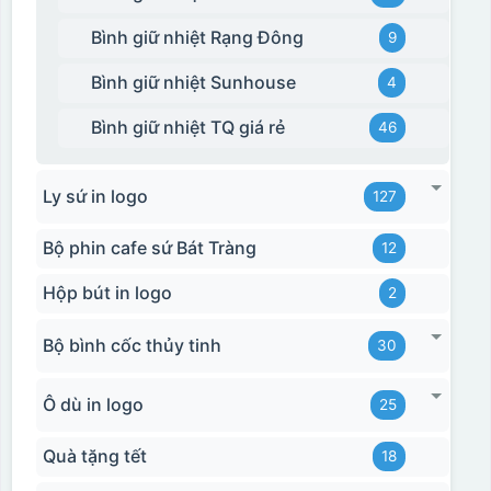
Bình giữ nhiệt Rạng Đông
9
Bình giữ nhiệt Sunhouse
4
Bình giữ nhiệt TQ giá rẻ
46
Ly sứ in logo
127
Bộ phin cafe sứ Bát Tràng
12
Hộp bút in logo
2
Bộ bình cốc thủy tinh
30
Ô dù in logo
25
Quà tặng tết
18