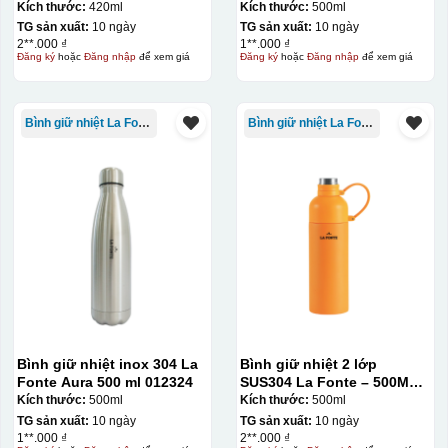
420 ml – 012348
Kích thước:
420ml
Kích thước:
500ml
TG sản xuất:
10 ngày
TG sản xuất:
10 ngày
2**.000 ₫
1**.000 ₫
Đăng ký
hoặc
Đăng nhập
để xem giá
Đăng ký
hoặc
Đăng nhập
để xem giá
Bình giữ nhiệt La Fonte
Bình giữ nhiệt La Fonte
Bình giữ nhiệt inox 304 La
Bình giữ nhiệt 2 lớp
Fonte Aura 500 ml 012324
SUS304 La Fonte – 500ML –
012737
Kích thước:
500ml
Kích thước:
500ml
TG sản xuất:
10 ngày
TG sản xuất:
10 ngày
1**.000 ₫
2**.000 ₫