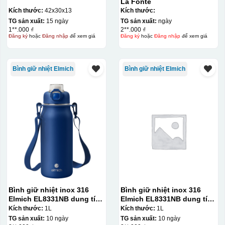
La Fonte
Kích thước:
42x30x13
Kích thước:
TG sản xuất:
15 ngày
TG sản xuất:
ngày
1**.000 ₫
2**.000 ₫
Đăng ký
hoặc
Đăng nhập
để xem giá
Đăng ký
hoặc
Đăng nhập
để xem giá
Bình giữ nhiệt Elmich
Bình giữ nhiệt Elmich
Hộp xi ly sứ
Bình giữ nhiệt inox 316
Bình giữ nhiệt inox 316
Elmich EL8331NB dung tích
Elmich EL8331NB dung tích
1L
1L
Kích thước:
1L
Kích thước:
1L
TG sản xuất:
10 ngày
TG sản xuất:
10 ngày