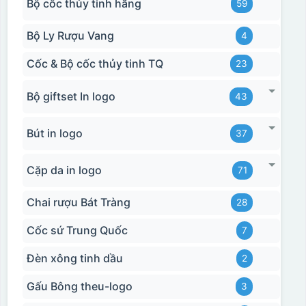
Bộ cốc thủy tinh hãng
59
Bộ Ly Rượu Vang
4
Cốc & Bộ cốc thủy tinh TQ
23
Bộ giftset In logo
43
Bút in logo
37
Cặp da in logo
71
Chai rượu Bát Tràng
28
Cốc sứ Trung Quốc
7
Đèn xông tinh dầu
2
Gấu Bông theu-logo
3