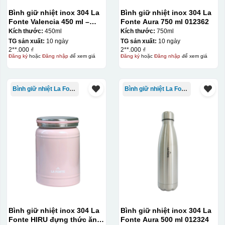
Bình giữ nhiệt inox 304 La
Bình giữ nhiệt inox 304 La
Fonte Valencia 450 ml –
Fonte Aura 750 ml 012362
012355
Kích thước:
450ml
Kích thước:
750ml
TG sản xuất:
10 ngày
TG sản xuất:
10 ngày
2**.000 ₫
2**.000 ₫
Đăng ký
hoặc
Đăng nhập
để xem giá
Đăng ký
hoặc
Đăng nhập
để xem giá
Bình giữ nhiệt La Fonte
Bình giữ nhiệt La Fonte
Bình giữ nhiệt inox 304 La
Bình giữ nhiệt inox 304 La
Fonte HIRU đựng thức ăn
Fonte Aura 500 ml 012324