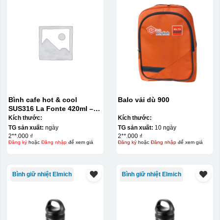
Hộp diêm quai xách lót lụa
Bình cafe hot & cool
Balo vải dù 900
SUS316 La Fonte 420ml –
012775
Kích thước:
Kích thước:
TG sản xuất:
ngày
TG sản xuất:
10 ngày
2**.000 ₫
2**.000 ₫
Đăng ký
hoặc
Đăng nhập
để xem giá
Đăng ký
hoặc
Đăng nhập
để xem giá
Bình giữ nhiệt Elmich
Bình giữ nhiệt Elmich