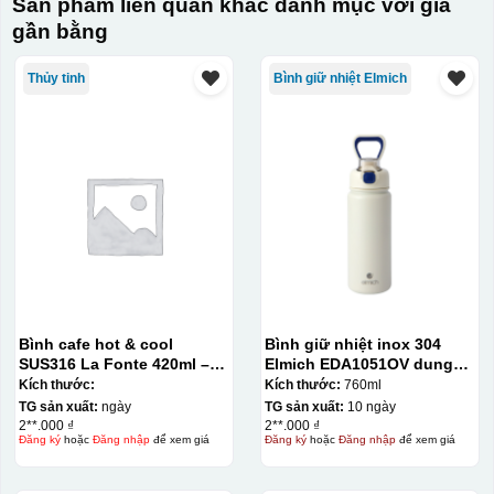
Sản phẩm liên quan khác danh mục với giá
bằng một thanh gạt (squeegee) để in lên bề mặt sản
gần bằng
phẩm như ly, cốc, bút, móc khóa hay các vật phẩm quà
tặng khác. Kỹ thuật này cho phép in được nhiều màu sắc
Thủy tinh
Bình giữ nhiệt Elmich
khác nhau, độ bền cao, có thể in trên nhiều chất liệu và
phù hợp cho sản xuất số lượng lớn, tuy nhiên đòi hỏi
quy trình chuẩn bị kỹ lưỡng và chi phí setup ban đầu
tương đối cao.
Kiểu hộp:
Hộp diêm định hình quai xách
Bình cafe hot & cool
Bình giữ nhiệt inox 304
SUS316 La Fonte 420ml –
Elmich EDA1051OV dung
012775
tích 760ml
Kích thước:
Kích thước:
760ml
TG sản xuất:
ngày
TG sản xuất:
10 ngày
2**.000 ₫
2**.000 ₫
Đăng ký
hoặc
Đăng nhập
để xem giá
Đăng ký
hoặc
Đăng nhập
để xem giá