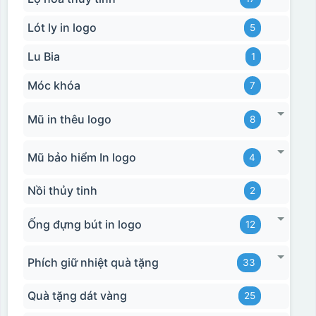
Lót ly in logo
5
Lu Bia
1
Móc khóa
7
Mũ in thêu logo
8
Mũ bảo hiểm In logo
4
Nồi thủy tinh
2
Ống đựng bút in logo
12
Phích giữ nhiệt quà tặng
33
Hộp xi 2 cốc
Quà tặng dát vàng
25