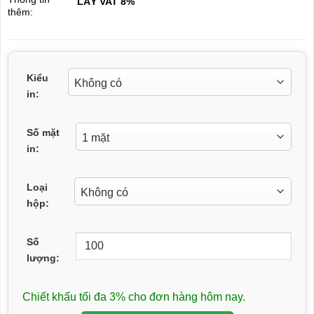
LẤY VAT 8%
thêm:
Kiểu
in:
Số mặt
in:
Loại
hộp:
Số
lượng:
Chiết khấu tối đa 3% cho đơn hàng hôm nay.