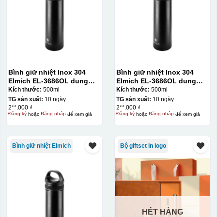
đây là kiểu hộp quay xách lót lụa chỉ khác là thêm quai
thêm tiền
Hộp xi lót lụa
Hộp xi ấm chén
Bình giữ nhiệt Inox 304
Bình giữ nhiệt Inox 304
Elmich EL-3686OL dung
Elmich EL-3686OL dung
tích 500ml
tích 500ml
Kích thước:
500ml
Kích thước:
500ml
TG sản xuất:
10 ngày
TG sản xuất:
10 ngày
2**.000 ₫
2**.000 ₫
Đăng ký
hoặc
Đăng nhập
để xem giá
Đăng ký
hoặc
Đăng nhập
để xem giá
Bình giữ nhiệt Elmich
Bộ giftset In logo
HẾT HÀNG