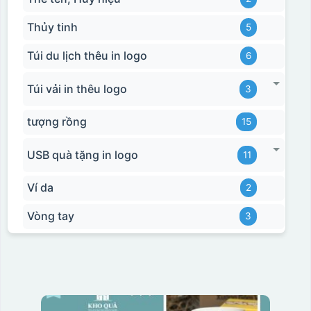
Thủy tinh
5
Túi du lịch thêu in logo
6
Túi vải in thêu logo
3
tượng rồng
15
USB quà tặng in logo
11
Ví da
2
Vòng tay
3