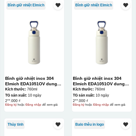
Bình giữ nhiệt Elmich
Bình giữ nhiệt Elmich
Hộp định hình
Bình giữ nhiệt inox 304
Bình giữ nhiệt inox 304
Elmich EDA1051OV dung
Elmich EDA1051OV dung
tích 760ml
tích 760ml
Kích thước:
760ml
Kích thước:
760ml
TG sản xuất:
10 ngày
TG sản xuất:
10 ngày
2**.000 ₫
2**.000 ₫
Đăng ký
hoặc
Đăng nhập
để xem giá
Đăng ký
hoặc
Đăng nhập
để xem giá
Thủy tinh
Balo thêu in logo