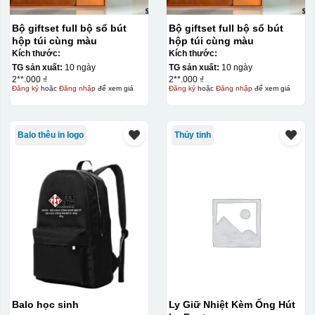
Bộ giftset full bộ sổ bút
Bộ giftset full bộ sổ bút
hộp túi cùng màu
hộp túi cùng màu
Kích thước:
Kích thước:
TG sản xuất:
10 ngày
TG sản xuất:
10 ngày
2**.000 ₫
2**.000 ₫
Đăng ký
hoặc
Đăng nhập
để xem giá
Đăng ký
hoặc
Đăng nhập
để xem giá
Balo thêu in logo
Thủy tinh
Balo học sinh
Ly Giữ Nhiệt Kèm Ống Hút