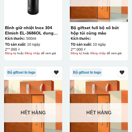
Bình giữ nhiệt Inox 304
Bộ giftset full bộ sổ bút
Elmich EL-3686OL dung
hộp túi cùng màu
tích 500ml
Kích thước:
500ml
Kích thước:
TG sản xuất:
10 ngày
TG sản xuất:
10 ngày
2**.000 ₫
2**.000 ₫
Đăng ký
hoặc
Đăng nhập
để xem giá
Đăng ký
hoặc
Đăng nhập
để xem giá
Bộ giftset In logo
Bộ giftset In logo
HẾT HÀNG
HẾT HÀNG