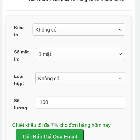
Kiểu
in:
Số mặt
in:
Loại
hộp:
Số
lượng:
Chiết khấu tối đa 7% cho đơn hàng hôm nay.
Gửi Báo Giá Qua Email