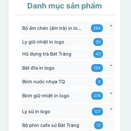
Danh mục sản phẩm
Bộ ấm chén (ấm trà) in logo
264
Ly giữ nhiệt in logo
35
Hũ đựng trà Bát Tràng
42
Bát đĩa in logo
134
Bình nước nhựa TQ
3
Bình giữ nhiệt in logo
276
Ly sứ in logo
127
Bộ phin cafe sứ Bát Tràng
12