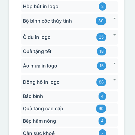
Hộp bút in logo
2
Bộ bình cốc thủy tinh
30
Ô dù in logo
25
Quà tặng tết
18
Áo mưa in logo
15
Đồng hồ in logo
88
Bảo bình
4
Quà tặng cao cấp
90
Bếp hâm nóng
4
Cân sức khoẻ
7