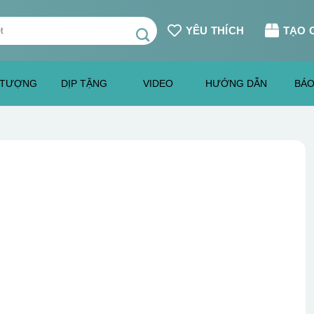
YÊU THÍCH
TẠO 
 TƯỢNG
DỊP TẶNG
VIDEO
HƯỚNG DẪN
BÁO