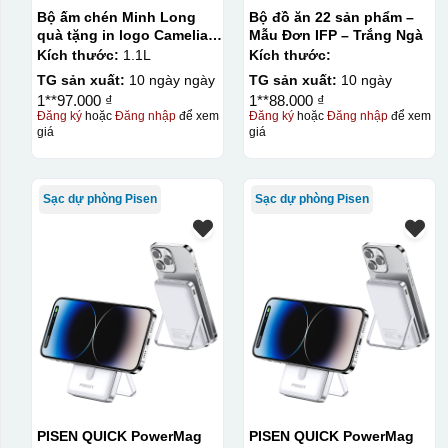
Bộ ấm chén Minh Long
Bộ đồ ăn 22 sản phẩm –
quà tặng in logo Camelia
Mẫu Đơn IFP – Trắng Ngà
1,1L KQ-ACML12
Kích thước:
1.1L
Kích thước:
TG sản xuất:
10 ngày ngày
TG sản xuất:
10 ngày
1**97.000 ₫
1**88.000 ₫
Đăng ký
hoặc
Đăng nhập
để xem
Đăng ký
hoặc
Đăng nhập
để xem
giá
giá
Sạc dự phòng Pisen
Sạc dự phòng Pisen
PISEN QUICK PowerMag
PISEN QUICK PowerMag