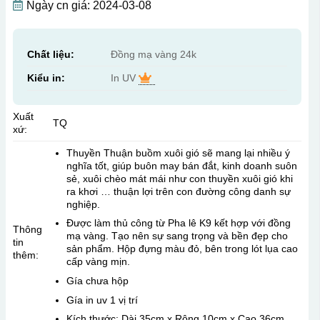
Ngày cn giá: 2024-03-08
Chất liệu:
Đồng mạ vàng 24k
Kiểu in:
In UV
Xuất
TQ
xứ:
Thuyền Thuận buồm xuôi gió sẽ mang lại nhiều ý
nghĩa tốt, giúp buôn may bán đắt, kinh doanh suôn
sẻ, xuôi chèo mát mái như con thuyền xuôi gió khi
ra khơi … thuận lợi trên con đường công danh sự
nghiệp.
Được làm thủ công từ Pha lê K9 kết hợp với đồng
Thông
mạ vàng. Tạo nên sự sang trọng và bền đẹp cho
tin
sản phẩm. Hộp đựng màu đỏ, bên trong lót lụa cao
thêm:
cấp vàng mịn.
Gía chưa hộp
Gía in uv 1 vị trí
Kích thước: Dài 35cm x Rộng 10cm x Cao 36cm