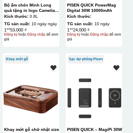
Bộ ấm chén Minh Long
PISEN QUICK PowerMag
quà tặng in logo Camelia
Digital 30W 10000mAh
kẻ chỉ vàng 800ml KQ-
Kích thước:
0.8L
Kích thước:
ACML14
TG sản xuất:
10 ngày ngày
TG sản xuất:
10 ngày
1**53.000 ₫
1**24.000 ₫
Đăng ký
hoặc
Đăng nhập
để xem
Đăng ký
hoặc
Đăng nhập
để xem
giá
giá
Khay mứt gỗ
Sạc dự phòng Pisen
Khay mứt gỗ chữ nhật size
PISEN QUICK – MagiPi 30W