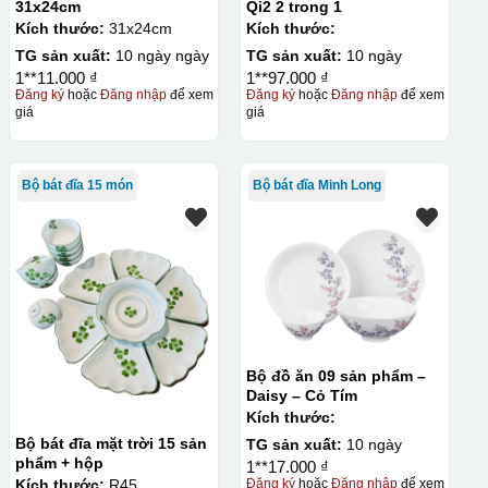
31x24cm
Qi2 2 trong 1
Kích thước:
31x24cm
Kích thước:
TG sản xuất:
10 ngày ngày
TG sản xuất:
10 ngày
1**11.000 ₫
1**97.000 ₫
Đăng ký
hoặc
Đăng nhập
để xem
Đăng ký
hoặc
Đăng nhập
để xem
giá
giá
Bộ bát đĩa 15 món
Bộ bát đĩa Minh Long
Bộ đồ ăn 09 sản phẩm –
Daisy – Cỏ Tím
Kích thước:
Bộ bát đĩa mặt trời 15 sản
TG sản xuất:
10 ngày
phẩm + hộp
1**17.000 ₫
Kích thước:
R45
Đăng ký
hoặc
Đăng nhập
để xem