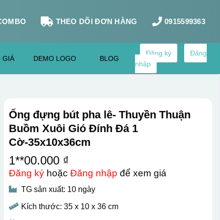
COMBO
THEO DÕI ĐƠN HÀNG
0915599363
Đăng ký
Đăng
 GIÁ
DEMO LOGO
BLOG
nhập
Ống đựng bút pha lê- Thuyền Thuận
Buồm Xuôi Gió Đính Đá 1
Cờ-35x10x36cm
1**00.000 ₫
Đăng ký
hoặc
Đăng nhập
để xem giá
TG sản xuất: 10 ngày
Kích thước: 35 x 10 x 36 cm