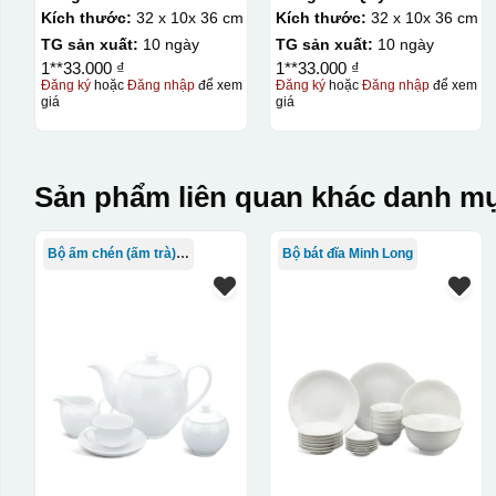
32x10x36cm
Cờ-32x10x36cm
Kích thước:
32 x 10x 36 cm
Kích thước:
32 x 10x 36 cm
TG sản xuất:
10 ngày
TG sản xuất:
10 ngày
1**33.000 ₫
1**33.000 ₫
Đăng ký
hoặc
Đăng nhập
để xem
Đăng ký
hoặc
Đăng nhập
để xem
giá
giá
Sản phẩm liên quan khác danh mụ
Bộ ấm chén (ấm trà) in logo
Bộ bát đĩa Minh Long