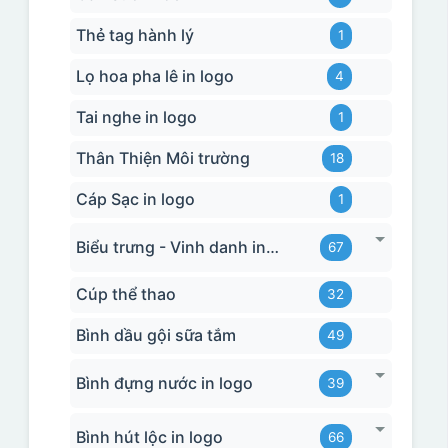
Thẻ tag hành lý
1
Lọ hoa pha lê in logo
4
Tai nghe in logo
1
Thân Thiện Môi trường
18
Cáp Sạc in logo
1
Biểu trưng - Vinh danh in logo
67
Cúp thể thao
32
Bình dầu gội sữa tắm
49
Bình đựng nước in logo
39
Bình hút lộc in logo
66