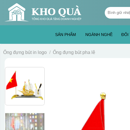
Skip
Tìm
to
kiếm:
content
SẢN PHẨM
NGÀNH NGHỀ
ĐỐI
Ống đựng bút in logo
/
Ống đựng bút pha lê