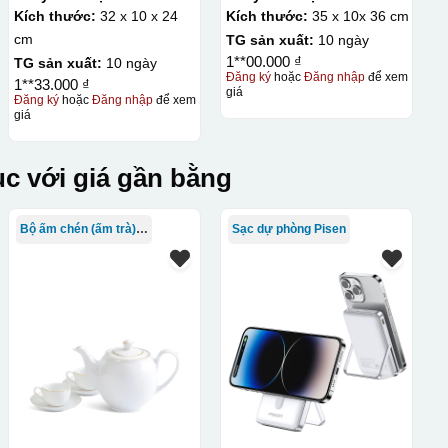
Gió Đính Đá- 32x10x24cm
Gió Mẫu VIP có cờ-
Kích thước:
32 x 10 x 24
Kích thước:
35 x 10x 36 cm
35x10x36 cm
cm
TG sản xuất:
10 ngày
1**00.000 ₫
TG sản xuất:
10 ngày
Đăng ký
hoặc
Đăng nhập
để xem
1**33.000 ₫
giá
Đăng ký
hoặc
Đăng nhập
để xem
giá
c với giá gần bằng
Bộ ấm chén (ấm trà) in logo
Sạc dự phòng Pisen