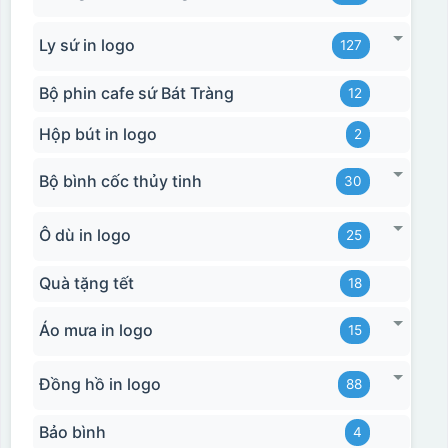
Ly sứ in logo
127
Bộ phin cafe sứ Bát Tràng
12
Hộp bút in logo
2
Bộ bình cốc thủy tinh
30
Ô dù in logo
25
Quà tặng tết
18
Áo mưa in logo
15
Đồng hồ in logo
88
Bảo bình
4