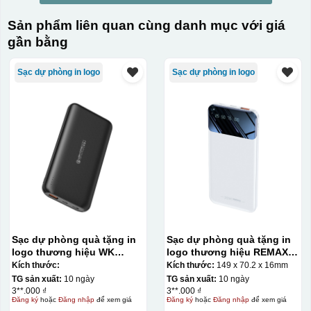
Sản phẩm liên quan cùng danh mục với giá
gần bằng
Sạc dự phòng in logo
Sạc dự phòng in logo
Sạc dự phòng quà tặng in
Sạc dự phòng quà tặng in
logo thương hiệu WK
logo thương hiệu REMAX
10.000mAh KQ-SDP20
10000mAh KQ-SDP16
Kích thước:
Kích thước:
149 x 70.2 x 16mm
TG sản xuất:
10 ngày
TG sản xuất:
10 ngày
3**.000 ₫
3**.000 ₫
Đăng ký
hoặc
Đăng nhập
để xem giá
Đăng ký
hoặc
Đăng nhập
để xem giá