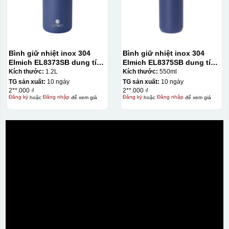
Bình giữ nhiệt inox 304
Bình giữ nhiệt inox 304
Elmich EL8373SB dung tích
Elmich EL8375SB dung tích
1.2L
550ml
Kích thước:
1.2L
Kích thước:
550ml
TG sản xuất:
10 ngày
TG sản xuất:
10 ngày
2**.000 ₫
2**.000 ₫
Đăng ký
hoặc
Đăng nhập
để xem giá
Đăng ký
hoặc
Đăng nhập
để xem giá