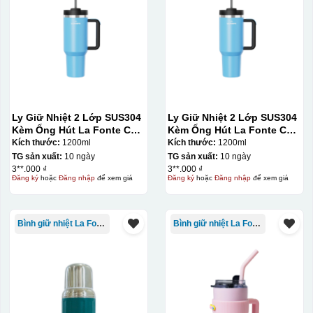
Ly Giữ Nhiệt 2 Lớp SUS304
Ly Giữ Nhiệt 2 Lớp SUS304
Kèm Ống Hút La Fonte Có
Kèm Ống Hút La Fonte Có
Tay Cầm 1200ml
Tay Cầm 1200ml
Kích thước:
1200ml
Kích thước:
1200ml
TG sản xuất:
10 ngày
TG sản xuất:
10 ngày
3**.000 ₫
3**.000 ₫
Đăng ký
hoặc
Đăng nhập
để xem giá
Đăng ký
hoặc
Đăng nhập
để xem giá
Bình giữ nhiệt La Fonte
Bình giữ nhiệt La Fonte