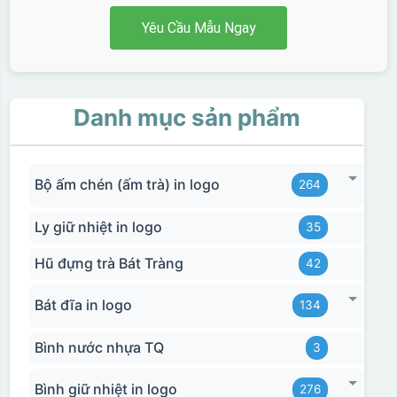
Yêu Cầu Mẫu Ngay
Danh mục sản phẩm
Bộ ấm chén (ấm trà) in logo
264
Ly giữ nhiệt in logo
35
Hũ đựng trà Bát Tràng
42
Bát đĩa in logo
134
Bình nước nhựa TQ
3
Bình giữ nhiệt in logo
276