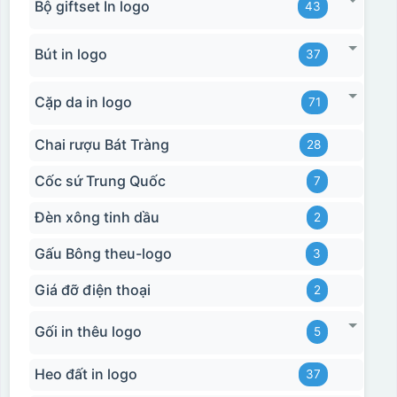
Bộ giftset In logo
43
Bút in logo
37
Cặp da in logo
71
Chai rượu Bát Tràng
28
Cốc sứ Trung Quốc
7
Đèn xông tinh dầu
2
Gấu Bông theu-logo
3
Giá đỡ điện thoại
2
Gối in thêu logo
5
Hộp xi 2 cốc
Heo đất in logo
37