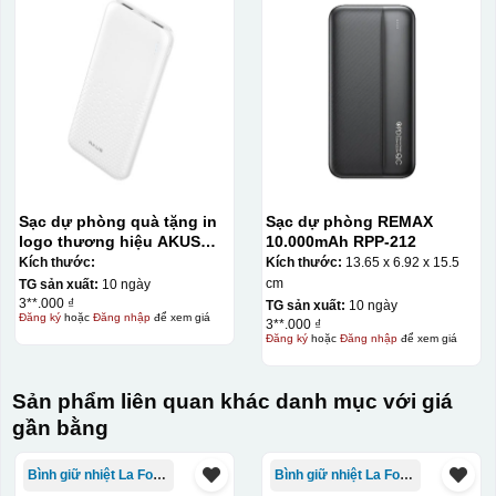
Sạc dự phòng quà tặng in
Sạc dự phòng REMAX
logo thương hiệu AKUS
10.000mAh RPP-212
10.000mAh KQ-SDP05
Kích thước:
Kích thước:
13.65 x 6.92 x 15.5
cm
TG sản xuất:
10 ngày
3**.000 ₫
TG sản xuất:
10 ngày
Đăng ký
hoặc
Đăng nhập
để xem giá
3**.000 ₫
Đăng ký
hoặc
Đăng nhập
để xem giá
Sản phẩm liên quan khác danh mục với giá
gần bằng
Bình giữ nhiệt La Fonte
Bình giữ nhiệt La Fonte