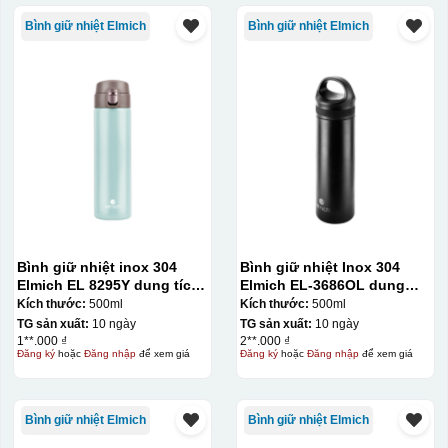
Bình giữ nhiệt Elmich
Bình giữ nhiệt Elmich
Bình giữ nhiệt inox 304
Bình giữ nhiệt Inox 304
Elmich EL 8295Y dung tích
Elmich EL-3686OL dung
500ml
tích 500ml
Kích thước:
500ml
Kích thước:
500ml
Hộp xi ly sứ
TG sản xuất:
10 ngày
TG sản xuất:
10 ngày
1**.000 ₫
2**.000 ₫
Đăng ký
hoặc
Đăng nhập
để xem giá
Đăng ký
hoặc
Đăng nhập
để xem giá
Bình giữ nhiệt Elmich
Bình giữ nhiệt Elmich