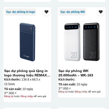
Sạc dự phòng in logo
Sạc dự phòng WK
Sạc dự phòng quà tặng in
Sạc dự phòng WK
logo thương hiệu REMAX
20.000mAh – WK-163
10000mAh KQ-SDP15
Kích thước:
136.8 x 68.5 x
Kích thước:
15.5mm
TG sản xuất:
10 ngày
3**.000 ₫
TG sản xuất:
10 ngày
Đăng ký
hoặc
Đăng nhập
để xem giá
3**.000 ₫
Đăng ký
hoặc
Đăng nhập
để xem giá