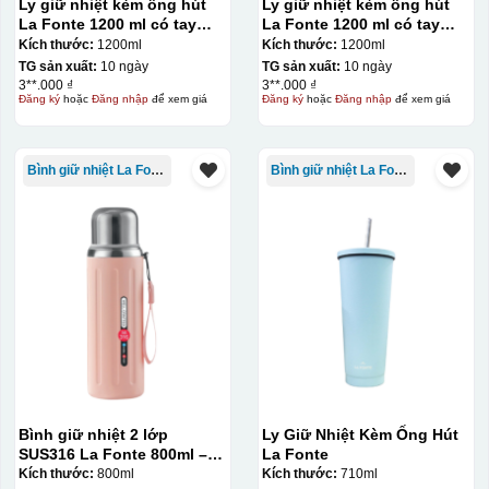
Ly giữ nhiệt kèm ống hút
Ly giữ nhiệt kèm ống hút
La Fonte 1200 ml có tay
La Fonte 1200 ml có tay
cầm – 012317
cầm – 012317
Kích thước:
1200ml
Kích thước:
1200ml
TG sản xuất:
10 ngày
TG sản xuất:
10 ngày
3**.000 ₫
3**.000 ₫
Hộp xi lót lụa
Đăng ký
hoặc
Đăng nhập
để xem giá
Đăng ký
hoặc
Đăng nhập
để xem giá
Hộp xi ấm chén
Bình giữ nhiệt La Fonte
Bình giữ nhiệt La Fonte
Bình giữ nhiệt 2 lớp
Ly Giữ Nhiệt Kèm Ống Hút
SUS316 La Fonte 800ml –
La Fonte
012720
Kích thước:
800ml
Kích thước:
710ml