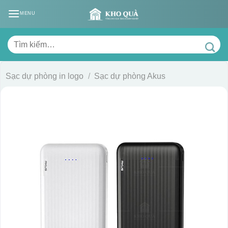
Skip
MENU
to
content
Tìm
kiếm:
Sạc dự phòng in logo
/
Sạc dự phòng Akus