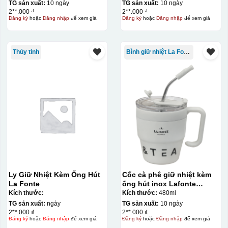
TG sản xuất:
10 ngày
TG sản xuất:
10 ngày
2**.000 ₫
2**.000 ₫
Đăng ký
hoặc
Đăng nhập
để xem giá
Đăng ký
hoặc
Đăng nhập
để xem giá
Thủy tinh
Bình giữ nhiệt La Fonte
Ly Giữ Nhiệt Kèm Ống Hút
Cốc cà phê giữ nhiệt kèm
La Fonte
ống hút inox Lafonte
480ML – 012782
Kích thước:
Kích thước:
480ml
TG sản xuất:
ngày
TG sản xuất:
10 ngày
2**.000 ₫
2**.000 ₫
Đăng ký
hoặc
Đăng nhập
để xem giá
Đăng ký
hoặc
Đăng nhập
để xem giá