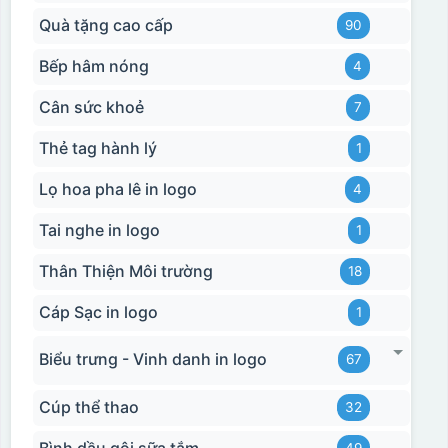
Quà tặng cao cấp
90
Bếp hâm nóng
4
Cân sức khoẻ
7
Thẻ tag hành lý
1
Lọ hoa pha lê in logo
4
Tai nghe in logo
1
Thân Thiện Môi trường
18
Cáp Sạc in logo
1
Biểu trưng - Vinh danh in logo
67
Cúp thể thao
32
Bình dầu gội sữa tắm
49