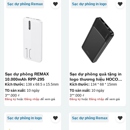
Sạc dự phòng Remax
Sạc dự phòng in logo
Sạc dự phòng REMAX
Sạc dự phòng quà tặng in
10.000mAh RPP-295
logo thương hiệu HOCO
10.000mAh KQ-SDP02
Kích thước:
138 x 68.5 x 15.5mm
Kích thước:
134 * 68 * 15mm
TG sản xuất:
10 ngày
TG sản xuất:
10 ngày
3**.000 ₫
3**.000 ₫
Đăng ký
hoặc
Đăng nhập
để xem giá
Đăng ký
hoặc
Đăng nhập
để xem giá
Sạc dự phòng in logo
Sạc dự phòng Remax