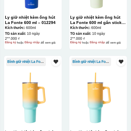
thủy tinh với độ bền cao và màu sắc tươi sáng. Ưu điểm
của phương pháp này là khô nhanh, thân thiện môi
Ly giữ nhiệt kèm ống hút
Ly giữ nhiệt kèm ống hút
trường, độ bám dính tốt và có thể tạo các hiệu ứng nổi
La Fonte 600 ml – 012294
La Fonte 600 ml gắn sticker
3D, phù hợp cho các sản phẩm quà tặng như bút, móc
– 012294
Kích thước:
600ml
Kích thước:
600ml
khóa, USB hay ly cốc cao cấp.
TG sản xuất:
10 ngày
TG sản xuất:
10 ngày
2**.000 ₫
2**.000 ₫
Đăng ký
hoặc
Đăng nhập
để xem giá
Đăng ký
hoặc
Đăng nhập
để xem giá
Kiểu hộp:
Hộp định hình
Bình giữ nhiệt La Fonte
Bình giữ nhiệt La Fonte