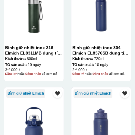
Bình giữ nhiệt inox 316
Bình giữ nhiệt inox 304
Elmich EL8311MB dung tích
Elmich EL8376SB dung tích
800ml
720ml
Kích thước:
800ml
Kích thước:
720ml
TG sản xuất:
10 ngày
TG sản xuất:
10 ngày
3**.000 ₫
2**.000 ₫
Đăng ký
hoặc
Đăng nhập
để xem giá
Đăng ký
hoặc
Đăng nhập
để xem giá
Bình giữ nhiệt Elmich
Bình giữ nhiệt Elmich