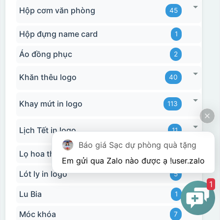
Hộp cơm văn phòng
45
Hộp đựng name card
1
Áo đồng phục
2
Khăn thêu logo
40
Khay mứt in logo
113
Lịch Tết in logo
11
Báo giá Sạc dự phòng quà tặng
Lọ hoa thủy tinh
17
Em gửi qua Zalo nào được ạ !
user.zalo
Lót ly in logo
5
1
Hộp xi biểu trưng
Lu Bia
1
Móc khóa
7