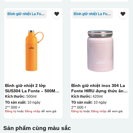
Bình giữ nhiệt La Fonte
Bình giữ nhiệt La Fonte
Bình giữ nhiệt 2 lớp
Bình giữ nhiệt inox 304 La
SUS304 La Fonte – 500ML –
Fonte HIRU đựng thức ăn
012737
420 ml – 012348
Kích thước:
500ml
Kích thước:
420ml
TG sản xuất:
10 ngày
TG sản xuất:
10 ngày
2**.000 ₫
2**.000 ₫
Đăng ký
hoặc
Đăng nhập
để xem giá
Đăng ký
hoặc
Đăng nhập
để xem giá
Sản phẩm cùng màu sắc