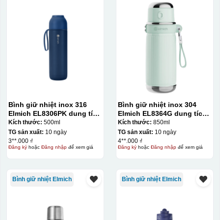
Bình giữ nhiệt inox 316
Bình giữ nhiệt inox 304
Elmich EL8306PK dung tích
Elmich EL8364G dung tích
500ml
850ml
Kích thước:
500ml
Kích thước:
850ml
TG sản xuất:
10 ngày
TG sản xuất:
10 ngày
3**.000 ₫
4**.000 ₫
Đăng ký
hoặc
Đăng nhập
để xem giá
Đăng ký
hoặc
Đăng nhập
để xem giá
Bình giữ nhiệt Elmich
Bình giữ nhiệt Elmich