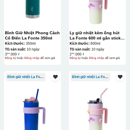
Bình Giữ Nhiệt Phong Cách
Ly giữ nhiệt kèm ống hút
Cổ Điển La Fonte 350ml
La Fonte 600 ml gắn sticker
– 012294
Kích thước:
350ml
Kích thước:
600ml
TG sản xuất:
10 ngày
TG sản xuất:
10 ngày
3**.000 ₫
2**.000 ₫
Đăng ký
hoặc
Đăng nhập
để xem giá
Đăng ký
hoặc
Đăng nhập
để xem giá
Bình giữ nhiệt La Fonte
Bình giữ nhiệt La Fonte
Kiểu in:
In UV
In UV trên quà tặng là kỹ thuật sử dụng mực đặc biệt
được chiếu tia cực tím để đóng rắn ngay sau khi in, cho
phép in được trên nhiều chất liệu như nhựa, kim loại,