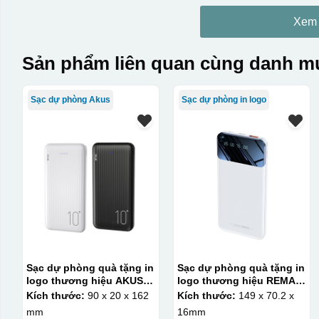
Xem
Sản phẩm liên quan cùng danh mụ
Sạc dự phòng Akus
Sạc dự phòng in logo
Sạc dự phòng quà tặng in
Sạc dự phòng quà tặng in
logo thương hiệu AKUS
logo thương hiệu REMAX
10.000mAh KQ-SDP04
10000mAh KQ-SDP16
Kích thước:
90 x 20 x 162
Kích thước:
149 x 70.2 x
mm
16mm