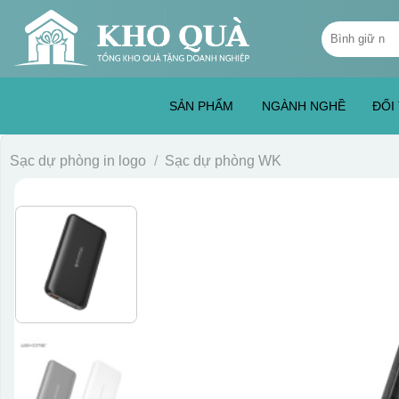
Skip
Tìm
to
kiếm:
content
SẢN PHẨM
NGÀNH NGHỀ
ĐỐI
Sạc dự phòng in logo
/
Sạc dự phòng WK