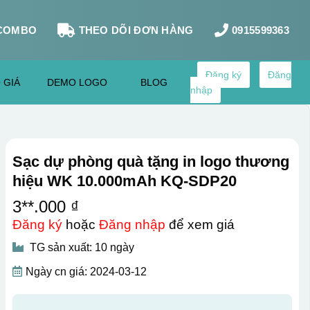
COMBO
THEO DÕI ĐƠN HÀNG
0915599363
Đăng ký
Đăng
 GIÁ
DEMO LOGO
BLOG
nhập
Sạc dự phòng quà tặng in logo thương
hiệu WK 10.000mAh KQ-SDP20
3**.000 ₫
Đăng ký
hoặc
Đăng nhập
để xem giá
TG sản xuất: 10 ngày
Ngày cn giá: 2024-03-12