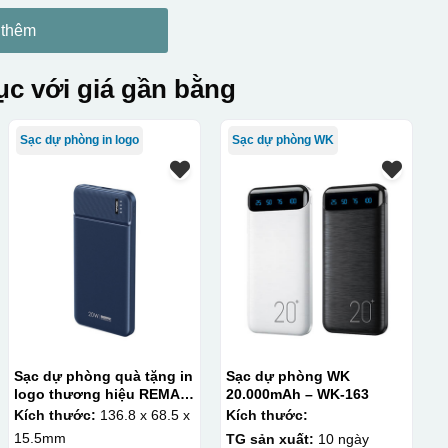
 thêm
c với giá gần bằng
Sạc dự phòng in logo
Sạc dự phòng WK
Sạc dự phòng quà tặng in
Sạc dự phòng WK
logo thương hiệu REMAX
20.000mAh – WK-163
10000mAh KQ-SDP15
Kích thước:
136.8 x 68.5 x
Kích thước:
15.5mm
TG sản xuất:
10 ngày