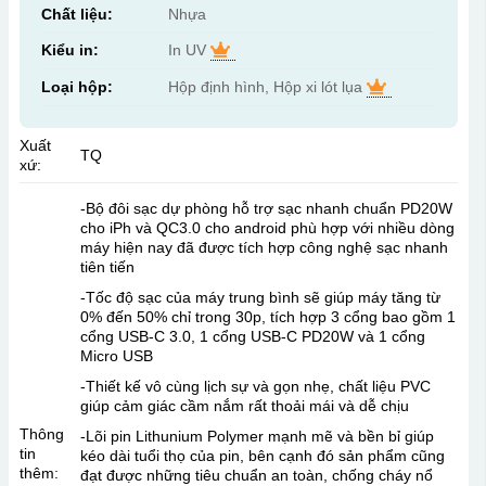
Chất liệu:
Nhựa
Kiểu in:
In UV
Loại hộp:
Hộp định hình, Hộp xi lót lụa
Xuất
TQ
xứ:
-Bộ đôi sạc dự phòng hỗ trợ sạc nhanh chuẩn PD20W
cho iPh và QC3.0 cho android phù hợp với nhiều dòng
máy hiện nay đã được tích hợp công nghệ sạc nhanh
tiên tiến
-Tốc độ sạc của máy trung bình sẽ giúp máy tăng từ
0% đến 50% chỉ trong 30p, tích hợp 3 cổng bao gồm 1
cổng USB-C 3.0, 1 cổng USB-C PD20W và 1 cổng
Micro USB
-Thiết kế vô cùng lịch sự và gọn nhẹ, chất liệu PVC
giúp cảm giác cầm nắm rất thoải mái và dễ chịu
Thông
-Lõi pin Lithunium Polymer mạnh mẽ và bền bỉ giúp
tin
kéo dài tuổi thọ của pin, bên cạnh đó sản phẩm cũng
thêm:
đạt được những tiêu chuẩn an toàn, chống cháy nổ