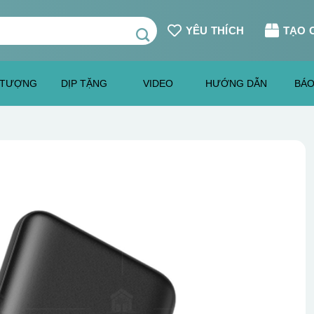
YÊU THÍCH
TẠO 
 TƯỢNG
DỊP TẶNG
VIDEO
HƯỚNG DẪN
BÁO