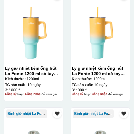
phẩm như ly, cốc, bút, móc khóa hay các vật phẩm quà
tặng khác. Kỹ thuật này cho phép in được nhiều màu sắc
khác nhau, độ bền cao, có thể in trên nhiều chất liệu và
phù hợp cho sản xuất số lượng lớn, tuy nhiên đòi hỏi
quy trình chuẩn bị kỹ lưỡng và chi phí setup ban đầu
tương đối cao.
Chất liệu:
Ly giữ nhiệt kèm ống hút
Ly giữ nhiệt kèm ống hút
Nhựa
La Fonte 1200 ml có tay
La Fonte 1200 ml có tay
cầm – 012317
cầm – 012317
Kích thước:
1200ml
Kích thước:
1200ml
TG sản xuất:
10 ngày
TG sản xuất:
10 ngày
3**.000 ₫
3**.000 ₫
Đăng ký
hoặc
Đăng nhập
để xem giá
Đăng ký
hoặc
Đăng nhập
để xem giá
Bình giữ nhiệt La Fonte
Bình giữ nhiệt La Fonte