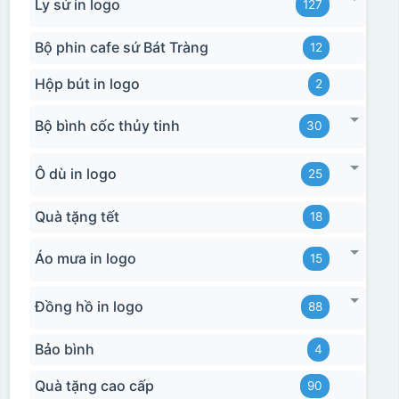
Ly sứ in logo
127
Bộ phin cafe sứ Bát Tràng
12
Hộp bút in logo
2
Bộ bình cốc thủy tinh
30
Ô dù in logo
25
Quà tặng tết
18
Áo mưa in logo
15
Đồng hồ in logo
88
Bảo bình
4
Quà tặng cao cấp
90