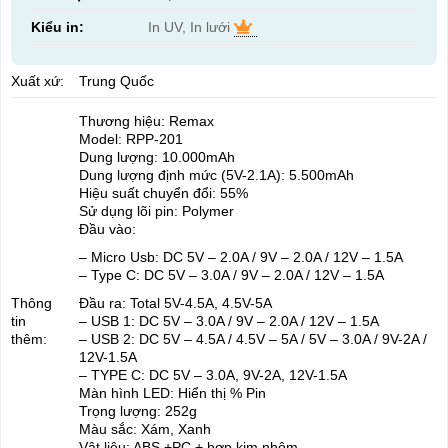
Kiểu in:
In UV, In lưới
Xuất xứ:
Trung Quốc
Thương hiệu: Remax
Model: RPP-201
Dung lượng: 10.000mAh
Dung lượng định mức (5V-2.1A): 5.500mAh
Hiệu suất chuyển đổi: 55%
Sử dụng lõi pin: Polymer
Đầu vào:
– Micro Usb: DC 5V – 2.0A / 9V – 2.0A / 12V – 1.5A
– Type C: DC 5V – 3.0A / 9V – 2.0A / 12V – 1.5A
Thông
Đầu ra: Total 5V-4.5A, 4.5V-5A
tin
– USB 1: DC 5V – 3.0A / 9V – 2.0A / 12V – 1.5A
thêm:
– USB 2: DC 5V – 4.5A / 4.5V – 5A / 5V – 3.0A / 9V-2A /
12V-1.5A
– TYPE C: DC 5V – 3.0A, 9V-2A, 12V-1.5A
Màn hình LED: Hiển thị % Pin
Trọng lượng: 252g
Màu sắc: Xám, Xanh
Vật liệu: ABS +PC + hợp kim nhôm