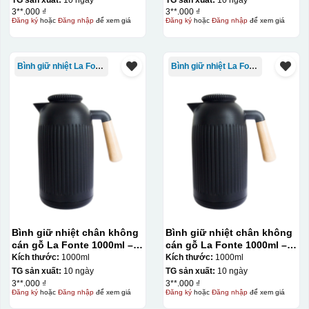
TG sản xuất:
10 ngày
TG sản xuất:
10 ngày
3**.000 ₫
3**.000 ₫
Đăng ký
hoặc
Đăng nhập
để xem giá
Đăng ký
hoặc
Đăng nhập
để xem giá
Bình giữ nhiệt La Fonte
Bình giữ nhiệt La Fonte
Bình giữ nhiệt chân không
Bình giữ nhiệt chân không
cán gỗ La Fonte 1000ml –
cán gỗ La Fonte 1000ml –
011679
011679
Kích thước:
1000ml
Kích thước:
1000ml
TG sản xuất:
10 ngày
TG sản xuất:
10 ngày
3**.000 ₫
3**.000 ₫
Đăng ký
hoặc
Đăng nhập
để xem giá
Đăng ký
hoặc
Đăng nhập
để xem giá