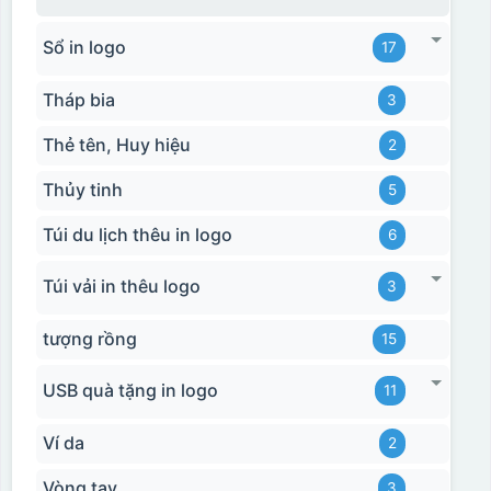
Sổ in logo
17
Tháp bia
3
Thẻ tên, Huy hiệu
2
Thủy tinh
5
Túi du lịch thêu in logo
6
Túi vải in thêu logo
3
tượng rồng
15
USB quà tặng in logo
11
Ví da
2
Vòng tay
3