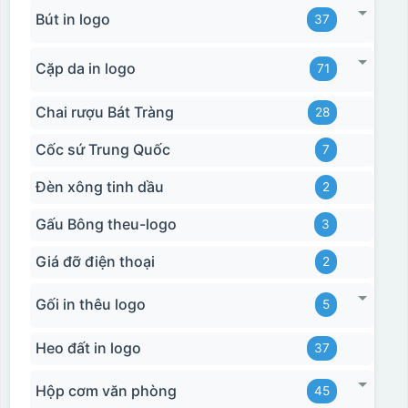
Bút in logo
37
Cặp da in logo
71
Chai rượu Bát Tràng
28
Cốc sứ Trung Quốc
7
Đèn xông tinh dầu
2
Gấu Bông theu-logo
3
Giá đỡ điện thoại
2
Gối in thêu logo
5
Heo đất in logo
37
Hộp cơm văn phòng
45