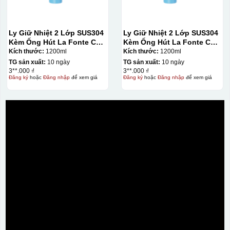
Ly Giữ Nhiệt 2 Lớp SUS304
Ly Giữ Nhiệt 2 Lớp SUS304
Kèm Ống Hút La Fonte Có
Kèm Ống Hút La Fonte Có
Tay Cầm 1200ml
Tay Cầm 1200ml
Kích thước:
1200ml
Kích thước:
1200ml
TG sản xuất:
10 ngày
TG sản xuất:
10 ngày
3**.000 ₫
3**.000 ₫
Đăng ký
hoặc
Đăng nhập
để xem giá
Đăng ký
hoặc
Đăng nhập
để xem giá