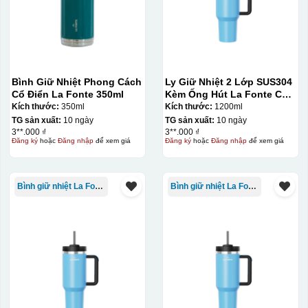
Bình Giữ Nhiệt Phong Cách
Ly Giữ Nhiệt 2 Lớp SUS304
Cổ Điển La Fonte 350ml
Kèm Ống Hút La Fonte Có
Tay Cầm 1200ml
Kích thước:
350ml
Kích thước:
1200ml
TG sản xuất:
10 ngày
TG sản xuất:
10 ngày
3**.000 ₫
3**.000 ₫
Đăng ký
hoặc
Đăng nhập
để xem giá
Đăng ký
hoặc
Đăng nhập
để xem giá
Bình giữ nhiệt La Fonte
Bình giữ nhiệt La Fonte