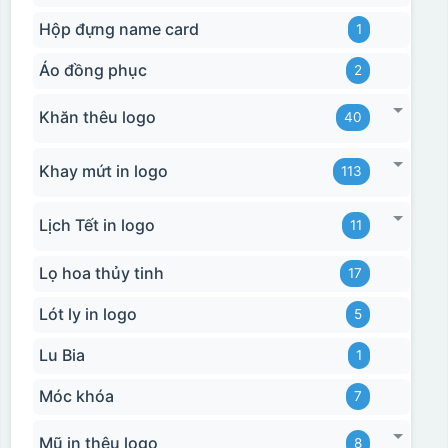
Hộp đựng name card
1
Áo đồng phục
2
Khăn thêu logo
40
Khay mứt in logo
113
Lịch Tết in logo
11
Lọ hoa thủy tinh
17
Lót ly in logo
5
Lu Bia
1
Móc khóa
7
Mũ in thêu logo
8