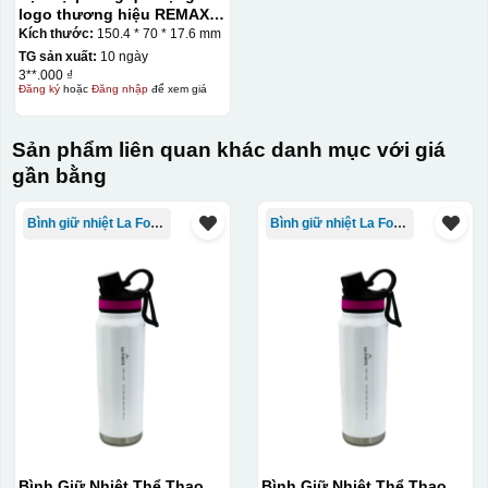
logo thương hiệu REMAX
10.000mAh KQ-SDP17
Kích thước:
150.4 * 70 * 17.6 mm
TG sản xuất:
10 ngày
3**.000 ₫
Đăng ký
hoặc
Đăng nhập
để xem giá
Sản phẩm liên quan khác danh mục với giá
gần bằng
Bình giữ nhiệt La Fonte
Bình giữ nhiệt La Fonte
Bình Giữ Nhiệt Thể Thao
Bình Giữ Nhiệt Thể Thao