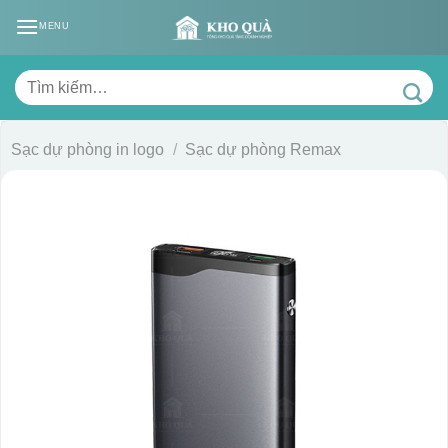
Skip
MENU
to
content
Tìm
kiếm:
Sạc dự phòng in logo
/
Sạc dự phòng Remax