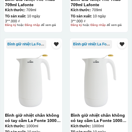
709ml Lafonte
709ml Lafonte
Kích thước:
709ml
Kích thước:
709ml
TG sản xuất:
10 ngày
TG sản xuất:
10 ngày
3**.000 ₫
3**.000 ₫
Đăng ký
hoặc
Đăng nhập
để xem giá
Đăng ký
hoặc
Đăng nhập
để xem giá
Bình giữ nhiệt La Fonte
Bình giữ nhiệt La Fonte
Bình giữ nhiệt chân không
Bình giữ nhiệt chân không
có tay cầm La Fonte 1000ml
có tay cầm La Fonte 1000ml
– 011655
– 011655
Kích thước:
1000ml
Kích thước:
1000ml