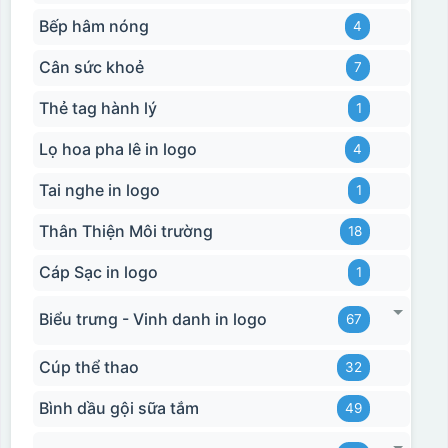
Bếp hâm nóng
4
Cân sức khoẻ
7
Thẻ tag hành lý
1
Lọ hoa pha lê in logo
4
Tai nghe in logo
1
Thân Thiện Môi trường
18
Cáp Sạc in logo
1
Biểu trưng - Vinh danh in logo
67
Cúp thể thao
32
Bình dầu gội sữa tắm
49