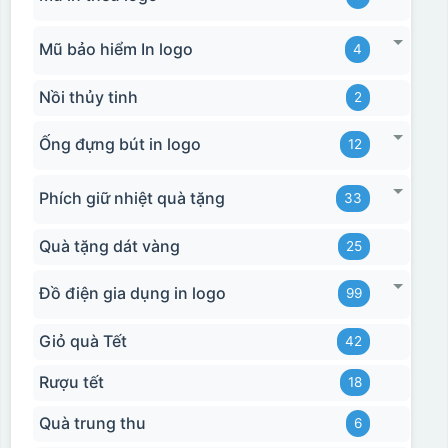
Mũ bảo hiểm In logo
4
Nồi thủy tinh
2
Ống đựng bút in logo
12
Phích giữ nhiệt quà tặng
33
Quà tặng dát vàng
25
Đồ điện gia dụng in logo
99
Giỏ quà Tết
42
Rượu tết
18
Quà trung thu
6