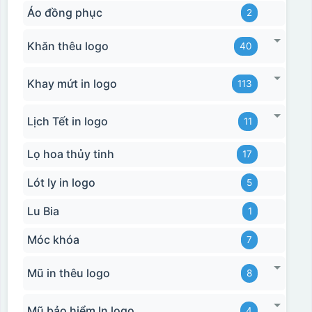
Áo đồng phục
2
Khăn thêu logo
40
Khay mứt in logo
113
Lịch Tết in logo
11
Lọ hoa thủy tinh
17
Lót ly in logo
5
Lu Bia
1
Móc khóa
7
Mũ in thêu logo
8
Mũ bảo hiểm In logo
4