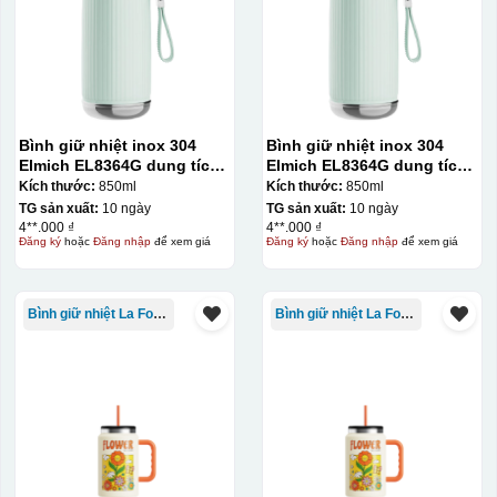
Bình giữ nhiệt inox 304
Bình giữ nhiệt inox 304
Elmich EL8364G dung tích
Elmich EL8364G dung tích
850ml
850ml
Kích thước:
850ml
Kích thước:
850ml
TG sản xuất:
10 ngày
TG sản xuất:
10 ngày
Kiểu in:
4**.000 ₫
4**.000 ₫
Đăng ký
hoặc
Đăng nhập
để xem giá
Đăng ký
hoặc
Đăng nhập
để xem giá
In UV
In UV trên quà tặng là kỹ thuật sử dụng mực đặc biệt
Bình giữ nhiệt La Fonte
Bình giữ nhiệt La Fonte
được chiếu tia cực tím để đóng rắn ngay sau khi in, cho
phép in được trên nhiều chất liệu như nhựa, kim loại,
thủy tinh với độ bền cao và màu sắc tươi sáng. Ưu điểm
của phương pháp này là khô nhanh, thân thiện môi
trường, độ bám dính tốt và có thể tạo các hiệu ứng nổi
3D, phù hợp cho các sản phẩm quà tặng như bút, móc
khóa, USB hay ly cốc cao cấp.