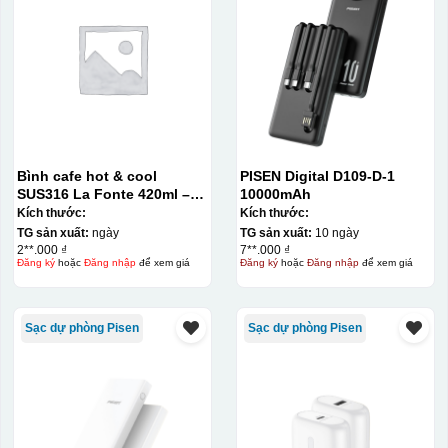
Bình cafe hot & cool
PISEN Digital D109-D-1
SUS316 La Fonte 420ml –
10000mAh
012775
Kích thước:
Kích thước:
TG sản xuất:
ngày
TG sản xuất:
10 ngày
2**.000 ₫
7**.000 ₫
Đăng ký
hoặc
Đăng nhập
để xem giá
Đăng ký
hoặc
Đăng nhập
để xem giá
Sạc dự phòng Pisen
Sạc dự phòng Pisen