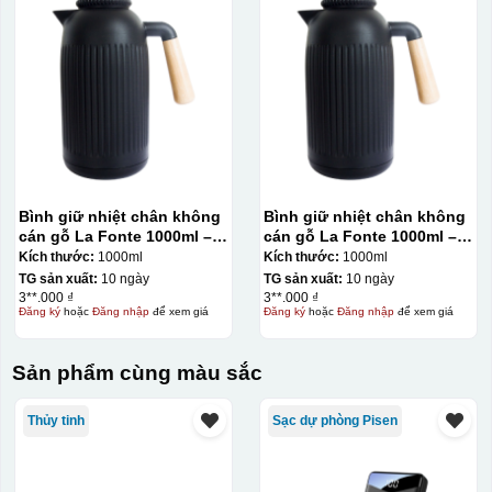
Hộp xi ly sứ
Bình giữ nhiệt chân không
Bình giữ nhiệt chân không
cán gỗ La Fonte 1000ml –
cán gỗ La Fonte 1000ml –
011679
011679
Kích thước:
1000ml
Kích thước:
1000ml
TG sản xuất:
10 ngày
TG sản xuất:
10 ngày
3**.000 ₫
3**.000 ₫
Đăng ký
hoặc
Đăng nhập
để xem giá
Đăng ký
hoặc
Đăng nhập
để xem giá
Sản phẩm cùng màu sắc
Thủy tinh
Sạc dự phòng Pisen