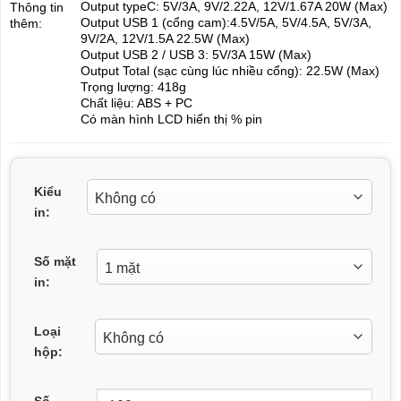
Output typeC: 5V/3A, 9V/2.22A, 12V/1.67A 20W (Max)
Thông tin
Output USB 1 (cổng cam):4.5V/5A, 5V/4.5A, 5V/3A,
thêm:
9V/2A, 12V/1.5A 22.5W (Max)
Output USB 2 / USB 3: 5V/3A 15W (Max)
Output Total (sạc cùng lúc nhiều cổng): 22.5W (Max)
Trọng lượng: 418g
Chất liệu: ABS + PC
Có màn hình LCD hiển thị % pin
Kiểu
in:
Số mặt
in:
Loại
hộp:
Số