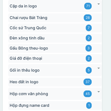
Cặp da in logo
71
Chai rượu Bát Tràng
28
Cốc sứ Trung Quốc
7
Hộp xi biểu trưng
Đèn xông tinh dầu
2
Gấu Bông theu-logo
3
Giá đỡ điện thoại
2
Gối in thêu logo
5
Heo đất in logo
37
Hộp cơm văn phòng
45
Hộp đựng name card
1