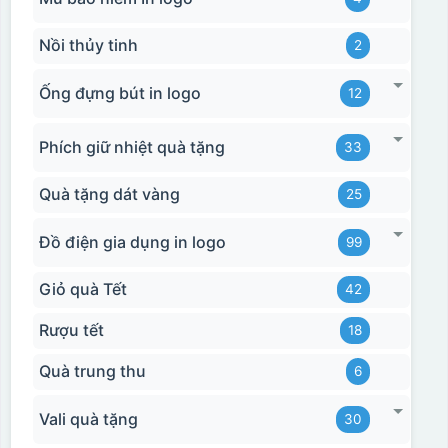
Nồi thủy tinh
2
Ống đựng bút in logo
12
Phích giữ nhiệt quà tặng
33
Quà tặng dát vàng
25
Đồ điện gia dụng in logo
99
Giỏ quà Tết
42
Rượu tết
18
Quà trung thu
6
Vali quà tặng
30