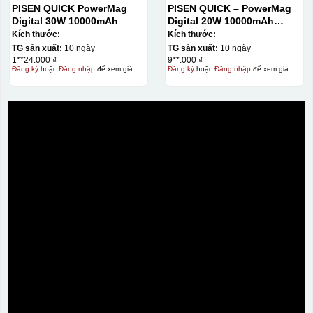
PISEN QUICK PowerMag
PISEN QUICK – PowerMag
Digital 30W 10000mAh
Digital 20W 10000mAh
Power bank. White: 200pcs;
Kích thước:
Kích thước:
Blue: 200pcs
TG sản xuất:
10 ngày
TG sản xuất:
10 ngày
1**24.000 ₫
9**.000 ₫
Đăng ký
hoặc
Đăng nhập
để xem giá
Đăng ký
hoặc
Đăng nhập
để xem giá