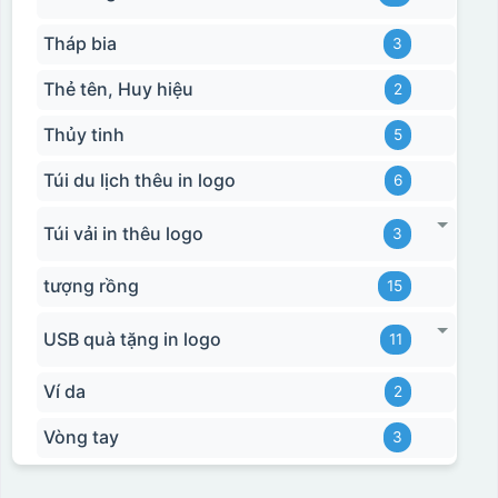
Tháp bia
3
Thẻ tên, Huy hiệu
2
Thủy tinh
5
Túi du lịch thêu in logo
6
Túi vải in thêu logo
3
tượng rồng
15
USB quà tặng in logo
11
Ví da
2
Vòng tay
3
Hộp xi bình hoa