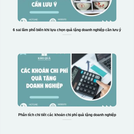
6 sai lầm phổ biến khi lựa chọn quà tặng doanh nghiệp cần lưu ý
Phân tích chi tiết các khoản chi phí quà tặng doanh nghiệp