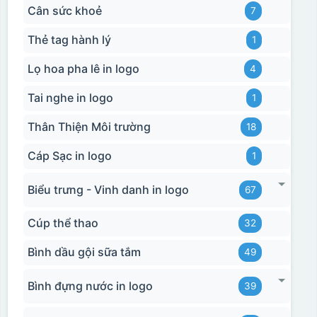
Cân sức khoẻ
7
Thẻ tag hành lý
1
Lọ hoa pha lê in logo
4
Tai nghe in logo
1
Thân Thiện Môi trường
18
Cáp Sạc in logo
1
Biểu trưng - Vinh danh in logo
67
Cúp thể thao
32
Bình dầu gội sữa tắm
49
Bình đựng nước in logo
39