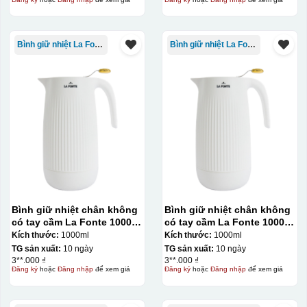
Bình giữ nhiệt La Fonte
Bình giữ nhiệt La Fonte
Bình giữ nhiệt chân không
Bình giữ nhiệt chân không
có tay cầm La Fonte 1000ml
có tay cầm La Fonte 1000ml
– 011655
– 011655
Kích thước:
1000ml
Kích thước:
1000ml
TG sản xuất:
10 ngày
TG sản xuất:
10 ngày
3**.000 ₫
3**.000 ₫
Đăng ký
hoặc
Đăng nhập
để xem giá
Đăng ký
hoặc
Đăng nhập
để xem giá