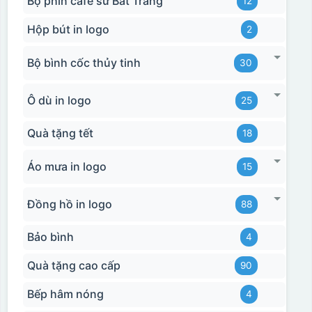
Bộ phin cafe sứ Bát Tràng
12
Hộp bút in logo
2
Bộ bình cốc thủy tinh
30
Ô dù in logo
25
Quà tặng tết
18
Áo mưa in logo
15
Đồng hồ in logo
88
Bảo bình
4
Quà tặng cao cấp
90
Bếp hâm nóng
4