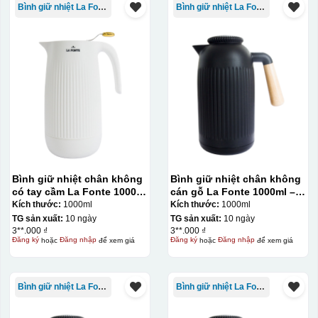
Bình giữ nhiệt La Fonte
Bình giữ nhiệt La Fonte
Bình giữ nhiệt chân không
Bình giữ nhiệt chân không
có tay cầm La Fonte 1000ml
cán gỗ La Fonte 1000ml –
– 011655
011679
Kích thước:
1000ml
Kích thước:
1000ml
TG sản xuất:
10 ngày
TG sản xuất:
10 ngày
3**.000 ₫
3**.000 ₫
Đăng ký
hoặc
Đăng nhập
để xem giá
Đăng ký
hoặc
Đăng nhập
để xem giá
Bình giữ nhiệt La Fonte
Bình giữ nhiệt La Fonte