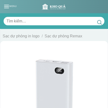
Skip
MENU
to
content
Tìm
kiếm:
Sạc dự phòng in logo
/
Sạc dự phòng Remax