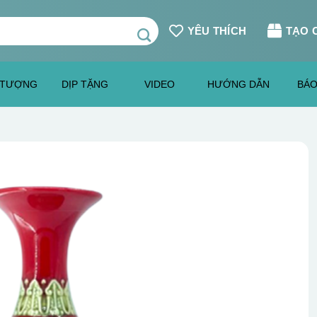
YÊU THÍCH
TẠO 
 TƯỢNG
DỊP TẶNG
VIDEO
HƯỚNG DẪN
BÁO