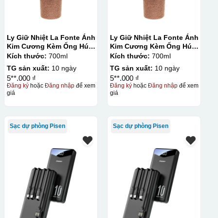
Ly Giữ Nhiệt La Fonte Ánh
Ly Giữ Nhiệt La Fonte Ánh
Kim Cương Kèm Ống Hút-
Kim Cương Kèm Ống Hút-
700 ml-014687-GOL
700 ml-014687-GOL
Kích thước:
700ml
Kích thước:
700ml
TG sản xuất:
10 ngày
TG sản xuất:
10 ngày
5**.000 ₫
5**.000 ₫
Đăng ký
hoặc
Đăng nhập
để xem
Đăng ký
hoặc
Đăng nhập
để xem
giá
giá
Sạc dự phòng Pisen
Sạc dự phòng Pisen