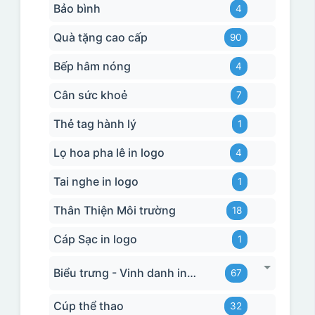
Bảo bình
4
Quà tặng cao cấp
90
Bếp hâm nóng
4
Cân sức khoẻ
7
Thẻ tag hành lý
1
Lọ hoa pha lê in logo
4
Tai nghe in logo
1
Thân Thiện Môi trường
18
Cáp Sạc in logo
1
Biểu trưng - Vinh danh in logo
67
Cúp thể thao
32