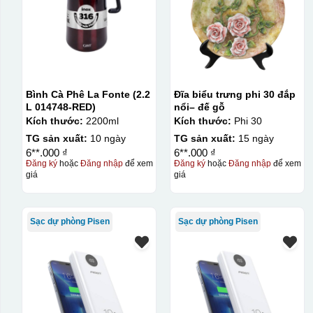
Bình Cà Phê La Fonte (2.2
Đĩa biểu trưng phi 30 đắp
L 014748-RED)
nổi– đế gỗ
Kích thước:
2200ml
Kích thước:
Phi 30
TG sản xuất:
10 ngày
TG sản xuất:
15 ngày
6**.000 ₫
6**.000 ₫
Đăng ký
hoặc
Đăng nhập
để xem
Đăng ký
hoặc
Đăng nhập
để xem
giá
giá
Sạc dự phòng Pisen
Sạc dự phòng Pisen