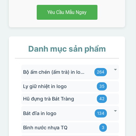
Yêu Cầu Mẫu Ngay
Danh mục sản phẩm
Bộ ấm chén (ấm trà) in logo
264
Ly giữ nhiệt in logo
35
Hũ đựng trà Bát Tràng
42
Bát đĩa in logo
134
Bình nước nhựa TQ
3