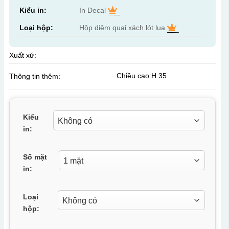
Kiểu in:
In Decal
Loại hộp:
Hộp diêm quai xách lót lụa
Xuất xứ:
Chiều cao:H 35
Thông tin thêm:
Kiểu
in:
Số mặt
in:
Loại
hộp: