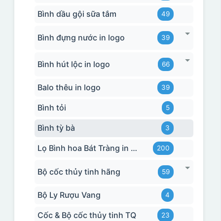
Bình dầu gội sữa tắm
49
Bình đựng nước in logo
39
Bình hút lộc in logo
66
Balo thêu in logo
39
Bình tỏi
5
Bình tỳ bà
3
Lọ Bình hoa Bát Tràng in logo
200
Bộ cốc thủy tinh hãng
59
Bộ Ly Rượu Vang
4
Cốc & Bộ cốc thủy tinh TQ
23