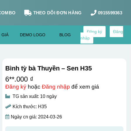
COMBO
THEO DÕI ĐƠN HÀNG
0915599363
Đăng ký
Đăng
 GIÁ
DEMO LOGO
BLOG
nhập
Bình tỳ bà Thuyền – Sen H35
6**.000 ₫
Đăng ký
hoặc
Đăng nhập
để xem giá
TG sản xuất: 10 ngày
Kích thước: H35
Ngày cn giá: 2024-03-26