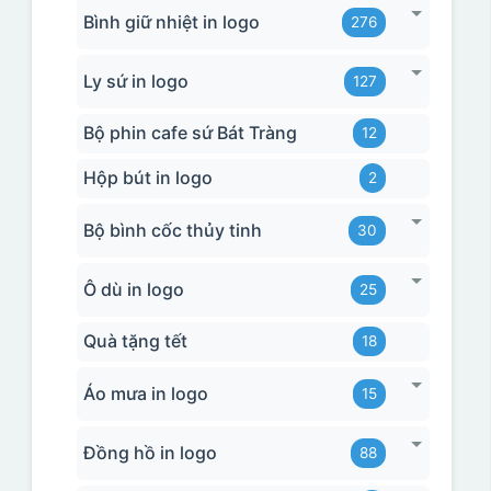
Bình giữ nhiệt in logo
276
Ly sứ in logo
127
Bộ phin cafe sứ Bát Tràng
12
Hộp bút in logo
2
Bộ bình cốc thủy tinh
30
Ô dù in logo
25
Quà tặng tết
18
Áo mưa in logo
15
Đồng hồ in logo
88