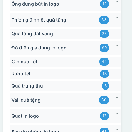
Ống đựng bút in logo
12
Phích giữ nhiệt quà tặng
33
Quà tặng dát vàng
25
Đồ điện gia dụng in logo
99
Giỏ quà Tết
42
Rượu tết
18
Quà trung thu
6
Vali quà tặng
30
Quạt in logo
17
Sạc dự phòng in logo
65