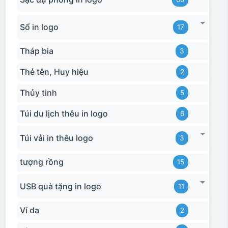
Sổ in logo
17
Tháp bia
3
Thẻ tên, Huy hiệu
2
Thủy tinh
5
Túi du lịch thêu in logo
6
Túi vải in thêu logo
3
tượng rồng
15
USB quà tặng in logo
11
Ví da
2