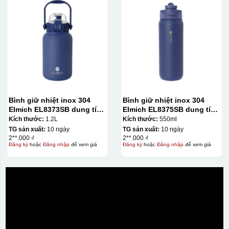
Bình giữ nhiệt inox 304
Bình giữ nhiệt inox 304
Elmich EL8373SB dung tích
Elmich EL8375SB dung tích
1.2L
550ml
Kích thước:
1.2L
Kích thước:
550ml
TG sản xuất:
10 ngày
TG sản xuất:
10 ngày
2**.000 ₫
2**.000 ₫
Đăng ký
hoặc
Đăng nhập
để xem giá
Đăng ký
hoặc
Đăng nhập
để xem giá