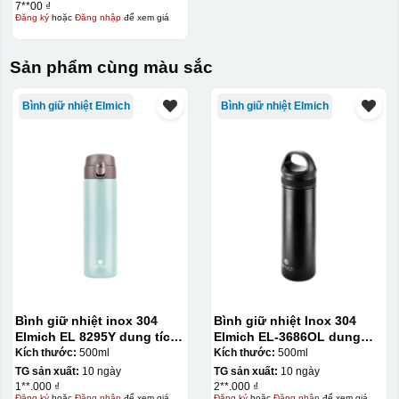
7**00 ₫
Đăng ký
hoặc
Đăng nhập
để xem giá
Sản phẩm cùng màu sắc
Bình giữ nhiệt Elmich
Bình giữ nhiệt Elmich
Bình giữ nhiệt inox 304
Bình giữ nhiệt Inox 304
Elmich EL 8295Y dung tích
Elmich EL-3686OL dung
500ml
tích 500ml
Kích thước:
500ml
Kích thước:
500ml
TG sản xuất:
10 ngày
TG sản xuất:
10 ngày
1**.000 ₫
2**.000 ₫
Đăng ký
hoặc
Đăng nhập
để xem giá
Đăng ký
hoặc
Đăng nhập
để xem giá