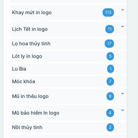
Khay mứt in logo
113
Lịch Tết in logo
11
Lọ hoa thủy tinh
17
Lót ly in logo
5
Lu Bia
1
Móc khóa
7
Mũ in thêu logo
8
Mũ bảo hiểm In logo
4
Nồi thủy tinh
2