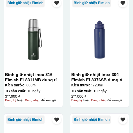
Bình giữ nhiệt Elmich
Bình giữ nhiệt Elmich
Bình giữ nhiệt inox 316
Bình giữ nhiệt inox 304
Elmich EL8311MB dung tích
Elmich EL8376SB dung tích
800ml
720ml
Kích thước:
800ml
Kích thước:
720ml
TG sản xuất:
10 ngày
TG sản xuất:
10 ngày
3**.000 ₫
2**.000 ₫
Đăng ký
hoặc
Đăng nhập
để xem giá
Đăng ký
hoặc
Đăng nhập
để xem giá
Bình giữ nhiệt Elmich
Bình giữ nhiệt Elmich