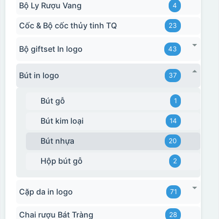
Bộ Ly Rượu Vang
4
Cốc & Bộ cốc thủy tinh TQ
23
Bộ giftset In logo
43
Bút in logo
37
Bút gỗ
1
Bút kim loại
14
Bút nhựa
20
Hộp bút gỗ
2
Cặp da in logo
71
Chai rượu Bát Tràng
28