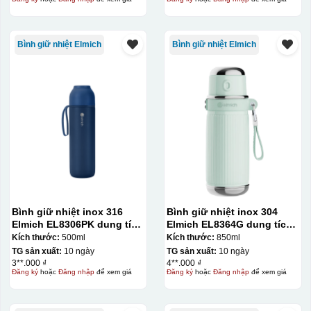
Bình giữ nhiệt Elmich
Bình giữ nhiệt Elmich
Bình giữ nhiệt inox 316
Bình giữ nhiệt inox 304
Elmich EL8306PK dung tích
Elmich EL8364G dung tích
500ml
850ml
Kích thước:
500ml
Kích thước:
850ml
TG sản xuất:
10 ngày
TG sản xuất:
10 ngày
3**.000 ₫
4**.000 ₫
Đăng ký
hoặc
Đăng nhập
để xem giá
Đăng ký
hoặc
Đăng nhập
để xem giá