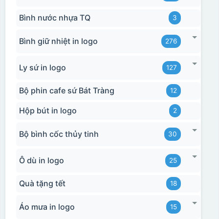
Bình nước nhựa TQ
3
Bình giữ nhiệt in logo
276
Ly sứ in logo
127
Bộ phin cafe sứ Bát Tràng
12
Hộp bút in logo
2
Bộ bình cốc thủy tinh
30
Ô dù in logo
25
Quà tặng tết
18
Áo mưa in logo
15