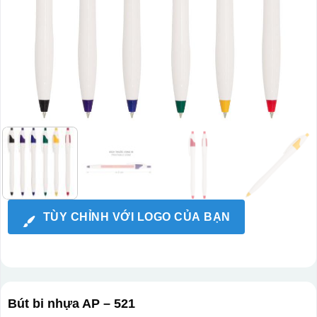
TÙY CHỈNH VỚI LOGO CỦA BẠN
Bút bi nhựa AP – 521