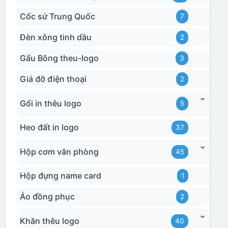
Cốc sứ Trung Quốc
7
Đèn xông tinh dầu
2
Gấu Bông theu-logo
3
Giá đỡ điện thoại
2
Gối in thêu logo
5
Heo đất in logo
37
Hộp cơm văn phòng
45
Hộp đựng name card
1
Áo đồng phục
2
Khăn thêu logo
40