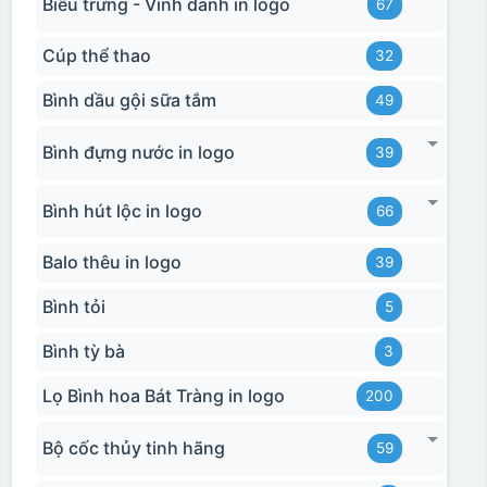
Biểu trưng - Vinh danh in logo
67
Cúp thể thao
32
Bình dầu gội sữa tắm
49
Bình đựng nước in logo
39
Bình hút lộc in logo
66
Balo thêu in logo
39
Bình tỏi
5
Chất liệu:
Bình tỳ bà
3
Nhựa
Lọ Bình hoa Bát Tràng in logo
200
Bộ cốc thủy tinh hãng
59