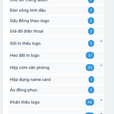
Đèn xông tinh dầu
2
Gấu Bông theu-logo
3
Giá đỡ điện thoại
2
Gối in thêu logo
5
Heo đất in logo
37
Hộp cơm văn phòng
45
Hộp đựng name card
1
Áo đồng phục
2
Khăn thêu logo
40