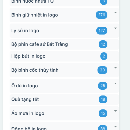
Bình nước nhựa TQ
3
Bình giữ nhiệt in logo
276
Ly sứ in logo
127
Bộ phin cafe sứ Bát Tràng
12
Hộp bút in logo
2
Bộ bình cốc thủy tinh
30
Ô dù in logo
25
Quà tặng tết
18
Áo mưa in logo
15
Đồng hồ in logo
88