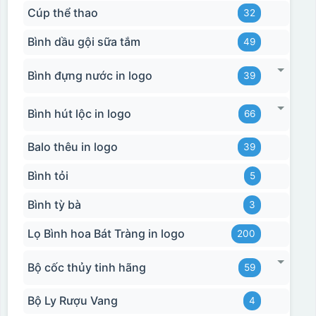
Cúp thể thao
32
Bình dầu gội sữa tắm
49
Bình đựng nước in logo
39
Bình hút lộc in logo
66
Balo thêu in logo
39
Bình tỏi
5
Bình tỳ bà
3
Lọ Bình hoa Bát Tràng in logo
200
Bộ cốc thủy tinh hãng
59
Bộ Ly Rượu Vang
4