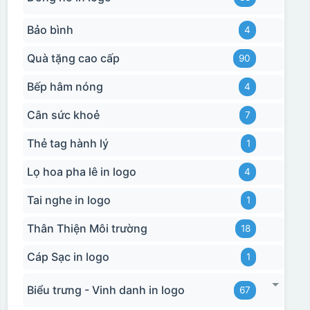
Bảo bình
4
Quà tặng cao cấp
90
Bếp hâm nóng
4
Cân sức khoẻ
7
Thẻ tag hành lý
1
Lọ hoa pha lê in logo
4
Tai nghe in logo
1
Thân Thiện Môi trường
18
Cáp Sạc in logo
1
Biểu trưng - Vinh danh in logo
67