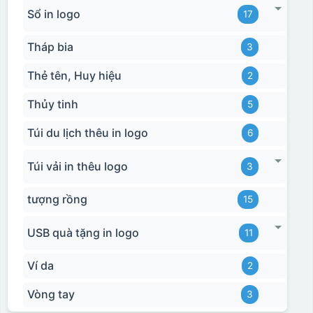
Sổ in logo
17
Tháp bia
3
Thẻ tên, Huy hiệu
2
Thủy tinh
5
Túi du lịch thêu in logo
6
Túi vải in thêu logo
3
tượng rồng
15
USB quà tặng in logo
11
Ví da
2
Vòng tay
3