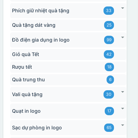
Phích giữ nhiệt quà tặng
33
Quà tặng dát vàng
25
Đồ điện gia dụng in logo
99
Giỏ quà Tết
42
Rượu tết
18
Quà trung thu
6
Vali quà tặng
30
Quạt in logo
17
Sạc dự phòng in logo
65