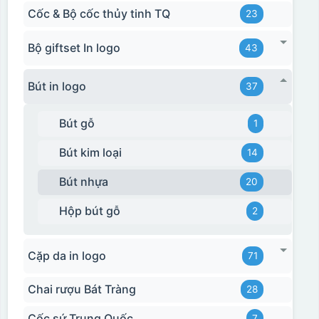
Cốc & Bộ cốc thủy tinh TQ
23
Bộ giftset In logo
43
Bút in logo
37
Bút gỗ
1
Bút kim loại
14
Bút nhựa
20
Hộp bút gỗ
2
Cặp da in logo
71
Chai rượu Bát Tràng
28
Cốc sứ Trung Quốc
7