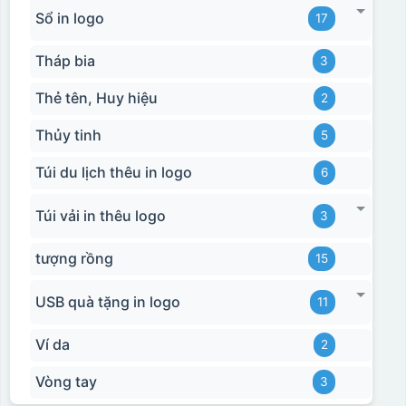
Sổ in logo
17
Tháp bia
3
Thẻ tên, Huy hiệu
2
Thủy tinh
5
Túi du lịch thêu in logo
6
Túi vải in thêu logo
3
tượng rồng
15
USB quà tặng in logo
11
Ví da
2
Vòng tay
3