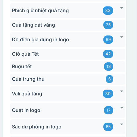
Phích giữ nhiệt quà tặng
33
Quà tặng dát vàng
25
Đồ điện gia dụng in logo
99
Giỏ quà Tết
42
Rượu tết
18
Quà trung thu
6
Vali quà tặng
30
Quạt in logo
17
Sạc dự phòng in logo
65