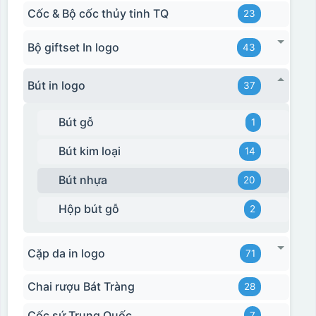
Cốc & Bộ cốc thủy tinh TQ
23
Bộ giftset In logo
43
Bút in logo
37
Bút gỗ
1
Bút kim loại
14
Bút nhựa
20
Hộp bút gỗ
2
Cặp da in logo
71
Chai rượu Bát Tràng
28
Cốc sứ Trung Quốc
7