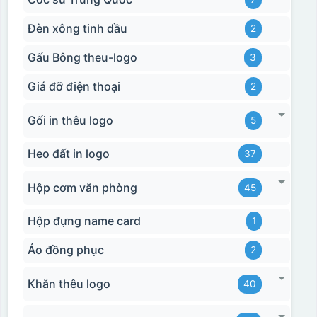
Đèn xông tinh dầu
2
Gấu Bông theu-logo
3
Giá đỡ điện thoại
2
Gối in thêu logo
5
Heo đất in logo
37
Hộp cơm văn phòng
45
Hộp đựng name card
1
Áo đồng phục
2
Khăn thêu logo
40