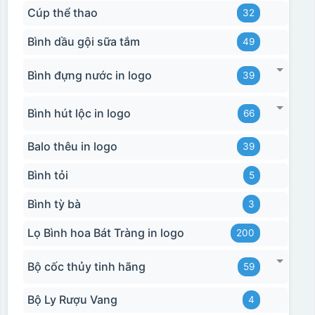
Cúp thể thao
32
Bình dầu gội sữa tắm
49
Bình đựng nước in logo
39
Bình hút lộc in logo
66
Balo thêu in logo
39
Bình tỏi
5
Bình tỳ bà
3
Lọ Bình hoa Bát Tràng in logo
200
Bộ cốc thủy tinh hãng
59
Bộ Ly Rượu Vang
4