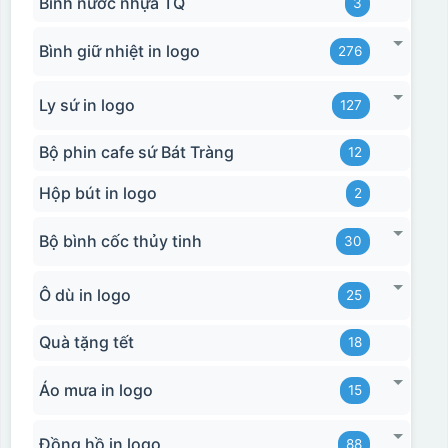
Bình nước nhựa TQ
3
Bình giữ nhiệt in logo
276
Ly sứ in logo
127
Bộ phin cafe sứ Bát Tràng
12
Hộp bút in logo
2
Bộ bình cốc thủy tinh
30
Ô dù in logo
25
Quà tặng tết
18
Áo mưa in logo
15
Đồng hồ in logo
88