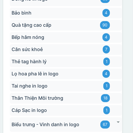
Bảo bình
4
Quà tặng cao cấp
90
Bếp hâm nóng
4
Cân sức khoẻ
7
Thẻ tag hành lý
1
Lọ hoa pha lê in logo
4
Tai nghe in logo
1
Thân Thiện Môi trường
18
Cáp Sạc in logo
1
Biểu trưng - Vinh danh in logo
67