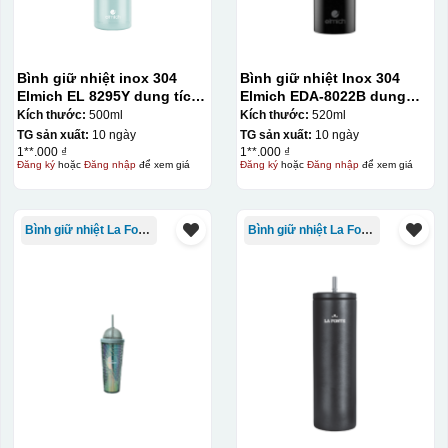
Bình giữ nhiệt inox 304
Bình giữ nhiệt Inox 304
Elmich EL 8295Y dung tích
Elmich EDA-8022B dung
500ml
tích 520ml
Kích thước:
500ml
Kích thước:
520ml
TG sản xuất:
10 ngày
TG sản xuất:
10 ngày
1**.000 ₫
1**.000 ₫
Đăng ký
hoặc
Đăng nhập
để xem giá
Đăng ký
hoặc
Đăng nhập
để xem giá
Bình giữ nhiệt La Fonte
Bình giữ nhiệt La Fonte