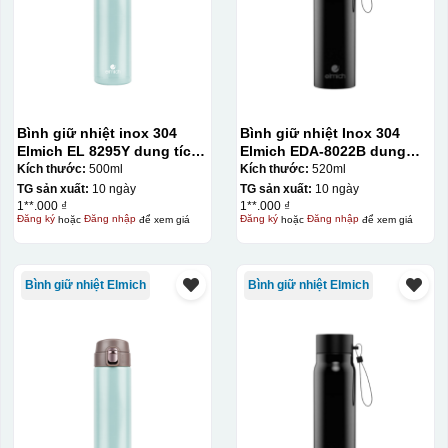
Bình giữ nhiệt inox 304
Bình giữ nhiệt Inox 304
Elmich EL 8295Y dung tích
Elmich EDA-8022B dung
500ml
tích 520ml
Kích thước:
500ml
Kích thước:
520ml
TG sản xuất:
10 ngày
TG sản xuất:
10 ngày
1**.000 ₫
1**.000 ₫
Đăng ký
hoặc
Đăng nhập
để xem giá
Đăng ký
hoặc
Đăng nhập
để xem giá
Bình giữ nhiệt Elmich
Bình giữ nhiệt Elmich