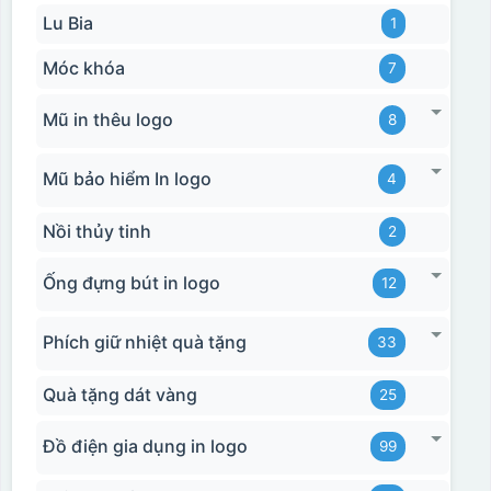
Lu Bia
1
Móc khóa
7
Mũ in thêu logo
8
Mũ bảo hiểm In logo
4
Nồi thủy tinh
2
Ống đựng bút in logo
12
Phích giữ nhiệt quà tặng
33
Quà tặng dát vàng
25
Đồ điện gia dụng in logo
99