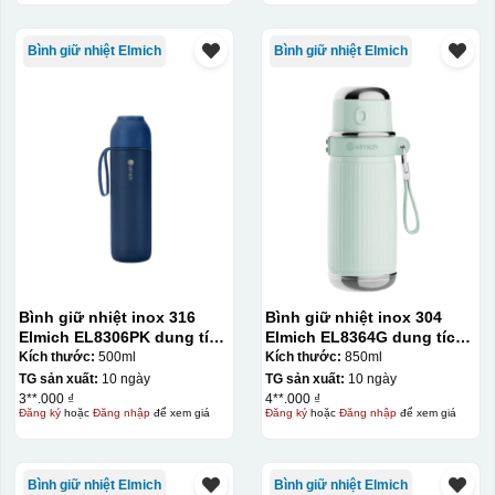
Bình giữ nhiệt Elmich
Bình giữ nhiệt Elmich
Bình giữ nhiệt inox 316
Bình giữ nhiệt inox 304
Elmich EL8306PK dung tích
Elmich EL8364G dung tích
500ml
850ml
Kích thước:
500ml
Kích thước:
850ml
TG sản xuất:
10 ngày
TG sản xuất:
10 ngày
3**.000 ₫
4**.000 ₫
Đăng ký
hoặc
Đăng nhập
để xem giá
Đăng ký
hoặc
Đăng nhập
để xem giá
Bình giữ nhiệt Elmich
Bình giữ nhiệt Elmich