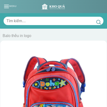
Skip
MENU
to
content
Tìm
kiếm:
Balo thêu in logo