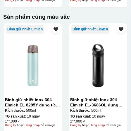
Đăng ký
hoặc
Đăng nhập
để xem giá
Đăng ký
hoặc
Đăng nhập
để xem giá
Sản phẩm cùng màu sắc
Bình giữ nhiệt Elmich
Bình giữ nhiệt Elmich
Bình giữ nhiệt inox 304
Bình giữ nhiệt Inox 304
Elmich EL 8295Y dung tích
Elmich EL-3686OL dung
500ml
tích 500ml
Kích thước:
500ml
Kích thước:
500ml
TG sản xuất:
10 ngày
TG sản xuất:
10 ngày
1**.000 ₫
2**.000 ₫
Đăng ký
hoặc
Đăng nhập
để xem giá
Đăng ký
hoặc
Đăng nhập
để xem giá