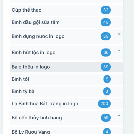
Cúp thể thao
32
Bình dầu gội sữa tắm
49
Bình đựng nước in logo
39
Bình hút lộc in logo
66
Balo thêu in logo
39
Bình tỏi
5
Bình tỳ bà
3
Lọ Bình hoa Bát Tràng in logo
200
Bộ cốc thủy tinh hãng
59
Bộ Ly Rượu Vang
4