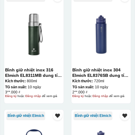
Bình giữ nhiệt inox 316
Bình giữ nhiệt inox 304
Elmich EL8311MB dung tích
Elmich EL8376SB dung tích
800ml
720ml
Kích thước:
800ml
Kích thước:
720ml
TG sản xuất:
10 ngày
TG sản xuất:
10 ngày
3**.000 ₫
2**.000 ₫
Đăng ký
hoặc
Đăng nhập
để xem giá
Đăng ký
hoặc
Đăng nhập
để xem giá
Bình giữ nhiệt Elmich
Bình giữ nhiệt Elmich