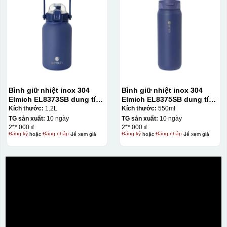
Bình giữ nhiệt inox 304
Bình giữ nhiệt inox 304
Elmich EL8373SB dung tích
Elmich EL8375SB dung tích
1.2L
550ml
Kích thước:
1.2L
Kích thước:
550ml
TG sản xuất:
10 ngày
TG sản xuất:
10 ngày
2**.000 ₫
2**.000 ₫
Đăng ký
hoặc
Đăng nhập
để xem giá
Đăng ký
hoặc
Đăng nhập
để xem giá