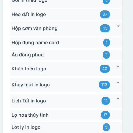
Gối in thêu logo
5
Heo đất in logo
37
Hộp cơm văn phòng
45
Hộp đựng name card
1
Áo đồng phục
2
Khăn thêu logo
40
Khay mứt in logo
113
Lịch Tết in logo
11
Lọ hoa thủy tinh
17
Lót ly in logo
5