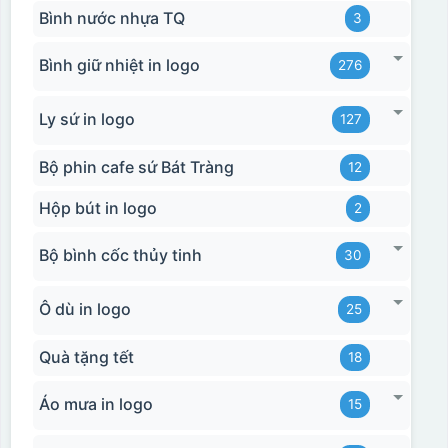
Bình nước nhựa TQ
3
Bình giữ nhiệt in logo
276
Ly sứ in logo
127
Bộ phin cafe sứ Bát Tràng
12
Hộp bút in logo
2
Bộ bình cốc thủy tinh
30
Ô dù in logo
25
Quà tặng tết
18
Áo mưa in logo
15