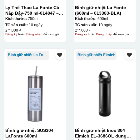
Ly Thể Thao La Fonte Có
Bình giữ nhiệt La Fonte
Nắp Đậy-750 ml-014847 –
(600ml – 013383-BLA)
GRA
Kích thước:
750ml
Kích thước:
600ml
TG sản xuất:
10 ngày
TG sản xuất:
10 ngày
2**.000 ₫
2**.000 ₫
Đăng ký
hoặc
Đăng nhập
để xem giá
Đăng ký
hoặc
Đăng nhập
để xem giá
Bình giữ nhiệt La Fonte
Bình giữ nhiệt Elmich
Bình giữ nhiệt SUS304
Bình giữ nhiệt Inox 304
LaFonte 600ml
Elmich EL-3686OL dung