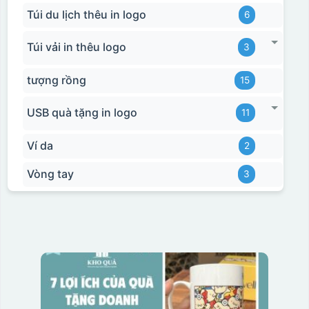
Túi du lịch thêu in logo
6
Túi vải in thêu logo
3
tượng rồng
15
USB quà tặng in logo
11
Ví da
2
Vòng tay
3