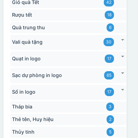
Giỏ quà Tết
42
Rượu tết
18
Quà trung thu
6
Vali quà tặng
30
Quạt in logo
17
Sạc dự phòng in logo
65
Sổ in logo
17
Tháp bia
3
Thẻ tên, Huy hiệu
2
Thủy tinh
5