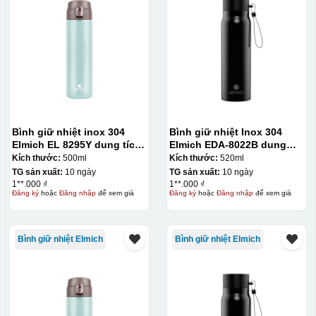
In pet
Chất liệu:
Da
chất liệu Da
Bình giữ nhiệt inox 304
Bình giữ nhiệt Inox 304
Elmich EL 8295Y dung tích
Elmich EDA-8022B dung
500ml
tích 520ml
Kích thước:
500ml
Kích thước:
520ml
TG sản xuất:
10 ngày
TG sản xuất:
10 ngày
1**.000 ₫
1**.000 ₫
Đăng ký
hoặc
Đăng nhập
để xem giá
Đăng ký
hoặc
Đăng nhập
để xem giá
Bình giữ nhiệt Elmich
Bình giữ nhiệt Elmich