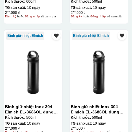
tích 500ml
Kích thước:
600ml
Kích thước:
500ml
TG sản xuất:
10 ngày
TG sản xuất:
10 ngày
2**.000 ₫
2**.000 ₫
Đăng ký
hoặc
Đăng nhập
để xem giá
Đăng ký
hoặc
Đăng nhập
để xem giá
Bình giữ nhiệt Elmich
Bình giữ nhiệt Elmich
Bình giữ nhiệt Inox 304
Bình giữ nhiệt Inox 304
Elmich EL-3686OL dung
Elmich EL-3686OL dung
tích 500ml
tích 500ml
Kích thước:
500ml
Kích thước:
500ml
TG sản xuất:
10 ngày
TG sản xuất:
10 ngày
2**.000 ₫
2**.000 ₫