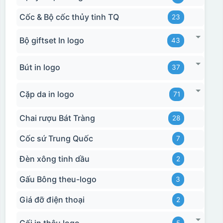
Cốc & Bộ cốc thủy tinh TQ
23
Bộ giftset In logo
43
Bút in logo
37
Cặp da in logo
71
Chai rượu Bát Tràng
28
Cốc sứ Trung Quốc
7
Đèn xông tinh dầu
2
Gấu Bông theu-logo
3
Giá đỡ điện thoại
2